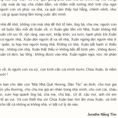
n cây xoài do tay cha chăm bẵm, và nhắm mắt tưởng nhớ tình cha ngọt
người con vô phúc xa nhà, xa quê cảm thấy hụt hẫng, chênh vênh, như
 cái gì quan trọng lắm trong cuộc đời mình.
nhà để nhớ, không còn mái nhà để thờ tổ tiên, ông bà, cha mẹ, người con
 sẽ buồn lắm mỗi độ Xuân về, vì Xuân găn liền với Nhà, Xuân không thể
uân chỉ rực rỡ, rộn ràng, nao nức, khấp khởi, vui tươi, hạnh phúc khi Xuân
có người nhà, Xuân đón người đi xa về nhà, Xuân ngóng đợi người nhà ở
 quần, tụ họp mọi người trong nhà. Không có nhà, Xuân bất hạnh vì thiếu
h mẹ ; không còn nhà, Xuân thất thểu vì không bến đỗ bình yên ; không được
Xuân cô đơn, lạc lõng ; không được vào nhà, Xuân ngậm ngùi, nức nở phận
về, là người con xa xứ, con kính cẩn cúi mình trước Chúa Xuân, là niềm
ười !
n ban cho dân con “Mái Nhà Quê Hương, Dân Tộc” an bình, cho mọi gia
m yêu thương, cho cha mẹ già an nhàn trong nhà mình, cho con cái, cháu
ần, xum họp quanh ông bà, cha mẹ, chú bác, cô dì, cậu mợ, anh chị em
tổ an vui. Và con thiết tha xin Chúa Xuân ban hơi ấm mùa Xuân, và tình
ho tất cả những ai không nhà, vì bất cứ lý do nào.
Jorathe Nắng Tím