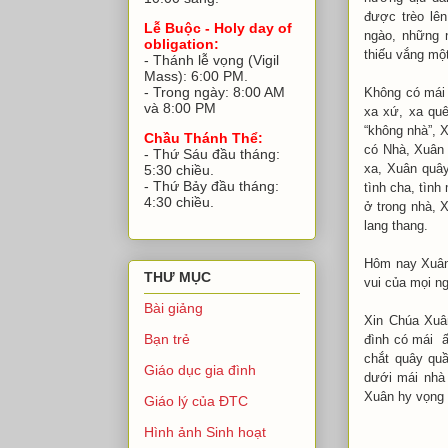
được trèo lê
Lễ Buộc - Holy day of
ngào, những 
obligation:
thiếu vắng một
- Thánh lễ vọng (Vigil
Mass): 6:00 PM.
- Trong ngày: 8:00 AM
Không có mái 
và 8:00 PM
xa xứ, xa quê
“không nhà”, X
Chầu Thánh Thể:
có Nhà, Xuân 
- Thứ Sáu đầu tháng:
xa, Xuân quây
5:30 chiều.
- Thứ Bảy đầu tháng:
tình cha, tìn
4:30 chiều.
ở trong nhà, 
lang thang.
Hôm nay Xuân 
THƯ MỤC
vui của mọi ng
Bài giảng
Xin Chúa Xuâ
Bạn trẻ
đình có mái ấ
chắt quây qu
Giáo dục gia đình
dưới mái nhà 
Xuân hy vọng c
Giáo lý của ĐTC
Hình ảnh Sinh hoạt