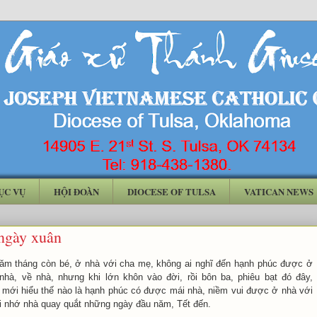
ỤC VỤ
HỘI ĐOÀN
DIOCESE OF TULSA
VATICAN NEWS
ngày xuân
m tháng còn bé, ở nhà với cha mẹ, không ai nghĩ đến hạnh phúc được ở
nhà, về nhà, nhưng khi lớn khôn vào đời, rồi bôn ba, phiêu bạt đó đây,
 mới hiểu thế nào là hạnh phúc có được mái nhà, niềm vui được ở nhà với
i nhớ nhà quay quắt những ngày đầu năm, Tết đến.