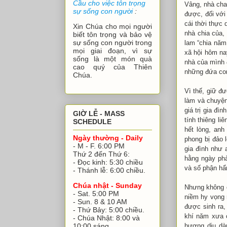
Cầu cho việc tôn trọng
Vâng, nhà cha
sự sống con người
:
được, đối với
cái thời thực 
Xin Chúa cho mọi người
nhà chia của
biết tôn trọng và bảo vệ
sự sống con người trong
lam “chia năm
mọi giai đoạn, vì sự
xã hội hôm na
sống là một món quà
nhà của mình 
cao quý của Thiên
những đứa con
Chúa.
Vì thế, giữ đ
làm và chuyện
giá trị gia đ
GIỜ LỄ - MASS
tính thiêng l
SCHEDULE
hết lòng, anh
Ngày thường - Daily
phong bị đảo 
- M - F. 6:00 PM
gia đình như 
Thứ 2 đến Thứ 6:
hằng ngày phả
- Đọc kinh: 5:30 chiều
và số phận h
- Thánh lễ: 6:00 chiều.
Chúa nhật - Sunday
Nhưng không c
- Sat. 5:00 PM
niềm hy vọng 
- Sun. 8 & 10 AM
được sinh ra
- Thứ Bảy: 5:00 chiều.
khí năm xưa c
- Chúa Nhật: 8:00 và
hương dịu dà
10:00 sáng.