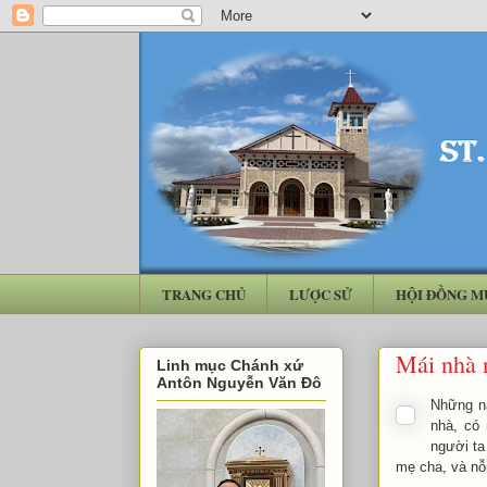
TRANG CHỦ
LƯỢC SỬ
HỘI ĐỒNG M
Mái nhà 
Linh mục Chánh xứ
Antôn Nguyễn Văn Đô
Những nă
nhà, có 
người ta
mẹ cha, và nỗ