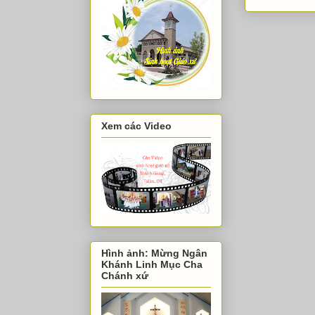
Xem các Video
Hình ảnh: Mừng Ngân
Khánh Linh Mục Cha
Chánh xứ