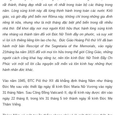
rất thánh, tháng đẹp nhất và rực rõ nhất trong toàn bộ các tháng trong
năm.
Lòng sùng kính này đã từng thịnh hành trong toàn các nước Kitô
giáo, và giờ đây phổ biến nơi Rôma này, không chỉ trong những gia đình
riêng lẻ nữa, nhưng như là một tháng đặc biệt phổ biến trong rất nhiều
nhà thờ. Để khơi dậy nơi mọi người Kitô hữu thực hành lòng sùng kính
nhẹ nhàng và thành tâm đối với Đức Nữ Trinh đầy ơn phước, và suy xét
vì lợi ích thiêng liêng lớn lao cho họ, Đức Giáo Hoàng Piô thứ VII đã ban
hành một bản Rescript of the Segretaria of the Memorials, vào ngày
21tháng ba năm 1815 đối với mọi tín hữu trong thế giới Công Giáo, những
người cách công khai hay riêng tư, nên tôn kính Đức Nữ Trinh Đầy Ơn
Phúc với một số lời cầu nguyện sốt mến và tôn kính hay những thực
hành nhân đức khác.
Vào năm 1945, ĐTC Piô thứ XII đã khẳng định tháng Năm như tháng
Đức Mẹ sau việc thiết lập ngày lễ kính Đức Maria Nữ Vương vào ngày
31 tháng Năm. Sau Công Đồng Vaticanô II, dịp lễ kính này được dời vào
ngày 22 tháng 8, trong khi 31 tháng 5 trở thành ngày lễ kính Đức Mẹ
Thăm Viếng.