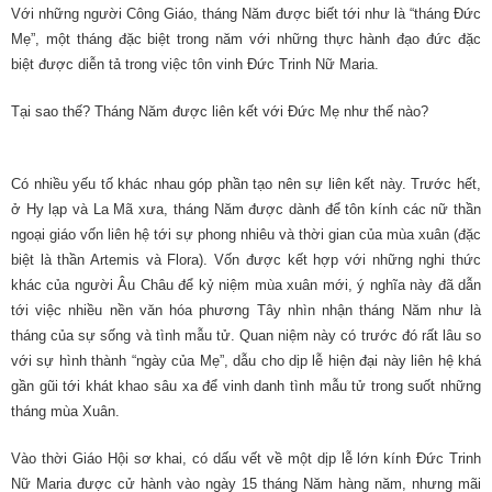
Với những người Công Giáo, tháng Năm được biết tới như là “tháng Đức
Mẹ”, một tháng đặc biệt trong năm với những thực hành đạo đức đặc
biệt được diễn tả trong việc tôn vinh Đức Trinh Nữ Maria.
Tại sao thế? Tháng Năm được liên kết với Đức Mẹ như thế nào?
Có nhiều yếu tố khác nhau góp phần tạo nên sự liên kết này. Trước hết,
ở Hy lạp và La Mã xưa, tháng Năm được dành để tôn kính các nữ thần
ngoại giáo vốn liên hệ tới sự phong nhiêu và thời gian của mùa xuân (đặc
biệt là thần Artemis và Flora). Vốn được kết hợp với những nghi thức
khác của người Âu Châu để kỷ niệm mùa xuân mới, ý nghĩa này đã dẫn
tới việc nhiều nền văn hóa phương Tây nhìn nhận tháng Năm như là
tháng của sự sống và tình mẫu tử. Quan niệm này có trước đó rất lâu so
với sự hình thành “ngày của Mẹ”, dẫu cho dịp lễ hiện đại này liên hệ khá
gần gũi tới khát khao sâu xa để vinh danh tình mẫu tử trong suốt những
tháng mùa Xuân.
Vào thời Giáo Hội sơ khai, có dấu vết về một dịp lễ lớn kính Đức Trinh
Nữ Maria được cử hành vào ngày 15 tháng Năm hàng năm, nhưng mãi