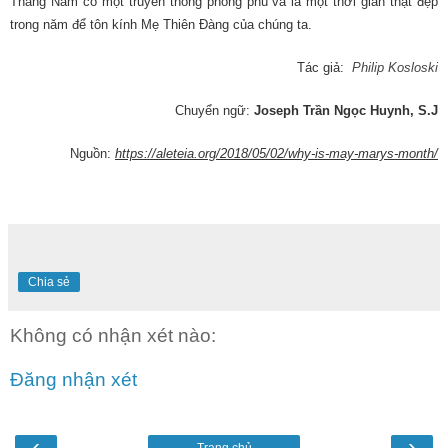
Tháng Năm có một truyền thống phong phú và là một thời gian thật đẹp
trong năm để tôn kính Mẹ Thiên Đàng của chúng ta.
Tác giả:
Philip Kosloski
Chuyển ngữ:
Joseph Trần Ngọc Huynh, S.J
Nguồn:
https://aleteia.org/2018/05/02/why-is-may-marys-month/
Chia sẻ
Không có nhận xét nào:
Đăng nhận xét
‹
›