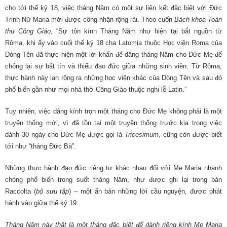
cho tới thế kỷ 18, việc tháng Năm có một sự liên kết đặc biệt với Đức
Trinh Nữ Maria mới được công nhận rộng rãi. Theo cuốn
Bách khoa Toàn
thư Công Giáo
, “Sự tôn kính Tháng Năm như hiện tại bắt nguồn từ
Rôma, khi ấy vào cuối thế kỷ 18 cha Latomia thuộc Học viện Roma của
Dòng Tên đã thực hiện một lời khấn để dâng tháng Năm cho Đức Mẹ để
chống lại sự bất tín và thiếu đạo đức giữa những sinh viên. Từ Rôma,
thực hành này lan rộng ra những học viện khác của Dòng Tên và sau đó
phổ biến gần như mọi nhà thờ Công Giáo thuộc nghi lễ Latin.”
Tuy nhiên, việc dâng kính trọn một tháng cho Đức Mẹ không phải là một
truyền thống mới, vì đã tồn tại một truyền thống trước kia trong việc
dành 30 ngày cho Đức Mẹ được gọi là
Tricesimum
, cũng còn được biết
tới như “tháng Đức Bà”.
Những thực hành đạo đức riêng tư khác nhau đối với Mẹ Maria nhanh
chóng phổ biến trong suốt tháng Năm, như được ghi lại trong bản
Raccolta (
bộ sưu tập
) – một ấn bản những lời cầu nguyện, được phát
hành vào giữa thế kỷ 19.
Tháng Năm này thật là một tháng đặc biệt để dành riêng kính Mẹ Maria