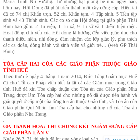
Maria Trinh Nữ Vương. Từ những hạt giống bé nhỏ ngày nào,
hôm nay, Hội Dòng đã phát triển thành một cây cứng cáp. Hiện tại
đã có 74 chị Khấn trọn, 52 chị Khấn tạm, 4 Tập sinh, 5 Tiền tập
sinh và 43 Thỉnh sinh. Các cơ sở của Hội dòng tại giáo phận Thái
Bình bao gồm: 2 Tu viện, 1 Tu xá, 9 Tu sở và 1 điểm hiện diện.
Hoạt động chủ yếu của Hội dòng là hướng đến việc giáo dục cho
thanh thiếu niên, nhi đồng, đảm nhiệm các lớp giáo lý, phụ trách
các ca đoàn, đồng hành với sinh viên và giới trẻ… (web GP Thái
Bình)
.
TÒA CẤP HAI CỦA CÁC GIÁO PHẬN THUỘC GIÁO
TỈNH HUẾ
Theo thư đề ngày 4 tháng 1 năm 2014, Đức Tổng Giám mục Huế
đã cho Tối cao Pháp viện biết là tất cả các Giám mục trong Giáo
tỉnh Huế đã xin Tòa chấp thuận cho Tòa án của Giáo phận Nha
Trang được làm Tòa cấp hai cho những nố đã được tiến hành và
giải quyết ở cấp một của từng tòa án thuộc Giáo tỉnh, và Tòa án của
Giáo phận Qui Nhơn làm Tòa cấp hai cho những nố của Tòa án
Giáo phận Nha Trang.
.
GP. ThANH HÓA: THI CHUNG KẾT NGẮM ĐỨNG CẤP
GIÁO PHẬN LẦN V
Ngày 26.3, 21 thí sinh đã lọt qua vòng loại vào