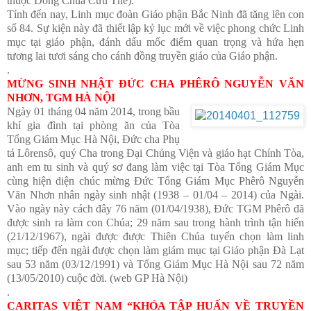
thuộc Dòng Chúa Cứu Thế).
Tính đến nay, Linh mục đoàn Giáo phận Bắc Ninh đã tăng lên con
số 84. Sự kiện này đã thiết lập kỷ lục mới về việc phong chức Linh
mục tại giáo phận, đánh dấu mốc điểm quan trọng và hứa hẹn
tương lai tươi sáng cho cánh đồng truyền giáo của Giáo phận.
.
MỪNG SINH NHẬT ĐỨC CHA PHÊRÔ NGUYỄN VĂN
NHƠN, TGM HÀ NỘI
Ngày 01 tháng 04 năm 2014, trong bầu
khí gia đình tại phòng ăn của Tòa
Tổng Giám Mục Hà Nội, Đức cha Phụ
tá Lôrensô, quý Cha trong Đại Chủng Viện và giáo hạt Chính Tòa,
anh em tu sinh và quý sơ đang làm việc tại Tòa Tổng Giám Mục
cùng hiện diện chúc mừng Đức Tổng Giám Mục Phêrô Nguyễn
Văn Nhơn nhân ngày sinh nhật (1938 – 01/04 – 2014) của Ngài.
Vào ngày này cách đây 76 năm (01/04/1938), Đức TGM Phêrô đã
được sinh ra làm con Chúa; 29 năm sau trong hành trình tận hiến
(21/12/1967), ngài được được Thiên Chúa tuyển chọn làm linh
mục; tiếp đến ngài được chọn làm giám mục tại Giáo phận Đà Lạt
sau 53 năm (03/12/1991) và Tổng Giám Mục Hà Nội sau 72 năm
(13/05/2010) cuộc đời. (web GP Hà Nội)
.
CARITAS VIỆT NAM “KHÓA TẬP HUẤN VỀ TRUYỀN