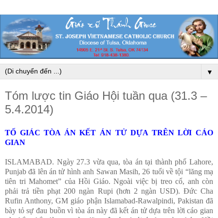
▼
Tóm lược tin Giáo Hội tuần qua (31.3 –
5.4.2014)
TỐ GIÁC TÒA ÁN KẾT ÁN TỬ DỰA TRÊN LỜI CÁO
GIAN
ISLAMABAD. Ngày 27.3 vừa qua, tòa án tại thành phố Lahore,
Punjab đã lên án tử hình anh Sawan Masih, 26 tuổi về tội “lăng mạ
tiên tri Mahomet” của Hồi Giáo. Ngoài việc bị treo cổ, anh còn
phải trả tiền phạt 200 ngàn Rupi (hơn 2 ngàn USD). Đức Cha
Rufin Anthony, GM giáo phận Islamabad-Rawalpindi, Pakistan đã
bày tỏ sự đau buồn vì tòa án này đã kết án tử dựa trên lời cáo gian