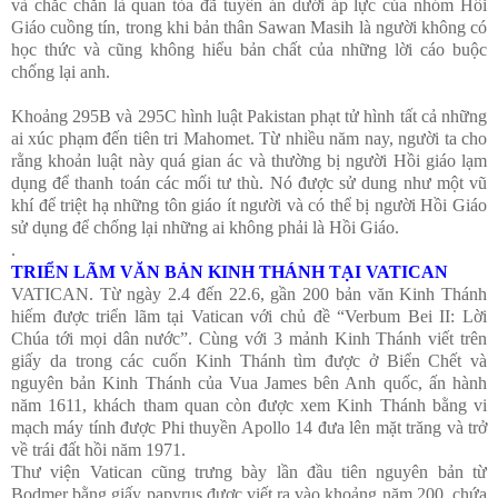
và chắc chắn là quan tòa đã tuyên án dưới áp lực của nhóm Hồi
Giáo cuồng tín, trong khi bản thân Sawan Masih là người không có
học thức và cũng không hiểu bản chất của những lời cáo buộc
chống lại anh.
Khoảng 295B và 295C hình luật Pakistan phạt tử hình tất cả những
ai xúc phạm đến tiên tri Mahomet. Từ nhiều năm nay, người ta cho
rằng khoản luật này quá gian ác và thường bị người Hồi giáo lạm
dụng để thanh toán các mối tư thù. Nó được sử dung như một vũ
khí để triệt hạ những tôn giáo ít người và có thể bị người Hồi Giáo
sử dụng để chống lại những ai không phải là Hồi Giáo.
.
TRIỂN LÃM VĂN BẢN KINH THÁNH TẠI VATICAN
VATICAN. Từ ngày 2.4 đến 22.6, gần 200 bản văn Kinh Thánh
hiếm được triển lãm tại Vatican với chủ đề “Verbum Bei II: Lời
Chúa tới mọi dân nước”. Cùng với 3 mảnh Kinh Thánh viết trên
giấy da trong các cuốn Kinh Thánh tìm được ở Biển Chết và
nguyên bản Kinh Thánh của Vua James bên Anh quốc, ấn hành
năm 1611, khách tham quan còn được xem Kinh Thánh bằng vi
mạch máy tính được Phi thuyền Apollo 14 đưa lên mặt trăng và trở
về trái đất hồi năm 1971.
Thư viện Vatican cũng trưng bày lần đầu tiên nguyên bản từ
Bodmer bằng giấy papyrus được viết ra vào khoảng năm 200, chứa