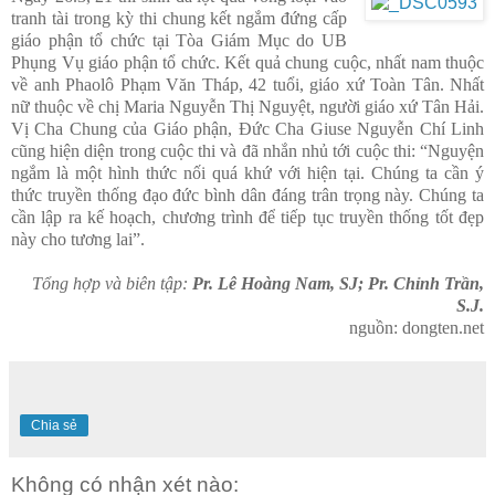
tranh tài trong kỳ thi chung kết ngắm đứng cấp
giáo phận tổ chức tại Tòa Giám Mục do UB
Phụng Vụ giáo phận tổ chức. Kết quả chung cuộc, nhất nam thuộc
về anh Phaolô Phạm Văn Tháp, 42 tuổi, giáo xứ Toàn Tân. Nhất
nữ thuộc về chị Maria Nguyễn Thị Nguyệt, người giáo xứ Tân Hải.
Vị Cha Chung của Giáo phận, Đức Cha Giuse Nguyễn Chí Linh
cũng hiện diện trong cuộc thi và đã nhắn nhủ tới cuộc thi: “Nguyện
ngắm là một hình thức nối quá khứ với hiện tại. Chúng ta cần ý
thức truyền thống đạo đức bình dân đáng trân trọng này. Chúng ta
cần lập ra kế hoạch, chương trình để tiếp tục truyền thống tốt đẹp
này cho tương lai”.
Tổng hợp và biên tập:
Pr. Lê Hoàng Nam, SJ; Pr. Chỉnh Trần,
S.J.
nguồn: dongten.net
Chia sẻ
Không có nhận xét nào: