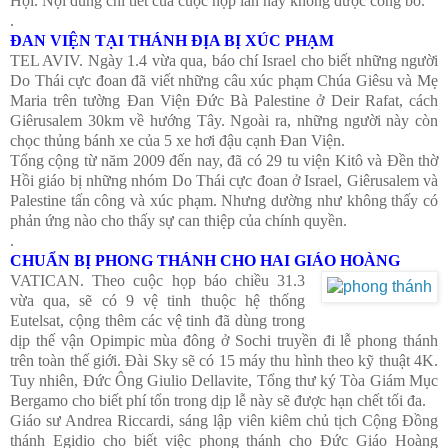
Hội. Nội dung chi tiết của cuộc họp lần này không được công bố.
.
ĐAN VIỆN TẠI THÁNH ĐỊA BỊ XÚC PHẠM
TEL AVIV. Ngày 1.4 vừa qua, báo chí Israel cho biết những người
Do Thái cực đoan đã viết những câu xúc phạm Chúa Giêsu và Mẹ
Maria trên tường Đan Viện Đức Bà Palestine ở Deir Rafat, cách
Giêrusalem 30km về hướng Tây. Ngoài ra, những người này còn
chọc thủng bánh xe của 5 xe hơi đậu cạnh Đan Viện.
Tổng cộng từ năm 2009 đến nay, đã có 29 tu viện Kitô và Đền thờ
Hồi giáo bị những nhóm Do Thái cực đoan ở Israel, Giêrusalem và
Palestine tấn công và xúc phạm. Nhưng dường như không thấy có
phản ứng nào cho thấy sự can thiệp của chính quyền.
.
CHUẨN BỊ PHONG THÁNH CHO HAI GIÁO HOÀNG
VATICAN. Theo cuộc họp báo chiều 31.3
vừa qua, sẽ có 9 vệ tinh thuộc hệ thống
Eutelsat, cộng thêm các vệ tinh đã dùng trong
dịp thế vận Opimpic mùa đông ở Sochi truyền đi lễ phong thánh
trên toàn thế giới. Đài Sky sẽ có 15 máy thu hình theo kỹ thuật 4K.
Tuy nhiên, Đức Ông Giulio Dellavite, Tổng thư ký Tòa Giám Mục
Bergamo cho biết phí tổn trong dịp lễ này sẽ được hạn chết tối đa.
Giáo sư Andrea Riccardi, sáng lập viên kiêm chủ tịch Cộng Đồng
thánh Egidio cho biết việc phong thánh cho Đức Giáo Hoàng