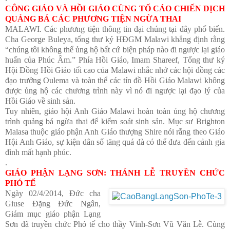
CÔNG GIÁO VÀ HỒI GIÁO CÙNG TỐ CÁO CHIẾN DỊCH
QUẢNG BÁ CÁC PHƯƠNG TIỆN NGỪA THAI
MALAWI. Các phương tiện thông tin đại chúng tại đây phổ biến.
Cha George Buleya, tổng thư ký HĐGM Malawi khẳng định rằng
“chúng tôi không thể ủng hộ bất cứ biện pháp nào đi ngược lại giáo
huấn của Phúc Âm.” Phía Hồi Giáo, Imam Shareef, Tổng thư ký
Hội Đồng Hồi Giáo tối cao của Malawi nhắc nhở các hội đồng các
đạo trưởng Oulema và toàn thể các tín đồ Hồi Giáo Malawi không
được ủng hộ các chương trình này vì nó đi ngược lại đạo lý của
Hồi Giáo về sinh sản.
Tuy nhiên, giáo hội Anh Giáo Malawi hoàn toàn ủng hộ chương
trình quảng bá ngừa thai để kiểm soát sinh sản. Mục sư Brighton
Malasa thuộc giáo phận Anh Giáo thượng Shire nói rằng theo Giáo
Hội Anh Giáo, sự kiện dân số tăng quá đà có thể đưa đến cảnh gia
đình mất hạnh phúc.
.
GIÁO PHẬN LẠNG SƠN: THÁNH LỄ TRUYỀN CHỨC
PHÓ TẾ
Ngày 02/4/2014, Đức cha
Giuse Đặng Đức Ngân,
Giám mục giáo phận Lạng
Sơn đã truyền chức Phó tế cho thầy Vinh-Sơn Vũ Văn Lễ. Cùng