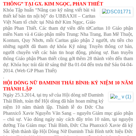
THÔNG” TẠI GX. KIM NGỌC, PHAN THIẾT
Khóa Tập huấn “Nâng cao kỹ năng viết bài và
thiết kế bản tin nội bộ” do UBBAXH – Caritas
Việt Nam tổ chức tại Nhà thờ Kim Ngọc, Giáo
phận Phan Thiết. Các tham dự viên đến từCaritas 10 Giáo phận
miền Nam và 4 Giáo phận miền Trung: Nha Trang, Ban Mê Thuột,
Kontum, Quy Nhơn, mỗi Caritas giáo phận 2 người, ưu tiên cho
những người đã tham dự khóa Kỹ năng Truyền thông cơ bản,
người chuyên viết các bản tin hoạt động, phóng sự. Ban truyền
thông Giáo phận Phan thiết cũng gởi thêm 28 thành viên đến tham
dự. Khóa học trải dài từ sáng thứ Ba 01-04 đến trưa thứ Sáu 04-04-
2014. (Web GP Phan Thiết)
.
HỘI DÒNG NỮ ĐAMINH THÁI BÌNH: KỶ NIỆM 10 NĂM
THÀNH LẬP
Ngày 25.3.2014, tại trụ sở của Hội dòng nữ Đaminh
Thái Bình, toàn thể Hội dòng đã hân hoan mừng kỷ
niệm 10 năm thành lập. Thánh lễ do Đức Cha
Phanxicô Xavie Nguyễn Văn Sang – nguyên Giám mục giáo phận
– chủ sự. Vào đúng ngày này cách đây tròn 10 năm, tại nguyện
đường Tòa Giám mục Thái Bình, Đức Cha Phanxicô Xavie đã ký
Sắc lệnh thành lập Hội Dòng Nữ Đaminh Thái Bình tước hiệu Đức