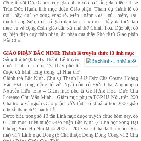
đồng tế với Đức Giám mục giáo phận có cha Tổng đại diện Giuse
Trần Đức Hạnh, linh mục đoàn Giáo phận. Tham dự thánh lễ có
quí Thầy, quí Sơ dòng Phao-lô, Mến Thánh Giá Thủ Thiêm, Đa-
minh Lạng Sơn, một số giáo dân tại các xứ mà Thầy đã thực tập
mục vụ và cộng đoàn giáo dân xứ nhà thờ Chính Tòa. Đặc biệt có
sự hiện diện quý thân nhân, ân nhân của thầy Phó tế từ Giáo phận
Bùi Chu.
.
GIÁO PHẬN BẮC NINH: Thánh lễ truyền chức 13 linh mục
Sáng thứ tư (03.04), Thánh Lễ truyền
chức Linh mục cho 13 Thày phó tế
được cử hành long trọng tại Nhà thờ
Chính toà Bắc Ninh. Chủ sự Thánh Lễ là Đức Cha Cosma Hoàng
Văn Đạt, cùng đồng tế với Ngài còn có Đức Cha Anphongso
Nguyễn Hữu long – Giám mục phụ tá Gp.Hưng Hóa, Đức Cha
Lorenso Chu Văn Minh – Giám mục phụ tá TGP.Hà Nội, trên 200
Cha trong và ngoài Giáo phận. Ước tính có khoảng hơn 2000 giáo
dân về tham dự Thánh Lễ.
Được biết, trong số 13 tân Linh mục được truyền chức hôm nay, có
6 Linh mục Triều thuộc Giáo phận Bắc Ninh (4 Cha học xong Đại
Chủng Viện Hà Nội khoá 2006 – 2013 và 2 Cha đã đi du học Rô-
ma) và 7 Linh mục Dòng (5 Cha thuộc Dòng Đồng Công và 2 Cha