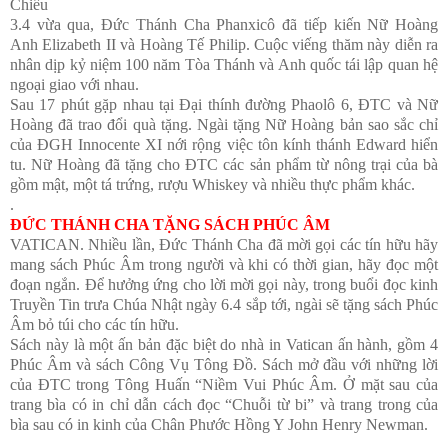
Chiều
3.4 vừa qua, Đức Thánh Cha Phanxicô đã tiếp kiến Nữ Hoàng
Anh Elizabeth II và Hoàng Tế Philip. Cuộc viếng thăm này diễn ra
nhân dịp kỷ niệm 100 năm Tòa Thánh và Anh quốc tái lập quan hệ
ngoại giao với nhau.
Sau 17 phút gặp nhau tại Đại thính đường Phaolô 6, ĐTC và Nữ
Hoàng đã trao đổi quà tặng. Ngài tặng Nữ Hoàng bản sao sắc chỉ
của ĐGH Innocente XI nới rộng việc tôn kính thánh Edward hiển
tu. Nữ Hoàng đã tặng cho ĐTC các sản phẩm từ nông trại của bà
gồm mật, một tá trứng, rượu Whiskey và nhiều thực phẩm khác.
.
ĐỨC THÁNH CHA TẶNG SÁCH PHÚC ÂM
VATICAN. Nhiều lần, Đức Thánh Cha đã mời gọi các tín hữu hãy
mang sách Phúc Âm trong người và khi có thời gian, hãy đọc một
đoạn ngắn. Để hưởng ứng cho lời mời gọi này, trong buổi đọc kinh
Truyền Tin trưa Chúa Nhật ngày 6.4 sắp tới, ngài sẽ tặng sách Phúc
Âm bỏ túi cho các tín hữu.
Sách này là một ấn bản đặc biệt do nhà in Vatican ấn hành, gồm 4
Phúc Âm và sách Công Vụ Tông Đồ. Sách mở đầu với những lời
của ĐTC trong Tông Huấn “Niềm Vui Phúc Âm. Ở mặt sau của
trang bìa có in chỉ dẫn cách đọc “Chuỗi từ bi” và trang trong của
bìa sau có in kinh của Chân Phước Hồng Y John Henry Newman.
.