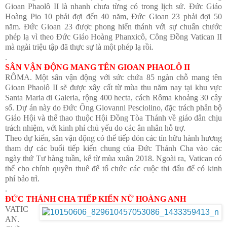
Gioan Phaolô II là nhanh chưa từng có trong lịch sử. Đức Giáo
Hoàng Pio 10 phải đợi đến 40 năm, Đức Gioan 23 phải đợi 50
năm. Đức Gioan 23 được phong hiển thánh với sự chuẩn chước
phép lạ vì theo Đức Giáo Hoàng Phanxicô, Công Đồng Vatican II
mà ngài triệu tập đã thực sự là một phép lạ rồi.
.
SÂN VẬN ĐỘNG MANG TÊN GIOAN PHAOLÔ II
RÔMA. Một sân vận động với sức chứa 85 ngàn chỗ mang tên
Gioan Phaolô II sẽ được xây cất từ mùa thu năm nay tại khu vực
Santa Maria di Galeria, rộng 400 hecta, cách Rôma khoảng 30 cây
số. Dự án này do Đức Ông Giovanni Pesciolino, đặc trách phân bộ
Giáo Hội và thể thao thuộc Hội Đồng Tòa Thánh về giáo dân chịu
trách nhiệm, với kinh phí chủ yếu do các ân nhân hỗ trợ.
Theo dự kiến, sân vận động có thể tiếp đón các tín hữu hành hương
tham dự các buổi tiếp kiến chung của Đức Thánh Cha vào các
ngày thứ Tư hàng tuần, kể từ mùa xuân 2018. Ngoài ra, Vatican có
thể cho chính quyền thuê để tổ chức các cuộc thi đấu để có kinh
phí bảo trì.
.
ĐỨC THÁNH CHA TIẾP KIẾN NỮ HOÀNG ANH
VATIC
AN.