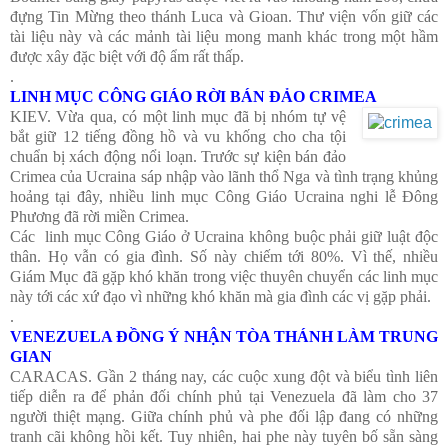
đựng Tin Mừng theo thánh Luca và Gioan. Thư viện vốn giữ các
tài liệu này và các mảnh tài liệu mong manh khác trong một hầm
được xây đặc biệt với độ ẩm rất thấp.
.
LINH MỤC CÔNG GIÁO RỜI BÁN ĐẢO CRIMEA
KIEV. Vừa qua, có một linh mục đã bị nhóm tự vệ
bắt giữ 12 tiếng đồng hồ và vu khống cho cha tội
chuẩn bị xách động nổi loạn. Trước sự kiện bán đảo
Crimea của Ucraina sáp nhập vào lãnh thổ Nga và tình trạng khủng
hoảng tại đây, nhiều linh mục Công Giáo Ucraina nghi lễ Đông
Phương đã rời miền Crimea.
Các linh mục Công Giáo ở Ucraina không buộc phải giữ luật độc
thân. Họ vẫn có gia đình. Số này chiếm tới 80%. Vì thế, nhiều
Giám Mục đã gặp khó khăn trong việc thuyên chuyển các linh mục
này tới các xứ đạo vì những khó khăn mà gia đình các vị gặp phải.
.
VENEZUELA ĐỒNG Ý NHẬN TÒA THÁNH LÀM TRUNG
GIAN
CARACAS. Gần 2 tháng nay, các cuộc xung đột và biểu tình liên
tiếp diễn ra để phản đối chính phủ tại Venezuela đã làm cho 37
người thiệt mạng. Giữa chính phủ và phe đối lập đang có những
tranh cãi không hồi kết. Tuy nhiên, hai phe này tuyên bố sẵn sàng