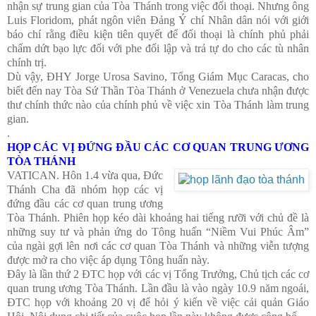
nhận sự trung gian của Tòa Thánh trong việc đối thoại. Nhưng ông
Luis Floridom, phát ngôn viên Đảng Ý chí Nhân dân nói với giới
báo chí rằng điều kiện tiên quyết để đối thoại là chính phủ phải
chấm dứt bạo lực đối với phe đối lập và trả tự do cho các tù nhân
chính trị.
Dù vậy, ĐHY Jorge Urosa Savino, Tổng Giám Mục Caracas, cho
biết đến nay Tòa Sứ Thần Tòa Thánh ở Venezuela chưa nhận được
thư chính thức nào của chính phủ về việc xin Tòa Thánh làm trung
gian.
.
HỌP CÁC VỊ ĐỨNG ĐẦU CÁC CƠ QUAN TRUNG ƯƠNG
TÒA THÁNH
VATICAN. Hôn 1.4 vừa qua, Đức
Thánh Cha đã nhóm họp các vị
đứng đầu các cơ quan trung ương
Tòa Thánh. Phiên họp kéo dài khoảng hai tiếng rưỡi với chủ đề là
những suy tư và phản ứng do Tông huấn “Niềm Vui Phúc Âm”
của ngài gợi lên nơi các cơ quan Tòa Thánh và những viễn tượng
được mở ra cho việc áp dụng Tông huấn này.
Đây là lần thứ 2 ĐTC họp với các vị Tổng Trưởng, Chủ tịch các cơ
quan trung ương Tòa Thánh. Lần đầu là vào ngày 10.9 năm ngoái,
ĐTC họp với khoảng 20 vị để hỏi ý kiến về việc cải quản Giáo