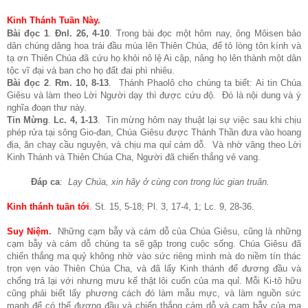
Kinh Thánh Tuần Này.
Bài đọc 1
.
Đnl. 26, 4-10
. Trong bài đọc một hôm nay, ông Môisen bảo
dân chúng dâng hoa trái đầu mùa lên Thiên Chúa, để tỏ lòng tôn kính và
tạ ơn Thiên Chúa đã cứu họ khỏi nô lệ Ai cập, nâng họ lên thành một dân
tộc vĩ đại và ban cho họ đất đai phì nhiêu.
Bài đọc 2
.
Rm. 10, 8-13
. Thánh Phaolô cho chúng ta biết: Ai tin Chúa
Giêsu và làm theo Lời Người dạy thì được cứu độ. Đó là nội dung và ý
nghĩa đoạn thư này.
Tin Mừng
.
Lc. 4, 1-13
. Tin mừng hôm nay thuật lại sự việc sau khi chịu
phép rửa tại sông Gio-đan, Chúa Giêsu được Thánh Thần đưa vào hoang
địa, ăn chay cầu nguyện, và chịu ma quỉ cám dỗ. Và nhờ vâng theo Lời
Kinh Thánh và Thiên Chúa Cha, Người đã chiến thắng vẻ vang.
Đáp ca
:
Lạy Chúa, xin hãy ở cùng con trong lúc gian truân.
Kinh thánh tuần tới
.
St. 15, 5-18; Pl. 3, 17-4, 1; Lc. 9, 28-36.
Suy Niệm
.
Những cạm bẫy và cám dỗ của Chúa Giêsu, cũng là những
cạm bẫy và cám dỗ chúng ta sẽ gặp trong cuộc sống. Chúa Giêsu đã
chiến thắng ma quỷ không nhờ vào sức riêng mình mà do niềm tín thác
trọn vẹn vào Thiên Chúa Cha, và đã lấy Kinh thánh để đương đầu và
chống trả lại với nhưng mưu kế thật lôi cuốn của ma quỉ. Mỗi Ki-tô hữu
cũng phải biết lấy phương cách đó làm mẫu mực, và làm nguồn sức
mạnh để có thể đương đầu và chiến thắng cám dỗ và cạm bẫy của ma