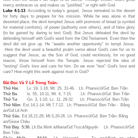
mercy embraces us and makes us "justified," or right with God.
Luke 4:1-13
. According to today's gospel, Jesus retreated to the desert
for forty days to prepare for his mission. While he was alone in that
deserted place, the devil tempted Jesus with promises of bread (a symbol
for material comforts), of power (authority over others), and of false glory
(to be gained by daring to test God). But Jesus defeated the devil by
defending himself with God's word from the Old Testament. Even then the
devil did not give up. He "awaits another opportunity" to tempt Jesus.
Here the devil used a beautiful psalm verse about God's care for us to
suggest that Jesus, as the Son of God, could recklessly, for no good
reason, throw himself from the Temple. Jesus rejected the idea of
"testing" God's love and care for him. Do we ever "test" God's love and
care? How might this work against trust in God?
Bài Đọc Và Ý Lễ Trong Tuần.
Thứ Hai
. Lv. 19, 1-18; Mt. 25, 31-46. Lh. Phanxicô/Gđ. Ben Trần
Thứ Ba
. Is. 55, 10-11; Mt. 6, 7-15. Lh. Phanxicô/Gđ. Ben Trần
Thứ Tư
. Gn. 3, 1-10; Lc. 11, 29-32.
Lh. Phanxicô/Gđ. Ben Trần
Thứ Năm
. Est.14,1-14; Mt.7,7-12. Lh. Phanxicô/Gđ. Ben Trần - Bằng
an/Gđ.Lê Anh
Thứ Sáu
. Ed.18,21-28; Mt.5,20-26. Lh. Phanxicô/Gđ. Ben Trần- Bằng
an/Giuse Châu
Thứ Bảy
.
5:30.
Lh.Đa Minh &Maria/Gđ.Trực&Nguyệt- Lh. Phanxicô/Gđ.
Ben Trần