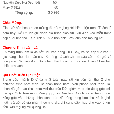
Nguyễn Đức Noi (Gđ. 84) 50
Mary (#611) 60
Tổng cộng: $ 5,760
Chào Mừng
.
Giáo xứ hân hoan chào mừng tất cả mọi người hiện diện trong Thánh lễ
hôm nay. Nếu muốn ghi danh gia nhập giáo xứ, xin điền vào mẫu trong
hộp cuối nhà thờ. Xin Thiên Chúa ban nhiều ơn lành cho mọi người.
Chương Trình Làm Lá.
Chương trình làm lá đã bắt đầu vào sáng Thứ Bảy, và sẽ tiếp tục vào 8
giờ sáng Thứ Hai tuần này. Xin ông bà anh chị em sắp xếp thời giờ và
công việc để giúp đỡ. Xin chân thành cám ơn và xin Thiên Chúa ban
nhiều ơn lành.
Quĩ Phát Triển Địa Phận.
Trong các Thánh lễ Chúa nhật tuần này, sẽ xin tiền lần thứ 2 cho
chương trình phát triển địa phận hàng năm. Văn phòng phát triển địa
phận đã gởi bao thư, kèm với thư của Đức giám mục xin đóng góp tới
các gia đình. Nếu muốn đóng góp, xin điền tên, địa chỉ và số tiền muốn
đóng góp vào những phần dành sẵn để trống trong bao thư để ở ghế
ngồi, và gởi về địa phận theo như địa chỉ cung cấp, hay cho vào rổ xin
tiền. Xin mọi người quảng đại.