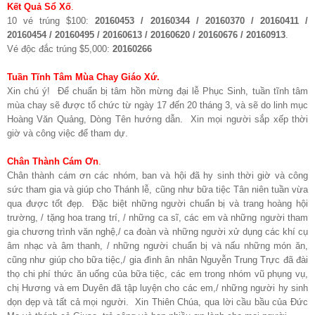
Kết Quả Sổ Xố
.
10 vé trúng $100:
20160453 / 20160344 / 20160370 / 20160411 /
20160454 / 20160495 / 20160613 / 20160620 / 20160676 / 20160913
.
Vé độc đắc trúng $5,000:
20160266
Tuần Tĩnh Tâm Mùa Chay Giáo Xứ.
Xin chú ý! Để chuẩn bị tâm hồn mừng đại lễ Phục Sinh, tuần tĩnh tâm
mùa chay sẽ được tổ chức từ ngày 17 đến 20 tháng 3, và sẽ do linh mục
Hoàng Văn Quảng, Dòng Tên hướng dẫn. Xin mọi người sắp xếp thời
giờ và công việc để tham dự.
Chân Thành Cám Ơn
.
Chân thành cám ơn các nhóm, ban và hội đã hy sinh thời giờ và công
sức tham gia và giúp cho Thánh lễ, cũng như bữa tiệc Tân niên tuần vừa
qua được tốt đẹp. Đặc biệt những người chuẩn bị và trang hoàng hội
trường, / tặng hoa trang trí, / những ca sĩ, các em và những người tham
gia chương trình văn nghệ,/ ca đoàn và những người xử dụng các khí cụ
âm nhạc và âm thanh, / những người chuẩn bị và nấu những món ăn,
cũng như giúp cho bữa tiệc,/ gia đình ân nhân Nguyễn Trung Trực đã đài
thọ chi phí thức ăn uống của bữa tiệc, các em trong nhóm vũ phụng vụ,
chị Hương và em Duyên đã tập luyện cho các em,/ những người hy sinh
dọn dẹp và tất cả mọi người. Xin Thiên Chúa, qua lời cầu bầu của Đức