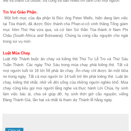
Mẹ và thánh cả Giuse, trả công và ban nhiều ơn lành cho mọi người.
Tin Vui Giáo Phận.
Một linh mục của địa phận là Đức ông Peter Wells, hiện đang làm việc
tại Tòa thánh, đã được Đức thánh cha Phan-xi-cô vinh thăng Tổng giám
mục hôm Thứ Hai vừa qua, và cử làm Sứ thần Tòa thánh ở Nam Phi
Châu (South Africa and Botswana). Chúng ta cùng cầu nguyện cho ngài
trong sứ vụ mới.
Luật Mùa Chay
.
Luật Hội Thánh buộc ăn chay và kiêng thịt Thứ Tư Lễ Tro và Thứ Sáu
Tuần Thánh. Các ngày Thứ Sáu trong mùa chay phải kiêng thịt. Tất cả
mọi người tuổi từ 18 tới 59 phải ăn chay. Ăn chay chỉ được ăn một bữa
no trong ngày. Tất cả mọi người từ 14 tuổi trở lên phải kiêng thịt. Luật ăn
chay, kiêng thịt nhắc nhở về đời sống của những người nghèo khổ. Mùa
chay cũng kêu gọi mọi người lắng nghe và thực hành Lời Chúa, hy sinh
làm việc bác ái, chia sẻ giúp đỡ, hy sinh thời giờ cầu nguyện; viếng
Đàng Thánh Giá, lần hạt và nhất là tham dự Thánh lễ hằng ngày.
Chia sẻ