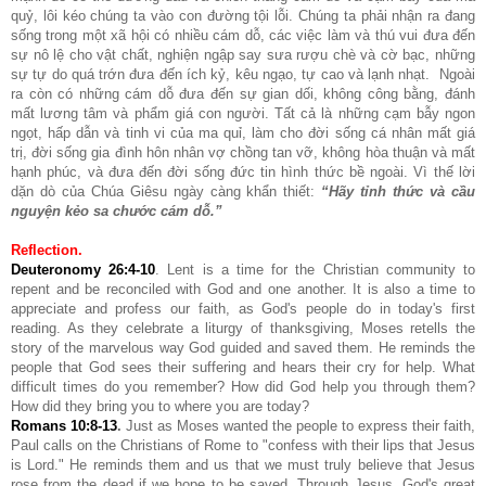
quỷ, lôi kéo chúng ta vào con đường tội lỗi. Chúng ta phải nhận ra đang
sống trong một xã hội có nhiều cám dỗ, các việc làm và thú vui đưa đến
sự nô lệ cho vật chất, nghiện ngập say sưa rượu chè và cờ bạc, những
sự tự do quá trớn đưa đến ích kỷ, kêu ngạo, tự cao và lạnh nhạt. Ngoài
ra còn có những cám dỗ đưa đến sự gian dối, không công bằng, đánh
mất lương tâm và phẩm giá con người. Tất cả là những cạm bẫy ngon
ngọt, hấp dẫn và tinh vi của ma quỉ, làm cho đời sống cá nhân mất giá
trị, đời sống gia đình hôn nhân vợ chồng tan vỡ, không hòa thuận và mất
hạnh phúc, và đưa đến đời sống đức tin hình thức bề ngoài. Vì thế lời
dặn dò của Chúa Giêsu ngày càng khẩn thiết:
“Hãy tỉnh thức và cầu
nguyện kẻo sa chước cám dỗ.”
Reflection.
Deuteronomy 26:4-10
. Lent is a time for the Christian community to
repent and be reconciled with God and one another. It is also a time to
appreciate and profess our faith, as God's people do in today's first
reading. As they celebrate a liturgy of thanksgiving, Moses retells the
story of the marvelous way God guided and saved them. He reminds the
people that God sees their suffering and hears their cry for help. What
difficult times do you remember? How did God help you through them?
How did they bring you to where you are today?
Romans 10:8-13
.
Just as Moses wanted the people to express their faith,
Paul calls on the Christians of Rome to "confess with their lips that Jesus
is Lord." He reminds them and us that we must truly believe that Jesus
rose from the dead if we hope to be saved. Through Jesus, God's great