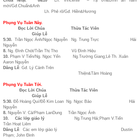
Chúa Nhật
.
8&10
Lh. Vincentê – Tạ ơn&Bình an năm
mới/Gđ.Chuẩn&Anh
Lh. Phê rô/Gđ. Hiền&Hương
Phụng Vụ Tuần Này.
Đọc Lời Chúa
Thừa Tác Viên
Giúp Lễ
5:30.
Trần Ngọc Ánh/Ngọc Nguyễn Ng. Trung Trực Hải
Nguyễn
8.
Ng. Đình Chót/Trần Thị Tho Vũ Đình Hiệu
10.
Phạm V Tiến/Ng. Ngọc Yến Ng.Trường Giang;Lê Th. Xuân
Aaron Nguyễn
Dâng Lễ
: Gđ. Lý Cảnh Trên
Thiện&Tâm Hoàng
Phụng Vụ Tuần Tới.
Đọc Lời Chúa
Thừa Tác Viên
Giúp Lễ
5:30.
Đỗ Hoàng Quí/Đỗ Kim Loan Ng. Ngọc Bảo Hải
Nguyễn
8.
Nguyễn V. Cả/Phạm LanDung Trần Ngọc Ánh
10. Các lớp giáo lý
Ng.Trung Hải;Phạm V.Tiến
Trần Hoạt Liêm
Dâng Lễ
: Các em lớp giáo lý Dustin
Phạm; John Đinh