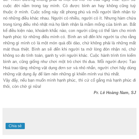
cuộc đời nằm trong tay mình. Có được bình an hay không cũng tuỳ
thuộc ở mình. Cuộc sống này rất phong phú và mỗi người lãnh nhận từ
nó những điều khác nhau. Người có nhiều, người có ít. Nhưng hàm chứa
trong từng điều nhỏ nhặt mà họ lãnh nhận là mầm mống của bình an. Bất
kể điều kiện nào, khoảnh khắc nào, con người cũng có thể làm cho mình
hạnh phúc từ những điều mình có. Bình an sẽ đến khi người ta cho rằng
những gì mình có là một món quà dồi dào, chứ không phải là những mất
mát thua thiệt. Bình an sẽ đến khi người ta mở lòng đón nhận nó, chứ
không so đo tính toán, ganh tỵ với người khác. Cuộc hành trình tìm kiếm
bình an, cũng giống như chơi một trò chơi thi đua. Mỗi người được Tạo
Hoá trao tặng những vật dụng đơn sơ và nhỏ nhắn, người chơi hãy dùng
những vật dụng ấy để làm nên những gì khiến mình vui thú nhất.
Vậy đấy, nếu bạn muốn mình hạnh phúc, thì cứ cố gắng mà hạnh phúc đi
thôi, còn chờ gì nữa!
Pr. Lê Hoàng Nam, SJ
Chia sẻ