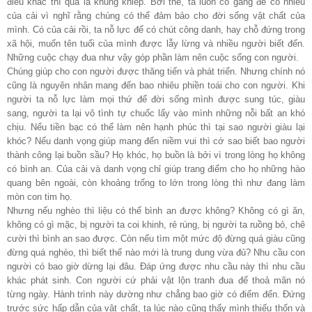
điều khác thì quả là khủng khiếp. Bởi thế, ta luôn cố gắng để có nhiều
của cải vì nghĩ rằng chúng có thể đảm bảo cho đời sống vật chất của
mình. Có của cải rồi, ta nỗ lực để có chút công danh, hay chỗ đứng trong
xã hội, muốn tên tuổi của mình được lẫy lừng và nhiều người biết đến.
Những cuộc chạy đua như vậy góp phần làm nên cuộc sống con người.
Chúng giúp cho con người được thăng tiến và phát triển. Nhưng chính nó
cũng là nguyên nhân mang đến bao nhiêu phiền toái cho con người. Khi
người ta nỗ lực làm mọi thứ để đời sống mình được sung túc, giàu
sang, người ta lại vô tình tự chuốc lấy vào mình những nỗi bất an khó
chịu. Nếu tiền bạc có thể làm nên hạnh phúc thì tại sao người giàu lại
khóc? Nếu danh vọng giúp mang đến niềm vui thì cớ sao biết bao người
thành công lại buồn sầu? Họ khóc, họ buồn là bởi vì trong lòng họ không
có bình an. Của cải và danh vọng chỉ giúp trang điểm cho họ những hào
quang bên ngoài, còn khoảng trống to lớn trong lòng thì như đang làm
mòn con tim họ.
Nhưng nếu nghèo thì liệu có thể bình an được không? Không có gì ăn,
không có gì mặc, bị người ta coi khinh, rẻ rúng, bị người ta ruồng bỏ, chê
cười thì bình an sao được. Còn nếu tìm một mức độ đừng quá giàu cũng
đừng quá nghèo, thì biết thế nào mới là trung dung vừa đủ? Nhu cầu con
người có bao giờ dừng lại đâu. Đáp ứng được nhu cầu này thì nhu cầu
khác phát sinh. Con người cứ phải vật lộn tranh đua để thoả mãn nó
từng ngày. Hành trình này dường như chẳng bao giờ có điểm đến. Đứng
trước sức hấp dẫn của vật chất, ta lúc nào cũng thấy mình thiếu thốn và