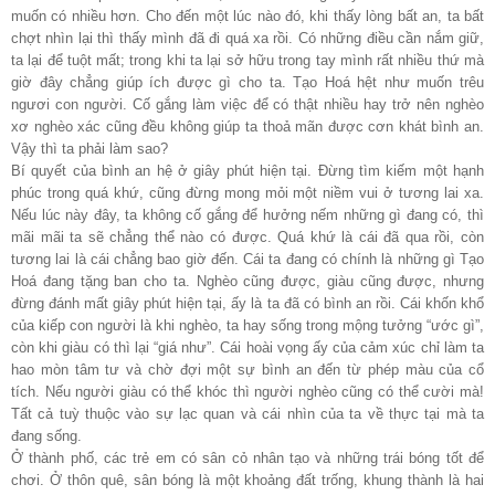
muốn có nhiều hơn. Cho đến một lúc nào đó, khi thấy lòng bất an, ta bất
chợt nhìn lại thì thấy mình đã đi quá xa rồi. Có những điều cần nắm giữ,
ta lại để tuột mất; trong khi ta lại sở hữu trong tay mình rất nhiều thứ mà
giờ đây chẳng giúp ích được gì cho ta. Tạo Hoá hệt như muốn trêu
ngươi con người. Cố gắng làm việc để có thật nhiều hay trở nên nghèo
xơ nghèo xác cũng đều không giúp ta thoả mãn được cơn khát bình an.
Vậy thì ta phải làm sao?
Bí quyết của bình an hệ ở giây phút hiện tại. Đừng tìm kiếm một hạnh
phúc trong quá khứ, cũng đừng mong mỏi một niềm vui ở tương lai xa.
Nếu lúc này đây, ta không cố gắng để hưởng nếm những gì đang có, thì
mãi mãi ta sẽ chẳng thể nào có được. Quá khứ là cái đã qua rồi, còn
tương lai là cái chẳng bao giờ đến. Cái ta đang có chính là những gì Tạo
Hoá đang tặng ban cho ta. Nghèo cũng được, giàu cũng được, nhưng
đừng đánh mất giây phút hiện tại, ấy là ta đã có bình an rồi. Cái khốn khổ
của kiếp con người là khi nghèo, ta hay sống trong mộng tưởng “ước gì”,
còn khi giàu có thì lại “giá như”. Cái hoài vọng ấy của cảm xúc chỉ làm ta
hao mòn tâm tư và chờ đợi một sự bình an đến từ phép màu của cổ
tích. Nếu người giàu có thể khóc thì người nghèo cũng có thể cười mà!
Tất cả tuỳ thuộc vào sự lạc quan và cái nhìn của ta về thực tại mà ta
đang sống.
Ở thành phố, các trẻ em có sân cỏ nhân tạo và những trái bóng tốt để
chơi. Ở thôn quê, sân bóng là một khoảng đất trống, khung thành là hai