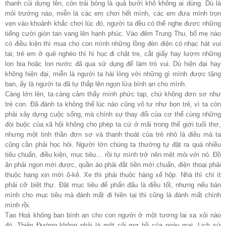
thanh củi dựng lên, còn trái bóng là quả bưởi khô không ai dùng. Dù là
môi trường nào, miễn là các em chơi hết mình, các em đưa mình trọn
vẹn vào khoảnh khắc chơi lúc đó, người ta đều có thể nghe được những
tiếng cười giòn tan vang lên hạnh phúc. Vào đêm Trung Thu, bố mẹ nào
có điều kiện thì mua cho con mình những lồng đèn điện có nhạc hát vui
tai; trẻ em ở quê nghèo thì hì hục đi chặt tre, cắt giấy hay lượm những
lon bia hoặc lon nước đã qua sử dụng để làm trò vui. Dù hiện đại hay
không hiện đại, miễn là người ta hài lòng với những gì mình được tặng
ban, ấy là người ta đã tự thắp lên ngọn lửa bình an cho mình.
Càng lớn lên, ta càng cảm thấy mình phức tạp, chứ không đơn sơ như
trẻ con. Đã đành ta không thể lúc nào cũng vô tư như bọn trẻ, vì ta còn
phải xây dựng cuộc sống, mà chính sự thay đổi của cơ thể cùng những
đòi buộc của xã hội không cho phép ta cứ ở mãi trong thế giới tuổi thơ,
nhưng một tinh thần đơn sơ và thanh thoát của trẻ nhỏ là điều mà ta
cũng cần phải học hỏi. Người lớn chúng ta thường tự đặt ra quá nhiều
tiêu chuẩn, điều kiện, mục tiêu… rồi tự mình trở nên mệt mỏi với nó. Đồ
ăn phải ngon mới được, quần áo phải đắt tiền mới chuẩn, điện thoại phải
thuộc hạng xịn mới ô-kê. Xe thì phải thuộc hàng xế hộp. Nhà thì chí ít
phải cỡ biệt thự. Đặt mục tiêu để phấn đấu là điều tốt, nhưng nếu bán
mình cho mục tiêu mà đánh mất đi hiện tại thì cũng là đánh mất chính
mình rồi.
Tạo Hoá không ban bình an cho con người ở một tương lai xa xôi nào
đó. Thiên Đường không phải là một cõi mơ hồ của ngày mai. Lịch sử