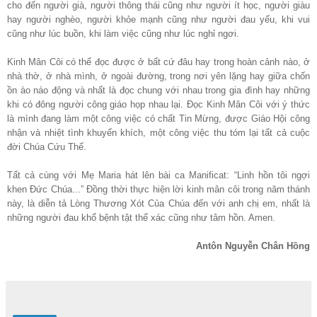
cho đến người già, người thông thái cũng như người ít học, người giàu
hay người nghèo, người khỏe mạnh cũng như người đau yếu, khi vui
cũng như lúc buồn, khi làm việc cũng như lúc nghỉ ngơi.
Kinh Mân Côi có thể đọc được ở bất cứ đâu hay trong hoàn cảnh nào, ở
nhà thờ, ở nhà mình, ở ngoài đường, trong nơi yên lặng hay giữa chốn
ồn ào náo động và nhất là đọc chung với nhau trong gia đình hay những
khi có đông người công giáo họp nhau lại. Đọc Kinh Mân Côi với ý thức
là mình đang làm một công việc có chất Tin Mừng, được Giáo Hội công
nhận và nhiệt tình khuyến khích, một công việc thu tóm lại tất cả cuộc
đời Chúa Cứu Thế.
Tất cả cùng với Mẹ Maria hát lên bài ca Manificat: “Linh hồn tôi ngợi
khen Đức Chúa...” Đồng thời thực hiện lời kinh mân côi trong năm thánh
này, là diễn tả Lòng Thương Xót Của Chúa đến với anh chị em, nhất là
những người đau khổ bệnh tật thể xác cũng như tâm hồn. Amen.
Antôn Nguyễn Chân Hồng