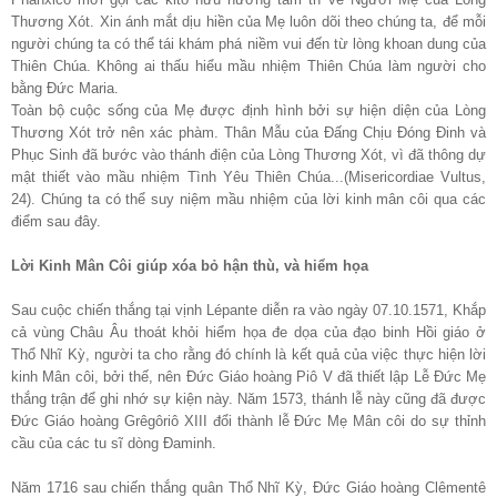
Thương Xót. Xin ánh mắt dịu hiền của Mẹ luôn dõi theo chúng ta, để mỗi
người chúng ta có thể tái khám phá niềm vui đến từ lòng khoan dung của
Thiên Chúa. Không ai thấu hiểu mầu nhiệm Thiên Chúa làm người cho
bằng Đức Maria.
Toàn bộ cuộc sống của Mẹ được định hình bởi sự hiện diện của Lòng
Thương Xót trở nên xác phàm. Thân Mẫu của Đấng Chịu Đóng Đinh và
Phục Sinh đã bước vào thánh điện của Lòng Thương Xót, vì đã thông dự
mật thiết vào mầu nhiệm Tình Yêu Thiên Chúa...(Misericordiae Vultus,
24). Chúng ta có thể suy niệm mầu nhiệm của lời kinh mân côi qua các
điểm sau đây.
Lời Kinh Mân Côi giúp xóa bỏ hận thù, và hiểm họa
Sau cuộc chiến thắng tại vịnh Lépante diễn ra vào ngày 07.10.1571, Khắp
cả vùng Châu Âu thoát khỏi hiểm họa đe dọa của đạo binh Hồi giáo ở
Thổ Nhĩ Kỳ, người ta cho rằng đó chính là kết quả của việc thực hiện lời
kinh Mân côi, bởi thế, nên Đức Giáo hoàng Piô V đã thiết lập Lễ Đức Mẹ
thắng trận để ghi nhớ sự kiện này. Năm 1573, thánh lễ này cũng đã được
Đức Giáo hoàng Grêgôriô XIII đổi thành lễ Đức Mẹ Mân côi do sự thỉnh
cầu của các tu sĩ dòng Đaminh.
Năm 1716 sau chiến thắng quân Thổ Nhĩ Kỳ, Đức Giáo hoàng Clêmentê