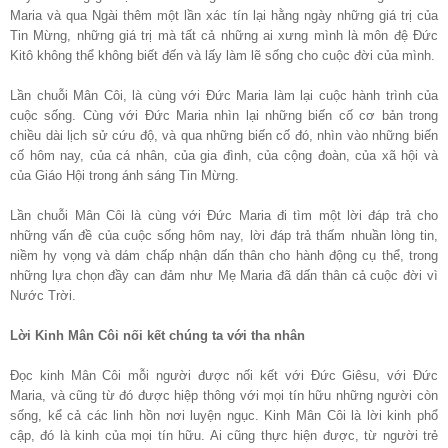
Maria và qua Ngài thêm một lần xác tín lại hằng ngày những giá trị của
Tin Mừng, những giá trị mà tất cả những ai xưng mình là môn đệ Đức
Kitô không thể không biết đến và lấy làm lẽ sống cho cuộc đời của mình.
Lần chuỗi Mân Côi, là cùng với Đức Maria làm lại cuộc hành trình của
cuộc sống. Cùng với Đức Maria nhìn lại những biến cố cơ bản trong
chiều dài lịch sử cứu độ, và qua những biến cố đó, nhìn vào những biến
cố hôm nay, của cá nhân, của gia đình, của cộng đoàn, của xã hội và
của Giáo Hội trong ánh sáng Tin Mừng.
Lần chuỗi Mân Côi là cùng với Đức Maria đi tìm một lời đáp trả cho
những vấn đề của cuộc sống hôm nay, lời đáp trả thấm nhuần lòng tin,
niềm hy vọng và dám chấp nhận dấn thân cho hành động cụ thể, trong
những lựa chọn đầy can đảm như Mẹ Maria đã dấn thân cả cuộc đời vì
Nước Trời.
Lời Kinh Mân Côi nối kết chúng ta với tha nhân
Đọc kinh Mân Côi mỗi người được nối kết với Đức Giêsu, với Đức
Maria, và cũng từ đó được hiệp thông với mọi tín hữu những người còn
sống, kể cả các linh hồn nơi luyện ngục. Kinh Mân Côi là lời kinh phổ
cập, đó là kinh của mọi tín hữu. Ai cũng thực hiện được, từ người trẻ