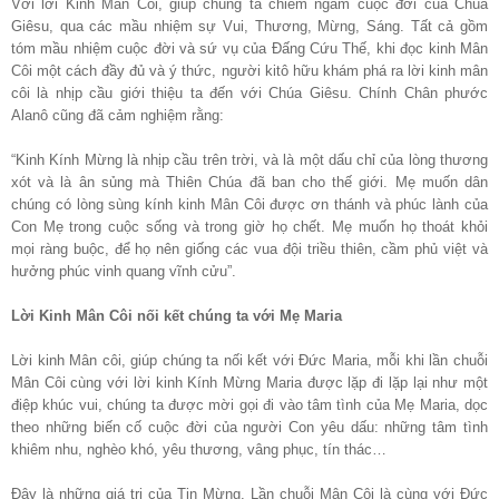
Với lời Kinh Mân Côi, giúp chúng ta chiêm ngắm cuộc đời của Chúa
Giêsu, qua các mầu nhiệm sự Vui, Thương, Mừng, Sáng. Tất cả gồm
tóm mầu nhiệm cuộc đời và sứ vụ của Đấng Cứu Thế, khi đọc kinh Mân
Côi một cách đầy đủ và ý thức, người kitô hữu khám phá ra lời kinh mân
côi là nhịp cầu giới thiệu ta đến với Chúa Giêsu. Chính Chân phước
Alanô cũng đã cảm nghiệm rằng:
“Kinh Kính Mừng là nhịp cầu trên trời, và là một dấu chỉ của lòng thương
xót và là ân sủng mà Thiên Chúa đã ban cho thế giới. Mẹ muốn dân
chúng có lòng sùng kính kinh Mân Côi được ơn thánh và phúc lành của
Con Mẹ trong cuộc sống và trong giờ họ chết. Mẹ muốn họ thoát khỏi
mọi ràng buộc, để họ nên giống các vua đội triều thiên, cầm phủ việt và
hưởng phúc vinh quang vĩnh cửu”.
Lời Kinh Mân Côi nối kết chúng ta với Mẹ Maria
Lời kinh Mân côi, giúp chúng ta nối kết với Đức Maria, mỗi khi lần chuỗi
Mân Côi cùng với lời kinh Kính Mừng Maria được lặp đi lặp lại như một
điệp khúc vui, chúng ta được mời gọi đi vào tâm tình của Mẹ Maria, dọc
theo những biến cố cuộc đời của người Con yêu dấu: những tâm tình
khiêm nhu, nghèo khó, yêu thương, vâng phục, tín thác…
Đây là những giá trị của Tin Mừng. Lần chuỗi Mân Côi là cùng với Đức