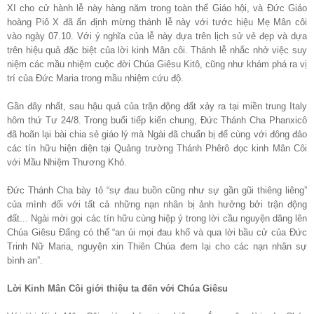
XI cho cử hành lễ này hàng năm trong toàn thể Giáo hội, và Đức Giáo
hoàng Piô X đã ấn định mừng thánh lễ này với tước hiệu Mẹ Mân côi
vào ngày 07.10. Với ý nghĩa của lễ này dựa trên lịch sử vẻ đẹp và dựa
trên hiệu quả đặc biệt của lời kinh Mân côi. Thánh lễ nhắc nhở việc suy
niệm các mầu nhiệm cuộc đời Chúa Giêsu Kitô, cũng như khám phá ra vị
trí của Đức Maria trong mầu nhiệm cứu độ.
Gần đây nhất, sau hậu quả của trận động đất xảy ra tại miền trung Italy
hôm thứ Tư 24/8. Trong buổi tiếp kiến chung, Đức Thánh Cha Phanxicô
đã hoãn lại bài chia sẻ giáo lý mà Ngài đã chuẩn bị để cùng với đông đảo
các tín hữu hiện diện tại Quảng trường Thánh Phêrô đọc kinh Mân Côi
với Mầu Nhiệm Thương Khó.
Đức Thánh Cha bày tỏ “sự đau buồn cũng như sự gần gũi thiêng liêng”
của mình đối với tất cả những nạn nhân bị ảnh hưởng bởi trận động
đất... Ngài mời gọi các tín hữu cùng hiệp ý trong lời cầu nguyện dâng lên
Chúa Giêsu Đấng có thể “an ủi mọi đau khổ và qua lời bầu cử của Đức
Trinh Nữ Maria, nguyện xin Thiên Chúa đem lại cho các nạn nhân sự
bình an”.
Lời Kinh Mân Côi giới thiệu ta đến với Chúa Giêsu