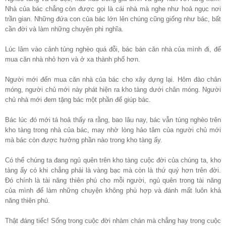
Nhà của bác chẳng còn được gọi là cái nhà mà nghe như hoả ngục nơi
trần gian. Những đứa con của bác lớn lên chúng cũng giống như bác, bất
cần đời và làm những chuyện phi nghĩa.
Lúc lâm vào cảnh túng nghèo quá đỗi, bác bán căn nhà của mình đi, để
mua căn nhà nhỏ hơn và ở xa thành phố hơn.
Người mới đến mua căn nhà của bác cho xây dựng lại. Hôm đào chân
móng, người chủ mới này phát hiện ra kho tàng dưới chân móng. Người
chủ nhà mới đem tặng bác một phần để giúp bác.
Bác lúc đó mới tá hoả thấy ra rằng, bao lâu nay, bác vẫn túng nghèo trên
kho tàng trong nhà của bác, may nhờ lòng hảo tâm của người chủ mới
mà bác còn được hưởng phần nào trong kho tàng ấy.
Có thể chúng ta đang ngủ quên trên kho tàng cuộc đời của chúng ta, kho
tàng ấy có khi chẳng phải là vàng bạc mà còn là thứ quý hơn trên đời.
Đó chính là tài năng thiên phú cho mỗi người, ngủ quên trong tài năng
của mình để làm những chuyện không phù hợp và đánh mất luôn khả
năng thiên phú.
Thật đáng tiếc! Sống trong cuộc đời nhàm chán mà chẳng hay trong cuộc