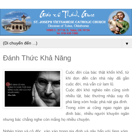
▼
Đánh Thức Khả Năng
Cuộc đời của bác thật khốn khổ, từ
khi dọn đến căn nhà này đã gần
cuộc đời, mà vẫn cứ lam lũ.
Cuộc đời khó nghèo nên cũng sinh
nhiều tật, bác thường nhậu say rồi
phá làng xóm hoặc phá nát gia đình.
Trong xóm ai cũng ngao ngán gia
đình bác, nhiều người khuyên ngăn
nhưng bác chẳng nghe còn mắng họ nhiều chuyện.
Nghèo túng và cô độc, xào xáo trong gia đình và gây hấn với làng xóm.