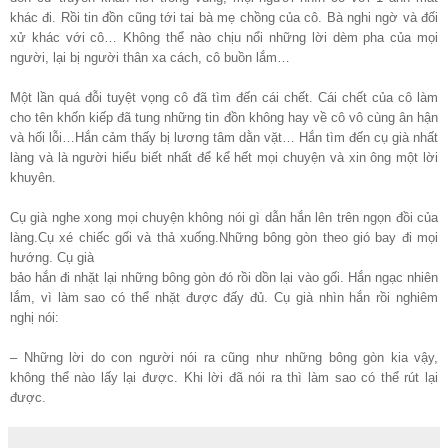
khác đi. Rồi tin đồn cũng tới tai bà mẹ chồng của cô. Bà nghi ngờ và đối
xử khác với cô… Không thể nào chịu nổi những lời dèm pha của mọi
người, lại bị người thân xa cách, cô buồn lắm…
Một lần quá đỗi tuyệt vọng cô đã tìm đến cái chết. Cái chết của cô làm
cho tên khốn kiếp đã tung những tin đồn không hay về cô vô cùng ân hận
và hối lỗi…Hắn cảm thấy bị lương tâm dằn vặt… Hắn tìm đến cụ già nhất
làng và là người hiểu biết nhất để kể hết mọi chuyện và xin ông một lời
khuyên.
Cụ già nghe xong mọi chuyện không nói gì dẫn hắn lên trên ngọn đồi của
làng.Cụ xé chiếc gối và thả xuống.Những bông gòn theo gió bay đi mọi
hướng. Cụ già
bảo hắn đi nhặt lại những bông gòn đó rồi dồn lại vào gối. Hắn ngạc nhiên
lắm, vì làm sao có thể nhặt được đấy đủ. Cụ già nhìn hắn rồi nghiêm
nghị nói:
– Những lời do con người nói ra cũng như những bông gòn kia vậy,
không thể nào lấy lại được. Khi lời đã nói ra thì làm sao có thể rút lại
được.