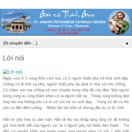
▼
Lời nói
Ngày xưa ở 1 vùng thôn xóm kia, có 1 người thiếu phụ trẻ khá xinh đẹp.
Chồng cô đi lính xa nhà, người thiếu phụ ấy phải ở nhà với mẹ chồng…
Cô chăm sóc mẹ chồng và mọi chuyện trong nhà rất chu đáo. Mọi người
trong vùng ai cũng thầm khen cô là người nết na…Trong vùng không đàn
ông nào mà không yêu cô vì cô còn trẻ và xinh đẹp… Trong số đó có tên
yêu cô đến điên cuồng… Nhiều lần tán tỉnh cô nhưng đều bị cô từ chối…
Hắn từ yêu hóa ra căm hận. Hắn đi rêu rao khắp làng rằng cô đã không
giữ tròn trinh tiết của người vợ, là 1 người phụ nữ thiếu đức hạnh… Tin
đồn cứ truyền khắn nơi trong vùng, mọi người nhìn cô với 1 ánh mắt