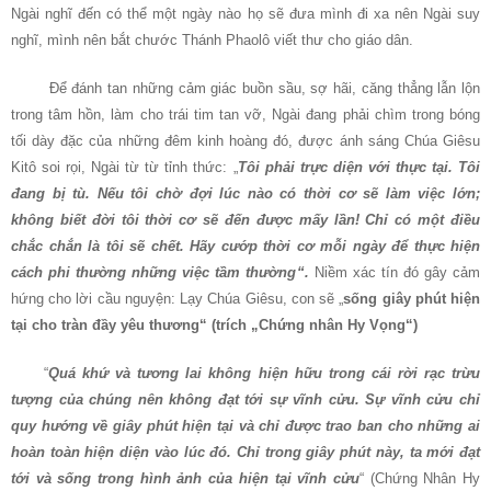
Ngài nghĩ đến có thể một ngày nào họ sẽ đưa mình đi xa nên Ngài suy
nghĩ, mình nên bắt chước Thánh Phaolô viết thư cho giáo dân.
Để đánh tan những cảm giác buồn sầu, sợ hãi, căng thẳng lẫn lộn
trong tâm hồn, làm cho trái tim tan vỡ, Ngài đang phải chìm trong bóng
tối dày đặc của những đêm kinh hoàng đó, được ánh sáng Chúa Giêsu
Kitô soi rọi, Ngài từ từ tỉnh thức: „
Tôi phải trực diện với thực tại. Tôi
đang bị tù. Nếu tôi chờ đợi lúc nào có thời cơ sẽ làm việc lớn;
không biết đời tôi thời cơ sẽ đến được mấy lần! Chỉ có một điều
chắc chắn là tôi sẽ chết. Hãy cướp thời cơ mỗi ngày để thực hiện
cách phi thường những việc tầm thường“.
Niềm xác tín đó gây cảm
hứng cho lời cầu nguyện: Lạy Chúa Giêsu, con sẽ „
sống giây phút hiện
tại cho tràn đầy yêu thương“
(trích „Chứng nhân Hy Vọng“)
“
Quá khứ và tương lai không hiện hữu trong cái rời rạc trừu
tượng của chúng nên không đạt tới sự vĩnh cửu. Sự vĩnh cửu chỉ
quy hướng về giây phút hiện tại và chỉ được trao ban cho những ai
hoàn toàn hiện diện vào lúc đó. Chỉ trong giây phút này, ta mới đạt
tới và sống trong hình ảnh của hiện tại vĩnh cửu
“ (Chứng Nhân Hy