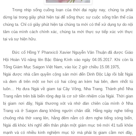
Trong nhịp sống cuồng loạn của thời đại ngày nay, chúng ta phải
dừng lại trong giây phút hiện tại để sống thực sự cuộc sống trần thế của
chúng ta. Chỉ có giây phút hiện tại chúng ta mới có thể xử dụng tự do nội
tâm của mình cách chính xác, chúng ta mới thực sự tiếp xúc với thực
tại và sự hiện hữu.
Đức cố Hồng Y Phanxicô Xavier Nguyễn Văn Thuận đã được Giáo
Hội Hoàn Vũ nâng lên Bậc Đáng Kính vào ngày 04.05.2017. Khi còn là
Tổng Giám Mục Saigon Việt Nam, vào lúc 2 giờ chiều 15.08.1975,
Ngài được nhà cầm quyền cộng sản mời đến Dinh Độc Lâp rồi bắt Ngài
và đem đi trên một xe hơi
có hai công an kèm hai bên, đem nhốt tù
luôn… Họ đưa Ngài về giam tại Cây Vông, Nha Trang. Thành phố Nha
Trang nằm trên bãi biển rộng đẹp là cơ sở tiền nhiệm của Ngài. Thời gian
bị giam nơi đây, Ngài thương xót và nhớ đàn chiên của mình ở Nha
Trang và ở Saigon đang không người chăn dắt. Hằng ngày nghe tiếng
chuông nhà thờ vang lên, hằng đêm nằm cô đơn nghe tiếng sóng biển,
Ngài đã khóc khi nghĩ đến thân phận một giám mục trẻ mới 41 tuổi khỏe
mạnh và có nhiều kinh nghiệm mục tử mà phải bị giam cầm nơi đây,