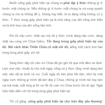
Muốn sống giây phút hiện tại chúng ta
phải tập ý thức
những gì ở
trước mặt chúng ta. Nếu những gì ở trước mắt chúng ta và xung quanh
chúng ta mà ta không để ý, không hay biết, là ta đang sống không có ý
thức. Ý thức trong giây phút hiện tại là khả năng của đời sống tinh thần
và là tinh hoa của đời sống tâm linh.
Khi tôi nấu cơm, nhặt rau mà tôi ý thức mình đang nấu cơm, đang
nhặt rau cùng với Chúa Giêsu.
Tôi đang trong giây phút hiện tại của
tôi. Nói cách khác Thiên Chúa có mặt với tôi, s
ống một cách trọn hảo
trong từng phút giây với tôi.
Sáng thức dậy tôi cám ơn Chúa đã gìn giữ tôi qua một đêm an lành.
Làm mọi việc chuẩn bị cho một ngày sống và ý thức rằng mình đang làm
việc nên rất an bình và vui. Cuối ngày tôi làm phút hồi tâm, nhìn lại một
ngày xem những gì mình đã làm đẹp ý Chúa, những gì mình nói hay làm
sai trái hoặc mất lòng ai thì xin lỗi rồi cám ơn Chúa trước khi đi ngủ. Ngài
luôn hiện diện với tôi trong từng giây phút hiện tại.
Tôi cố gắng „
sống giây phút hiện tại cho tràn đầy yêu thương
“