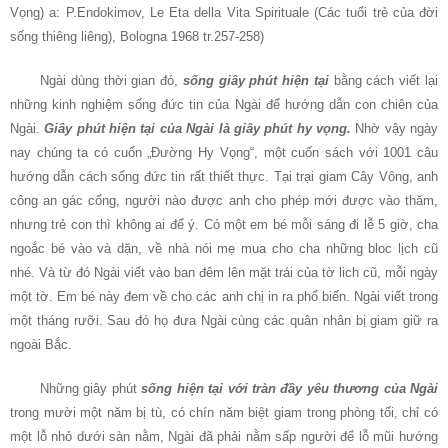
Vọng) a: P.Endokimov, Le Eta della Vita Spirituale (Các tuổi trẻ của đời
sống thiêng liêng), Bologna 1968 tr.257-258)
Ngài dùng thời gian đó,
sống giây phút hiện tại
bằng cách viết lại
những kinh nghiệm sống đức tin của Ngài để hướng dẫn con chiên của
Ngài.
Giây phút hiện tại của Ngài là giây phút hy vọng.
Nhờ vậy ngày
nay chúng ta có cuốn „Đường Hy Vọng“, một cuốn sách với 1001 câu
hướng dẫn cách sống đức tin rất thiết thực. Tại trại giam Cây Vông, anh
công an gác cổng, người nào được anh cho phép mới được vào thăm,
nhưng trẻ con thì không ai để ý. Có một em bé mỗi sáng đi lễ 5 giờ, cha
ngoắc bé vào và dặn, về nhà nói mẹ mua cho cha những bloc lịch cũ
nhé. Và từ đó Ngài viết vào ban đêm lên mặt trái của tờ lich cũ, mỗi ngày
một tờ. Em bé này đem về cho các anh chị in ra phổ biến. Ngài viết trong
một tháng rưỡi. Sau đó họ đưa Ngài cùng các quân nhân bị giam giữ ra
ngoài Bắc.
Những giây phút
sống hiện tại với tràn đầy yêu thương của Ngài
trong mười một năm bị tù, có chín năm biệt giam trong phòng tối, chỉ có
một lỗ nhỏ dưới sàn nằm, Ngài đã phải nằm sấp người để lỗ mũi hướng