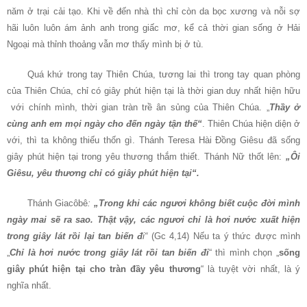
năm ở trại cải tạo. Khi về đến nhà thì chỉ còn da bọc xương và nỗi sợ
hãi luôn luôn ám ảnh anh trong giấc mơ, kể cả thời gian sống ở Hải
Ngoại mà thỉnh thoảng vẫn mơ thấy mình bị ở tù.
Quá khứ trong tay Thiên Chúa, tương lai thì trong tay quan phòng
của Thiên Chúa, chỉ có giây phút hiện tại là thời gian duy nhất hiện hữu
với chính mình, thời gian tràn trề ân sủng của Thiên Chúa. „
Thầy ở
cùng anh em mọi ngày cho đến ngày tận thế“
. Thiên Chúa hiện diện ở
với, thì ta không thiếu thốn gì. Thánh Teresa Hài Đồng Giêsu đã sống
giây phút hiện tại trong yêu thương thắm thiết. Thánh Nữ thốt lên:
„Ôi
Giêsu, yêu thương chỉ có giây phút hiện tại“.
Thánh Giacôbê
:
„Trong khi các ngươi không biết cuộc đời mình
ngày mai sẽ ra sao. Thật vậy, các ngươi chỉ là hơi nước xuất hiện
trong giây lát rồi lại tan biến đ
i“
(Gc 4,14)
Nếu ta ý thức được mình
„
Chỉ là hơi nước trong giây lát rồi tan biến đi
“ thì mình chọn „
sống
giây phút hiện tại cho tràn đầy yêu thương
“ là tuyệt vời nhất, là ý
nghĩa nhất.