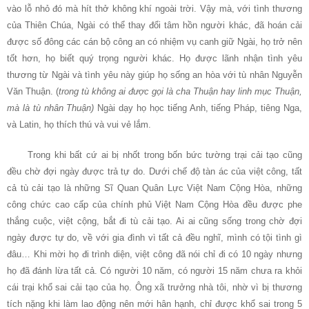
vào lỗ nhỏ đó mà hít thở không khí ngoài trời. Vậy mà, với tình thương
của Thiên Chúa, Ngài có thể thay đổi tâm hồn người khác, đã hoán cải
được số đông các cán bộ công an có nhiệm vụ canh giữ Ngài, họ trở nên
tốt hơn, họ biết quý trọng người khác. Họ được lãnh nhận tình yêu
thương từ Ngài và tình yêu này giúp họ sống an hòa với tù nhân Nguyễn
Văn Thuận. (
trong tù không ai được gọi là cha Thuận hay linh mục Thuận,
mà là tù nhân Thuận)
Ngài dạy họ học tiếng Anh, tiếng Pháp, tiêng Nga,
và Latin, họ thích thú và vui vẻ lắm.
Trong khi bất cứ ai bị nhốt trong bốn bức tường trại cải tạo cũng
đều chờ đợi ngày được trả tự do. Dưới chế độ tàn ác của việt công, tất
cả tù cải tạo là những Sĩ Quan Quân Lực Việt Nam Cộng Hòa, những
công chức cao cấp của chính phủ Việt Nam Cộng Hòa đều được phe
thắng cuộc, việt cộng, bắt đi tù cải tạo. Ai ai cũng sống trong chờ đợi
ngày được tự do, về với gia đình vì tất cả đều nghĩ, mình có tội tình gì
đâu… Khi mời họ đi trình diện, việt công đã nói chỉ đi có 10 ngày nhưng
họ đã đánh lừa tất cả. Có người 10 năm, có người 15 năm chưa ra khỏi
cái trại khổ sai cải tạo của họ. Ông xã trưởng nhà tôi, nhờ vì bị thương
tích nặng khi làm lao động nên mới hân hạnh, chỉ được khổ sai trong 5