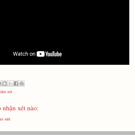
giáo xứ
 nhận xét nào:
n xét