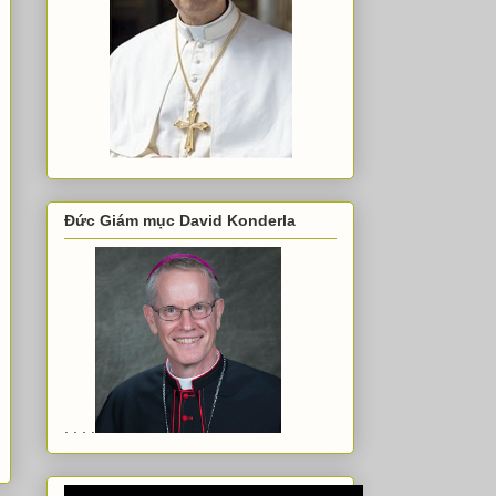
Đức Giám mục David Konderla
. . . .