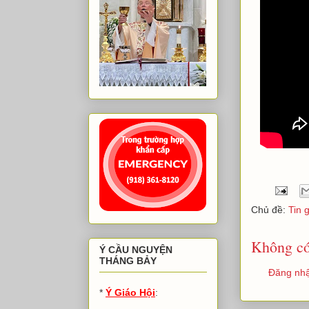
Chủ đề:
Tin 
Không có
Ý CẦU NGUYỆN
THÁNG BẢY
Đăng nhậ
*
Ý Giáo Hội
: