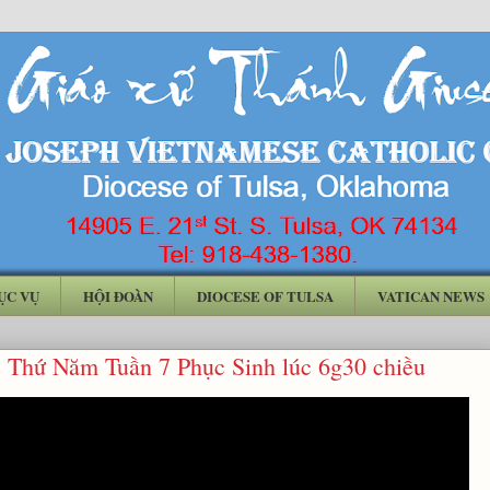
ỤC VỤ
HỘI ĐOÀN
DIOCESE OF TULSA
VATICAN NEWS
 Thứ Năm Tuần 7 Phục Sinh lúc 6g30 chiều