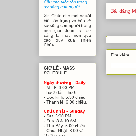
Cầu cho việc tôn trọng
sự sống con người
:
Bài đăng M
Xin Chúa cho mọi người
biết tôn trọng và bảo vệ
sự sống con người trong
mọi giai đoạn, vì sự
sống là một món quà
cao quý của Thiên
Chúa.
Tìm kiếm ....
GIỜ LỄ - MASS
SCHEDULE
Ngày thường - Daily
- M - F. 6:00 PM
Thứ 2 đến Thứ 6:
- Đọc kinh: 5:30 chiều
- Thánh lễ: 6:00 chiều.
Chúa nhật - Sunday
- Sat. 5:00 PM
- Sun. 8 & 10 AM
- Thứ Bảy: 5:00 chiều.
- Chúa Nhật: 8:00 và
10:00 sáng.