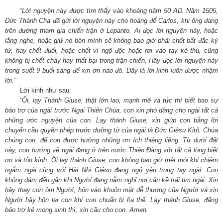
“Lời nguyện này được tìm thấy vào khoảng năm 50 AD. Năm 1505,
Đức Thánh Cha đã gửi lời nguyện này cho hoàng đế Carlos, khi ông đang
trên đường tham gia chiến trận ở Lepanto. Ai đọc lời nguyện này, hoặc
lắng nghe, hoặc giữ nó bên mình sẽ không bao giờ phải chết bất đắc kỳ
tử, hay chết đuối, hoặc chết vì ngộ độc hoặc rơi vào tay kẻ thù, cũng
không bị chết cháy hay thất bại trong trận chiến. Hãy đọc lời nguyện này
trong suốt 9 buổi sáng để xin ơn nào đó. Đây là lời kinh luôn được nhậm
lời.”
Lời kinh như sau:
“Ôi, lạy Thánh Giuse, thật lớn lao, mạnh mẽ và tức thì biết bao sự
bảo trợ của ngài trước Ngai Thiên Chúa, con xin phó dâng cho ngài tất cả
những ước nguyện của con. Lạy thánh Giuse, xin giúp con bằng lời
chuyển cầu quyền phép trước dưỡng tử của ngài là Đức Giêsu Kitô, Chúa
chúng con, để con được hưởng những ơn ích thiêng liêng. Từ dưới đất
này, con hướng về ngài đang ở trên nước Thiên Đàng với tất cả lòng biết
ơn và tôn kính. Ôi lạy thánh Giuse, con không bao giờ mệt mỏi khi chiêm
ngắm ngài cùng với Hài Nhi Giêsu đang ngủ yên trong tay ngài. Con
không dám đến gần khi Người đang nằm nghỉ nơi cận kề trái tim ngài. Xin
hãy thay con ôm Người, hôn vào khuôn mặt dễ thương của Người và xin
Người hãy hôn lại con khi con chuẩn bị lìa thế. Lạy thánh Giuse, đấng
bảo trợ kẻ mong sinh thì, xin cầu cho con. Amen.