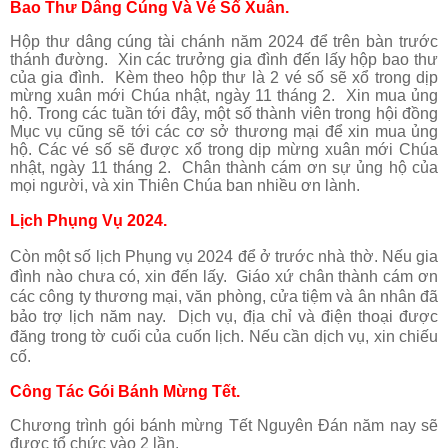
Bao Thư Dâng Cúng Và Vé Số Xuân.
Hộp thư dâng cúng tài chánh năm 2024 để trên bàn trước
thánh đường. Xin các trưởng gia đình đến lấy hộp bao thư
của gia đình. Kèm theo hộp thư là 2 vé số sẽ xổ trong dịp
mừng xuân mới Chúa nhật, ngày 11 tháng 2. Xin mua ủng
hộ. Trong các tuần tới đây, một số thành viên trong hội đồng
Mục vụ cũng sẽ tới các cơ sở thương mại để xin mua ủng
hộ. Các vé số sẽ được xổ trong dịp mừng xuân mới Chúa
nhật, ngày 11 tháng 2. Chân thành cám ơn sự ủng hộ của
mọi người, và xin Thiên Chúa ban nhiều ơn lành.
Lịch Phụng Vụ 2024.
Còn một số lịch Phụng vụ 2024 để ở trước nhà thờ. Nếu gia
đình nào chưa có, xin đến lấy. Giáo xứ chân thành cám ơn
các công ty thương mại, văn phòng, cửa tiệm và ân nhân đã
bảo trợ lịch năm nay. Dịch vụ, địa chỉ và điện thoại được
đăng trong tờ cuối của cuốn lịch. Nếu cần dịch vụ, xin chiếu
cố.
Công Tác Gói Bánh Mừng Tết.
Chương trình gói bánh mừng Tết Nguyên Đán năm nay sẽ
được tổ chức vào 2 lần.