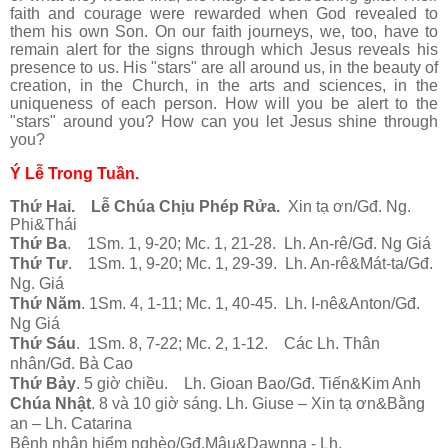
faith and courage were rewarded when God revealed to
them his own Son. On our faith journeys, we, too, have to
remain alert for the signs through which Jesus reveals his
presence to us. His "stars" are all around us, in the beauty of
creation, in the Church, in the arts and sciences, in the
uniqueness of each person. How will you be alert to the
"stars" around you? How can you let Jesus shine through
you?
Ý Lễ Trong Tuần.
Thứ Hai.
Lễ Chúa Chịu Phép Rửa.
Xin tạ ơn/Gđ. Ng.
Phi&Thái
Thứ Ba
. 1Sm. 1, 9-20; Mc. 1, 21-28. Lh. An-rê/Gđ. Ng Giá
Thứ Tư
. 1Sm. 1, 9-20; Mc. 1, 29-39. Lh. An-rê&Mát-ta/Gđ.
Ng. Giá
Thứ Năm
. 1Sm. 4, 1-11; Mc. 1, 40-45. Lh. I-nê&Anton/Gđ.
Ng Giá
Thứ Sáu
. 1Sm. 8, 7-22; Mc. 2, 1-12. Các Lh. Thân
nhân/Gđ. Bà Cao
Thứ Bảy
. 5 giờ chiều. Lh. Gioan Bao/Gđ. Tiến&Kim Anh
Chúa Nhật
. 8 và 10 giờ sáng. Lh. Giuse – Xin tạ ơn&Bằng
an – Lh. Catarina
Bệnh nhân hiểm nghèo/Gđ.Mậu&Dawnna - Lh.