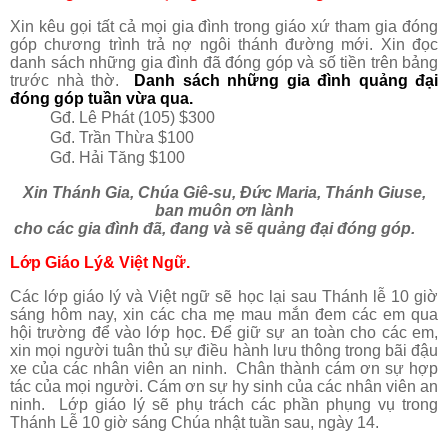
Xin kêu gọi
tất cả mọi gia đình trong giáo xứ tham gia đóng
góp chương trình trả nợ ngôi thánh đường mới. Xin đọc
danh sách những gia đình đã đóng góp và số tiền trên bảng
trước nhà thờ.
Danh sách
những gia đình quảng đại
đóng góp tuần vừa qua.
Gđ. Lê Phát (105) $300
Gđ. Trần Thừa $100
Gđ. Hải Tăng $100
Xin Thánh Gia, Chúa Giê-su, Đức Maria, Thánh Giuse,
ban muôn ơn lành
cho các gia đình đã, đang và sẽ quảng đại đóng góp.
Lớp Giáo Lý& Việt Ngữ.
Các lớp giáo lý và Việt ngữ sẽ học lại sau Thánh lễ 10 giờ
sáng hôm nay, xin các cha mẹ mau mắn đem các em qua
hội trường để vào lớp học. Để giữ sự an toàn cho các em,
xin mọi người tuân thủ sự điều hành lưu thông trong bãi đậu
xe của các nhân viên an ninh. Chân thành cám ơn sự hợp
tác của mọi người. Cám ơn sự hy sinh của các nhân viên an
ninh. Lớp giáo lý sẽ phụ trách các phần phụng vụ trong
Thánh Lễ 10 giờ sáng Chúa nhật tuần sau, ngày 14.