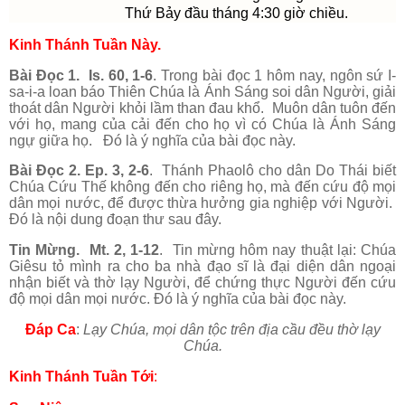
Thứ Bảy đầu tháng 4:30 giờ chiều.
Kinh Thánh Tuần Này.
Bài Đọc 1. Is. 60, 1-6
. Trong bài đọc 1 hôm nay, ngôn sứ I-
sa-i-a loan báo Thiên Chúa là Ánh Sáng soi dân Người, giải
thoát dân Người khỏi lầm than đau khổ. Muôn dân tuôn đến
với họ, mang của cải đến cho họ vì có Chúa là Ánh Sáng
ngự giữa họ. Đó là ý nghĩa của bài đọc này.
Bài Đọc 2. Ep. 3, 2-6
. Thánh Phaolô cho dân Do Thái biết
Chúa Cứu Thế không đến cho riêng họ, mà đến cứu độ mọi
dân mọi nước, để được thừa hưởng gia nghiệp với Người.
Đó là nội dung đoạn thư sau đây.
Tin Mừng. Mt. 2, 1-12
. Tin mừng hôm nay thuật lại: Chúa
Giêsu tỏ mình ra cho ba nhà đạo sĩ là đại diện dân ngoại
nhận biết và thờ lạy Người, để chứng thực Người đến cứu
độ mọi dân mọi nước. Đó là ý nghĩa của bài đọc này.
Đáp Ca
:
Lạy Chúa, mọi dân tộc trên địa cầu đều thờ lạy
Chúa.
Kinh Thánh Tuần Tới
: