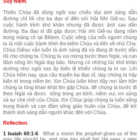
Suy Niệm
.
Thiên Chúa đã dùng ngôi sao chiếu tỏa ánh sáng dẫn
đường chỉ lối cho ba đạo sĩ đến với Hài Nhi Giê-su. Sau
cuộc hành trình khó khăn nhưng đã được ánh sao dẫn
đường, Ba đạo sĩ đã gặp được Hài nhi Giê-su đang nằm
trong máng cỏ tại Bêlem. Cuộc sống của mỗi người chúng
ta là một cuộc hành trình tìm kiếm Chúa và tiến về nhà Cha.
Chúa Giêsu vẫn luôn là ánh sáng đã và đang đi trước dẫn
lối cho chúng ta. Chúng ta vui mừng bước theo Ngài, và can
đảm sống lời Ngài dạy bảo. Nhưng có những lúc khó khăn
dường như ngôi sao ấy biến đi khiến chúng ta lo sợ. Lời
Chúa hôm nay, qua câu truyện ba đạo sĩ, dạy chúng ta hãy
kiên trì trong niềm tin. Xin Chúa luôn khơi dậy nơi tâm hồn
chúng ta lòng khao khát tìm gặp Chúa, để chúng ta bước đi
theo Ngài và được sống trong an bình, niềm vui, ơn sủng
và sự che chở của Chúa. Xin Chúa giúp chúng ta luôn sống
trung thành và can đảm sống giáo huấn của Chúa, để trở
thành ánh sáng dẫn người khác đến với Chúa.
Reflection
.
1 Isaiah 60:1-6
. What a vision the prophet gives us of the
way life should be, and one day shall be! He sees a new