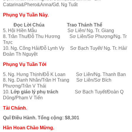
Catarina&Phero&Anna/Gđ. Ng Tuất
Phụng Vụ Tuần Này.
Đọc Lời Chúa
Trao Thánh Thể
5. Hội Hiền Mẫu Sơ Liên/ Ng. Tr. Giang
8. Trần Thu/Đỗ Thu Hương Sơ Liên/Sơ Phượng/Ng. Tr
Trực
10. Ng. Công Hải/Đỗ Lynh Vy Sơ Bạch Tuyết/ Ng. Tr. Hải/
Đoàn Th Nguyệt
Phụng Vụ Tuần Tới
5. Ng. Hưng Thịnh/Đỗ K Loan Sơ Liên/Ng. Thanh Ban
8. Ng. Danh Nhân/Trần H Trang Sơ Liên/Sơ Bích
Phượng/Trần V Thái
10.
Lớp giáo lý phụ trách
Sơ Bạch Tuyết/Đoàn Q
Dũng/Phạm V Tiến
Tài Chánh
.
Quĩ Điều Hành
.
Tổng cộng: $8,301
Hân Hoan Chào Mừng.