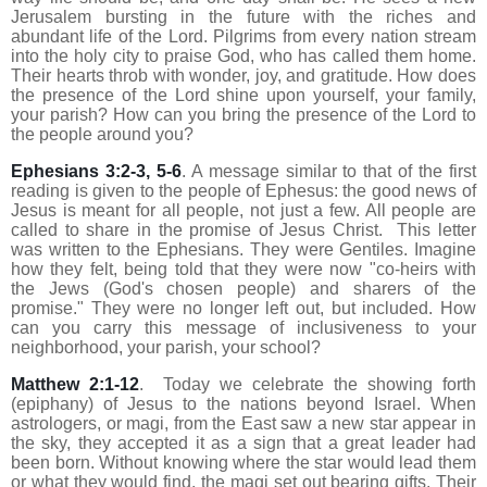
Jerusalem bursting in the future with the riches and
abundant life of the Lord. Pilgrims from every nation stream
into the holy city to praise God, who has called them home.
Their hearts throb with wonder, joy, and gratitude. How does
the presence of the Lord shine upon yourself, your family,
your parish? How can you bring the presence of the Lord to
the people around you?
Ephesians 3:2-3, 5-6
. A message similar to that of the first
reading is given to the people of Ephesus: the good news of
Jesus is meant for all people, not just a few. All people are
called to share in the promise of Jesus Christ. This letter
was written to the Ephesians. They were Gentiles. Imagine
how they felt, being told that they were now "co-heirs with
the Jews (God's chosen people) and sharers of the
promise." They were no longer left out, but included. How
can you carry this message of inclusiveness to your
neighborhood, your parish, your school?
Matthew 2:1-12
. Today we celebrate the showing forth
(epiphany) of Jesus to the nations beyond Israel. When
astrologers, or magi, from the East saw a new star appear in
the sky, they accepted it as a sign that a great leader had
been born. Without knowing where the star would lead them
or what they would find, the magi set out bearing gifts. Their