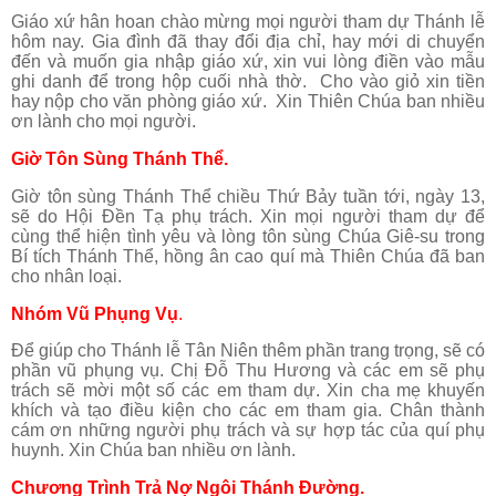
Giáo xứ hân hoan chào mừng mọi người tham dự Thánh lễ
hôm nay. Gia đình đã thay đổi địa chỉ, hay mới di chuyển
đến và muốn gia nhập giáo xứ, xin vui lòng điền vào mẫu
ghi danh để trong hộp cuối nhà thờ. Cho vào giỏ xin tiền
hay nộp cho văn phòng giáo xứ. Xin Thiên Chúa ban nhiều
ơn lành cho mọi người.
Giờ Tôn Sùng Thánh Thể.
Giờ tôn sùng Thánh Thể chiều Thứ Bảy tuần tới, ngày 13,
sẽ do Hội Đền Tạ phụ trách. Xin mọi người tham dự để
cùng thể hiện tình yêu và lòng tôn sùng Chúa Giê-su trong
Bí tích Thánh Thể, hồng ân cao quí mà Thiên Chúa đã ban
cho nhân loại.
Nhóm Vũ Phụng Vụ
.
Để giúp cho Thánh lễ Tân Niên thêm phần trang trọng, sẽ có
phần vũ phụng vụ. Chị Đỗ Thu Hương và các em sẽ phụ
trách sẽ mời một số các em tham dự. Xin cha mẹ khuyến
khích và tạo điều kiện cho các em tham gia. Chân thành
cám ơn những người phụ trách và sự hợp tác của quí phụ
huynh. Xin Chúa ban nhiều ơn lành.
Chương Trình Trả Nợ Ngôi Thánh Đường.