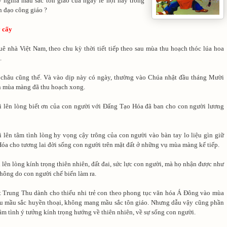
 nghĩa mầu sắc tôn giáo của ngày lễ hội này trong
n đạo công giáo ?
 cấy
uê nhà Việt Nam, theo chu kỳ thời tiết tiếp theo sau mùa thu hoạch thóc lúa hoa
.
châu cũng thế. Và vào dịp này có ngày, thường vào Chúa nhật đầu tháng Mười
n mùa màng đã thu hoạch xong.
i lên lòng biết ơn của con người với Đấng Tạo Hóa đã ban cho con người lương
i lên tâm tình lòng hy vọng cậy trông của con người vào bàn tay lo liệu gìn giữ
óa cho tương lai đời sống con người trên mặt đất ở những vụ mùa màng kế tiếp.
 lên lòng kính trọng thiên nhiên, đất đai, sức lực con người, mà họ nhận được như
hông do con người chế biến làm ra.
t Trung Thu dành cho thiếu nhi trẻ con theo phong tục văn hóa Á Đông vào mùa
 mầu sắc huyền thoại, không mang mầu sắc tôn giáo. Nhưng dẫu vậy cũng phần
m tình ý tưởng kính trọng hướng về thiên nhiên, về sự sống con người.