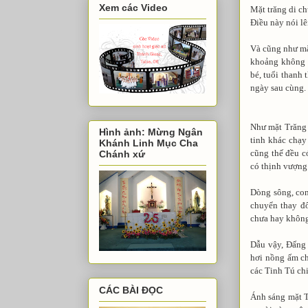
Xem các Video
Mặt trăng di ch
Điều này nói lê
Và cũng như mặt
khoảng không g
bé, tuổi thanh 
ngày sau cùng.
Như mặt Trăng 
Hình ảnh: Mừng Ngân
tinh khác chạy
Khánh Linh Mục Cha
cũng thế đều có
Chánh xứ
có thịnh vượng 
Dòng sông, con
chuyển thay đổ
chưa hay không
Dẫu vậy, Đấng 
hơi nồng ấm ch
các Tinh Tú chi
CÁC BÀI ĐỌC
Ánh sáng mặt T