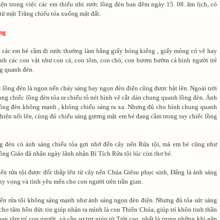
iện trong việc các em thiếu nhi rước lồng đèn ban đêm ngày 15. 08. âm lịch, có
từ mặt Trăng chiếu tỏa xuống mặt đất.
ồng
 các em bé cầm đi rước thường làm bằng giấy bóng kiếng , giấy mỏng có vẽ hay
ình các con vật như con cá, con tôm, con chó, con bươm bướm cả hình người trẻ
g quanh đèn.
 lồng đèn là ngọn nến cháy sáng hay ngọn đèn điện cũng được bật lên. Ngoài trời
rong chiếc lồng đèn tỏa ra chiếu rỏ nét hình vẽ cắt dán chung quanh lồng đèn. Ánh
 lồng đèn không mạnh , không chiếu sáng ra xa. Nhưng đủ cho hình chung quanh
 hiện nổi lên, cùng đủ chiếu sáng gương mặt em bé đang cầm trong tay chiếc lồng
g đèn có ánh sáng chiếu tỏa gợi nhớ đến cây nến Rửa tội, mà em bé cũng như
ng Giáo đã nhận ngày lãnh nhận Bí Tích Rửa tội lúc còn thơ bé.
ến rửa tội được đốt thắp lên từ cây nến Chúa Giêsu phục sinh, Đấng là ánh sáng
hy vọng và tình yêu mến cho con người trên trần gian.
ến rửa tội không sáng mạnh như ánh sáng ngọn đèn điện. Nhưng đủ tỏa sức sáng
ho tâm hồn đức tin giúp nhận ra mình là con Thiên Chúa, giúp trí khôn tinh thần
hạn tâm trí con người, và cần sự trợ giúp từ Trời cao, nhất là trong những khi gặp