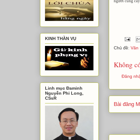
người cùng cây 
KINH THẦN VỤ
Chủ đề:
Văn 
Không có
Đăng nhậ
Linh mục Đaminh
Nguyễn Phi Long,
CSsR
Bài đăng M