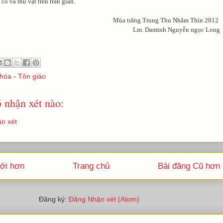
cỏ và thú vật trên trần gian.
Mùa trăng Trung Thu Nhâm Thìn 2012
Lm. Daminh Nguyễn ngọc Long
hóa - Tôn giáo
 nhận xét nào:
n xét
ới hơn
Trang chủ
Bài đăng Cũ hơn
Đăng ký:
Đăng Nhận xét (Atom)