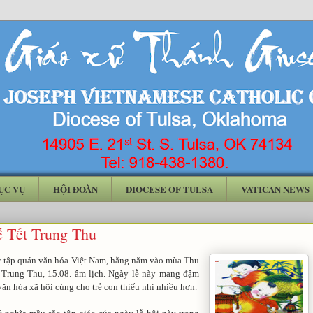
ỤC VỤ
HỘI ĐOÀN
DIOCESE OF TULSA
VATICAN NEWS
ễ Tết Trung Thu
 tập quán văn hóa Việt Nam, hằng năm vào mùa Thu
 Trung Thu, 15.08. âm lịch. Ngày lễ này mang đậm
văn hóa xã hội cùng cho trẻ con thiếu nhi nhiều hơn.