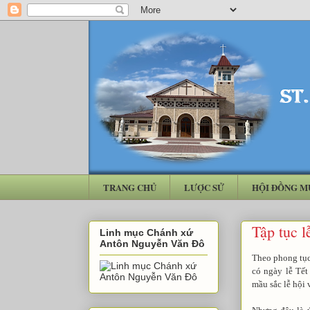
TRANG CHỦ
LƯỢC SỬ
HỘI ĐỒNG M
Tập tục l
Linh mục Chánh xứ
Antôn Nguyễn Văn Đô
Theo phong tục
có ngày lễ Tết
mầu sắc lễ hội 