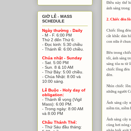
Điều này thể h
ánh sáng trong 
GIỜ LỄ - MASS
2. Chiếc đèn l
SCHEDULE
Chiếc lồng đèn
Ngày thường - Daily
- M - F. 6:00 PM
cắt khắc dán h
Thứ 2 đến Thứ 6:
con nữa ở chun
- Đọc kinh: 5:30 chiều
- Thánh lễ: 6:00 chiều.
Bên trong chiếc
Chúa nhật - Sunday
tối, ánh sáng t
- Sat. 5:00 PM
sáng tỏa ra từ
- Sun. 8 & 10 AM
chiếc lồng đèn
- Thứ Bảy: 5:00 chiều.
đèn.
- Chúa Nhật: 8:00 và
10:00 sáng.
Nhìn chiếc lồn
Lễ Buộc - Holy day of
những người Cô
obligation:
- Thánh lễ vọng (Vigil
Ánh sáng cây n
Mass): 6:00 PM.
niềm tin, niềm 
- Trong ngày: 8:00 AM
và 8:00 PM
Ánh sáng cây n
Chầu Thánh Thể:
cùng hơi nóng c
- Thứ Sáu đầu tháng:
nhận biết giới 