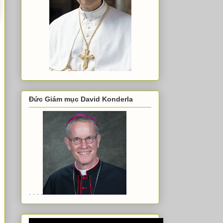
Đức Giám mục David Konderla
. . . .