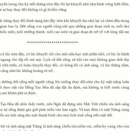
uyển trong chu kỳ mỗi tháng tròn đầy rồi lại khuyết nhỏ như hình vòng lưỡi liềm.
n sự hay thay đổi không có gì là bền vững.
 trăng thay đổi hình dạng khi đầy tròn khi khuyết thu nhỏ lại và chìm dần trong
ian bao la. Đời sống con người cũng trải qua những giai đoạn sinh ra, tuổi thơ
thiếu niên, tuổi trưởng thành, tuổi cao niên và giai đoạn đi trở về với lòng đất mẹ
*************************
có lúc tròn đầy, có lúc khuyết chỉ còn một nửa hay một phần nhỏ, có lúc bị hành
 ngang che lấp tối mù mịt. Lịch sử đời sống xã hội vào mọi không gian thời đại
 tiến triển, có luân chuyển thay đổi, có bóng tối có ánh sáng, có lúc thăng trầm,
cũng như lúc khủng hoảng trì trệ...
 đường đời sống mỗi người cũng lên xuống thay đổi như chu kỳ mặt trăng luân
i theo trật của Đấng Tạo Hóa đã sắp đặt ấn định, mà không ai biết trước cùng
 sao khám phá ra được.
Tạo Hóa đã nhìn thấy trước, nên Ngài đã đựng nên Mặt Trời chiếu tỏa ánh sáng
o sự sống được gìn giữ phát triển vào ban ngày. Và ban đêm có mặt Trăng cùng
ếu soi ánh sáng dịu mát thanh bình cho mọi loài sinh sống trên mặt đất.
rời và ánh sáng mặt Trăng là ánh sáng chiếu tỏa niềm vui, niềm hy vọng cho con