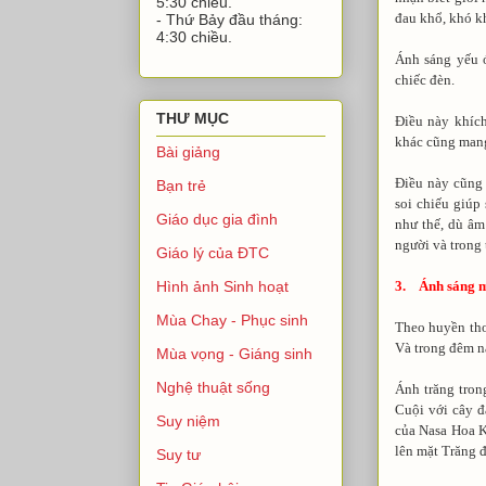
5:30 chiều.
đau khổ, khó kh
- Thứ Bảy đầu tháng:
4:30 chiều.
Ánh sáng yếu ớ
chiếc đèn.
THƯ MỤC
Điều này khích
khác cũng mang 
Bài giảng
Điều này cũng 
Bạn trẻ
soi chiếu giúp
Giáo dục gia đình
như thế, dù âm
người và trong 
Giáo lý của ĐTC
3. Ánh sáng 
Hình ảnh Sinh hoạt
Mùa Chay - Phục sinh
Theo huyền tho
Và trong đêm n
Mùa vọng - Giáng sinh
Nghệ thuật sống
Ánh trăng tro
Cuội với cây đ
Suy niệm
của Nasa Hoa K
lên mặt Trăng đ
Suy tư