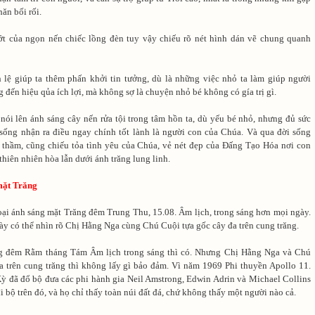
ăn bối rối.
t của ngọn nến chiếc lồng đèn tuy vậy chiếu rõ nét hình dán vẽ chung quanh
 lệ giúp ta thêm phấn khởi tin tưởng, dù là những việc nhỏ ta làm giúp người
đến hiệu qủa ích lợi, mà không sợ là chuyện nhỏ bé không có gía trị gì.
nói lên ánh sáng cây nến rửa tội trong tâm hồn ta, dù yếu bé nhỏ, nhưng đủ sức
 sống nhận ra điều ngay chính tốt lành là người con của Chúa. Và qua đời sống
 thầm, cũng chiếu tỏa tình yêu của Chúa, vẻ nét đẹp của Đấng Tạo Hóa nơi con
thiên nhiên hòa lẫn dưới ánh trăng lung linh.
mặt Trăng
ại ánh sáng mặt Trăng đêm Trung Thu, 15.08. Âm lịch, trong sáng hơn mọi ngày.
ày có thể nhìn rõ Chị Hằng Nga cùng Chú Cuội tựa gốc cây đa trên cung trăng.
ng đêm Rằm tháng Tám Âm lịch trong sáng thì có. Nhưng Chị Hằng Nga và Chú
a trên cung trăng thì không lấy gì bảo đảm. Vì năm 1969 Phi thuyền Apollo 11.
ỳ đã đổ bộ đưa các phi hành gia Neil Amstrong, Edwin Adrin và Michael Collins
i bộ trên đó, và họ chỉ thấy toàn núi đất đá, chứ không thấy một người nào cả.