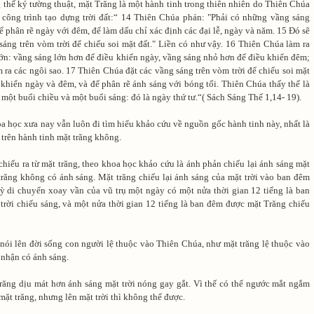
 thế ký tường thuật, mặt Trăng là một hành tinh trong thiên nhiên do Thiên Chúa
 công trình tạo dựng trời đất:“ 14 Thiên Chúa phán: "Phải có những vầng sáng
để phân rẽ ngày với đêm, để làm dấu chỉ xác định các đại lễ, ngày và năm. 15 Ðó sẽ
sáng trên vòm trời để chiếu soi mặt đất." Liền có như vậy. 16 Thiên Chúa làm ra
lớn: vầng sáng lớn hơn để điều khiển ngày, vầng sáng nhỏ hơn để điều khiển đêm;
ra các ngôi sao. 17 Thiên Chúa đặt các vầng sáng trên vòm trời để chiếu soi mặt
 khiển ngày và đêm, và để phân rẽ ánh sáng với bóng tối. Thiên Chúa thấy thế là
 một buổi chiều và một buổi sáng: đó là ngày thứ tư.“( Sách Sáng Thế 1,14- 19).
a học xưa nay vẫn luôn đi tìm hiểu khảo cứu về nguồn gốc hành tinh này, nhất là
trên hành tinh mặt trăng không.
hiếu ra từ mặt trăng, theo khoa học khảo cứu là ánh phản chiếu lại ánh sáng mặt
 trăng không có ánh sáng. Mặt trăng chiếu lại ánh sáng của mặt trời vào ban đêm
ỳ di chuyển xoay vần của vũ trụ một ngày có một nửa thời gian 12 tiếng là ban
trời chiếu sáng, và một nửa thời gian 12 tiếng là ban đêm được mặt Trăng chiếu
nói lên đời sống con người lệ thuộc vào Thiên Chúa, như mặt trăng lệ thuộc vào
p nhận có ánh sáng.
răng dịu mát hơn ánh sáng mặt trời nóng gay gắt. Vì thế có thể ngước mắt ngắm
mặt trăng, nhưng lên mặt trời thì không thể được.