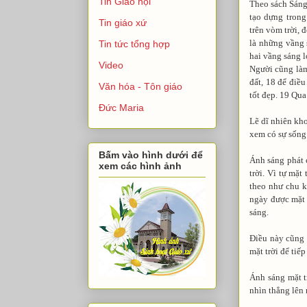
Tin Giáo hội
Theo sách Sáng
tạo dựng trong
Tin giáo xứ
trên vòm trời, 
là những vầng 
Tin tức tổng hợp
hai vầng sáng 
Video
Người cũng làm 
đất, 18 để điều
Văn hóa - Tôn giáo
tốt đẹp. 19 Qua
Đức Maria
Lẽ dĩ nhiên kho
xem có sự sống 
Bấm vào hình dưới để
Ánh sáng phát c
xem các hình ảnh
trời. Vì tự mặt
theo như chu k
ngày được mặt 
sáng.
Điều này cũng 
mặt trời để tiế
Ánh sáng mặt t
nhìn thẳng lên 