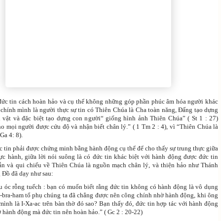
đức tin cách hoàn hảo và cụ thể không những góp phần phúc âm hóa người khác
 chính mình là người thực sự tin có Thiên Chúa là Cha toàn năng, Đấng tạo dựng
 vật và đặc biệt tạo dựng con người“ giống hình ảnh Thiên Chúa” ( St 1 : 27)
 mọi người được cứu độ và nhận biết chân lý.” ( 1 Tm 2 : 4), vì “Thiên Chúa là
Ga 4: 8).
c tin phải được chứng minh bằng hành động cụ thể để cho thấy sự trung thực giữa
hực hành, giữa lời nói suông là có đức tin khác biệt với hành động được đức tin
dẫn và qui chiếu về Thiên Chúa là nguồn mạch chân lý, và thiện hảo như Thánh
 Đồ đã dạy như sau:
u óc rỗng tuếch : bạn có muốn biết rằng đức tin không có hành động là vô dụng
bra-ham tổ phụ chúng ta đã chẳng được nên công chính nhờ hành động, khi ông
mình là I-Xa-ac trên bàn thờ đó sao? Bạn thấy đó, đức tin hợp tác với hành động
 hành động mà đức tin nên hoàn hảo.” ( Gc 2 : 20-22)