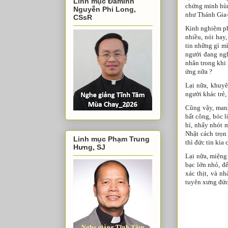
Linh mục Đaminh
chứng minh hùng
Nguyễn Phi Long,
như Thánh Gia-c
CSsR
Kinh nghiệm phổ
nhiều, nói hay
tin những gì mì
người đang ngh
nhân trong khi 
ứng nữa ?
Lại nữa, khuyê
người khác trẻ,
Cũng vậy, mang
bất công, bóc l
hí, nhẩy nhót 
Nhật cách trọn
Linh mục Phạm Trung
thì đức tin kia
Hưng, SJ
Lại nữa, miệng
bạc lớn nhỏ, đ
xác thịt, và n
tuyên xưng đức 