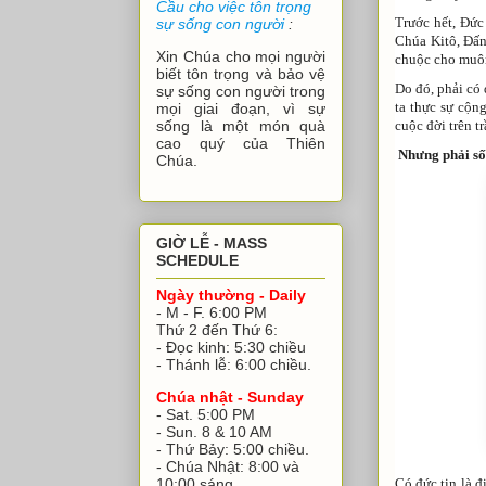
Cầu cho việc tôn trọng
Trước hết, Đức
sự sống con người
:
Chúa Kitô, Đấn
Xin Chúa cho mọi người
chuộc cho muôn
biết tôn trọng và bảo vệ
Do đó, phải có
sự sống con người trong
ta thực sự cộn
mọi giai đoạn, vì sự
cuộc đời trên tr
sống là một món quà
cao quý của Thiên
Nh
ư
ng ph
ả
i s
ố
Chúa.
GIỜ LỄ - MASS
SCHEDULE
Ngày thường - Daily
- M - F. 6:00 PM
Thứ 2 đến Thứ 6:
- Đọc kinh: 5:30 chiều
- Thánh lễ: 6:00 chiều.
Chúa nhật - Sunday
- Sat. 5:00 PM
- Sun. 8 & 10 AM
- Thứ Bảy: 5:00 chiều.
- Chúa Nhật: 8:00 và
Có đức tin là đ
10:00 sáng.