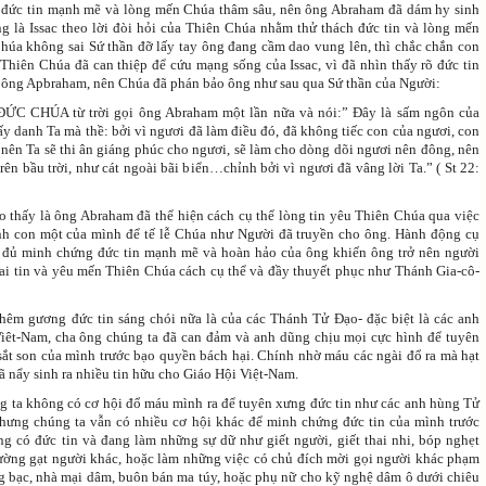
ó đức tin mạnh mẽ và lòng mến Chúa thâm sâu, nên ông Abraham đã dám hy sinh
g là Issac theo lời đòi hỏi của Thiên Chúa nhằm thử thách đức tin và lòng mến
húa không sai Sứ thần đỡ lấy tay ông đang cầm dao vung lên, thì chắc chắn con
 Thiên Chúa đã can thiệp để cứu mạng sống của Issac, vì đã nhìn thấy rõ đức tin
 ông Apbraham, nên Chúa đã phán bảo ông như sau qua Sứ thần của Người:
ĐỨC CHÚA từ trời gọi ông Abraham một lần nữa và nói:” Đây là sấm ngôn của
y danh Ta mà thề: bởi vì ngươi đã làm điều đó, đã không tiếc con của ngươi, con
 nên Ta sẽ thi ân giáng phúc cho ngươi, sẽ làm cho dòng dõi ngươi nên đông, nên
rên bầu trời, như cát ngoài bãi biển…chỉnh bởi vì ngươi đã vâng lời Ta.” ( St 22:
ho thấy là ông Abraham đã thể hiện cách cụ thể lòng tin yêu Thiên Chúa qua việc
h con một của mình để tế lễ Chúa như Người đã truyền cho ông. Hành động cụ
 đủ minh chứng đức tin mạnh mẽ và hoàn hảo của ông khiến ông trở nên người
ai tin và yêu mến Thiên Chúa cách cụ thể và đầy thuyết phục như Thánh Gia-cô-
hêm gương đức tin sáng chói nữa là của các Thánh Tử Đạo- đặc biệt là các anh
êt-Nam, cha ông chúng ta đã can đảm và anh dũng chịu mọi cực hình để tuyên
sắt son của mình trước bạo quyền bách hại. Chính nhờ máu các ngài đổ ra mà hạt
ã nẩy sinh ra nhiều tin hữu cho Giáo Hội Việt-Nam.
g ta không có cơ hội đổ máu mình ra để tuyên xưng đức tin như các anh hùng Tử
hưng chúng ta vẫn có nhiều cơ hội khác để minh chứng đức tin của mình trước
g có đức tin và đang làm những sự dữ như giết người, giết thai nhi, bóp nghẹt
ường gạt người khác, hoặc làm những việc có chủ đích mời gọi người khác phạm
g bạc, nhà mại dâm, buôn bán ma túy, hoặc phụ nữ cho kỹ nghệ dâm ô dưới chiêu