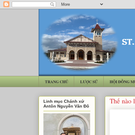
TRANG CHỦ
LƯỢC SỬ
HỘI ĐỒNG M
Thế nào l
Linh mục Chánh xứ
Antôn Nguyễn Văn Đô