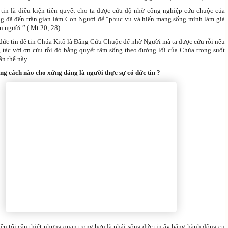
 tin là điều kiện tiên quyết cho ta được cứu độ nhờ công nghiệp cứu chuộc của
g đã đến trần gian làm Con Người để “phục vụ và hiến mạng sống mình làm giá
 người.” ( Mt 20; 28).
 đức tin để tin Chúa Kitô là Đấng Cứu Chuộc để nhờ Người mà ta được cứu rỗi nếu
g tác với ơn cứu rỗi đó bằng quyết tâm sống theo đường lối của Chúa trong suốt
ần thế này.
ng
cách nào cho x
ứ
ng đáng là ng
ườ
i th
ự
c s
ự
có đ
ứ
c tin ?
iều tối cần thiết nhưng quan trọng hơn là phải sống đức tin ấy bằng hành động cụ