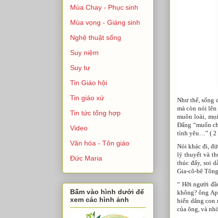
Mùa Chay - Phục sinh
Mùa vọng - Giáng sinh
Nghệ thuật sống
Suy niệm
Suy tư
Tin Giáo hội
Tin giáo xứ
Như thế, sống 
mà còn nói lên
Tin tức tổng hợp
muôn loài, mọi
Đấng “muốn cho
Video
tình yêu…” ( 2 
Văn hóa - Tôn giáo
Nói khác đi, đứ
lý thuyết và t
Đức Maria
thúc đẩy, soi 
Gia-cô-bê Tông
“ Hỡi người đầ
Bấm vào hình dưới để
không? ông Ap-
xem các hình ảnh
hiến dâng con 
của ông, và nhờ