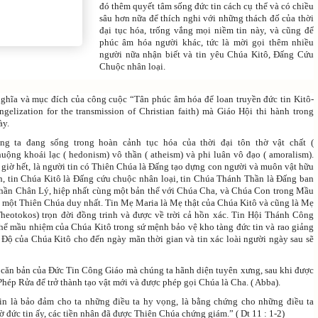
đó thêm quyết tâm sống đức tin cách cụ thể và có chiều
sâu hơn nữa để thích nghi với những thách đố của thời
đại tục hóa, trống vắng mọi niềm tin này, và cũng để
phúc âm hóa người khác, tức là mời gọi thêm nhiều
người nữa nhận biết và tin yêu Chúa Kitô, Đấng Cứu
Chuộc nhân loại.
 nghĩa và mục đích của công cuộc “Tân phúc âm hóa để loan truyền đức tin Kitô-
elization for the transmission of Christian faith) mà Giáo Hội thi hành trong
ày.
ng ta đang sống trong hoàn cảnh tục hóa của thời đại tôn thờ vật chất (
huộng khoái lạc ( hedonism) vô thần ( atheism) và phi luân vô đạo ( amoralism).
 giờ hết, là người tin có Thiên Chúa là Đấng tạo dựng con người và muôn vật hữu
h, tin Chúa Kitô là Đấng cứu chuộc nhân loại, tin Chúa Thánh Thần là Đấng ban
Thần Chân Lý, hiệp nhất cùng một bản thể với Chúa Cha, và Chúa Con trong Mầu
một Thiên Chúa duy nhất. Tin Mẹ Maria là Mẹ thật của Chúa Kitô và cũng là Mẹ
heotokos) trọn đời đồng trinh và được về trời cả hồn xác. Tin Hội Thánh Công
hể mầu nhiệm của Chúa Kitô trong sứ mệnh bảo vệ kho tàng đức tin và rao giảng
ộ của Chúa Kitô cho đến ngày mãn thời gian và tin xác loài người ngày sau sẽ
 căn bản của Đức Tin Công Giáo mà chúng ta hãnh diện tuyên xưng, sau khi được
hép Rửa để trở thành tạo vật mới và được phép gọi Chúa là Cha. ( Abba).
in là bảo đảm cho ta những điều ta hy vọng, là bằng chứng cho những điều ta
 đức tin ấy, các tiền nhân đã được Thiên Chúa chứng giám.” ( Dt 11 : 1-2)