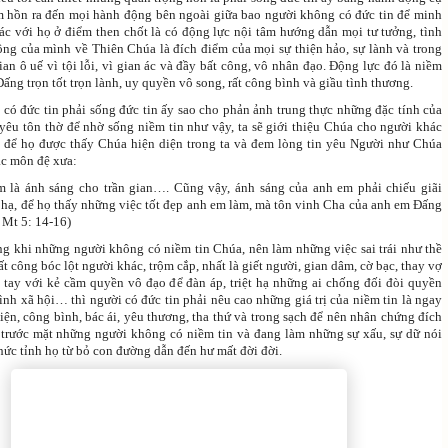
âm hồn ra đến mọi hành động bên ngoài giữa bao người không có đức tin để minh
c với họ ở điểm then chốt là có động lực nội tâm hướng dẫn mọi tư tưởng, tình
ng của mình về Thiên Chúa là đích điểm của mọi sự thiện hảo, sự lành và trong
ian ô uế vì tội lỗi, vì gian ác và đầy bất công, vô nhân đạo. Động lực đó là niềm
Đấng trọn tốt trọn lành, uy quyền vô song, rất công bình và giầu tình thương.
 có đức tin phải sống đức tin ấy sao cho phản ảnh trung thực những đặc tính của
yêu tôn thờ để nhờ sống niềm tin như vậy, ta sẽ giới thiệu Chúa cho người khác
 để họ được thấy Chúa hiện diện trong ta và đem lòng tin yêu Người như Chúa
ác môn đệ xưa:
 là ánh sáng cho trần gian…. Cũng vậy, ánh sáng của anh em phải chiếu giãi
n hạ, để họ thấy những việc tốt đẹp anh em làm, mà tôn vinh Cha của anh em Đấng
( Mt 5: 14-16)
ong khi những người không có niềm tin Chúa, nên làm những việc sai trái như thề
bất công bóc lột người khác, trộm cắp, nhất là giết người, gian dâm, cờ bạc, thay vợ
p tay với kẻ cầm quyền vô đạo để đàn áp, triệt hạ những ai chống đối đòi quyền
nh xã hội… thì người có đức tin phải nêu cao những giá trị của niềm tin là ngay
iện, công bình, bác ái, yêu thương, tha thứ và trong sạch để nên nhân chứng đích
trước mặt những người không có niềm tin và đang làm những sự xấu, sự dữ nói
hức tỉnh họ từ bỏ con đường dẫn đến hư mất đời đời.