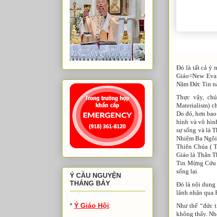
Đó là tất cả ý
Giáo=New Evang
Năm Đức Tin n
Thực vậy, chú
Materialism) c
Do đó, hơn bao
hình và vô hìn
sự sống và là 
Nhiệm Ba Ngôi 
Thiên Chúa ( T
Giáo là Thân T
Tin Mừng Cứu Đ
sống lại.
Ý CẦU NGUYỆN
THÁNG BẢY
Đó là nội dung
lãnh nhận qua P
*
Ý Giáo Hội
:
Như thế “đức t
không thấy. Nhờ