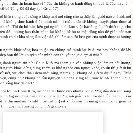
 hồn đức tin hoàn hảo vì “ đức tin không có hành động thì quả là đức tin chết.”
ô-bê Tông Đổ đã dạy. (cf. Gc 2: 17)
 biến trong cuộc sống ở khắp mọi nơi cũng cho ta thấy là người nào chỉ nói, nói
, mà không thực hành điều mình nói thì chắc chắn sẽ không thuyết phục được ai
nh nói. Thí dụ hô hào, kêu gọi người khác làm việc bác ái, giúp đỡ thiết thực cho
èo đói, nhưng bản thân mình lại không hề bỏ ra một đồng nào để giúp các nạn
mình có dư khả năng làm việc đó, thì làm sao lời kêu gọi của mình được ai hưởng
n người khác sống hòa thuận vợ chồng mà mình lại ly dị vợ hay chồng để lấy
 đẹp hơn thì lời khuyên của mình còn thuyết phục được ai nữa ?
 danh người tín hữu Chúa Kitô mà tham gia vào những việc làm ăn bất lương,
ột người khác, dửng dưng trước sự khó nghèo của người khác, có dư thì giờ đi hu
mất nết, vui chơi thâu đêm suốt sáng, nhưng lại không có giờ đi dự lễ ngày Chúa
 vẹn, cũng như không hề cầu nguyện và năng xưng tội, rước Mình Thánh Chúa,
 còn sống hay đã chết?
 nói tôi tin Chúa Kitô, mà chân lại bước vào những con đường dẫn đến các sòng
ến những nơi mua bán dâm ô, hoặc những nơi giải trí tội lỗi để thỏa mãn thú vui
hất là thú ấu-dâm ( child prostitution) rất khốn nạn thì mang danh Công giáo và
tin ngoài môi miệng có ích lợi gì cho ai?