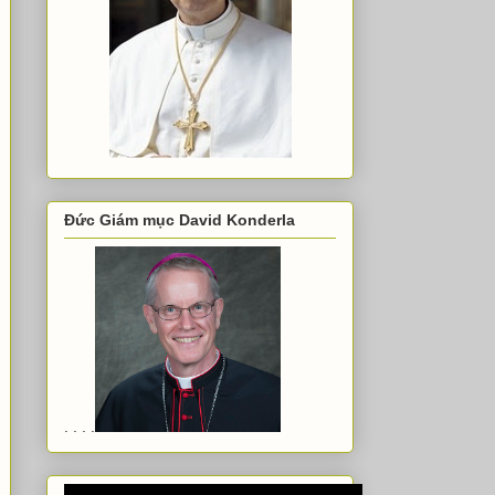
Đức Giám mục David Konderla
. . . .