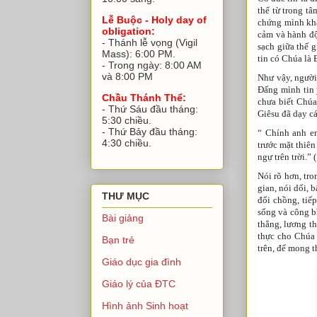
thể từ trong t
Lễ Buộc - Holy day of
chứng mình khá
obligation:
cảm và hành độ
- Thánh lễ vọng (Vigil
sạch giữa thế g
Mass): 6:00 PM.
tin có Chúa là 
- Trong ngày: 8:00 AM
và 8:00 PM
Như vậy, người
Đấng mình tin 
Chầu Thánh Thể:
chưa biết Chúa
- Thứ Sáu đầu tháng:
Giêsu đã dạy c
5:30 chiều.
- Thứ Bảy đầu tháng:
“ Chính anh em
4:30 chiều.
trước mặt thiê
ngự trên trời.” 
Nói rõ hơn, tr
gian, nói dối, 
THƯ MỤC
đổi chồng, tiế
sống và công bì
Bài giảng
thẳng, lương th
thực cho Chúa 
Bạn trẻ
trên, để mong t
Giáo dục gia đình
Giáo lý của ĐTC
Hình ảnh Sinh hoạt