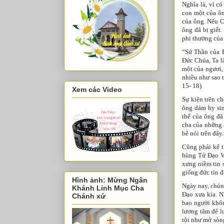
Nghĩa là, vì c
con một của ôn
của ông. Nếu C
ông đã bị giết.
phi thường của
“Sứ Thần của 
Đức Chúa, Ta lấ
một của ngươi,
nhiều như sao t
15- 18)
Xem các Video
Sự kiện trên c
ông dám hy sin
thể của ông đã
cha của những 
bê nói trên đây.
Cũng phải kể t
hùng Tử Đạo Vi
xưng niềm tin 
giống đức tin đ
Hình ảnh: Mừng Ngân
Ngày nay, chún
Khánh Linh Mục Cha
Đạo xưa kia. N
Chánh xứ
bao người khôn
lương tâm để l
tội như mở sòn