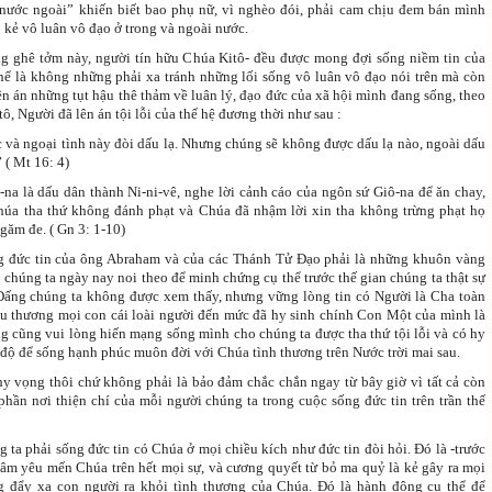
nước ngoài” khiến biết bao phụ nữ, vì nghèo đói, phải cam chịu đem bán mình
 kẻ vô luân vô đạo ở trong và ngoài nước.
ng ghê tởm này, người tín hữu Chúa Kitô- đều được mong đợi sống niềm tin của
hể là không những phải xa tránh những lối sống vô luân vô đạo nói trên mà còn
n án những tụt hậu thê thảm về luân lý, đạo đức của xã hội mình đang sống, theo
, Người đã lên án tội lỗi của thế hệ đương thời như sau :
c và ngoại tình này đòi dấu lạ. Nhưng chúng sẽ không được dấu lạ nào, ngoài dấu
 ( Mt 16: 4)
-na là dấu dân thành Ni-ni-vê, nghe lời cảnh cáo của ngôn sứ Giô-na để ăn chay,
húa tha thứ không đánh phạt và Chúa đã nhậm lời xin tha không trừng phạt họ
găm đe. ( Gn 3: 1-10)
g đức tin của ông Abraham và của các Thánh Tử Đạo phải là những khuôn vàng
chúng ta ngày nay noi theo để minh chứng cụ thể trước thế gian chúng ta thật sự
Đấng chúng ta không được xem thấy, nhưng vững lòng tin có Người là Cha toàn
u thương mọi con cái loài người đến mức đã hy sinh chính Con Một của mình là
g cũng vui lòng hiến mạng sống mình cho chúng ta được tha thứ tội lỗi và có hy
độ để sống hạnh phúc muôn đời với Chúa tình thương trên Nước trời mai sau.
 hy vọng thôi chứ không phải là bảo đảm chắc chắn ngay từ bây giờ vì tất cả còn
phần nơi thiện chí của mỗi người chúng ta trong cuộc sống đức tin trên trần thế
 ta phải sống đức tin có Chúa ở mọi chiều kích như đức tin đòi hỏi. Đó là -trước
 tâm yêu mến Chúa trên hết mọi sự, và cương quyết từ bỏ ma quỷ là kẻ gây ra mọi
g đẩy xa con người ra khỏi tình thương của Chúa. Đó là hành động cụ thể để