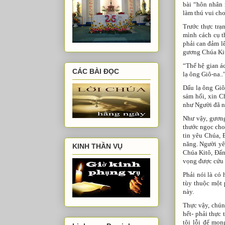
bài “hôn nhân 
làm thú vui cho
Trước thực trạ
mình cách cụ t
phải can đảm lê
gương Chúa Kitô
“Thế hệ gian á
CÁC BÀI ĐỌC
lạ ông Giô-na..”
Dấu lạ ông Giô
sám hối, xin C
như Người đã n
Như vậy, gươn
thước ngọc cho 
tin yêu Chúa, 
năng. Người yê
KINH THẦN VỤ
Chúa Kitô, Đấn
vọng được cứu 
Phải nói là có
tùy thuộc một 
này.
Thực vậy, chúng
hết- phải thực
tội lỗi để mon