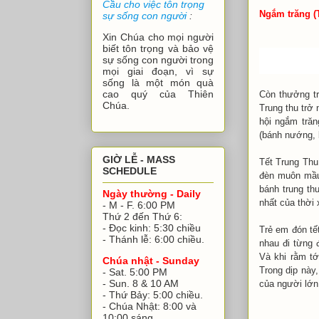
Cầu cho việc tôn trọng
Ngắm trăng (
sự sống con người
:
Xin Chúa cho mọi người
biết tôn trọng và bảo vệ
sự sống con người trong
mọi giai đoạn, vì sự
sống là một món quà
cao quý của Thiên
Còn thưởng tr
Chúa.
Trung thu trở 
hội ngắm trăn
(bánh nướng, b
GIỜ LỄ - MASS
Tết Trung Thu
SCHEDULE
đèn muôn mầu
bánh trung th
Ngày thường - Daily
nhất của thời 
- M - F. 6:00 PM
Thứ 2 đến Thứ 6:
- Đọc kinh: 5:30 chiều
Trẻ em đón tế
- Thánh lễ: 6:00 chiều.
nhau đi từng 
Và khi rằm tớ
Chúa nhật - Sunday
Trong dịp này
- Sat. 5:00 PM
- Sun. 8 & 10 AM
của người lớn,
- Thứ Bảy: 5:00 chiều.
- Chúa Nhật: 8:00 và
10:00 sáng.