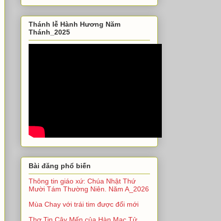
Thánh lễ Hành Hương Năm
Thánh_2025
Bài đăng phổ biến
Thông tin giáo xứ: Chúa Nhật Thứ
Mười Tám Thường Niên. Năm A_2026
Mùa Chay với trái tim được đổi mới
Thơ Tin Cậy Mến của Hàn Mạc Tử