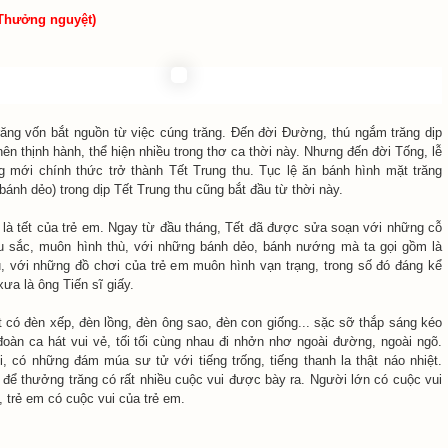
Thưởng nguyệt)
ăng vốn bắt nguồn từ việc cúng trăng. Đến đời Đường, thú ngắm trăng dịp
nên thịnh hành, thể hiện nhiều trong thơ ca thời này. Nhưng đến đời Tống, lễ
g mới chính thức trở thành Tết Trung thu. Tục lệ ăn bánh hình mặt trăng
ánh dẻo) trong dịp Tết Trung thu cũng bắt đầu từ thời này.
 là tết của trẻ em. Ngay từ đầu tháng, Tết đã được sửa soạn với những cỗ
 sắc, muôn hình thù, với những bánh dẻo, bánh nướng mà ta gọi gồm là
u, với những đồ chơi của trẻ em muôn hình vạn trạng, trong số đó đáng kể
xưa là ông Tiến sĩ giấy.
t có đèn xếp, đèn lồng, đèn ông sao, đèn con giống... sặc sỡ thắp sáng kéo
đoàn ca hát vui vẻ, tối tối cùng nhau đi nhởn nhơ ngoài đường, ngoài ngõ.
i, có những đám múa sư tử với tiếng trống, tiếng thanh la thật náo nhiệt.
, để thưởng trăng có rất nhiều cuộc vui được bày ra. Người lớn có cuộc vui
 trẻ em có cuộc vui của trẻ em.