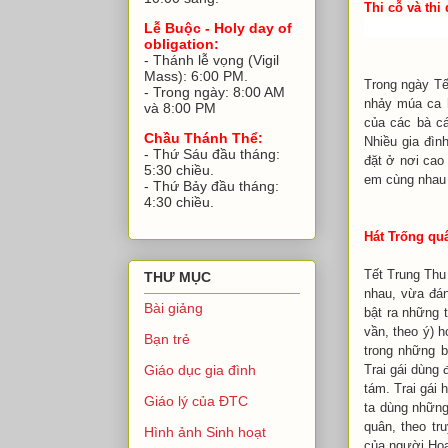
Thi cỗ và thi
Lễ Buộc - Holy day of
obligation:
- Thánh lễ vọng (Vigil
Mass): 6:00 PM.
Trong ngày Tết
- Trong ngày: 8:00 AM
nhảy múa ca h
và 8:00 PM
của các bà c
Chầu Thánh Thể:
Nhiều gia đìn
- Thứ Sáu đầu tháng:
đặt ở nơi cao 
5:30 chiều.
em cùng nhau 
- Thứ Bảy đầu tháng:
4:30 chiều.
Hát Trống qu
Tết Trung Thu
THƯ MỤC
nhau, vừa đán
Bài giảng
bật ra những t
vần, theo ý) h
Bạn trẻ
trong những b
Trai gái dùng 
Giáo dục gia đình
tám. Trai gái
Giáo lý của ĐTC
ta dùng những 
quân, theo tr
Hình ảnh Sinh hoạt
của người Hoa