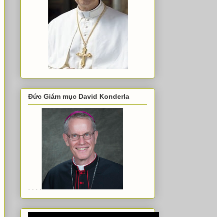
Đức Giám mục David Konderla
. . . .