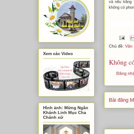
và nếu trăng 
không có phon
Chủ đề:
Văn 
Xem các Video
Không có
Đăng nhậ
Bài đăng M
Hình ảnh: Mừng Ngân
Khánh Linh Mục Cha
Chánh xứ