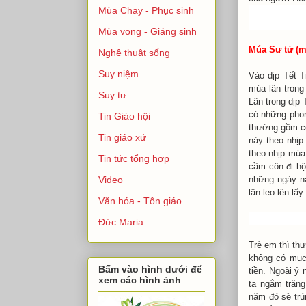
Mùa Chay - Phục sinh
Mùa vọng - Giáng sinh
Múa Sư tử (m
Nghệ thuật sống
Suy niệm
Vào dịp Tết 
múa lân trong
Suy tư
Lân trong dịp
có những pho
Tin Giáo hội
thường gồm có
Tin giáo xứ
này theo nhịp
theo nhịp múa
Tin tức tổng hợp
cầm côn đi hộ
những ngày nà
Video
lân leo lên lấy.
Văn hóa - Tôn giáo
Đức Maria
Trẻ em thì th
không có mục
Bấm vào hình dưới để
tiền. Ngoài ý
xem các hình ảnh
ta ngắm trăn
năm đó sẽ trú