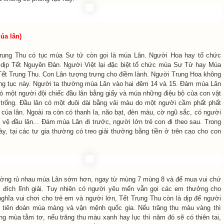
úa lân)
Trung Thu có tục múa Sư tử còn gọi là múa Lân. Người Hoa hay tổ chức
 dịp Tết Nguyên Đán. Người Việt lại đặc biệt tổ chức múa Sư Tử hay Múa
 Tết Trung Thu. Con Lân tượng trưng cho điềm lành. Người Trung Hoa không
ng tục này. Người ta thường múa Lân vào hai đêm 14 và 15. Ðám múa Lân
 một người đội chiếc đầu lân bằng giấy và múa những điệu bộ của con vật
 trống. Ðầu lân có một đuôi dài bằng vải màu do một người cầm phất phất
 của lân. Ngoài ra còn có thanh la, não bạt, đèn màu, cờ ngũ sắc, có người
 vệ đầu lân... Ðám múa Lân đi trước, người lớn trẻ con đi theo sau. Trong
y, tại các tư gia thường có treo giải thưởng bằng tiền ở trên cao cho con
ường rủ nhau múa Lân sớm hơn, ngay từ mùng 7 mùng 8 và để mua vui chứ
 đích lĩnh giải. Tuy nhiên có người yêu mến vẫn gọi các em thưởng cho
 nghĩa vui chơi cho trẻ em và người lớn, Tết Trung Thu còn là dịp để người
g tiên đoán mùa màng và vận mệnh quốc gia. Nếu trăng thu màu vàng thì
ng mùa tằm tơ, nếu trăng thu màu xanh hay lục thì năm đó sẽ có thiên tai,