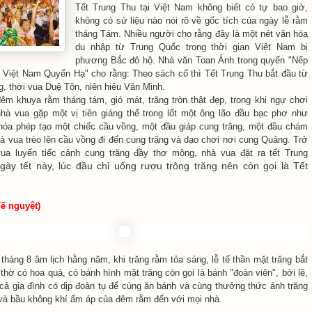
Tết Trung Thu tại Việt Nam không biết có tự bao giờ,
không có sử liệu nào nói rõ về gốc tích của ngày lễ rằm
tháng Tám. Nhiều người cho rằng đây là một nét văn hóa
du nhập từ Trung Quốc trong thời gian Việt Nam bị
phương Bắc đô hộ. Nhà văn Toan Ánh trong quyển "Nếp
 Việt Nam Quyển Hạ" cho rằng: Theo sách cổ thì Tết Trung Thu bắt đầu từ
, thời vua Duệ Tôn, niên hiệu Văn Minh.
m khuya rằm tháng tám, gió mát, trăng tròn thật đẹp, trong khi ngự chơi
nhà vua gặp một vị tiên giáng thế trong lốt một ông lão đầu bạc phơ như
n hóa phép tạo một chiếc cầu vồng, một đầu giáp cung trăng, một đầu chám
hà vua trèo lên cầu vồng đi đến cung trăng và dạo chơi nơi cung Quảng. Trở
vua luyến tiếc cảnh cung trăng đầy thơ mộng, nhà vua đặt ra tết Trung
gày tết này, lúc đầu chỉ uống rượu trông trăng nên còn gọi là Tết
ế nguyệt)
tháng 8 âm lịch hằng năm, khi trăng rằm tỏa sáng, lễ tế thần mặt trăng bắt
thờ có hoa quả, có bánh hình mặt trăng còn gọi là bánh "đoàn viên", bởi lẽ,
, cả gia đình có dịp đoàn tụ để cùng ăn bánh và cùng thưởng thức ánh trăng
o và bầu không khí ấm áp của đêm rằm đến với mọi nhà.