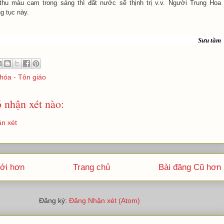
thu màu cam trong sáng thì đất nước sẽ thịnh trị v.v. Người Trung Hoa
g tục này.
Sưu tầm
hóa - Tôn giáo
 nhận xét nào:
n xét
ới hơn
Trang chủ
Bài đăng Cũ hơn
Đăng ký:
Đăng Nhận xét (Atom)