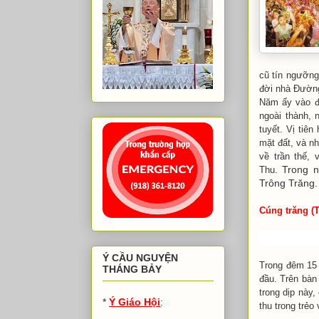
cũ tín ngưỡng
đời nhà Ðường
Năm ấy vào đê
ngoài thành, 
tuyết. Vị tiê
mặt đất, và n
về trần thế, 
Trong n
Thu.
Trông Trăng.
Cúng trăng (T
Ý CẦU NGUYỆN
Trong đêm 15 
THÁNG BẢY
đầu. Trên bàn 
trong dịp này
*
Ý Giáo Hội
:
thu trong trẻ