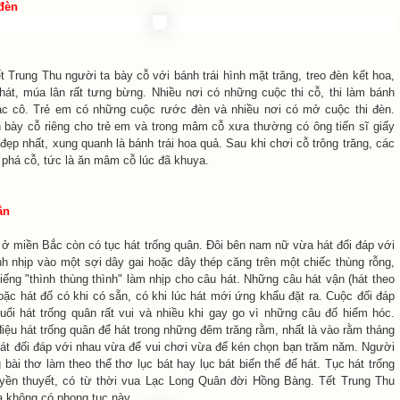
 đèn
 Trung Thu người ta bày cỗ với bánh trái hình mặt trăng, treo đèn kết hoa,
át, múa lân rất tưng bừng. Nhiều nơi có những cuộc thi cỗ, thi làm bánh
ác cô. Trẻ em có những cuộc rước đèn và nhiều nơi có mở cuộc thi đèn.
h bày cỗ riêng cho trẻ em và trong mâm cỗ xưa thường có ông tiến sĩ giấy
đẹp nhất, xung quanh là bánh trái hoa quả. Sau khi chơi cỗ trông trăng, các
phá cỗ, tức là ăn mâm cỗ lúc đã khuya.
ân
 ở miền Bắc còn có tục hát trống quân. Ðôi bên nam nữ vừa hát đối đáp với
h nhịp vào một sợi dây gai hoặc dây thép căng trên một chiếc thùng rỗng,
iếng "thình thùng thình" làm nhịp cho câu hát. Những câu hát vận (hát theo
oặc hát đố có khi có sẵn, có khi lúc hát mới ứng khẩu đặt ra. Cuộc đối đáp
uổi hát trống quân rất vui và nhiều khi gay go vì những câu đố hiểm hóc.
điệu hát trống quân để hát trong những đêm trăng rằm, nhất là vào rằm tháng
 hát đối đáp với nhau vừa để vui chơi vừa để kén chọn bạn trăm năm. Người
bài thơ làm theo thể thơ lục bát hay lục bát biến thể để hát. Tục hát trống
uyền thuyết, có từ thời vua Lạc Long Quân đời Hồng Bàng. Tết Trung Thu
 không có phong tục này.