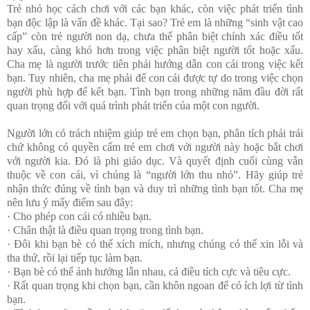
Trẻ nhỏ học cách chơi với các bạn khác, còn việc phát triển tình
bạn độc lập là vấn đề khác. Tại sao? Trẻ em là những “sinh vật cao
cấp” còn trẻ người non dạ, chưa thể phân biệt chính xác điều tốt
hay xấu, càng khó hơn trong việc phân biệt người tốt hoặc xấu.
Cha mẹ là người trước tiên phải hướng dẫn con cái trong việc kết
bạn. Tuy nhiên, cha mẹ phải để con cái được tự do trong việc chọn
người phù hợp để kết bạn. Tình bạn trong những năm đầu đời rất
quan trọng đối với quá trình phát triển của một con người.
Người lớn có trách nhiệm giúp trẻ em chọn bạn, phân tích phải trái
chứ không có quyền cấm trẻ em chơi với người này hoặc bắt chơi
với người kia. Đó là phi giáo dục. Và quyết định cuối cùng vẫn
thuộc về con cái, vì chúng là “người lớn thu nhỏ”. Hãy giúp trẻ
nhận thức đúng về tình bạn và duy trì những tình bạn tốt. Cha mẹ
nên lưu ý mấy điểm sau đây:
· Cho phép con cái có nhiều bạn.
· Chân thật là điều quan trọng trong tình bạn.
· Đôi khi bạn bè có thể xích mích, nhưng chúng có thể xin lỗi và
tha thứ, rồi lại tiếp tục làm bạn.
· Bạn bè có thể ảnh hưởng lẫn nhau, cả điều tích cực và tiêu cực.
· Rất quan trọng khi chọn bạn, cần khôn ngoan để có ích lợi từ tình
bạn.