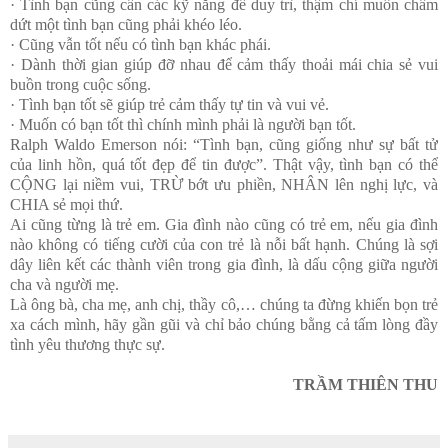
· Tình bạn cũng cần các kỹ năng để duy trì, thậm chí muốn chấm
dứt một tình bạn cũng phải khéo léo.
· Cũng vẫn tốt nếu có tình bạn khác phái.
· Dành thời gian giúp đỡ nhau để cảm thấy thoải mái chia sẻ vui
buồn trong cuộc sống.
· Tình bạn tốt sẽ giúp trẻ cảm thấy tự tin và vui vẻ.
· Muốn có bạn tốt thì chính mình phải là người bạn tốt.
Ralph Waldo Emerson nói: “Tình bạn, cũng giống như sự bất tử
của linh hồn, quá tốt đẹp để tin được”. Thật vậy, tình bạn có thể
CỘNG lại niềm vui, TRỪ bớt ưu phiền, NHÂN lên nghị lực, và
CHIA sẻ mọi thứ.
Ai cũng từng là trẻ em. Gia đình nào cũng có trẻ em, nếu gia đình
nào không có tiếng cười của con trẻ là nỗi bất hạnh. Chúng là sợi
dây liên kết các thành viên trong gia đình, là dấu cộng giữa người
cha và người mẹ.
Là ông bà, cha mẹ, anh chị, thầy cô,… chúng ta đừng khiến bọn trẻ
xa cách mình, hãy gần gũi và chỉ bảo chúng bằng cả tấm lòng đầy
tình yêu thương thực sự.
TRẦM THIÊN THU