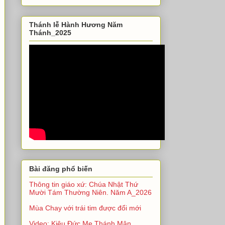
Thánh lễ Hành Hương Năm
Thánh_2025
Bài đăng phổ biến
Thông tin giáo xứ: Chúa Nhật Thứ
Mười Tám Thường Niên. Năm A_2026
Mùa Chay với trái tim được đổi mới
Video: Kiệu Đức Mẹ Thánh Mân