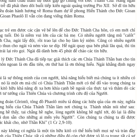
ương năm châu tham dự buổi gặp gỡ chung với Đức Thánh Cha. Hàng ngàn
 trễ đã phải theo dõi buổi tiếp kiến ngoài quảng trường Pio XII. Sở dĩ tín hữu
iều đoàn hành hương về Roma tham dự lễ phong Hiển Thánh cho Đức Gioan
Gioan Phaolô II vẫn còn đang viếng thăm Roma.
ục trẻ em được các cận vệ bế lên để cho Đức Thánh Cha hôn, có em mới chỉ
g tuổi. Đó là niềm vui lớn của các bà mẹ. Có nhiều người tặng mũ ”calốt”
 Cha, ngài lấy đội, rồi trao lại cho họ làm kỷ niệm. Cũng có nhiều người
o thun cho ngài và ném vào xe díp. Hễ ngài quay qua bên phải lâu quá, thì tín
rái lại réo gọi. Ngài đã dành hơn 45 phút để chào các tín hữu.
 lý Đức Thánh Cha đã tiếp tục giải thích các ơn Chúa Thánh Thần ban cho tín
ôn ngoan là ơn đầu tiên, ơn thứ hai là ơn thông hiểu. Ngài khẳng định ngay
 là sự thông minh của con người, khả năng hiểu biết mà chúng ta ít nhiều có
i, nó là một ơn mà chỉ có Chúa Thánh Thần mới có thể đổ vào trong chúng ta
 kitô hữu khả năng đi xa hơn khía cạnh bề ngoài của thực tại và thăm dò các
ơi tư tưởng của Thiên Chúa và chương trình cứu độ của Người.
ng đoàn Côrintô, tông đồ Phaolô miêu tả đúng các hiệu qủa của ơn này, nghĩa
ông hiểu của Chúa Thánh Thần làm nơi chúng ta. Thánh nhân nói như sau:
g hề thấy, tai chẳng hề nghe, lòng người không hề nghĩ tới, đó lại là điều
ã dọn sẵn cho những ai mến yêu Người”. Còn chúng ta chúng ta đã được
c khải cho, nhờ Thần Khí” (1 Cr 2,9-10).
 này không có nghĩa là một tín hữu kitô có thể hiểu biết mọi sự và tràn đầy
nh của Thiên Chúa: tất cả những điều đó còn chờ được tỏ lộ ra trong tất cả sự