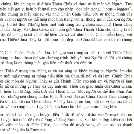
a chúng, khi chúng ta sẽ ở bên Thiên Chúa và thực sự là một với Người. Tuy
iểu biết gợi ý, hiểu biết intelletto cho phép ”đọc bên trong” ”intus – leggere”.
cho chúng ta hiểu các sự vật như Thiên Chúa hiểu, với sự thông minh của
i vì một người có thể hiểu một tình trạng với trí thông minh của con người,
ọng, thì tốt thôi. Nhưng hiểu một tình trạng trong chiều sâu, như Thiên Chúa
 quả của ơn ấy. Và Chúa Giêsu đã muốn gửi Chúa Thánh Thần cho chúng ta để
 ấy, để chúng ta tất cả có thể hiểu các sự vật như Thiên Chúa hiểu chúng, với
 của Thiên Chúa. Đây là một món qùa đẹp mà Chúa đã ban cho tất cả chúng
 đó Chúa Thánh Thần dẫn đưa chúng ta vào trong sự thân tình với Thiên Chúa
chúng ta được tham dự vào chương trình tình yêu mà Người có đối với chúng
 rõ ràng là ơn thông hiểu gắn liền mật thiết với đức tin.
h Thần ở trong tim chúng ta và soi sáng trí khôn chúng ta, Người làm cho
lên mỗi ngày trong sự thông hiểu điều mà Chúa đã nói và đã làm. Chính Chúa
với các môn đệ Người: Thầy sẽ gửi Thánh Thần cho anh em và Người sẽ làm
ểu tất cả những gì Thầy đã dậy anh em. Hiểu các giáo huấn của Chúa Giêsu,
i, hiểu Tin Mừng, hiểu Lời của Thiên Chúa. Một người có thể đọc Phúc Âm
gì đó, nhưng nếu chúng ta đọc Phúc Âm với ơn của Chúa Thánh Thần chúng ta
iều sâu các lời của Thiên Chúa. Và đây là một ơn lớn, một ơn vĩ đại mà tất cả
xin và xin cùng nhau: Lậy Chúa xin ban cho chúng con ơn thông hiểu.
 thánh Luca có một chuyện diễn tả rất rõ sự sâu thẳm và sức mạnh của ơn
 chuyện hai môn đệ trên đường về làng Emmaus. Sau khi chứng kiến cái chết
 và việc chôn cất Đức Giêsu, hai môn đệ tuyệt vọng và tan nát bỏ thành
trở về làng tên là Emmaus.