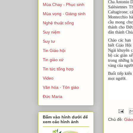
Cha Antonio D
Mùa Chay - Phục sinh
Salésiennes 
Caltagirone; c
Mùa vọng - Giáng sinh
Montecchio h
cầu mong chu
Nghệ thuật sống
thánh cho Đức
Suy niệm
dân thánh Chú
Chào các bạn 
Suy tư
biết Giáo Hội
Ngài khuyên c
Tin Giáo hội
bộ các giàn x
Tin giáo xứ
trong những l
vàng của người
Tin tức tổng hợp
Buổi tiếp kiến
Video
mọi người.
Văn hóa - Tôn giáo
Đức Maria
Bấm vào hình dưới để
Chủ đề:
Giáo
xem các hình ảnh