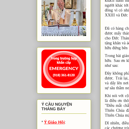
khách hành h
người khác tới
đông vì có nh
XXIII và Đức 
Đã có hàng ch
được mấy thán
cho Đức Thánh
tặng khăn và á
hữu đứng bên t
Trong bài giáo
hữu. Sau ơn kh
như sau:
Đây không phải
được. Trái lạ
và dấy lên nơi
sự sâu thẳm n
Khi nói với cộ
là điều ơn th
Ý CẦU NGUYỆN
”Điều mắt chẳn
THÁNG BẢY
Thiên Chúa đ
Thiên Chúa mặ
*
Ý Giáo Hội
:
Dĩ nhiên, điều
các chương trì