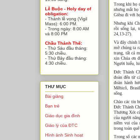
Trong khi họ đ
Lễ Buộc - Holy day of
nhưng mắt họ 
obligation:
Giêsu đi với h
- Thánh lễ vọng (Vigil
Nhưng khi Chú
Mass): 6:00 PM.
rồi sống lại,
- Trong ngày: 8:00 AM
và 8:00 PM
24,13-27).
Và đây chính 
Chầu Thánh Thể:
mở chúng ta ra
- Thứ Sáu đầu tháng:
trạng, tất cả 
5:30 chiều.
- Thứ Bảy đầu tháng:
xin Chúa ơn đ
4:30 chiều.
Người hiểu, hi
Đức Thánh Ch
đoàn đến từ c
đoàn hành hư
THƯ MỤC
Mêhicô, Bras
sống.
Bài giảng
Chào các tín 
Bạn trẻ
Đức Thánh Cha
Thương Xót củ
Giáo dục gia đình
của người nâng
niềm vui của 
Giáo lý của ĐTC
trong toàn quê
Hình ảnh Sinh hoạt
Trong số các 