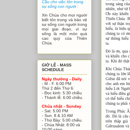
Cầu cho việc tôn trọng
trong sáng củ
sự sống con người
:
nhiên, như từ h
Ơn này khiến 
Xin Chúa cho mọi người
Thiên Chúa. Bở
biết tôn trọng và bảo vệ
với sự thận tr
sự sống con người trong
hiểu, là hiệu
mọi giai đoạn, vì sự
chúng ta có ơn
sống là một món quà
cao quý của Thiên
sự thông hiểu
Chúa.
ta.
Đó là ơn, qua
và khiến cho 
ta. Khi đó thật
GIỜ LỄ - MASS
Khi Chúa Thán
SCHEDULE
chúng ta lớn 
Giêsu đã nói 
Ngày thường - Daily
- M - F. 6:00 PM
cho anh em hi
Thứ 2 đến Thứ 6:
hiểu Lời Ngườ
- Đọc kinh: 5:30 chiều
và hiểu điều 
- Thánh lễ: 6:00 chiều.
có thể hiểu ch
chúng ta phải 
Chúa nhật - Sunday
- Sat. 5:00 PM
Trong Phúc Âm
- Sun. 8 & 10 AM
đó. Đó là câu
- Thứ Bảy: 5:00 chiều.
trên thập giá
- Chúa Nhật: 8:00 và
Giêrusalem và 
10:00 sáng.