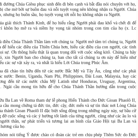
i đường Chúa Giêsu phục sinh đến đi bên cạnh và bắt đầu nói chuyện với họ,
bị che mờ bởi sự buồn đau và nỗi tuyệt vọng nên không nhận ra Người. Chúa
ọ, nhưng họ buồn sầu, họ tuyệt vọng tới nỗi họ không nhận ra Người.
a giải thích Thánh Kinh, để họ hiểu rằng Người phải đau khổ và chết đi để
 trí khôn họ mở ra và niềm hy vọng tái nhóm trong con tim của họ (x. Lc
là điều Chúa Thánh Thần làm với chúng ta: Người mở tâm trí chúng ta, Người
 để hiểu các điều của Thiên Chúa hơn, hiểu các điều của con người, các tình
mọi sự. Ơn thông hiểu thật là quan trọng đối với cuộc sống kitô. Chúng ta hãy
ó, xin Người ban cho chúng ta, ban cho tất cả chúng ta ơn này để hiểu như
ểu các sự vật xảy ra, và nhất là hiểu Lời Chúa trong Phúc Âm.
a đã chào tín hữu đến từ các nước Bắc Mỹ và Tây Âu, cũng như các phái
ác nước: Benin, Uganda, Nam Phi, Philippines, Đài Loan, Malaysia, hay các
ơng đến từ các nước châu Mỹ Latinh như Honduras, Uruguay, Argentina,
il. Ngài cầu mong tín hữu để cho Chúa Thánh Thần hướng dẫn trong cuộc
hữu Ba Lan về Roma tham dự lễ phong Hiển Thánh cho Đức Gioan Phaolô II,
 cầu mong chứng tá đức tin, đức cậy, đức mến và sự tín thác nơi Lòng Chúa
a thánh Gioan Phaolô II đặc biệt sống động trong những ngày này, sự bầu cử
 đỡ cuộc sống và các ý hướng tốt lành của từng người, cũng như các âu lo và
người thân, sự phát triển và tương lai an bình của Giáo Hội tại Ba Lan và
 hương của họ.
nhóm nói tiếng Ý được chào có đoàn các trẻ em chịu phép Thêm Sức do Đức