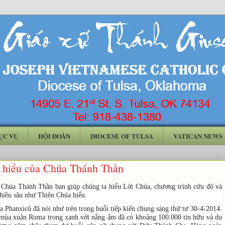
ỤC VỤ
HỘI ĐOÀN
DIOCESE OF TULSA
VATICAN NEWS
 hiểu của Chúa Thánh Thần
 Chúa Thánh Thần ban giúp chúng ta hiểu Lời Chúa, chương trình cứu độ và
hiều sâu như Thiên Chúa hiểu.
Phanxicô đã nói như trên trong buổi tiếp kiến chung sáng thứ tư 30-4-2014.
 mùa xuân Roma trong xanh với nắng ấm đã có khoảng 100.000 tín hữu và du