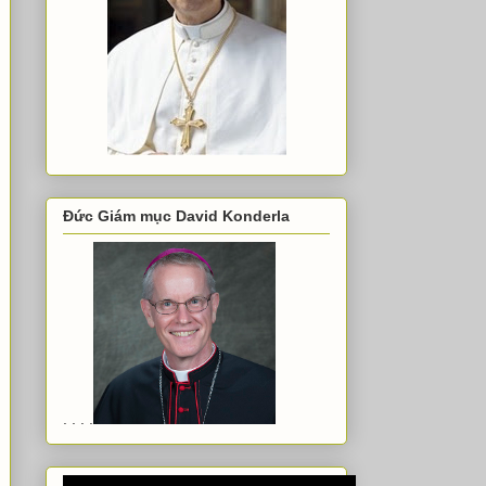
Đức Giám mục David Konderla
. . . .