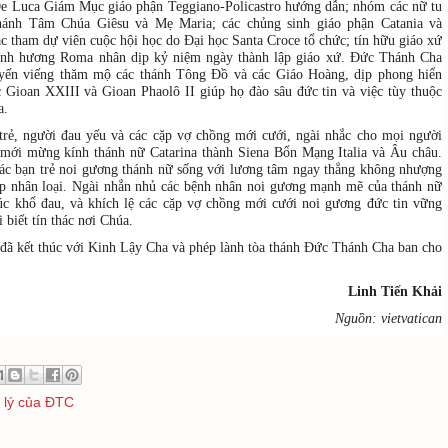
e Luca Giám Mục giáo phận Teggiano-Policastro hướng dẫn; nhóm các nữ tu
Thánh Tâm Chúa Giêsu và Mẹ Maria; các chủng sinh giáo phận Catania và
ác tham dự viên cuộc hội học do Đại học Santa Croce tổ chức; tín hữu giáo xứ
ành hương Roma nhân dịp kỷ niệm ngày thành lập giáo xứ. Đức Thánh Cha
yến viếng thăm mộ các thánh Tông Đồ và các Giáo Hoàng, dịp phong hiển
 Gioan XXIII và Gioan Phaolô II giúp họ đào sâu đức tin và việc tùy thuộc
a.
trẻ, người đau yếu và các cặp vợ chồng mới cưới, ngài nhắc cho mọi người
 mới mừng kính thánh nữ Catarina thành Siena Bổn Mạng Italia và Âu châu.
ác bạn trẻ noi gương thánh nữ sống với lương tâm ngay thẳng không nhượng
ếp nhân loại. Ngài nhắn nhủ các bệnh nhân noi gương mạnh mẽ của thánh nữ
úc khổ đau, và khích lệ các cặp vợ chồng mới cưới noi gương đức tin vững
 biết tín thác nơi Chúa.
 đã kết thúc với Kinh Lậy Cha và phép lành tòa thánh Đức Thánh Cha ban cho
Linh Tiến Khải
Nguồn: vietvatican
 lý của ĐTC