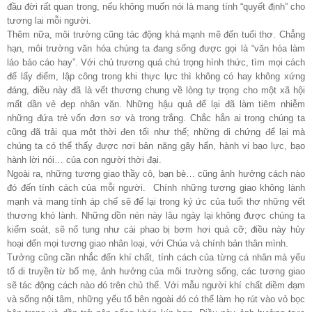
đầu đời rất quan trong, nếu không muốn nói là mang tính “quyết định” cho
tương lai mỗi người.
Thêm nữa, môi trường cũng tác động khá mạnh mẽ đến tuổi thơ. Chẳng
hạn, môi trường văn hóa chúng ta đang sống được gọi là “văn hóa làm
láo báo cáo hay”. Với chủ trương quá chú trọng hình thức, tìm mọi cách
để lấy điểm, lập công trong khi thực lực thì không có hay không xứng
đáng, điều này đã là vết thương chung về lòng tự trọng cho một xã hội
mất dần vẻ đẹp nhân văn. Những hậu quả để lại đã làm tiêm nhiễm
những đứa trẻ vốn đơn sơ và trong trắng. Chắc hẳn ai trong chúng ta
cũng đã trải qua một thời đen tối như thế; những di chứng để lại mà
chúng ta có thể thấy được nơi bản năng gây hấn, hành vi bạo lực, bạo
hành lời nói… của con người thời đại.
Ngoài ra, những tương giao thầy cô, bạn bè… cũng ảnh hưởng cách nào
đó đến tính cách của mỗi người. Chính những tương giao không lành
mạnh và mang tính áp chế sẽ để lại trong ký ức của tuổi thơ những vết
thương khó lành. Những dồn nén này lâu ngày lại không được chúng ta
kiểm soát, sẽ nổ tung như cái phao bị bơm hơi quá cỡ; điều này hủy
hoại đến mọi tương giao nhân loại, với Chúa và chính bản thân mình.
Tưởng cũng cần nhắc đến khí chất, tính cách của từng cá nhân mà yếu
tố di truyền từ bố mẹ, ảnh hưởng của môi trường sống, các tương giao
sẽ tác động cách nào đó trên chủ thể. Với mẫu người khí chất điềm đạm
và sống nội tâm, những yếu tố bên ngoài đó có thể làm họ rút vào vỏ bọc