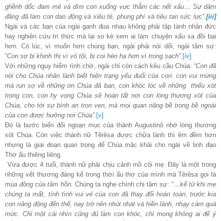
ghềnh dốc đam mê và dìm con xuống vực thẳm các nết xấu… Sự dâm
đãng đã làm con dao động và xiêu té, phung phí và tiêu tan sức lực”.
[iii]
Ngài và các bạn của ngài ganh đua nhau không phải tập tành nhân đức
hay nghiên cứu tri thức mà lại so kè xem ai làm chuyện xấu xa đồi bại
hơn. Có lúc, vì muốn hơn chúng bạn, ngài phải nói dối, ngài tâm sự:
“
Con sợ bị khinh thị vì vô tội, bị coi hèn hạ hơn vì trong sạch”
.
[iv]
Với những nguy hiểm rình chờ, ngài chỉ còn cách kêu cầu Chúa: “
Con đã
nói cho Chúa nhân lành biết hiện trạng yếu đuối của con: con vui mừng
mà run sợ về những ơn Chúa đã ban, con khóc lóc về những thiếu xót
trong con, con hy vọng Chúa sẽ hoàn tất nơi con lòng thương xót của
Chúa, cho tới sự bình an trọn vẹn, mà mọi quan năng bề trong bề ngoài
của con được hưởng nơi Chúa”
.
[v]
Đó là bước biến đổi ngoạn mục của thánh Augustinô nhờ lòng thương
xót Chúa. Còn việc thánh nữ Têrêsa được chữa lành thì êm đềm hơn
nhưng là giai đoạn quan trọng để Chúa mặc khải cho ngài về linh đạo
Thơ ấu thiêng liêng.
Vừa được 4 tuổi, thánh nữ phải chịu cảnh mồ côi mẹ. Đây là một trong
những vết thương đáng kể trong thời ấu thơ của mình mà Têrêsa gọi là
mùa đông của tâm hồn.
Chúng ta nghe chính chị tâm sự: “
…kể từ khi mẹ
chúng ta mất, tính tình vui vẻ của con đã thay đổi hoàn toàn, trước kia
con năng động đến thế, nay trở nên nhút nhát và hiền lành, nhạy cảm quá
mức. Chỉ một cái nhìn cũng đủ làm con khóc, chỉ mong không ai để ý