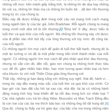
những vết mực trên mảnh giấy trắng tinh, là những lời đe dọa hay những
lời xót xa, những lời tháo mạ cả những lời buồn bã …đã làm tổn thương
trong ký ức của chúng ta.
Điều này đã được khẳng định trong một câu nói mang tính cách mạng
trong ngành tâm lý của tác giả John Bradshaw:
Mỗi người chúng ta mang
trong mình một đứa trẻ bị tổn thương.
[i]
“Đứa trẻ” ở đây, được hiểu là
tuổi thơ và quá khứ của mỗi người. Mà những tổn thương này chỉ được
xóa đi phần nào nhờ bút tẩy của lòng thương xót tùy mức độ cộng tác
của mỗi người.
Có những người tìm mọi cách để quên đi tuổi thơ bất hạnh, nhưng đ
ó là
một ảo tưởng vì nó đã là một phần trong tiến trình thành nhân của mỗi
người. Có những người tìm mọi cách để phủ nhận quá khứ đau thương,
nhưng nó vẫn còn đó, đến nỗi, gieo nơi chúng ta những hình thức tiêu
cực để rồi, gặm nhấm bản thân, hao mòn tương quan nhân loại và hơn
nữa khước từ với một Thiên Chúa giàu lòng thương xót.
Thật vậy, những gì bạn đang sống với những suy nghĩ, thái độ, hành vi…
trong lúc này đều mang màu sắc của tuổi thơ và quá khứ của mình. Có
bao giờ các bạn đặt câu hỏi tại sao các nhà độc tài lại có những hành
động mang tính hủy hoại khiến để lại nỗi đau trong lịch sử nhân loại ?
Các nhà nghiên cứu trả lời rằng Hitler, Mussolini và Mao Trạch Đông đều
là con trai của các bà mẹ thích bảo bọc và những ông bố rất hung dữ.
[ii]
Qua đó, chúng ta thấy vai trò giáo dục của bậc cha mẹ trong những năm