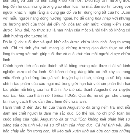
bên trong và dần trở nên sống khép kín hơn. Điều này ảnh hưởng trực
tiếp đến họ qua những tương giao nhân loại; họ mất dần sự tin tưởng với
người khác vì nghĩ rằng ai cũng giả dối và lợi dụng lòng tốt của họ…Còn
với mẫu người năng động hướng ngoại, họ dễ dàng
hòa
nhập
với những
xu hướng mới của thời đại đến nỗi
hòa
tan
đến mức không kiểm soát
được. Như thế, họ thực sự là nạn nhân của một xã hội tiến bộ không có
định hướng cho tương lai.
Đó là lý do: tuổi thơ và quá khứ cần được chữa lành nhờ lòng thương
xót. Chỉ có tình yêu mới mang lại những tương giao đích thực và chỉ
lòng thương xót mới giúp tuổi thơ và quá khứ của mỗi người được chữa
lành.
Chính hạnh tích của các thánh sẽ là bằng chứng xác thực nhất về kinh
nghiệm được chữa lành. Để tránh những đáng tiếc có thể xảy ra trong
việc đánh giá những tác giả viết truyện hạnh tích, chúng ta sẽ tiếp xúc
chính tác phẩm của các ngài mà trong giới hạn bài viết xin phân tích hai
tác phẩm nổi tiếng của hai thánh:
Tự thú
của thánh Augustinô và
Truyện
một tâm hồn
của thánh nữ Têrêsa HĐGS. Qua đó, nó sẽ gợi cho chúng
ta những cách thức cần thực hiện để chữa lành.
Hành trình đi đến đức tin của thánh Augustinô đã từng nếm trải một nỗi
đam mê chết người là đam mê sắc dục. Có thể nói, nó chi phối toàn bộ
cuộc sống của ngài. Augustino đã tự thú: “
Con không biết phân biệt sự
sáng sủa của tình yêu và sự tối tăm của nhục dục. Cả hai tình yêu đều
bốc cháy lẫn lộn trong con, lôi kéo tuổi xuân khờ dại của con qua những