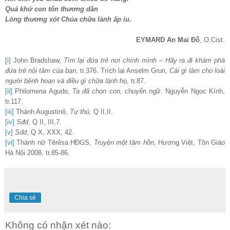
Quá khứ con tổn thương dần
Lòng thương xót Chúa chữa lành ấp iu.
EYMARD An Mai Đỗ
, O.Cist.
[i]
John Bradshaw,
Tìm lại đứa trẻ nơi chính mình – Hãy ra đi khám phá
đứa trẻ nội tâm của bạn,
tr.376. Trích lại Anselm Grun,
Cái gì làm cho loài
người bệnh hoạn và điều gì chữa lành họ,
tr.87.
[ii]
Philomena Agudo,
Ta đã chọn con,
chuyển ngữ: Nguyễn Ngọc Kính,
tr.117.
[iii]
Thánh Augustinô,
T
ự thú,
Q II,II.
[iv]
Sđd
, Q II, III,7.
[v]
Sđd
, Q X, XXX, 42.
[vi]
Thánh nữ Têrêsa HĐGS,
Truyện một tâm hồn,
Hương Việt, Tôn Giáo
Hà Nội 2008, tr.85-86.
Chia sẻ
Không có nhận xét nào: