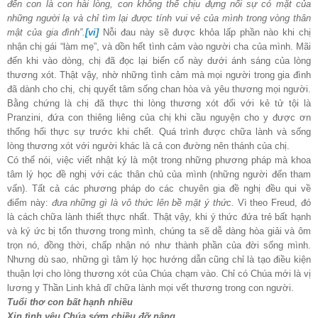
đến con là con hài lòng, con không thể chịu đựng nổi sự có mặt của
những người lạ và chỉ tìm lại được tính vui vẻ của mình trong vòng thân
mật của gia đình”.
[vi]
Nỗi đau này sẽ được khỏa lấp phần nào khi chị
nhận chị gái “làm mẹ”, và dồn hết tình cảm vào người cha của mình. Mãi
đến khi vào dòng, chị đã đọc lại biến cố này dưới ánh sáng của lòng
thương xót. Thật vậy, nhờ những tình cảm mà mọi người trong gia đình
đã dành cho chị, chị quyết tâm sống chan hòa và yêu thương mọi người.
Bằng chứng là chị đã thực thi lòng thương xót đối với kẻ tử tội là
Pranzini, đứa con thiêng liêng của chị khi cầu nguyện cho y được ơn
thống hối thực sự trước khi chết. Quá trình được chữa lành và sống
lòng thương xót với người khác là cả con đường nên thánh của chị.
Có thể nói, việc viết nhật ký là một trong những phương pháp mà khoa
tâm lý học đề nghị với các thân chủ của mình (những người đến tham
vấn). Tất cả các phương pháp do các chuyên gia đề nghị đều qui về
điểm này:
đưa
những gì là vô thức lên bề mặt ý thức.
Vì theo Freud, đó
là cách chữa lành thiết thực nhất. Thật vậy, khi ý thức đứa trẻ bất hạnh
và ký ức bị tổn thương trong mình, chúng ta sẽ dễ dàng hòa giải và ôm
trọn nó, đồng thời, chấp nhận nó như thành phần của đời sống mình.
Nhưng dù sao, những gì tâm lý học hướng dẫn cũng chỉ là tạo điều kiện
thuận lợi cho lòng thương xót của Chúa chạm vào. Chỉ có Chúa mới là vị
lương y Thần Linh khả dĩ chữa lành mọi vết thương trong con người.
Tuổi thơ con bất hạnh nhiều
Xin tình yêu Chúa sớm chiều đỡ nâng.