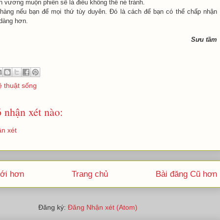
ấn vương muộn phiền sẽ là điều không thể né tránh.
hàng nếu bạn để mọi thứ tùy duyên. Đó là cách để bạn có thể chấp nhận
dàng hơn.
Sưu tầm
 thuật sống
 nhận xét nào:
n xét
ới hơn
Trang chủ
Bài đăng Cũ hơn
Đăng ký:
Đăng Nhận xét (Atom)