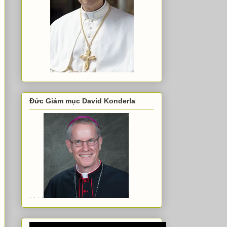
Đức Giám mục David Konderla
. . . .