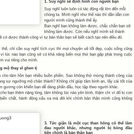
1. Suy nghĩ sẽ định hình con người bạn
Suy nghĩ luôn luôn có tác động rất lớn đến mỗi
chúng ta. Mình nghĩ như thế nào thì dần dần con
người mình cũng thành thế ấy.
Bạn nghĩ bạn không làm được, chắc chắn bạn sẽ
không làm được. Còn nếu nghĩ mình sẽ thành
ẽ có được thành công vì tự bản thân bạn sẽ biết cách tạo nên điều đó.
thế, chỉ cần suy nghĩ tích cực thì mọi chuyện sẽ tốt đẹp, cuộc sống cũng
, vì lúc nào bạn cũng sẽ có khả năng biến mọi thứ bạn gặp phải trong cuộc
ềm vui riêng cho mình.
g mộ thay vì ghen tị
n cho tâm hồn bạn nhiều buồn phiền. Sao không thử mừng thành công của
ng sự ngưỡng mộ chân thành? Không chỉ giúp tâm bình an, lấy cái tốt của
m gương còn khiến bạn dễ dàng phấn đấu, học tập theo người khác.
 cho bạn thêm nặng lòng, tâm không lúc nào yên bình, thậm chí vì đố kị con
biến chất, hành động xấu xa mà đôi khi chính bản thân mình cũng không
3. Tức giận là một cục than hồng có thể làm
đau người khác, nhưng người bị bỏng đầu
tiên chính là bản thân bạn