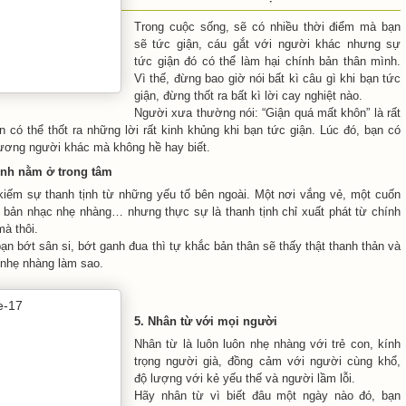
Trong cuộc sống, sẽ có nhiều thời điểm mà bạn
sẽ tức giận, cáu gắt với người khác nhưng sự
tức giận đó có thể làm hại chính bản thân mình.
Vì thế, đừng bao giờ nói bất kì câu gì khi bạn tức
giận, đừng thốt ra bất kì lời cay nghiệt nào.
Người xưa thường nói: “Giận quá mất khôn” là rất
n có thể thốt ra những lời rất kinh khủng khi bạn tức giận. Lúc đó, bạn có
hương người khác mà không hề hay biết.
tịnh nằm ở trong tâm
kiếm sự thanh tịnh từ những yếu tố bên ngoài. Một nơi vắng vẻ, một cuốn
 bản nhạc nhẹ nhàng… nhưng thực sự là thanh tịnh chỉ xuất phát từ chính
à thôi.
n bớt sân si, bớt ganh đua thì tự khắc bản thân sẽ thấy thật thanh thản và
 nhẹ nhàng làm sao.
5. Nhân từ với mọi người
Nhân từ là luôn luôn nhẹ nhàng với trẻ con, kính
trọng người già, đồng cảm với người cùng khổ,
độ lượng với kẻ yếu thế và người lầm lỗi.
Hãy nhân từ vì biết đâu một ngày nào đó, bạn