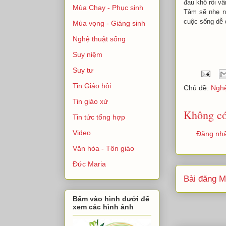
đau khổ rồi v
Mùa Chay - Phục sinh
Tâm sẽ nhẹ n
cuộc sống dễ 
Mùa vọng - Giáng sinh
Nghệ thuật sống
Suy niệm
Suy tư
Tin Giáo hội
Chủ đề:
Nghệ
Tin giáo xứ
Không có
Tin tức tổng hợp
Video
Đăng nhậ
Văn hóa - Tôn giáo
Đức Maria
Bài đăng M
Bấm vào hình dưới để
xem các hình ảnh