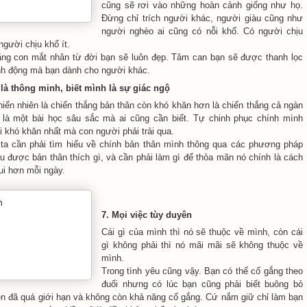
cũng sẽ rơi vào những hoàn cảnh giống như họ.
Đừng chỉ trích người khác, người giàu cũng như
người nghèo ai cũng có nỗi khổ. Có người chịu
người chịu khổ ít.
ng con mắt nhân từ đời bạn sẽ luôn đẹp. Tâm can bạn sẽ được thanh lọc
h động mà bạn dành cho người khác.
 là thông minh, biết mình là sự giác ngộ
hiển nhiên là chiến thắng bản thân còn khó khăn hơn là chiến thắng cả ngàn
 là một bài học sâu sắc mà ai cũng cần biết. Tự chinh phục chính mình
i khó khăn nhất mà con người phải trải qua.
ta cần phải tìm hiểu về chính bản thân mình thông qua các phương pháp
ểu được bản thân thích gì, và cần phải làm gì để thỏa mãn nó chính là cách
ui hơn mỗi ngày.
7. Mọi việc tùy duyên
Cái gì của mình thì nó sẽ thuộc về mình, còn cái
gì không phải thì nó mãi mãi sẽ không thuộc về
mình.
Trong tình yêu cũng vậy. Bạn có thể cố gắng theo
đuổi nhưng có lúc bạn cũng phải biết buông bỏ
n đã quá giới hạn và không còn khả năng cố gắng. Cứ nắm giữ chỉ làm bạn