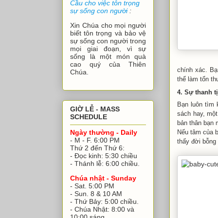
Cầu cho việc tôn trọng
sự sống con người
:
Xin Chúa cho mọi người
biết tôn trọng và bảo vệ
sự sống con người trong
mọi giai đoạn, vì sự
sống là một món quà
cao quý của Thiên
chính xác. Bạ
Chúa.
thể làm tổn t
4. Sự thanh 
Bạn luôn tìm 
GIỜ LỄ - MASS
sách hay, một
SCHEDULE
bản thân bạn m
Nếu tâm của bạ
Ngày thường - Daily
- M - F. 6:00 PM
thấy đời bỗng
Thứ 2 đến Thứ 6:
- Đọc kinh: 5:30 chiều
- Thánh lễ: 6:00 chiều.
Chúa nhật - Sunday
- Sat. 5:00 PM
- Sun. 8 & 10 AM
- Thứ Bảy: 5:00 chiều.
- Chúa Nhật: 8:00 và
10:00 sáng.