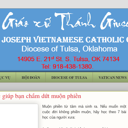
ỤC VỤ
HỘI ĐOÀN
DIOCESE OF TULSA
VATICAN NEWS
c giúp bạn chấm dứt muộn phiền
Muộn phiền từ tâm mà sinh ra. Nếu muốn một
cuộc đời không phiền muộn, hãy học theo 7 bài
học của người xưa: