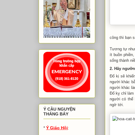
công thì bạn s
Tương tự như 
ít buồn phiền
sống thành ni
2. Hãy ngưỡn
Đố kị sẽ khiế
người khác bằ
người khác là
Đố kỵ chỉ làm
người có thể 
ngờ tới.
Ý CẦU NGUYỆN
THÁNG BẢY
*
Ý Giáo Hội
: