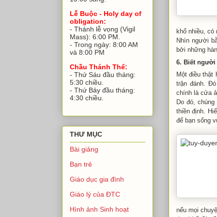
Lễ Buộc - Holy day of
obligation:
- Thánh lễ vọng (Vigil
khổ nhiều, có 
Mass): 6:00 PM.
Nhìn người bằ
- Trong ngày: 8:00 AM
bởi những hàn
và 8:00 PM
6. Biết người
Chầu Thánh Thể:
- Thứ Sáu đầu tháng:
Một điều thật 
5:30 chiều.
trận đánh. Đó
- Thứ Bảy đầu tháng:
chính là cửa ả
4:30 chiều.
Do đó, chúng 
thiền định. Hi
để bạn sống v
THƯ MỤC
Bài giảng
Bạn trẻ
Giáo dục gia đình
Giáo lý của ĐTC
Hình ảnh Sinh hoạt
nếu mọi chuyệ