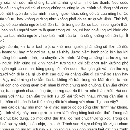
y của lịch sử, mỗi chúng ta chỉ là những chấm nhỏ tạo thành. Nếu cuộc
t câu chuyện dài thì ai trong chúng ta cũng là vai chính và đồng thời cũng
a có một truyện đời của mình nhưng người khác cũng có cái của riêng họ. Có
của vũ trụ hay không dường như không phải do ta tự quyết định. Thử hỏi,
này, có bao nhiêu người biết đến ta, rồi trong số đó, có bao nhiêu người thân
có bao nhiêu người xem ta là quan trọng với họ, có bao nhiêu người khóc cho
ta, có bao nhiêu người vì sự biến mất của ta mà cũng không còn tồn tại. Ít
ng?
ày nào đó, khi ta bị tách biệt ra khỏi mọi người, phải sống cô đơn cô độc
 hoang vu hay một nơi xa lạ, ta sẽ thấy được niềm hạnh phúc lớn lao khi
 sống bên cạnh mình, trò chuyện với mình. Những ai sống tha hương nơi
ê người hẳn cũng có kinh nghiệm tương tự khi bất chợt trên đường phố
i ngôn ngữ của mình, bằng giọng nói thân quen. Sao gần gũi và thân thương
người vốn dĩ là cái gì đó thật cao quý và chẳng điều gì có thể so sánh hay
. Vậy mà dường như lắm lúc ta không đủ trân trọng nó. Mất đi rồi, ta mới
. Hai con chó không quen biết nhau bị nhốt chung một chuồng. Ban đầu chúng
u, tranh giành nhau miếng ăn, nhưng sau đó thì trở nên thân thiết. Hai con
ung với nhau, ban đầu thì lịch sự đối đãi tốt với nhau, nhưng dần dần lại
h, thậm chí còn là kẻ thù không đội trời chung với nhau. Tại sao vậy?
 nên cao cả hay nhỏ mọn hệ ở việc người đó có sống chữ “tình” hay không.
c tính vĩ đại này, con người bị xem là “không bằng loài cầm thú”. Trong cái
ột chút bao dung, có một chút thứ tha, có một chút thương xót. Trong cái
có cả sự hy sinh, nhẫn nhịn, chia sẻ. Tránh sao được những lần đụng chạm
 nhau vì những lợi ích này kia, nhưng giá như con người biết đặt chữ “tình”