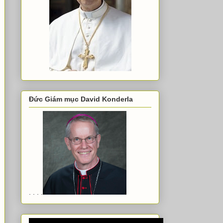
Đức Giám mục David Konderla
. . . .