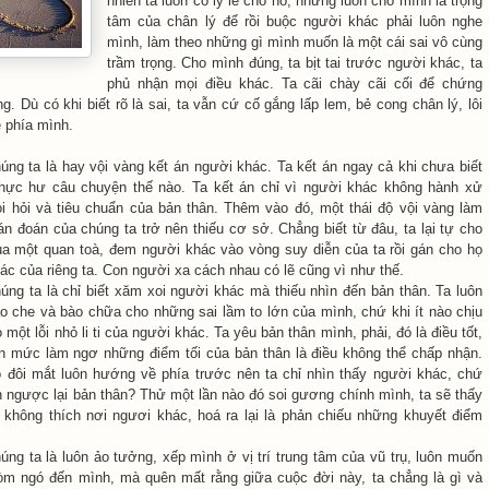
nhiên ta luôn có lý lẽ cho nó, nhưng luôn cho mình là trọng
tâm của chân lý để rồi buộc người khác phải luôn nghe
mình, làm theo những gì mình muốn là một cái sai vô cùng
trầm trọng. Cho mình đúng, ta bịt tai trước người khác, ta
phủ nhận mọi điều khác. Ta cãi chày cãi cối để chứng
. Dù có khi biết rõ là sai, ta vẫn cứ cố gắng lấp lem, bẻ cong chân lý, lôi
ề phía mình.
húng ta là hay vội vàng kết án người khác. Ta kết án ngay cả khi chưa biết
thực hư câu chuyện thế nào. Ta kết án chỉ vì người khác không hành xử
i hỏi và tiêu chuẩn của bản thân. Thêm vào đó, một thái độ vội vàng làm
n đoán của chúng ta trở nên thiếu cơ sở. Chẳng biết từ đâu, ta lại tự cho
ủa một quan toà, đem người khác vào vòng suy diễn của ta rồi gán cho họ
c của riêng ta. Con người xa cách nhau có lẽ cũng vì như thế.
húng ta là chỉ biết xăm xoi người khác mà thiếu nhìn đến bản thân. Ta luôn
ao che và bào chữa cho những sai lầm to lớn của mình, chứ khi ít nào chịu
một lỗi nhỏ li ti của người khác. Ta yêu bản thân mình, phải, đó là điều tốt,
 mức làm ngơ những điểm tối của bản thân là điều không thể chấp nhận.
 đôi mắt luôn hướng về phía trước nên ta chỉ nhìn thấy người khác, chứ
n ngược lại bản thân? Thử một lần nào đó soi gương chính mình, ta sẽ thấy
 không thích nơi ngươi khác, hoá ra lại là phản chiếu những khuyết điểm
úng ta là luôn ảo tưởng, xếp mình ở vị trí trung tâm của vũ trụ, luôn muốn
m ngó đến mình, mà quên mất rằng giữa cuộc đời này, ta chẳng là gì và