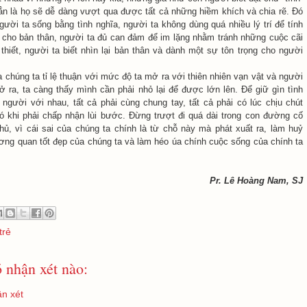
 hẳn là họ sẽ dễ dàng vượt qua được tất cả những hiềm khích và chia rẽ. Đó
người ta sống bằng tình nghĩa, người ta không dùng quá nhiều lý trí để tính
n cho bản thân, người ta đủ can đảm để im lặng nhằm tránh những cuộc cãi
thiết, người ta biết nhìn lại bản thân và dành một sự tôn trọng cho người
 chúng ta tỉ lệ thuận với mức độ ta mở ra với thiên nhiên vạn vật và người
 ra, ta càng thấy mình cần phải nhỏ lại để được lớn lên. Để giữ gìn tình
người với nhau, tất cả phải cùng chung tay, tất cả phải có lúc chịu chút
 có khi phải chấp nhận lùi bước. Đừng trượt đi quá dài trong con đường cố
hủ, vì cái sai của chúng ta chính là từ chỗ này mà phát xuất ra, làm huỷ
ơng quan tốt đẹp của chúng ta và làm héo úa chính cuộc sống của chính ta
Pr. Lê Hoàng Nam, SJ
trẻ
 nhận xét nào:
n xét