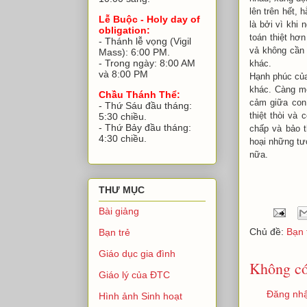
lên trên hết,
Lễ Buộc - Holy day of
là bởi vì khi 
obligation:
toán thiệt hơ
- Thánh lễ vọng (Vigil
vả không cần 
Mass): 6:00 PM.
- Trong ngày: 8:00 AM
khác.
và 8:00 PM
Hạnh phúc của
khác. Càng mở
Chầu Thánh Thể:
cảm giữa con 
- Thứ Sáu đầu tháng:
thiệt thòi và
5:30 chiều.
- Thứ Bảy đầu tháng:
chấp và bảo t
4:30 chiều.
hoại những tư
nữa.
THƯ MỤC
Bài giảng
Chủ đề:
Bạn 
Bạn trẻ
Giáo dục gia đình
Không có
Giáo lý của ĐTC
Đăng nhậ
Hình ảnh Sinh hoạt