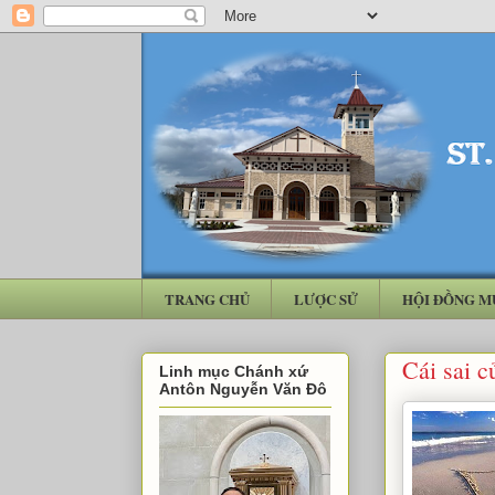
TRANG CHỦ
LƯỢC SỬ
HỘI ĐỒNG M
Cái sai c
Linh mục Chánh xứ
Antôn Nguyễn Văn Đô