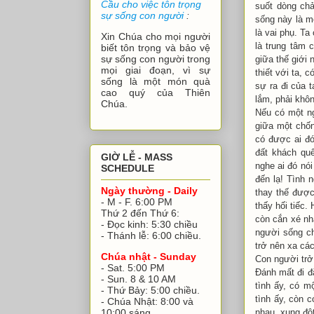
Cầu cho việc tôn trọng
suốt dòng chả
sự sống con người
:
sống này là mộ
là vai phụ. T
Xin Chúa cho mọi người
là trung tâm 
biết tôn trọng và bảo vệ
sự sống con người trong
giữa thế giới 
mọi giai đoạn, vì sự
thiết với ta, 
sống là một món quà
sự ra đi của 
cao quý của Thiên
lắm, phải khô
Chúa.
Nếu có một ng
giữa một chốn
có được ai đó
đất khách qu
GIỜ LỄ - MASS
nghe ai đó nó
SCHEDULE
đến lạ! Tình 
Ngày thường - Daily
thay thế được
- M - F. 6:00 PM
thấy hối tiếc
Thứ 2 đến Thứ 6:
còn cắn xé nha
- Đọc kinh: 5:30 chiều
người sống ch
- Thánh lễ: 6:00 chiều.
trở nên xa các
Chúa nhật - Sunday
Con người trở
- Sat. 5:00 PM
Đánh mất đi đặ
- Sun. 8 & 10 AM
tình ấy, có m
- Thứ Bảy: 5:00 chiều.
tình ấy, còn 
- Chúa Nhật: 8:00 và
nhau, xung đột
10:00 sáng.