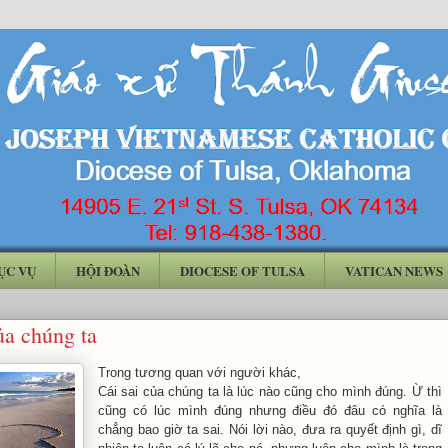
ỤC VỤ
HỘI ĐOÀN
DIOCESE OF TULSA
VATICAN NEWS
ủa chúng ta
Trong tương quan với người khác,
Cái sai của chúng ta là lúc nào cũng cho mình đúng. Ừ thì
cũng có lúc mình đúng nhưng điều đó đâu có nghĩa là
chẳng bao giờ ta sai. Nói lời nào, đưa ra quyết định gì, dĩ