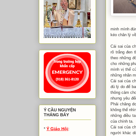
minh mình đúng
kéo chân lý v
Cái sai của c
rõ trắng đen 
theo những đò
cho những phá
mình vị thế c
những nhãn má
Cái sai của c
đủ lý do để b
thông cảm cho 
nhưng yêu đến
Phải chăng do
không thể nhì
Ý CẦU NGUYỆN
THÁNG BẢY
những điều ta
của chính ta.
Cái sai của ch
*
Ý Giáo Hội
:
người khác dò