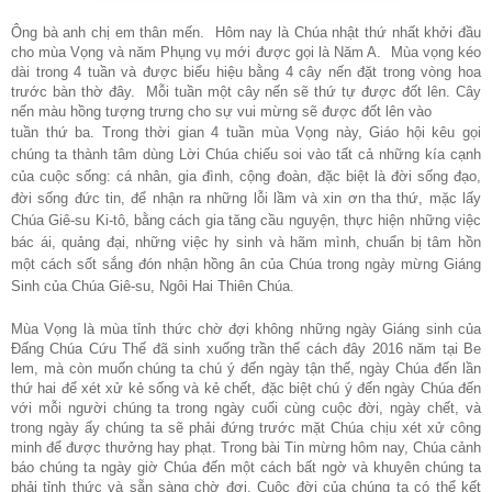
Ông bà anh chị em thân mến. Hôm nay là Chúa nhật thứ nhất khởi đầu
cho mùa
V
ọng và năm
P
hụng vụ mới được gọi là
N
ăm A. Mùa vọng kéo
dài trong 4 tuần và được biểu hiệu bằng 4 cây nến đặt trong vòng hoa
trước bàn thờ đây. Mỗi tuần một cây nến sẽ thứ tự được đốt lên. Cây
nến màu hồng tượng trưng cho sự vui mừng sẽ được đốt lên vào
tuần thứ ba. Trong thời gian 4 tuần mùa Vọng này, Giáo hội kêu gọi
chúng ta thành tâm dùng Lời Chúa chiếu soi vào tất cả những kía cạnh
của cuộc sống: cá nhân, gia đình, cộng đoàn, đặc biệt là đời sống đạo,
đời sống đức tin, để nhận ra những lỗi lầm và xin ơn tha thứ, mặc lấy
Chúa Giê-su Ki-tô, bằng cách gia tăng cầu nguyện, thực hiện những việc
bác ái, quảng đại, những việc hy sinh và hãm mình, chuẩn bị tâm hồn
một cách sốt sắng đón nhận hồng ân của Chúa trong ngày mừng Giáng
Sinh của Chúa Giê-su, Ngôi Hai Thiên Chúa.
Mùa
V
ọng là mùa tỉnh thức chờ đợi không những ngày Giáng sinh của
Đấng Chúa Cứu Thế đã sinh xuống trần thế cách đây 2016 năm tại Be
lem, mà còn muốn chúng ta chú ý đến ngày tận thế, ngày Chúa đến lần
thứ hai để xét xử kẻ sống và kẻ chết, đặc biệt chú ý đến ngày Chúa đến
với mỗi người chúng ta trong ngày cuối cùng cuộc đời, ngày chết, và
trong ngày ấy chúng ta sẽ phải đứng trước mặt Chúa chịu xét xử công
minh để được thưởng hay phạt. Trong bài Tin mừng hôm nay, Chúa cảnh
báo chúng ta ngày giờ Chúa đến một cách bất ngờ và khuyên chúng ta
phải tỉnh thức và sẵn sàng chờ đợi. Cuộc đời của chúng ta có thể kết