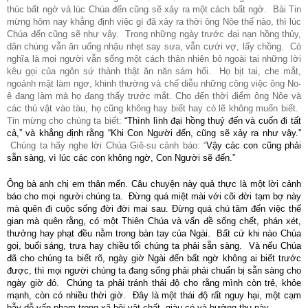
thúc bất ngờ và lúc Chúa đến cũng sẽ xảy ra một cách bất ngờ. Bài Tin
mừng hôm nay khẳng định việc gì đã xảy ra thời ông Nôe thế nào, thì lúc
Chúa đến cũng sẽ như vậy. Trong những ngày trước đại nạn hồng thủy,
dân chúng vẫn ăn uống nhậu nhẹt say sưa, vẫn cưới vợ, lấy chồng. Có
nghĩa là mọi người vẫn sống một cách thản nhiên bỏ ngoài tai những lời
kêu gọi của ngôn sứ thành thật ăn năn sám hối. Họ bịt tai, che mắt,
ngoảnh mặt làm ngơ, khinh thường và chế diễu những công việc ông No-
ê đang làm mà họ đang thấy trước mắt. Cho đến thời điểm ông Nôe và
các thú vật vào tàu, họ cũng không hay biết hay có lẽ không muốn biết.
Tin mừng cho chúng ta biết:
“Thình lình đại hồng thuỷ đến và cuốn đi tất
cả,” và khẳng định rằng “Khi Con Người đến, cũng sẽ xảy ra như vậy.”
Chúng ta hãy nghe lời Chúa Giê-su cảnh báo: “
Vậy các con cũng phải
sẵn sàng, vì lúc các con không ngờ, Con Người sẽ đến.”
Ông bà anh chị em thân mến. Câu chuyện này quả thực là một lời cảnh
báo cho mọi người chúng ta. Đừng quá miệt mài với cõi đời tạm bợ này
mà quên đi cuộc sống đời đời mai sau. Đừng quá chú tâm đến việc thế
gian mà quên rằng, có một Thiên Chúa và vấn đề sống chết, phán xét,
thưởng hay phạt đều nằm trong bàn tay của Ngài. Bất cứ khi nào Chúa
gọi, buổi sáng, trưa hay chiều tối chúng ta phải sẵn sàng. Và nếu Chúa
đã cho chúng ta biết rõ, ngày giờ Ngài đến bất ngờ không ai biết trước
được, thì mọi người chúng ta đang sống phải phải chuẩn bị sẵn sàng cho
ngày giờ đó. Chúng ta phải tránh thái độ cho rằng mình còn trẻ, khỏe
mạnh, còn có nhiều thời giờ. Đây là một thái độ rất nguy hại, một cạm
bẫy dễ vấp phạm trong xã hội vật chất, giàu có và hưởng thụ này.