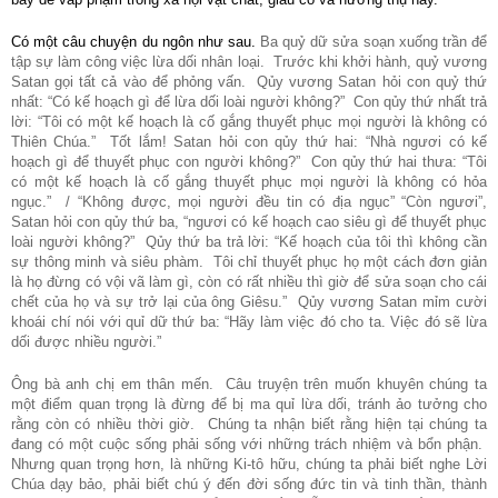
Có một câu chuyện du ngôn như sau.
Ba quỷ dữ sửa soạn xuống trần để
tập sự làm công việc lừa dối nhân loại. Trước khi khởi hành, quỷ vương
Satan gọi tất cả vào để phỏng vấn. Qủy vương Satan hỏi con quỷ thứ
nhất: “Có kế hoạch gì để lừa dối loài người không?” Con qủy thứ nhất trả
lời: “Tôi có một kế hoạch là cố gắng thuyết phục mọi người là không có
Thiên Chúa.” Tốt lắm! Satan hỏi con qủy thứ hai: “Nhà ngươi có kế
hoạch gì để thuyết phục con người không?” Con qủy thứ hai thưa: “Tôi
có một kế hoạch là cố gắng thuyết phục mọi người là không có hỏa
ngục.” / “Không được, mọi người đều tin có địa ngục” “Còn ngươi”,
Satan hỏi con qủy thứ ba, “ngươi có kế hoạch cao siêu gì để thuyết phục
loài người không?” Qủy thứ ba trả lời: “Kế hoạch của tôi thì không cần
sự thông minh và siêu phàm. Tôi chỉ thuyết phục họ một cách đơn giản
là họ đừng có vội vã làm gì, còn có rất nhiều thì giờ để sửa soạn cho cái
chết của họ và sự trở lại của ông Giêsu.” Qủy vương Satan mỉm cười
khoái chí nói với quỉ dữ thứ ba: “Hãy làm việc đó cho ta. Việc đó sẽ lừa
dối được nhiều người.”
Ông bà anh chị em thân mến. Câu truyện trên muốn khuyên chúng ta
một điểm quan trọng là đừng để bị ma quỉ lừa dối, tránh ảo tưởng cho
rằng còn có nhiều thời giờ. Chúng ta nhận biết rằng hiện tại chúng ta
đang có một cuộc sống phải sống với những trách nhiệm và bổn phận.
Nhưng quan trọng hơn, là những Ki-tô hữu, chúng ta phải biết nghe Lời
Chúa dạy bảo, phải biết chú ý đến đời sống đức tin và tinh thần, thành