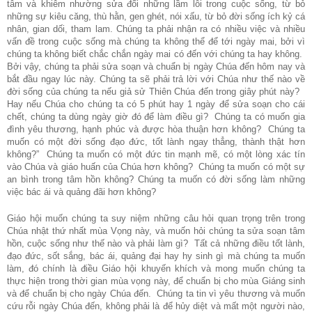
tâm và khiêm nhường sửa đổi những lầm lỗi trong cuộc sống, từ bỏ
những sự kiêu căng, thù hằn, gen ghét, nói xấu, từ bỏ đời sống ích kỷ cá
nhân, gian dối, tham lam. Chúng ta phải nhận ra có nhiều việc và nhiều
vấn đề trong cuộc sống mà chúng ta không thể để tới ngày mai, bởi vì
chúng ta không biết chắc chắn ngày mai có đến với chúng ta hay không.
Bởi vậy, chúng ta phải sửa soạn và chuẩn bị ngày Chúa đến hôm nay và
bắt đầu ngay lúc này. Chúng ta sẽ phải trả lời với Chúa như thế nào về
đời sống của chúng ta nếu giả sử Thiên Chúa đến trong giây phút này?
Hay nếu Chúa cho chúng ta có 5 phút hay 1 ngày để sửa soạn cho cái
chết, chúng ta dùng ngày giờ đó để làm điều gì? Chúng ta có muốn gia
đình yêu thương, hạnh phúc và được hòa thuận hơn không? Chúng ta
muốn có một đời sống đạo đức, tốt lành ngay thẳng, thành thật hơn
không?” Chúng ta muốn có một đức tin mạnh mẽ, có một lòng xác tín
vào Chúa và giáo huấn của Chúa hơn không? Chúng ta muốn có một sự
an bình trong tâm hồn không? Chúng ta muốn có đời sống làm những
việc bác ái và quảng đãi hơn không?
Giáo hội muốn chúng ta suy niệm những câu hỏi quan trọng trên trong
Chúa nhật thứ nhất mùa
V
ọng này, và muốn hỏi chúng ta sửa soạn tâm
hồn, cuộc sống như thế nào và phải làm gì? Tất cả những điều tốt lành,
đạo đức, sốt sắng, bác ái, quảng đại hay hy sinh gì mà chúng ta muốn
làm, đó chính là điều Giáo hội khuyến khích và mong muốn chúng ta
thực hiện trong thời gian mùa vọng này, để chuẩn bị cho mùa Giáng sinh
và để chuẩn bị cho ngày Chúa đến. Chúng ta tin vì yêu thương và muốn
cứu rỗi ngày Chúa đến, không phải là để hủy diệt và mất một người nào,