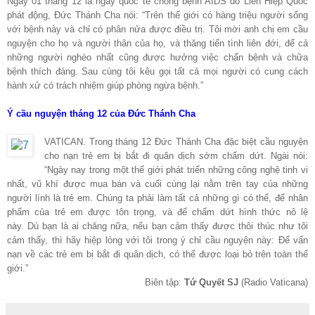
Ngày 01 tháng 12 là ngày quốc tế chống bệnh AIDS do Liên Hiệp Quốc
phát động, Đức Thánh Cha nói: “Trên thế giới có hàng triệu người sống
với bệnh này và chỉ có phân nửa được điều trị. Tôi mời anh chị em cầu
nguyện cho họ và người thân của họ, và thăng tiến tình liên đới, để cả
những người nghèo nhất cũng được hưởng việc chẩn bệnh và chữa
bệnh thích đáng. Sau cùng tôi kêu gọi tất cả mọi người có cung cách
hành xử có trách nhiệm giúp phòng ngừa bệnh.”
Ý cầu nguyện tháng 12 của Đức Thánh Cha
VATICAN. Trong tháng 12 Đức Thánh Cha đặc biệt cầu nguyện
cho nạn trẻ em bị bắt đi quân dịch sớm chấm dứt. Ngài nói:
“Ngày nay trong một thế giới phát triển những công nghệ tinh vi
nhất, vũ khí được mua bán và cuối cùng lại nằm trên tay của những
người lính là trẻ em. Chúng ta phải làm tất cả những gì có thể, để nhân
phẩm của trẻ em được tôn trọng, và để chấm dứt hình thức nô lệ
này. Dù bạn là ai chăng nữa, nếu bạn cảm thấy được thôi thúc như tôi
cảm thấy, thì hãy hiệp lòng với tôi trong ý chỉ cầu nguyện này: Để vấn
nạn về các trẻ em bị bắt đi quân dịch, có thể được loại bỏ trên toàn thế
giới.”
Biên tập:
Tứ Quyết SJ
(Radio Vaticana)