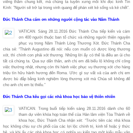
viếng thăm chung kết, mà chúng ta tuyên xưng mỗi khi đọc kinh Tin
Kính: ”Người sẽ trở lại trong vinh quang để phán xét kẻ sống và kẻ chết”.
Đức Thánh Cha cám ơn những người cộng tác vào Năm Thánh
VATICAN. Sáng 28.11.2016 Đức Thánh Cha tiếp kiến và cám
ơn 400 người thuộc ban tổ chức và những người thiện nguyện
phục vụ trong Năm Thánh Lòng Thương Xót. Đức Thánh Cha
chia sẻ: “Thánh Augustino đã nói: nếu con muốn có được lòng thương
xót, thì chính con phải xót thương. Những lời ấy có thể là điều an ủi cho
tất cả chúng ta. Qua sự dấn thân, anh chị em đã biểu lộ không chỉ công
việc thường nhật, nhưng còn thi hành việc phục vụ thương xót cho hàng
triệu tín hữu hành hương đến Roma. Ước gì sự vất vả của anh chị em
được bù đắp bằng kinh nghiệm lòng thương xót mà Chúa sẽ không để
cho anh chị em bị thiếu.”
Đức Thánh Cha kêu gọi các nhà khoa học bảo vệ thiên nhiên
VATICAN. Trong buổi tiếp kiến sáng 28.11.2016 dành cho 60
tham dự viên khóa họp toàn thể của Hàn lâm viện Tòa Thánh về
khoa học, Đức Thánh Cha nhận xét: “Trước tiên các nhà khoa
học không chịu sự chi phối của các lợi lộc chính trị, kinh tế hoặc ý thức
hệ, và khi ấy các nhà khoa học có nghĩa vụ kiến tạo một kiểu mẫu văn