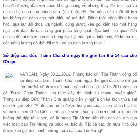
hóa để đương đầu với cuộc khủng hoảng về những thay đổi khí hậu và
những hậu quả của chúng về mặt xã hội, để tiềm năng sản xuất rất lớn
lao không chỉ dành cho một thiểu số mà thôi. Đồng thời cộng đồng khoa
học, qua sự đối thoại đa ngành, cũng được kêu gọi kiến tạo một hàng
ngũ lãnh đạo đề ra những giải pháp tổng quát, đặc biệt liên quan đến
những đề tài được bàn đến trong đại hội của quí vị hiện nay, đó là: nước,
các năng lượng có thể đổi mới, và an ninh lương thực.”
Sứ điệp của Đức Thánh Cha cho ngày thế giới lần thứ 54 cầu cho
Ơn gọi
VATICAN. Ngày 30.11.2016, Phòng báo chí Tòa Thánh công bố
sứ điệp của Đức Thánh Cha nhân ngày thế giới cầu cho ơn gọi
lần thứ 54 sẽ được cử hành vào chúa nhật 07.05.2017 với chủ
đề “Được Chúa Thánh Linh thúc đẩy thi hành sứ mạng truyền giáo”.
Trong sứ điệp Đức Thánh Cha quảng diễn ý nghĩa chiều kích thừa sai
của ơn gọi Kitô: “Ai để cho mình được tiếng nói của Thiên Chúa thu hút
và bước theo Chúa Giêsu, thì họ sẽ sớm khám phá nơi mình ước muốn
không thể dập tắt được, đó là mang Tin Mừng đến cho anh chị em qua
việc loan báo Tin Mừng và phục vụ bác ái. Tất cả các tín hữu Kitô đều
được kêu gọi trở thành những thừa sai của Tin Mừng!”