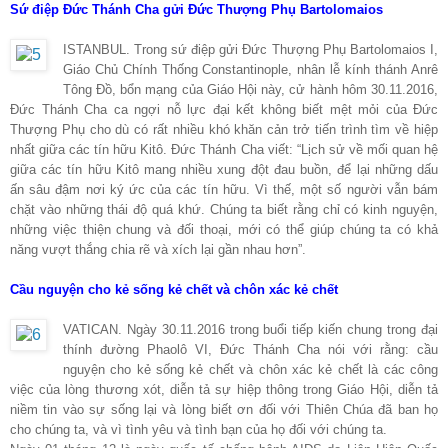
Sứ điệp Đức Thánh Cha gửi Đức Thượng Phụ Bartolomaios
ISTANBUL. Trong sứ điệp gửi Đức Thượng Phụ Bartolomaios I,
Giáo Chủ Chính Thống Constantinople, nhân lễ kính thánh Anrê
Tông Đồ, bổn mạng của Giáo Hội này, cử hành hôm 30.11.2016,
Đức Thánh Cha ca ngợi nỗ lực đại kết không biết mệt mỏi của Đức
Thượng Phụ cho dù có rất nhiều khó khăn cản trở tiến trình tìm về hiệp
nhất giữa các tín hữu Kitô. Đức Thánh Cha viết: “Lịch sử về mối quan hệ
giữa các tín hữu Kitô mang nhiều xung đột đau buồn, để lại những dấu
ấn sâu đậm nơi ký ức của các tín hữu. Vì thế, một số người vẫn bám
chặt vào những thái độ quá khứ. Chúng ta biết rằng chỉ có kinh nguyện,
những việc thiện chung và đối thoại, mới có thể giúp chúng ta có khả
năng vượt thắng chia rẽ và xích lại gần nhau hơn”.
Cầu nguyện cho kẻ sống kẻ chết và chôn xác kẻ chết
VATICAN. Ngày 30.11.2016 trong buổi tiếp kiến chung trong đại
thính đường Phaolô VI, Đức Thánh Cha nói với rằng: cầu
nguyện cho kẻ sống kẻ chết và chôn xác kẻ chết là các công
việc của lòng thương xót, diễn tả sự hiệp thông trong Giáo Hội, diễn tả
niềm tin vào sự sống lại và lòng biết ơn đối với Thiên Chúa đã ban họ
cho chúng ta, và vì tình yêu và tình bạn của họ đối với chúng ta.