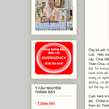
Ông bà anh ch
Linh. Hiển li
vậy, Chúa Hiể
Thiên Chúa, ch
Bài Tin mừng
hành trình da
máng cỏ nghè
đường, và đã
quì thờ lạy v
Ý CẦU NGUYỆN
THÁNG BẢY
Cuộc hành trìn
giá. Chúng ta 
*
Ý Giáo Hội
:
tham dự Thánh