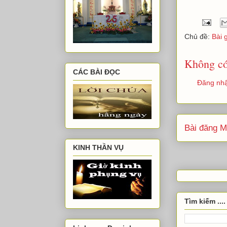
Chủ đề:
Bài 
Không có
CÁC BÀI ĐỌC
Đăng nhậ
Bài đăng M
KINH THẦN VỤ
Tìm kiếm ....