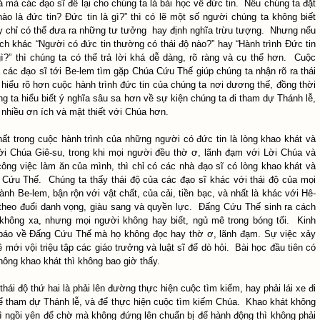
á mà các đạo sĩ để lại cho chúng ta là bài học về đức tin. Nếu chúng ta đặt
ào là đức tin? Đức tin là gì?” thì có lẽ một số người chúng ta không biết
hay chỉ có thể đưa ra những tư tưởng hay định nghĩa trừu tượng. Nhưng nếu
́ch khác “Người có đức tin thường có thái độ nào?” hay “Hành trình Đức tin
gì?” thì chúng ta có thể trả lời khá dễ dàng, rõ ràng và cụ thể hơn. Cuộc
a các đạo sĩ tới Be-lem tìm gặp Chúa Cứu Thế giúp chúng ta nhận rõ ra thái
, hiểu rõ hơn cuộc hành trình đức tin của chúng ta nơi dương thế, đồng thời
ng ta hiểu biết ý nghĩa sâu sa hơn về sự kiện chúng ta đi tham dự Thánh lễ,
nhiều ơn ích và mật thiết với Chúa hơn.
hất trong cuộc hành trình của những người có đức tin là lòng khao khát và
̀i Chúa Giê-su, trong khi mọi người đều thờ ơ, lãnh đạm với Lời Chúa và
công việc làm ăn của mình, thì chỉ có các nhà đạo sĩ có lòng khao khát và
Cứu Thế. Chúng ta thấy thái độ của các đạo sĩ khác với thái độ của mọi
̀nh Be-lem, bận rộn với vật chất, của cải, tiền bạc, và nhất là khác với Hê-
heo đuổi danh vọng, giàu sang và quyền lực. Đấng Cứu Thế sinh ra cách
không xa, nhưng mọi người không hay biết, ngủ mê trong bóng tối. Kinh
 báo về Đấng Cứu Thế mà họ không đọc hay thờ ơ, lãnh đạm. Sự việc xảy
 mới vội triệu tập các giáo trưởng và luật sĩ để dò hỏi. Bài học đầu tiên có
: không khao khát thì không bao giờ thấy.
hái độ thứ hai là phải lên đường thực hiện cuộc tìm kiếm, hay phải lái xe đi
để tham dự Thánh lễ, và để thực hiện cuộc tìm kiếm Chúa. Khao khát không
ì ngồi yên để chờ mà không đứng lên chuẩn bị để hành động thì không phải