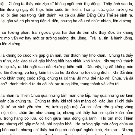
thật. Chúng ta thấy các đạo sĩ không ngồi chờ thụ động. Thấy ánh sao lạ,
lên đường ngay để thực hiện cuộc tìm kiếm. Trái lại, các giáo trưởng và
rất rõ lời tiên báo trong Kinh thánh, và cả địa điểm Đấng Cứu Thế sẽ sinh ra,
ó lại gần và có phương tiện đi đến, nhưng họ đâu có nhúc nhích, lên đường.
 sự tương phản, trái ngược giữa hai thái độ trên cho thấy đức tin không
ớc mơ vẩn vơ hay một tư tưởng suông, thụ động. Trái lại, tin là hành động,
là lên đường.
ba là không bỏ cuộc khi gặp gian nan, thử thách hay khó khăn. Chúng ta thấy
nh trình, các đạo sĩ đã gặp không biết bao nhiêu khó khăn. Nhưng thử thách
 với họ xảy ra khi ngôi sao dẫn đường biến mất. Dầu vậy, họ đã không nản
tục lên đường, và lòng kiên trì của họ đã đưa họ tới cùng đích. Khi đối diện
 khó khăn trong cuộc sống, chúng ta có thái độ như thế nào với Chúa, và đã
ao? Hành trình đức tin đòi hỏi sự trung kiên, trung thành và kiên trì.
ba là nhận ra Thiên Chúa qua những tấm màn che lấp, hay qua những sự kiện
oán của chúng ta. Chúng ta thấy khi tới bên máng cỏ, các đạo sĩ chỉ thấy
một trẻ sơ sinh yếu hèn. Họ tưởng gặp một Ấu nhi nằm trên giường vàng
 nệm êm, chăn ấm như chúng ta, nhưng chỉ thấy hài nhi quấn khăn nằm
, trong hang bò lừa, cô tịch giữa mùa đông giá lạnh. Họ tìm một Thiên
g nhưng chỉ gặp một hài nhi nghèo khó. Họ tưởng gặp một công chúa và
ng bên cạnh, nhưng chỉ thấy hai ông bà nhà quê nghèo khó, đơn sơ. Nhưng