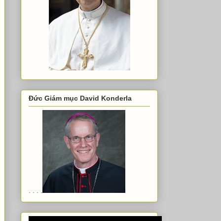
Đức Giám mục David Konderla
. . . .