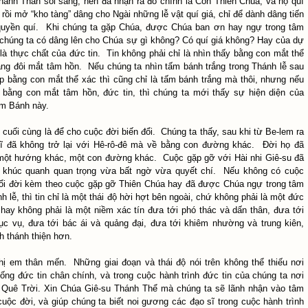
hánh Thần soi sáng, nên đã nhận ra đó chính là Con Thiên Chúa, và họ quì
, rồi mở “kho tàng” dâng cho Ngài những lễ vật quí giá, chỉ để dành dâng tiến
quyền quí. Khi chúng ta gặp Chúa, được Chúa ban ơn hay ngự trong tâm
 chúng ta có dâng lên cho Chúa sự gì không? Có quí giá không? Hay của dự
à thực chất của đức tin. Tin không phải chỉ là nhìn thấy bằng con mắt thể
ng đôi mắt tâm hồn. Nếu chúng ta nhìn tấm bánh trắng trong Thánh lễ sau
p bằng con mắt thể xác thì cũng chỉ là tấm bánh trắng mà thôi, nhưng nếu
 bằng con mắt tâm hồn, đức tin, thì chúng ta mới thấy sự hiện diện của
m Bánh này.
ư cuối cùng là để cho cuộc đời biến đổi. Chúng ta thấy, sau khi từ Be-lem ra
sĩ đã không trở lại với Hê-rô-đê mà về bằng con đường khác. Đời họ đã
̣t hướng khác, một con đường khác. Cuộc gặp gỡ với Hài nhi Giê-su đã
t khúc quanh quan trọng vừa bất ngờ vừa quyết chí. Nếu không có cuộc
đổi đời kèm theo cuộc gặp gỡ Thiên Chúa hay đã được Chúa ngự trong tâm
 lễ, thì tin chỉ là một thái độ hời hợt bên ngoài, chứ không phải là một đức
 hay không phải là một niềm xác tín đưa tới phó thác và dấn thân, đưa tới
̣c vụ, đưa tới bác ái và quảng đại, đưa tới khiêm nhường và trung kiên,
̀nh thánh thiện hơn.
̣ em thân mến. Những giai đoạn và thái độ nói trên không thể thiếu nơi
sống đức tin chân chính, và trong cuộc hành trình đức tin của chúng ta nơi
 Quê Trời. Xin Chúa Giê-su Thánh Thể mà chúng ta sẽ lãnh nhận vào tâm
 cuộc đời, và giúp chúng ta biết
noi gương các đạo sĩ trong cuộc hành trình