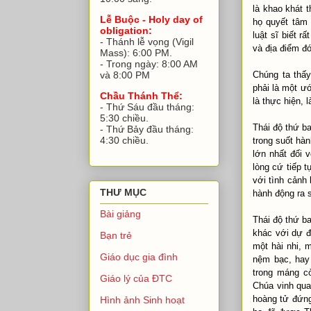
là khao khát 
Lễ Buộc - Holy day of
họ quyết tâm 
obligation:
luật sĩ biết 
- Thánh lễ vọng (Vigil
và địa điểm đ
Mass): 6:00 PM.
- Trong ngày: 8:00 AM
Chúng ta thấy
và 8:00 PM
phải là một ư
Chầu Thánh Thể:
là thực hiện, 
- Thứ Sáu đầu tháng:
5:30 chiều.
Thái độ thứ 
- Thứ Bảy đầu tháng:
4:30 chiều.
trong suốt hà
lớn nhất đối
lòng cứ tiếp 
với tình cảnh
THƯ MỤC
hành động ra s
Bài giảng
Thái độ thứ 
khác với dự đ
Bạn trẻ
một hài nhi, 
Giáo dục gia đình
nệm bạc, hay
trong máng cỏ
Giáo lý của ĐTC
Chúa vinh quan
hoàng tử đứ
Hình ảnh Sinh hoạt