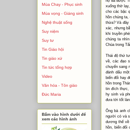
họ đã được T
Mùa Chay - Phục sinh
xuống thờ lạy
cho các bậc 
Mùa vọng - Giáng sinh
hồn chúng ta,
Nghệ thuật sống
thừa? Và đây l
xác, nhưng bằ
Suy niệm
khi truyền phé
chúng ta nhìn
Suy tư
Chúa trong Tấ
Tin Giáo hội
Thái độ thứ t
Tin giáo xứ
về, các đạo 
chuyển sang mô
Tin tức tổng hợp
đánh dấu mộ
Video
biến đổi hay 
hồn trong Thánh
Văn hóa - Tôn giáo
tin đích thực,
hy sinh và phu
Đức Maria
đưa tới tốt la
Ông bà anh chi
Bấm vào hình dưới để
người có và 
xem các hình ảnh
dương thế về
hồn, biến đổi