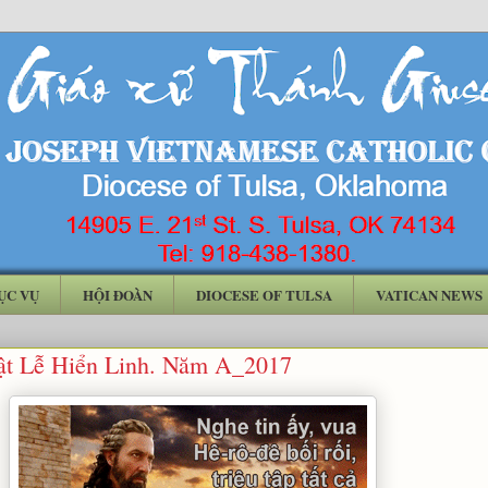
ỤC VỤ
HỘI ĐOÀN
DIOCESE OF TULSA
VATICAN NEWS
t Lễ Hiển Linh. Năm A_2017