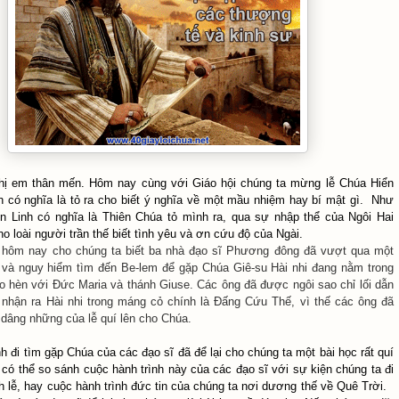
ị em thân mến. Hôm nay cùng với Giáo hội chúng ta mừng lễ Chúa Hiển
nh có nghĩa là tỏ ra cho biết ý nghĩa về một mầu nhiệm hay bí mật gì. Như
n Linh có nghĩa là Thiên Chúa tỏ mình ra, qua sự nhập thể của Ngôi Hai
o loài người trần thế biết tình yêu và ơn cứu độ của Ngài.
 hôm nay cho chúng ta biết ba nhà đạo sĩ Phương đông đã vượt qua một
̀i và nguy hiểm tìm đến Be-lem để gặp Chúa Giê-su Hài nhi đang nằm trong
o hèn với Đức Maria và thánh Giuse. Các ông đã được ngôi sao chỉ lối dẫn
 nhận ra Hài nhi trong máng cỏ chính là Đấng Cứu Thế, vì thế các ông đã
à dâng những của lễ quí lên cho Chúa.
h đi tìm gặp Chúa của các đạo sĩ đã để lại cho chúng ta một bài học rất quí
có thể so sánh cuộc hành trình này của các đạo sĩ với sự kiện chúng ta đi
 lễ, hay cuộc hành trình đức tin của chúng ta nơi dương thế về Quê Trời.