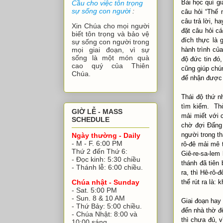
Bài học quí gi
Cầu cho việc tôn trọng
sự sống con người
:
câu hỏi “Thế n
câu trả lời, 
Xin Chúa cho mọi người
đặt câu hỏi ca
biết tôn trọng và bảo vệ
đích thực là 
sự sống con người trong
hành trình củ
mọi giai đoạn, vì sự
sống là một món quà
độ đức tin đó
cao quý của Thiên
cũng giúp chú
Chúa.
để nhận được 
Thái độ thứ n
tìm kiếm. Thơ
GIỜ LỄ - MASS
mải miết với 
SCHEDULE
chờ đợi Đấng 
người trong tha
Ngày thường - Daily
- M - F. 6:00 PM
rô-đê mải mê t
Thứ 2 đến Thứ 6:
Giê-re-sa-lem 
- Đọc kinh: 5:30 chiều
thánh đã tiên
- Thánh lễ: 6:00 chiều.
ra, thì Hê-rô-đê
thể rút ra là
Chúa nhật - Sunday
- Sat. 5:00 PM
- Sun. 8 & 10 AM
Giai đoạn hay t
- Thứ Bảy: 5:00 chiều.
đến nhà thờ 
- Chúa Nhật: 8:00 và
thì chưa đủ, v
10:00 sáng.