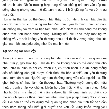
đổi tranh luận. Nhiều trường hợp trong đó vợ chồng chỉ còn vẫn tiếp tục
sống chung nhưng quan hệ đã lạnh nhạt, chỉ biết giữ nghĩa vụ với nhau
mà thôi.
Hôn nhân thất bại có thể được nhận thấy trước, khi tình cảm bắt dầu tắt
dần do cách cư xử của người bạn đời thiếu yêu thương, thiếu ân cần,
khi chồng hay vợ xem ra bận tâm nhiều đến niềm vui thú riêng mà không
quan tâm đến hạnh phúc chung. Những dấu hiệu cho thấy một người
chồng và vợ anh không yêu thương nhau khi thịnh vượng cũng như lúc
gian nan, khi đau yếu cũng như lúc mạnh khỏe.
Tại sao họ lại như vậy
Trong khi sống chung vợ chồng bắt đầu nhận ra những thói quen của
nhau trái ý, gây bực bội. Dần dà khi họ không còn có thể dung thứ cho
nhau nữa lại sinh ra cãi cọ, trách cứ, chỉ trích nhau. Có khi căng thẳng
đến nỗi không còn giữ được bình tĩnh. Họ bộc lộ thiếu sự yêu thương
quan tâm lẫn nhau. Người này xem thường công việc của người kia. Rồi
ghen tuông, sỉ nhục, làm tổn thương nhau. Thường xuyên xung đột, mâu
thuẫn, tranh chấp vợ chồng, khiến họ cảm thấy không hạnh phúc. Nếu
như họ đủ chín chắn có thể nhận ra được lầm lỗi của mình, vợ chồng có
thể nói chuyện và thỏa thuận với nhau một giải pháp tương đối cho vấn
đề. Đôi bạn có thể xây dựng mối quan hệ hôn nhân gia đình tốt hơn dần
theo năm tháng nếu biết giải quyết các vấn đề xung khắc trong yêu