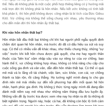
thế. Nếu đó không phải là một cuộc phối hợp thiêng liêng có ý hướng mãi
mãi trọn đời thì không phải là hôn nhân. Nếu kết ước không có tính bất
khả phân li, thì hôn phối không được công nhận là bí tích của Đức Giêsu
Kitô. Vợ chồng mà không thể sống chung với nhau, yêu thương nhau
cho đến mãn đời thì hôn nhân ấy thất bại.
Khi nào hôn nhân thất bại?
Hôn nhân bắt đầu thất bại không chỉ khi hai người phối ngẫu quyết định
chấm dứt quan hệ hôn nhân, mà trước đó đã có dấu hiệu sa sút và suy
sụp. Có thể có nhiều vấn đề khác nhau, như thiếu chung thủy, những “sự
việc” trước khi kết hôn chưa được giải quyết, cha mẹ hay người thân
thuộc của “bên kia” xâm nhập sâu vào sự riêng tư của vợ chồng, bạo
hành thể lí, vợ chồng không hợp nhau, không có khả năng chu cấp cho
cuộc sống gia đình và vân vân, dẫn đến hôn nhân thất bại. Có thể vì quá
mê mải và lo lắng về tài chánh, việc làm, sức khỏe, con cái, vợ chồng
thành ra bận rộn, rồi căng thẳng. Họ tưởng nghĩ mình đang lo cho gia
đình nên mê mải nhiều sự đến nỗi phương hại đến mối quan hệ hôn
nhân, hạnh phúc gia đình. Họ không ý thức từng ngày mình đã đang dần
đánh mất niềm say mê nhau như những năm tháng đầu lưu luyến ấy.
Những vấn đề ấy trước kia được xem nhẹ nay họ nhận ra đó là những dị
biệt nghiêm trọng. Người này, hoặc cả hai, đã không còn bộc lộ tình cảm
yêu quí đối với người kia như trước đây vẫn thường làm trong khi trao