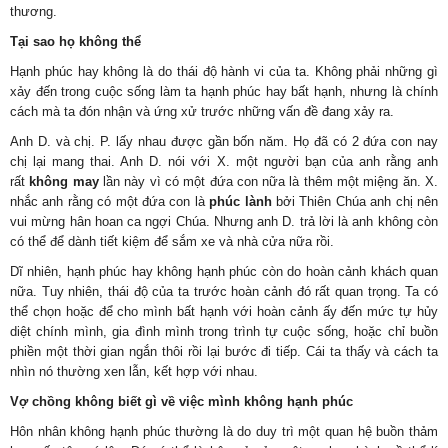
thương.
Tại sao họ không thể
Hạnh phúc hay không là do thái độ hành vi của ta. Không phải những gì
xảy đến trong cuộc sống làm ta hạnh phúc hay bất hạnh, nhưng là chính
cách mà ta đón nhận và ứng xử trước những vấn đề đang xảy ra.
Anh D. và chị. P. lấy nhau được gần bốn năm. Họ đã có 2 đứa con nay
chị lại mang thai. Anh D. nói với X. một người bạn của anh rằng anh
rất
không may
lần này vì có một đứa con nữa là thêm một miệng ăn. X.
nhắc anh rằng có một đứa con là
phúc lành
bởi Thiên Chúa anh chị nên
vui mừng hân hoan ca ngợi Chúa. Nhưng anh D. trả lời là anh không còn
có thể để dành tiết kiệm để sắm xe và nhà cửa nữa rồi.
Dĩ nhiên, hạnh phúc hay không hạnh phúc còn do hoàn cảnh khách quan
nữa. Tuy nhiên, thái độ của ta trước hoàn cảnh đó rất quan trọng. Ta có
thể chọn hoặc để cho mình bất hạnh với hoàn cảnh ấy đến mức tự hủy
diệt chính mình, gia đình mình trong trình tự cuộc sống, hoặc chỉ buồn
phiền một thời gian ngắn thôi rồi lại bước đi tiếp. Cái ta thấy và cách ta
nhìn nó thường xen lẫn, kết hợp với nhau.
Vợ chồng không biết gì về việc mình không hạnh phúc
Hôn nhân không hạnh phúc thường là do duy trì một quan hệ buồn thảm