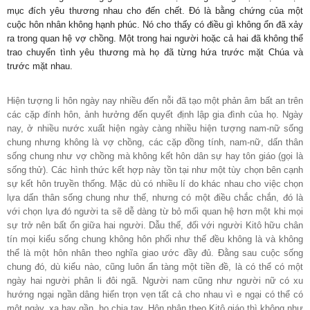
mục đích yêu thương nhau cho đến chết. Đó là bằng chứng của một
cuộc hôn nhân không hạnh phúc. Nó cho thấy có điều gì không ổn đã xảy
ra trong quan hệ vợ chồng. Một trong hai người hoặc cả hai đã không thể
trao chuyển tình yêu thương mà họ đã từng hứa trước mặt Chúa và
trước mặt nhau.
Hiện tượng li hôn ngày nay nhiều đến nỗi đã tạo một phản âm bất an trên
các cặp đính hôn, ảnh hưởng đến quyết định lập gia đình của họ. Ngày
nay, ở nhiều nước xuất hiện ngày càng nhiều hiện tượng nam-nữ sống
chung nhưng không là vợ chồng, các cặp đồng tính, nam-nữ, dấn thân
sống chung như vợ chồng mà không kết hôn dân sự hay tôn giáo (gọi là
sống thử). Các hình thức kết hợp này tồn tại như một tùy chọn bên cạnh
sự kết hôn truyền thống. Mặc dù có nhiều lí do khác nhau cho việc chọn
lựa dấn thân sống chung như thế, nhưng có một điều chắc chắn, đó là
với chọn lựa đó người ta sẽ dễ dàng từ bỏ mối quan hệ hơn một khi mọi
sự trở nên bất ổn giữa hai người. Dẫu thế, đối với người Kitô hữu chân
tín mọi kiểu sống chung không hôn phối như thế đều không là và không
thể là một hôn nhân theo nghĩa giao ước đầy đủ. Đằng sau cuộc sống
chung đó, dù kiểu nào, cũng luôn ẩn tàng một tiền đề, là có thể có một
ngày hai người phân li đôi ngã. Người nam cũng như người nữ có xu
hướng ngại ngần dâng hiến trọn vẹn tất cả cho nhau vì e ngại có thể có
một ngày, xa hay gần, họ chia tay. Hôn nhân theo Kitô giáo thì không như