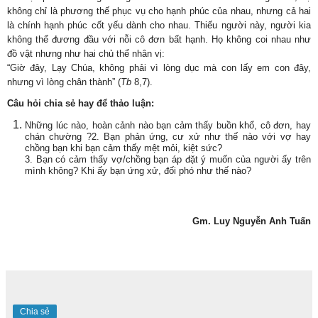
không chỉ là phương thế phục vụ cho hạnh phúc của nhau, nhưng cả hai
là chính hạnh phúc cốt yếu dành cho nhau. Thiếu người này, người kia
không thể đương đầu với nỗi cô đơn bất hạnh. Họ không coi nhau như
đồ vật nhưng như hai chủ thể nhân vị:
“Giờ đây, Lạy Chúa, không phải vì lòng dục mà con lấy em con đây,
nhưng vì lòng chân thành” (
Tb
8,7).
Câu hỏi chia sẻ hay để thảo luận:
Những lúc nào, hoàn cảnh nào bạn cảm thấy buồn khổ, cô đơn, hay
chán chường ?2. Bạn phản ứng, cư xử như thế nào với vợ hay
chồng bạn khi bạn cảm thấy mệt mỏi, kiệt sức?
3. Bạn có cảm thấy vợ/chồng bạn áp đặt ý muốn của người ấy trên
mình không? Khi ấy bạn ứng xử, đối phó như thế nào?
Gm. Luy Nguyễn Anh Tuấn
Chia sẻ