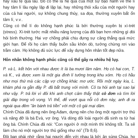
hay xấu tệ quá lâu. Đó có thể là hệ quả của một sự bạo hành về thể lí
hay tâm lí lâu ngày lặp đi lặp lại, hay những thói xấu của một người hay
của cả hai người, sự không chung thủy, sa đọa, thường xuyên bất ổn
tâm lí, v.v..
Cũng có thể lí do không hạnh phúc là bởi thường xuyên bị xì-trét
(stress). Xì-trét tước mất nhiều năng lượng của đôi bạn hơn những gì đòi
hỏi bình thường. Hai vợ chồng phải chịu đựng sự căng thẳng quá mức
giới hạn. Để rồi họ cảm thấy buồn sầu khôn dò, tưởng chừng rơi vào
trầm cảm. Họ không đủ sức lực để xây dựng hôn nhân tốt đẹp nữa.
Hôn nhân không hạnh phúc cũng có thể gây ra nhiều hệ lụy.
P. và L. kết hôn với nhau được ít là ba mươi lăm năm. Họ có hai con, T.
và K., và được xem là một gia đình lí tưởng trong khu xóm. Họ có hầu
như mọi thứ mà các cặp vợ chồng khác mơ ước. Rồi một ngày kia, L.
khám phá ra gần đây P. đã bất trung với mình. Cô ta hỏi anh tại sao lại
như vậy. P. trả lời vì đôi khi anh chợt cảm thấy thật
cô đơn
và tìm lời
giải đáp trong vô vọng. Vì thế, để vượt qua nỗi cô đơn này, anh đi ra
ngoài qua đêm “ăn bánh trả tiền” với một cô gái mại dâm.
Chính Chúa đã dựng nên ông Ađam, dựng nên cho ông một người trợ thủ
và nâng đỡ là bà Evà, vợ ông. Và dòng dõi loài người đã sinh ra từ hai
ông bà. Chính Chúa đã nói: “Con người ở một mình thì không tốt. Ta sẽ
làm cho nó một người trợ thủ giống như nó” (
Tb
8,6).
Đôi bạn phải nhớ rằng hai người đến với nhau là bởi ân sủng Chúa, họ