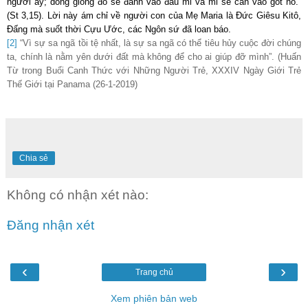
người ấy; dòng giống đó sẽ đánh vào đầu mi và mi sẽ cắn vào gót nó.”
(St 3,15). Lời này ám chỉ về người con của Mẹ Maria là Đức Giêsu Kitô,
Đấng mà suốt thời Cựu Ước, các Ngôn sứ đã loan báo.
[2]
“Vì sự sa ngã tồi tệ nhất, là sự sa ngã có thể tiêu hủy cuộc đời chúng
ta, chính là nằm yên dưới đất mà không để cho ai giúp đỡ mình”. (Huấn
Từ trong Buổi Canh Thức với Những Người Trẻ, XXXIV Ngày Giới Trẻ
Thế Giới tại Panama (26-1-2019)
Chia sẻ
Không có nhận xét nào:
Đăng nhận xét
‹
›
Trang chủ
Xem phiên bản web