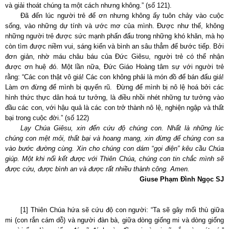
và giải thoát chúng ta một cách nhưng không.” (số 121).
Đã đến lúc người trẻ để ơn nhưng không ấy tuôn chảy vào cuộc
sống, vào những dự tính và ước mơ của mình. Được như thế, không
những người trẻ được sức mạnh phấn đấu trong những khó khăn, mà họ
còn tìm được niềm vui, sáng kiến và bình an sâu thẳm để bước tiếp. Bởi
đơn giản, nhờ máu châu báu của Đức Giêsu, người trẻ có thể nhận
được ơn huệ đó. Một lần nữa, Đức Giáo Hoàng tâm sự với người trẻ
rằng: “Các con thật vô giá! Các con không phải là món đồ để bán đấu giá!
Làm ơn đừng để mình bị quyến rũ. Đừng để mình bị nô lệ hoá bởi các
hình thức thực dân hoá tư tưởng, là điều nhồi nhét những tư tưởng vào
đầu các con, với hậu quả là các con trở thành nô lệ, nghiện ngập và thất
bại trong cuộc đời.” (số 122)
Lạy Chúa Giêsu, xin đến cứu độ chúng con. Nhất là những lúc
chúng con mệt mỏi, thất bại và hoang mang, xin đừng để chúng con sa
vào bước đường cùng. Xin cho chúng con dám
“
gọi điện” kêu cầu Chúa
giúp. Một khi nối kết được với Thiên Chúa, chúng con tin chắc mình sẽ
được cứu, được bình an và được rất nhiều thành công. Amen.
Giuse Phạm Đình Ngọc SJ
[1]
Thiên Chúa hứa sẽ cứu độ con người: “Ta sẽ gây mối thù giữa
mi (con rắn cám dỗ) và người đàn bà, giữa dòng giống mi và dòng giống