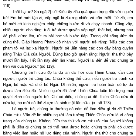
119).
Thất bại ư? Sa ngã
[2]
ư? Điều ấy đâu quá quan trọng đối với người
trẻ! Em bé mới tập đi, vấp ngã là đương nhiên và cần thiết. Từ đó, em
bé mới có kinh nghiệm chập chững bước đi và chạy nhanh. Cũng vậy,
nhiều người cho rằng: tuổi trẻ được quyền vấp ngã, thất bại, nhưng sau
đó phải đứng lên, rút ra bài học và bước tiếp. Trong đời sống đức tin
cũng thế, Giáo Hoàng Phanxicô nhắn với người trẻ rằng: “Nếu các con
phạm tội và lạc xa Người, Người sẽ đến nâng các con dậy bằng quyền
năng Thập Giá của Người. Đừng bao giờ quên rằng: Người tha thứ bảy
mươi lần bảy. Hết lần này đến lần khác, Người lại đến để vác chúng ta
trên vai của Người.” (số 119).
Chương trình cứu độ là dự án dài hơi của Thiên Chúa, cần con
người, người trẻ cộng tác. Chúa không thể cứu, nếu người trẻ tránh xa
Ngài, bỏ mặc và chối bỏ Ngài. Dĩ nhiên, người trẻ hoàn toàn có tự do
được làm điều đó. Nhiều người đã làm! Thiên Chúa luôn tôn trọng mọi
quyết định của người trẻ. Chỉ có điều, những ai để Thiên Chúa cứu đi
cứu lại, họ mới có thể được tái sinh một lần nữa. (x. số 123).
Là người trẻ, chúng ta thường có cám dỗ làm điều gì đó để Thiên
Chúa cứu. Vấn đề là: nhiều người lầm tưởng Thiên Chúa cứu là vì công
trạng của chúng ta. Không! “Ơn tha thứ và ơn cứu rỗi của Người không
phải là điều gì chúng ta có thể mua được hoặc chúng ta phải có được
bằng việc làm hoặc nỗ lực riêng của mình. Người tha thứ cho chúng ta