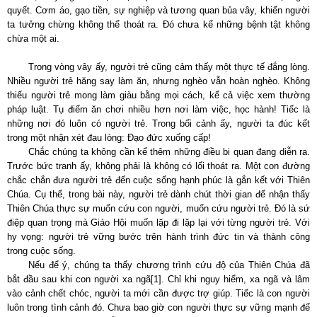
quyết. Cơm áo, gạo tiền, sự nghiệp và tương quan bủa vây, khiến người
ta tưởng chừng không thể thoát ra. Đó chưa kể những bệnh tật không
chừa một ai.
Trong vòng vây ấy, người trẻ cũng cảm thấy một thực tế đắng lòng.
Nhiều người trẻ hăng say làm ăn, nhưng nghèo vẫn hoàn nghèo. Không
thiếu người trẻ mong làm giàu bằng mọi cách, kể cả việc xem thường
pháp luật. Tụ điểm ăn chơi nhiều hơn nơi làm việc, học hành! Tiếc là
những nơi đó luôn có người trẻ. Trong bối cảnh ấy, người ta đúc kết
trong một nhận xét đau lòng: Đạo đức xuống cấp!
Chắc chúng ta không cần kể thêm những điều bi quan đang diễn ra.
Trước bức tranh ấy, không phải là không có lối thoát ra. Một con đường
chắc chắn đưa người trẻ đến cuộc sống hạnh phúc là gắn kết với Thiên
Chúa. Cụ thể, trong bài này, người trẻ dành chút thời gian để nhận thấy
Thiên Chúa thực sự muốn cứu con người, muốn cứu người trẻ. Đó là sứ
điệp quan trọng mà Giáo Hội muốn lặp đi lặp lại với từng người trẻ. Với
hy vọng: người trẻ vững bước trên hành trình đức tin và thành công
trong cuộc sống.
Nếu để ý, chúng ta thấy chương trình cứu độ của Thiên Chúa đã
bắt đầu sau khi con người xa ngã
[1]
. Chỉ khi nguy hiểm, xa ngã và lâm
vào cảnh chết chóc, người ta mới cần được trợ giúp. Tiếc là con người
luôn trong tình cảnh đó. Chưa bao giờ con người thực sự vững mạnh để