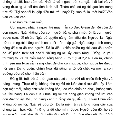
chống lại biết bao cám dỗ. Nhất là với người trẻ, xa ngã, thất bại và vô
vọng thường là nỗi ám ảnh kinh hãi. Thậm chí, có người gào lên trong
tức tối: “Tại sao tôi lại gặp điều trớ trêu này? Tại sao tôi lại thất bại?” Vân
vân và vân vân.
Các bạn trẻ thân mến,
Con người, nhất là người trẻ may mắn có Đức Giêsu đến để cứu độ
con người. Ngài không cứu con người bằng: phán một lời là con người
được cứu. Dĩ nhiên, Ngài có quyền năng làm điều đó. Ngược lại, Ngài
cứu con người bằng chính cái chết trên thập giá. Ngài dùng chính mạng
sống để cứu độ con người. Đó là điều khiến nhiều người đau đầu nhức
óc để phân tích: tại sao?! Những người ấy quên rằng: “Ðấng đã yêu
thương tôi và đã hiến mạng sống Mình vì tôi.” (Gal 2,20). Hóa ra, chính
tình yêu mà Ngài sẵn sàng chết để cho con người, cho người trẻ được
hồi sinh. Đừng quên, chính Ngài đã sống lại từ cõi chết và mở ra con
đường cứu độ cho nhân trần.
Đáng lẽ, tuổi trẻ là thời gian của ước mơ với rất nhiều tình yêu và
năng lượng. Thực tế lại không cho người trẻ luôn đạt được điều ấy. Lắm
bạn mệt mỏi, sống như xác không hồn, lao vào chốn ăn chơi, buông xuôi
và đầu hàng. Là con của Chúa, người trẻ công giáo không thể rơi vào
con đường ấy. Bởi, họ hằng xác tín rằng: dù gì, dẫu gì, Thiên Chúa vẫn
không bỏ rơi tôi, Ngài sẽ cứu tôi. Đó là niềm tin và lòng trông cậy của
chúng ta. Thực vậy, “những ai để cho mình được Người cứu độ, họ sẽ
được giải thoát khỏi tội lỗi, buồn rầu, cô lập và trống rỗng nội tâm.” (số