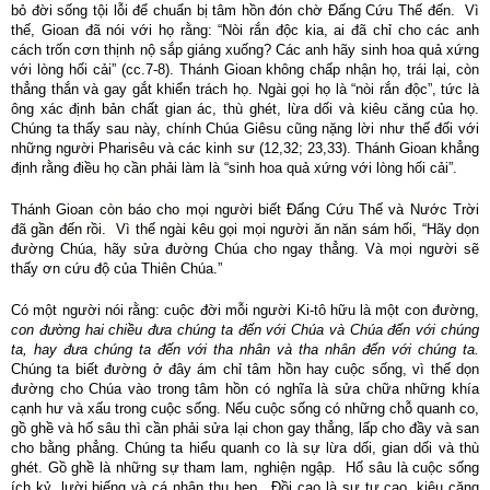
bỏ đời sống tội lỗi để chuẩn bị tâm hồn đón chờ Đấng Cứu Thế đến. Vì
thế, Gioan đã nói với họ rằng: “Nòi rắn độc kia, ai đã chỉ cho các anh
cách trốn cơn thịnh nộ sắp giáng xuống? Các anh hãy sinh hoa quả xứng
với lòng hối cải” (cc.7-8). Thánh Gioan không chấp nhận họ, trái lại, còn
thẳng thắn và gay gắt khiển trách họ. Ngài gọi họ là “nòi rắn độc”, tức là
ông xác định bản chất gian ác, thù ghét, lừa dối và kiêu căng của họ.
Chúng ta thấy sau này, chính Chúa Giêsu cũng nặng lời như thế đối với
những người Pharisêu và các kinh sư (12,32; 23,33). Thánh Gioan khẳng
định rằng điều họ cần phải làm là “sinh hoa quả xứng với lòng hối cải”.
Thánh Gioan còn báo cho mọi người biết Đấng Cứu Thế và Nước Trời
đã gần đến rồi. Vì thế ngài kêu gọi mọi người ăn năn sám hối, “
Hãy dọn
đường Chúa, hãy sửa đường Chúa cho ngay thẳng. Và mọi người sẽ
thấy ơn cứu độ của Thiên Chúa.”
Có một người nói rằng:
cuộc đời mỗi người Ki-tô hữu là một con đường,
con đường hai chiều đưa chúng ta đến với Chúa và Chúa đến với chúng
ta, hay đưa chúng ta đến với tha nhân và tha nhân đến với chúng ta
.
Chúng ta biết đường ở đây ám chỉ tâm hồn hay cuộc sống, vì thế dọn
đường cho Chúa vào trong tâm hồn có nghĩa là sửa chữa những khía
cạnh hư và xấu trong cuộc sống. Nếu cuộc sống có những chỗ quanh co,
gồ ghề và hố sâu thì cần phải sửa lại chon gay thẳng, lấp cho đầy và san
cho bằng phẳng.
Chúng ta hiểu quanh co là sự lừa dối, gian dối và thù
ghét. Gồ ghề là những sự tham lam, nghiện ngập. Hố sâu là cuộc sống
ích kỷ, lười biếng và cá nhân thu hẹp. Đồi cao là sự tự cao, kiêu căng