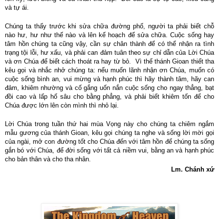
và tự ái.
Chúng ta thấy trước khi sửa chữa đường phố, người ta phải biết chỗ
nào hư, hư như thế nào và lên kế hoạch để sửa chữa. Cuộc sống hay
tâm hồn chúng ta cũng vậy, cần sự chân thành để có thể nhận ra tình
trạng tội lỗi, hư xấu, và phải can đảm tuân theo sự chỉ dẫn của Lời Chúa
và ơn Chúa để biết cách thoát ra hay từ bỏ. Vì thế thánh Gioan thiết tha
kêu gọi và nhắc nhở chúng ta: nếu muốn lãnh nhận ơn Chúa, muốn có
cuộc sống bình an, vui mừng và hạnh phúc thì hãy thành tâm, hãy can
đảm, khiêm nhường và cố gắng uốn nắn cuộc sống cho ngay thẳng, bạt
đồi cao và lấp hố sâu cho bằng phẳng, và p
hải biết khiêm tốn để cho
Chúa được lớn lên còn mình thì nhỏ lại.
Lời Chúa trong tuần thứ hai mùa Vọng này cho chúng ta chiêm ngắm
mẫu gương của thánh Gioan, kêu gọi chúng ta nghe và sống lời mời gọi
của ngài, mở con đường tốt cho Chúa đến với tâm hồn để chúng ta sống
gắn bó với Chúa, để đời sống với tất cả niềm vui, bằng an và hạnh phúc
cho bản thân và cho tha nhân.
Lm. Chánh xứ