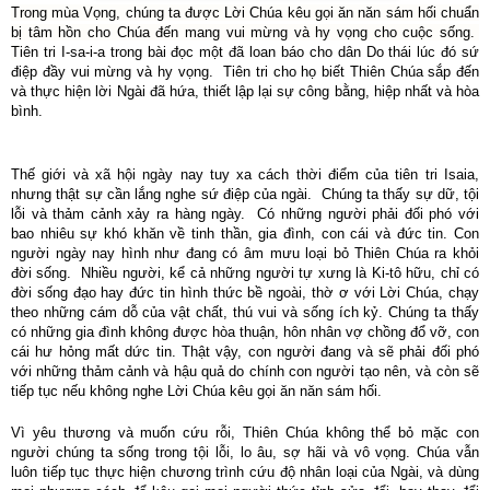
Trong mùa Vọng, chúng ta được Lời Chúa kêu gọi ăn năn sám hối chuẩn
bị tâm hồn cho Chúa đến mang vui mừng và hy vọng cho cuộc sống.
T
iên tri I-sa-i-a trong bài đọc một đã loan báo cho dân Do thái lúc đó sứ
điệp đầy vui mừng và hy vọng. Tiên tri cho họ biết Thiên Chúa sắp đến
và thực hiện lời Ngài đã hứa, thiết lập lại sự công bằng, hiệp nhất và hòa
bình.
Thế giới và xã hội ngày nay tuy xa cách thời điểm của tiên tri Isaia,
nhưng thật sự cần lắng nghe sứ điệp của ngài. Chúng ta thấy sự dữ, tội
lỗi và thảm cảnh xảy ra hàng ngày. Có những người phải đối phó với
bao nhiêu sự khó khăn về tinh thần, gia đình, con cái và đức tin. Con
người ngày nay hình như đang có âm mưu loại bỏ Thiên Chúa ra khỏi
đời sống. Nhiều người, kể cả những người tự xưng là Ki-tô hữu, chỉ có
đời sống đạo hay đức tin hình thức bề ngoài, thờ ơ với Lời Chúa, chạy
theo những cám dỗ của vật chất, thú vui và sống ích kỷ. Chúng ta thấy
có những gia đình không được hòa thuận, hôn nhân vợ chồng đổ vỡ, con
cái hư hỏng mất dức tin. Thật vậy, con người đang và sẽ phải đối phó
với những thảm cảnh và hậu quả do chính con người tạo nên, và còn sẽ
tiếp tục nếu không nghe Lời Chúa kêu gọi ăn năn sám hối.
Vì yêu thương và muốn cứu rỗi, Thiên Chúa không thể bỏ mặc con
người chúng ta sống trong tội lỗi, lo âu, sợ hãi và vô vọng. Chúa vẫn
luôn tiếp tục thực hiện chương trình cứu độ nhân loại của Ngài, và dùng