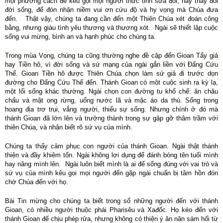
mọi phương cách để kêu gọi mọi người thức tỉnh sửa đổi, hay thay đổi
đời sống, để đón nhận niềm vui ơn cứu độ và hy vọng mà Chúa đưa
đến. Thật vậy, chúng ta đang cần đến một Thiên Chúa xét đoán công
bằng, nhưng giàu tình yêu thương và thương xót. Ngài sẽ thiết lập cuộc
sống vui mừng, bình an và hạnh phúc cho chúng ta.
Trong mùa Vọng, chúng ta cũng thường nghe đề cập đến Gioan Tẩy giả
hay Tiền hô, vì đời sống và sứ mạng của ngài gắn liền với Đấng Cứu
Thế. Gioan Tiền hô được Thiên Chúa chọn làm sứ giả đi trước dọn
đường cho Đấng Cứu Thế đến. Thánh
Gioan có một cuộc sinh ra kỳ lạ,
một lối sống khác thường. Ngài chọn con đường tu khổ chế: ăn châu
chấu và mật ong rừng, uống nước lã và mặc áo da thú. Sống trong
hoang địa trơ trụi, vắng người, thiếu sự sống. Nhưng chính ở đó mà
thánh Gioan đã lớn lên và trưởng thành trong sự gặp gỡ thâm trầm với
thiên Chúa, và nhận biết rõ sứ vụ của mình.
C
húng ta thấy cảm phục con người của thánh Gioan. Ngài thật thánh
thiện và đầy khiêm tốn. Ngài không lợi dụng để đánh bóng tên tuổi mình
hay nâng mình lên. Ngài luôn biết mình là ai để sống đúng với vai trò và
sứ vụ của mình kêu gọi mọi người đến gặp ngài chuẩn bị tâm hồn đón
chờ Chúa đến với họ.
Bài Tin mừng cho chúng ta biết trong số những người đến với thánh
Gioan, có nhiều người thuộc phái Pharisêu và Xađốc. Họ kéo đến với
thánh Gioan để chịu phép rửa, nhưng không có thiện ý ăn năn sám hối từ