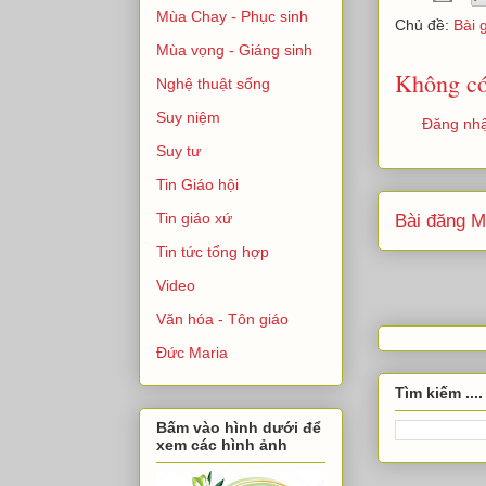
Mùa Chay - Phục sinh
Chủ đề:
Bài 
Mùa vọng - Giáng sinh
Không có
Nghệ thuật sống
Suy niệm
Đăng nhậ
Suy tư
Tin Giáo hội
Tin giáo xứ
Bài đăng M
Tin tức tổng hợp
Video
Văn hóa - Tôn giáo
Đức Maria
Tìm kiếm ....
Bấm vào hình dưới để
xem các hình ảnh