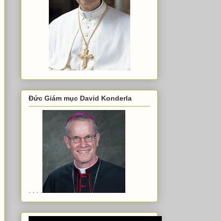
Đức Giám mục David Konderla
. . . .