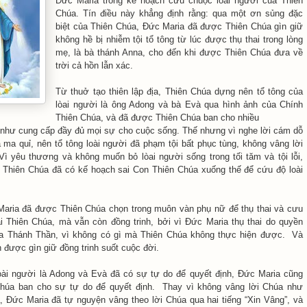
Đức Maria trong kế hoạch cứu chuộc lòai người của Thiên
Chúa. Tín điều này khẳng định rằng: qua một ơn sủng đặc
biệt của Thiên Chúa, Đức Maria đã được Thiên Chúa gìn giữ
không hề bị nhiễm tội tổ tông từ lúc được thụ thai trong lòng
mẹ, là bà thánh Anna, cho đến khi được Thiên Chúa đưa về
trời cả hồn lẫn xác.
Từ thuở tạo thiên lập địa, Thiên Chúa dựng nên tổ tông của
lòai người là ông Adong và bà Evà qua hình ảnh của Chính
Thiên Chúa, và đã được Thiên Chúa ban cho nhiều
 như cung cấp đầy đủ mọi sự cho cuộc sống.
Thế nhưng vì nghe lời cám dỗ
à ma quỉ, nên tổ tông loài người đã phạm tội bất phục tùng, không vâng lời
ì yêu thương và không muốn bỏ lòai người sống trong tối tăm và tội lỗi,
, Thiên Chúa đã có kế hoạch sai Con Thiên Chúa xuống thế để cứu độ loài
Maria đã được Thiên Chúa chọn trong muôn vàn phụ nữ để thụ thai và cưu
 Thiên Chúa, mà vẫn còn đồng trinh, bởi vì Đức Maria thụ thai do quyền
a Thánh Thần, vì không có gì mà Thiên Chúa không thực hiện được. Và
 được gìn giữ đồng trinh suốt cuộc đời.
oài người là Adong và Evà đã có sự tự do để quyết định, Đức Maria cũng
húa ban cho sự tự do để quyết định. Thay vì không vâng lời Chúa như
 Đức Maria đã tự nguyện vâng theo lời Chúa qua hai tiếng “Xin Vâng”, và