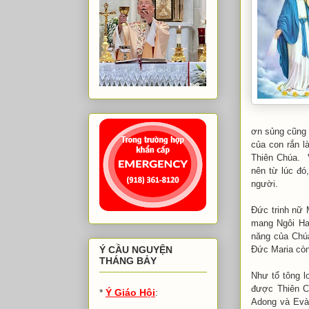
ơn sủng cũng
của con rắn l
Thiên Chúa. V
nên từ lúc đó
người.
Đức trinh nữ 
mang Ngôi Hai
năng của Chú
Đức Maria còn
Ý CẦU NGUYỆN
THÁNG BẢY
Như tổ tông l
được Thiên C
*
Ý Giáo Hội
:
Adong và Evà,