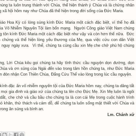
húng ta luôn trung thành với Chúa, thể hiện thánh ý Chúa và là chứng nhân
g xã hội hôm nay như Chúa đã thể hiện trong đời sống của Đức Maria.
áo Hoa Kỳ có lòng sùng kính Đức Maria một cách đặc biệt, vì thế họ đã
ia Vô Nhiễm Nguyên Tội làm bổn mạng. Người Công giáo Việt Nam chúng
ng tôn kính Đức Maria một cách đặc biệt như vậy và còn hơn thế nữa. Đức
h chứng và thể hiện lòng yêu thương của Mẹ, qua việc cứu con dân Việt
 nguy ngày xưa. Vì thế, chúng ta cùng cầu xin Mẹ che chở phù hộ chúng
ng, Lời Chúa kêu gọi chúng ta hãy tỉnh thức cầu nguyện dọn đường, dọn
húa và ơn sủng của Ngài đến vào trong tâm hồn chúng ta, như Đức Maria
n đón nhận Con Thiên Chúa, Đấng Cứu Thế vào lòng trong lúc cầu nguyện.
 kính đặc ân vô nhiễm nguyên tội của Đức Maria hôm nay, chúng ta dâng tất
 mọi gia đình và giáo xứ của chúng ta lên cho Đức Mẹ. Xin Mẹ luôn là ngôi
dắt, che chở và cầu bầu cho chúng ta là con cái Mẹ trong cuộc hành trình
hó khăn, thử thách và cám dỗ, để chúng ta luôn sống mật thiết với Chúa và
trong ân sủng và bình an.
Lm. Chánh xứ