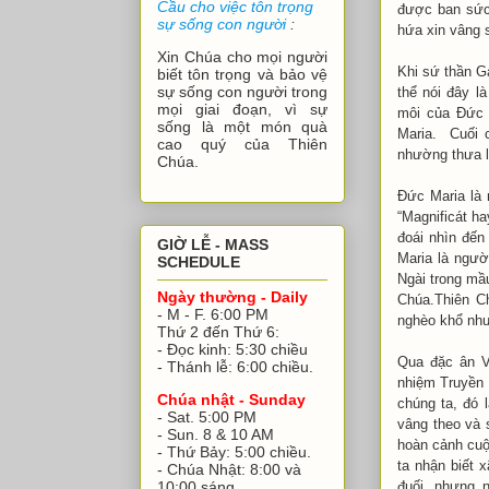
Cầu cho việc tôn trọng
được ban sức 
sự sống con người
:
hứa xin vâng 
Xin Chúa cho mọi người
Khi sứ thần G
biết tôn trọng và bảo vệ
sự sống con người trong
thể nói đây là
mọi giai đoạn, vì sự
môi của Đức 
sống là một món quà
Maria. Cuối 
cao quý của Thiên
nhường thưa lạ
Chúa.
Đức Maria là 
“Magnificát h
đoái nhìn đến
GIỜ LỄ - MASS
Maria là ngư
SCHEDULE
Ngài trong mầ
Ngày thường - Daily
Chúa.Thiên C
- M - F. 6:00 PM
nghèo khổ như
Thứ 2 đến Thứ 6:
- Đọc kinh: 5:30 chiều
Qua đặc ân V
- Thánh lễ: 6:00 chiều.
nhiệm Truyền 
Chúa nhật - Sunday
chúng ta, đó 
- Sat. 5:00 PM
vâng theo và 
- Sun. 8 & 10 AM
hoàn cảnh cuộ
- Thứ Bảy: 5:00 chiều.
ta nhận biết 
- Chúa Nhật: 8:00 và
đuối, nhưng 
10:00 sáng.