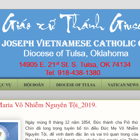
ỤC VỤ
HỘI ĐOÀN
DIOCESE OF TULSA
VATICAN NEWS
aria Vô Nhiễm Nguyên Tội_2019.
Ngày mùng 8 tháng 12 năm 1854, Đức thánh cha Piô thứ
Chín đã long trọng tuyên bố tín điều Đức Mẹ Vô Nhiễm
Nguyên Tội, để vinh danh đặc ân và vai trò quan trọng của