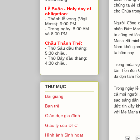
chúng ta để c
Lễ Buộc - Holy day of
cho Chúa tron
obligation:
- Thánh lễ vọng (Vigil
Người Công gi
Mass): 6:00 PM.
- Trong ngày: 8:00 AM
nhận Đức Mar
và 8:00 PM
ta cũng có lò
Maria đã min
Chầu Thánh Thể:
Nam khỏi gian
- Thứ Sáu đầu tháng:
ta hôm nay.
5:30 chiều.
- Thứ Bảy đầu tháng:
4:30 chiều.
Trong mùa vọ
tâm hồn đón C
đã dọn tâm hồ
THƯ MỤC
Trong ngày lễ
cả mọi người,
Bài giảng
sao sáng dẫn 
Bạn trẻ
đức tin đầy k
với Mẹ Maria 
Giáo dục gia đình
Giáo lý của ĐTC
Hình ảnh Sinh hoạt