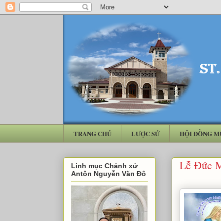
TRANG CHỦ
LƯỢC SỬ
HỘI ĐỒNG M
Lễ Đức M
Linh mục Chánh xứ
Antôn Nguyễn Văn Đô