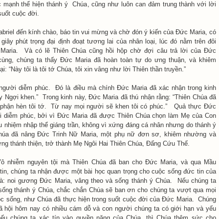
mạnh thể hiện thánh ý Chúa, cũng như luôn can đảm trung thành với lời
suốt cuộc đời.
abriel đến kính chào, báo tin vui mừng và chờ đón ý kiến của Đức Maria, có
 giây phút trọng đại định đoạt tương lai của nhân loại, lúc đó nằm trên đôi
Maria. Và có lẽ Thiên Chúa cũng hồi hộp chờ đợi câu trả lời của Đức
cùng, chúng ta thấy Đức Maria đã hoàn toàn tự do ưng thuận, và khiêm
i: “Này tôi là tôi tớ Chúa, tôi xin vâng như lời Thiên thần truyền.”
người diễm phúc. Đó là điều mà chính Đức Maria đã xác nhận trong kinh
ay Ngợi khen.” Trong kinh này, Đức Maria đã thú nhận rằng: “Thiên Chúa đã
 phận hèn tôi tớ. Từ nay mọi người sẽ khen tôi có phúc.” Quả thực Đức
ời diễm phúc, bởi vì Đức Maria đã được Thiên Chúa chọn làm Mẹ của Con
u nhiệm nhập thể giáng trần, không vì xứng đáng cá nhân nhưng do thánh ý
húa đã nâng Đức Trinh Nữ Maria, một phụ nữ đơn sơ, khiêm nhường và
ng thánh thiện, trở thành Mẹ Ngôi Hai Thiên Chúa, Đấng Cứu Thế.
ô nhiễm nguyên tội mà Thiên Chúa đã ban cho Đức Maria, và qua Mầu
tin, chúng ta nhận được một bài học quan trọng cho cuộc sống đức tin của
là: noi gương Đức Maria, vâng theo và sống thánh ý Chúa. Nếu chúng ta
sống thánh ý Chúa, chắc chắn Chúa sẽ ban ơn cho chúng ta vượt qua mọi
c sống, như Chúa đã thực hiện trong suốt cuộc đời của Đức Maria. Chúng
xã hội hôm nay có nhiều cám dỗ và con người chúng ta có giới hạn và yếu
nếu chúng ta xác tín vào quyền năng của Chúa, thì Chúa thêm sức cho