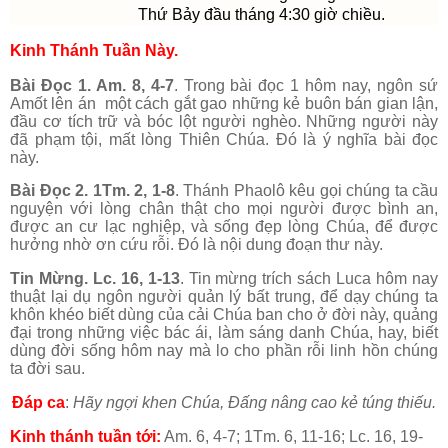
Thứ Bảy đầu tháng 4:30 giờ chiều.
Kinh Thánh Tuần Này.
Bài Đọc 1. Am. 8, 4-7
. Trong bài đọc 1 hôm nay, ngôn sứ
Amốt lên án một cách gắt gao những kẻ buôn bán gian lận,
đầu cơ tích trữ và bóc lột người nghèo. Những người này
đã phạm tội, mất lòng Thiên Chúa. Đó là ý nghĩa bài đọc
này.
Bài Đọc 2. 1Tm. 2, 1-8
. Thánh Phaolô kêu gọi chúng ta cầu
nguyện với lòng chân thật cho mọi người được bình an,
được an cư lạc nghiệp, và sống đẹp lòng Chúa, để được
hưởng nhờ ơn cứu rỗi. Đó là nội dung đoạn thư này.
Tin Mừng. Lc. 16, 1-13
. Tin mừng trích sách Luca hôm nay
thuật lại dụ ngôn người quản lý bất trung, để dạy chúng ta
khôn khéo biết dùng của cải Chúa ban cho ở đời này, quảng
đại trong những việc bác ái, làm sáng danh Chúa, hay, biết
dùng đời sống hôm nay mà lo cho phần rỗi linh hồn chúng
ta đời sau.
Đáp ca
:
Hãy ngợi khen Chúa, Đấng nâng cao kẻ túng thiếu.
Kinh thánh tuần tới:
Am. 6, 4-7; 1Tm. 6, 11-16; Lc. 16, 19-