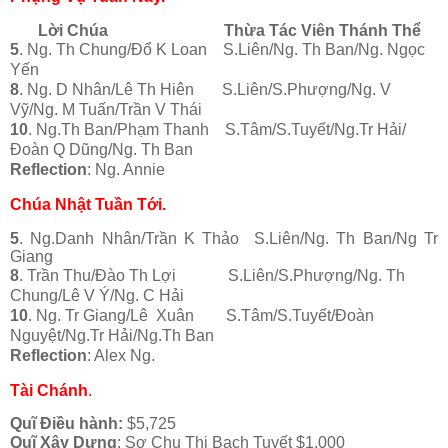
Lời Chúa Thừa Tác Viên Thánh Thể
5
. Ng. Th Chung/Đổ K Loan S.Liên/Ng. Th Ban/Ng. Ngọc
Yến
8
. Ng. D Nhân/Lê Th Hiên S.Liên/S.Phượng/Ng. V
Vỹ/Ng. M Tuấn/Trần V Thái
10
. Ng.Th Ban/Phạm Thanh S.Tâm/S.Tuyết/Ng.Tr Hải/
Đoàn Q Dũng/Ng. Th Ban
Reflection
: Ng. Annie
Chúa Nhật Tuần Tới.
5
. Ng.Danh Nhân/Trần K Thảo S.Liên/Ng. Th Ban/Ng Tr
Giang
8
. Trần Thu/Đào Th Lợi S.Liên/S.Phượng/Ng. Th
Chung/Lê V Ý/Ng. C Hải
10
. Ng. Tr Giang/Lê Xuân S.Tâm/S.Tuyết/Đoàn
Nguyệt/Ng.Tr Hải/Ng.Th Ban
Reflection
: Alex Ng.
Tài Chánh
.
Quĩ Điều hành:
$5,725
Quĩ Xây Dựng
: Sơ Chu Thị Bạch Tuyết $1,000