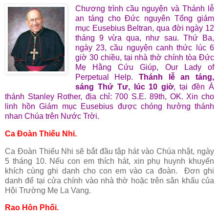
Chương trình cầu nguyện và Thánh lễ
an táng cho Đức nguyên Tổng giám
mục Eusebius Beltran, qua đời ngày 12
tháng 9 vừa qua, như sau. Thứ Ba,
ngày 23, cầu nguyện canh thức lúc 6
giờ 30 chiều, tại nhà thờ chính tòa Đức
Mẹ Hằng Cứu Giúp, Our Lady of
Perpetual Help.
Thánh lễ an táng,
sáng Thứ Tư, lúc 10 giờ
, tại đền Á
thánh Stanley Rother, địa chỉ: 700 S.E. 89th, OK. Xin cho
linh hồn Giám mục Eusebius được chóng hưởng thánh
nhan Chúa trên Nước Trời.
Ca Đoàn Thiếu Nhi.
Ca Đoàn Thiếu Nhi sẽ bắt đầu tập hát vào Chúa nhật, ngày
5 tháng 10. Nếu con em thích hát, xin phụ huynh khuyến
khích cùng ghi danh cho con em vào ca đoàn. Đơn ghi
danh để tại cửa chính vào nhà thờ hoặc trên sân khấu của
Hội Trường Mẹ La Vang.
Rao Hôn Phối.