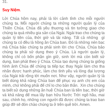
31.
Suy Niệm
.
Lời Chúa hôm nay, phải là lời cảnh tỉnh cho mỗi người
chúng ta. Mỗi người chúng ta những người quản lý của
Thiên Chúa. Chúa đã yêu thuơng và tin tưởng giao cho
chúng ta quá nhiều gia sản của Ngài. Ngài trao cho chúng ta
quản lý tiền của, thời giờ và tài năng. Tất cả những gì
chúng ta có đều là hồng ân Chúa ban. Đó là những nén bạc
mà Chúa bảo chúng ta phải sinh lời cho Chúa. Chúa bảo
chúng ta phải sử dụng theo ý Chúa. Là người quản lý,
không chỉ có bổn phận gìn giữ, sinh lời mà còn biết sử
dụng, ban phát theo ý Chúa. Chúa tạo dựng chúng ta giống
hình ảnh Chúa để chúng ta tiếp tục thay Ngài làm cho tha
nhân được hạnh phúc, làm cho tình yêu và lòng đại lượng
của Ngài trải rộng tới muôn nơi. Như vậy, người quản lý là
biết dùng khả năng Chúa ban để phục vụ anh chị em của
mình, chứ không phải để chỉ lo cho bản thân. Xin cho chúng
ta biết sử dụng những ân huệ Chúa ban là tiền bạc, thời giờ
và khả năng để mua lấy bạn hữu Nước Trời ngõ hầu, mai
sau, chính họ, những con người đã được chúng ta trao ban
giúp đỡ sẽ đón chào chúng ta ở trên quê trời. Amen.