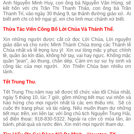
Anh Nguyễn Minh Huy, con ông bà Nguyễn Văn Hùng, sẽ
kết hôn với chị Trần Thi Thanh Thảo, con ông bà Trần
Thanh Trí, vào ngày 30 tháng 9, tại thánh đường giáo xứ. Ai
biết anh chị có trở ngại gì, xin cho linh mục chánh xứ biết.
Thừa Tác Viên Công Bố Lời Chúa Và Thánh Thể.
Xin những người được cắt cử đọc Lời Chúa, Lời nguyện
giáo dân và cho rước Mình Thánh Chúa trong các Thánh lễ
Chúa nhật và lễ trọng lưu ý! Xin vui lòng mặc y phục chỉnh
tề, quần áo kín đáo, không hở tay, vai hay ngực. Không mặc
quần “jean”, áo thung, chân dép. Cám ơn sự sự hy sinh và
cộng tác của mọi người. Xin Thiên Chúa ban nhiều ơn
lành.
Tết Trung Thu
.
Tết Trung Thu năm nay sẽ được tổ chức vào tối Chúa nhật,
ngày 5 tháng 10, lúc 7 giờ, gồm những tiết mục vui nhộn và
hào hứng cho mọi người nhất là các em thiếu nhi. Sẽ có
cuộc thi trang phục và tài năng. Nếu muốn tham dự những
tiết mục trên, xin liên lạc với ông chủ tịch Nguyễn Trung Hải,
số điện thoại: 918-830-5322. Ngoài ra còn có múa lân, ăn
bánh, phát quà và rước đèn. Xin mời mọi người tham dự.