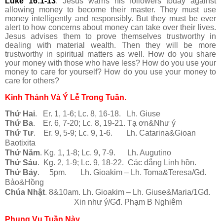
Luke 16:1-13
. Jesus warns his followers today against
allowing money to become their master. They must use
money intelligently and responsibly. But they must be ever
alert to how concerns about money can take over their lives.
Jesus advises them to prove themselves trustworthy in
dealing with material wealth. Then they will be more
trustworthy in spiritual matters as well. How do you share
your money with those who have less? How do you use your
money to care for yourself? How do you use your money to
care for others?
Kinh Thánh Và Ý Lễ Trong Tuần.
Thứ Hai
. Er. 1, 1-6; Lc. 8, 16-18. Lh. Giuse
Thứ Ba
. Er. 6, 7-20; Lc. 8, 19-21. Tạ ơn&Như ý
Thứ Tư
. Er. 9, 5-9; Lc. 9, 1-6. Lh. Catarina&Gioan
Baotixita
Thứ Năm
. Kg. 1, 1-8; Lc. 9, 7-9. Lh. Augutino
Thứ Sáu
. Kg. 2, 1-9; Lc. 9, 18-22. Các đẳng Linh hồn.
Thứ Bảy
. 5pm. Lh. Gioakim – Lh. Toma&Teresa/Gđ.
Bảo&Hồng
Chúa Nhật
. 8&10am. Lh. Gioakim – Lh. Giuse&Maria/1Gđ.
Xin như ý/Gđ. Phạm B Nghiêm
Phụng Vụ Tuần Này.