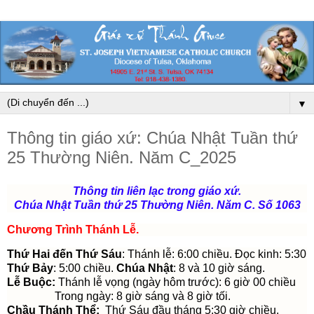
▼
Thông tin giáo xứ: Chúa Nhật Tuần thứ
25 Thường Niên. Năm C_2025
Thông tin liên lạc trong giáo xứ.
Chúa Nhật Tuần thứ 25 Thường Niên
. Năm C. Số 1063
Chương Trình Thánh Lễ
.
Thứ Hai đến Thứ Sáu
: Thánh lễ: 6:00 chiều. Đọc kinh: 5:30
Thứ Bảy
: 5:00 chiều.
Chúa Nhật
: 8 và 10 giờ sáng.
Lễ Buộc:
Thánh lễ vọng (ngày hôm trước): 6 giờ 00 chiều
Trong ngày: 8 giờ sáng và 8 giờ tối.
Chầu Thánh Thể:
Thứ Sáu đầu tháng 5:30 giờ chiều.