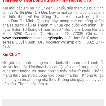
Tìm Hiểu Ơn Gọi Dòng Nữ Đa Minh – Houston, TX
.
Xin mời các em nữ, từ 17 đến 33 tuổi, đến tham dự buổi tĩnh
tâm về
Nhận Định Ơn Gọi
. Đây là một cơ hội tốt cho các em
tìm hiểu thêm về Đời Sống Thánh Hiến, cách riêng theo
Linh Đạo Đa Minh. Qua dịp này, mong các em cũng khám
phá ra được đâu là Thánh Ý Chúa cho cuộc đời mình. Từ
ngày 6 đến 10 tháng 01 năm 2026 *
Địa điểm: Dòng Nữ Đa
Minh, 5250 Gasmer Dr., Houston, TX, 77035. Ghi danh:
www.houstondominicans.org/inquiry
.
Liên lạc: Sr. Catherine
Teresa Duyên Anh, OP, vocation@dsmip.org | (832) 277-
4707
Xin Chú Ý!
Để giữ sự thánh thiêng và tôn kính, khi tham dự Thánh lễ,
xin vui lòng tắt điện thoại hay cài đặt vào vị thế rung im lặng,
cũng như không xử dụng những máy điện tử khác. Không
mang thức ăn, nước uống vào trong nhà thờ. Không tụ tập
nói chuyện ồn ào trong nhà thờ. Không cho giấy lau tay vào
bồn cầu. Thành thật cám ơn.