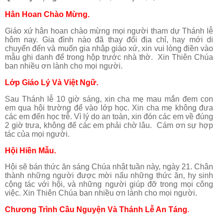
H
ân Hoan Chào Mừng.
Giáo xứ hân hoan chào mừng mọi người tham dự Thánh lễ
hôm nay. Gia đình nào đã thay đổi địa chỉ, hay mới di
chuyển đến và muốn gia nhập giáo xứ, xin vui lòng điền vào
mẫu ghi danh để trong hộp trước nhà thờ. Xin Thiên Chúa
ban nhiều ơn lành cho mọi người.
Lớp Giáo Lý Và Việt Ngữ.
Sau Thánh lễ 10 giờ sáng, xin cha mẹ mau mắn đem con
em qua hội trường để vào lớp học. Xin cha mẹ không đưa
các em đến học trễ. Vì lý do an toàn, xin đón các em về đúng
2 giờ trưa, không để các em phải chờ lâu. Cám ơn sự hợp
tác của mọi người.
Hội Hiền Mẫu.
Hội sẽ bán thức ăn sáng Chúa nhật tuần này, ngày 21. Chân
thành những người được mời nấu những thức ăn, hy sinh
cộng tác với hội, và những người giúp đỡ trong mọi công
việc. Xin Thiên Chúa ban nhiều ơn lành cho mọi người.
Chương Trình Cầu Nguyện Và Thánh Lễ An Táng
.