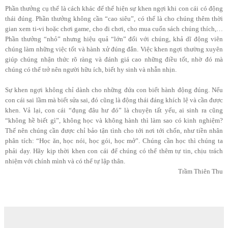
Phần thưởng cụ thể là cách khác để thể hiện sự khen ngợi khi con cái có động
thái đúng. Phần thưởng không cần “cao siêu”, có thể là cho chúng thêm thời
gian xem ti-vi hoặc chơi game, cho đi chơi, cho mua cuốn sách chúng thích,…
Phần thưởng “nhỏ” nhưng hiệu quả “lớn” đối với chúng, khả dĩ động viên
chúng làm những việc tốt và hành xử đúng đắn. Việc khen ngợi thường xuyên
giúp chúng nhận thức rõ ràng và đánh giá cao những điều tốt, nhờ đó mà
chúng có thể trở nên người hữu ích, biết hy sinh và nhẫn nhịn.
Sự khen ngợi không chỉ dành cho những đứa con biết hành động đúng. Nếu
con cái sai lầm mà biết sửa sai, đó cũng là động thái đáng khích lệ và cần được
khen. Vả lại, con cái “đụng đâu hư đó” là chuyện tất yếu, ai sinh ra cũng
“không hề biết gì”, không học và không hành thì làm sao có kinh nghiệm?
Thế nên chúng cần được chỉ bảo tận tình cho tới nơi tới chốn, như tiền nhân
phân tích: “Học ăn, học nói, học gói, học mở”. Chúng cần học thì chúng ta
phải dạy. Hãy kịp thời khen con cái để chúng có thể thêm tự tin, chịu trách
nhiệm với chính mình và có thể tự lập thân.
Trầm Thiên Thu