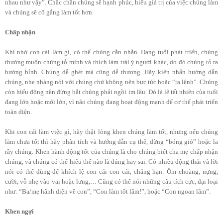
nhau như vậy”. Chắc chắn chúng sẽ hạnh phúc, hiểu giá trị của việc chúng làm
và chúng sẽ cố gắng làm tốt hơn.
Chấp nhận
Khi nhờ con cái làm gì, có thể chúng cằn nhằn. Đang tuổi phát triển, chúng
thường muốn chứng tỏ mình và thích làm trái ý người khác, do đó chúng tỏ ra
bướng bỉnh. Chúng dễ ghét mà cũng dễ thương. Hãy kiên nhẫn hướng dẫn
chúng, nhẹ nhàng nói với chúng chứ không nên bực tức hoặc “ra lệnh”. Chúng
còn hiếu động nên đừng bắt chúng phải ngồi im lâu. Đó là lẽ tất nhiên của tuổi
đang lớn hoặc mới lớn, vì não chúng đang hoạt động mạnh để cơ thể phát triển
toàn diện.
Khi con cái làm việc gì, hãy thật lòng khen chúng làm tốt, nhưng nếu chúng
làm chưa tốt thì hãy phân tích và hướng dẫn cụ thể, đừng “bóng gió” hoặc la
rầy chúng. Khen hành động tốt của chúng là cho chúng biết cha mẹ chấp nhận
chúng, và chúng có thể hiểu thế nào là đúng hay sai. Có nhiều động thái và lời
nói có thể dùng để khích lệ con cái con cái, chẳng hạn: Ôm choàng, nựng,
cười, vỗ nhẹ vào vai hoặc lưng,… Cũng có thể nói những câu tích cực, đại loại
như: “Ba/mẹ hãnh diện về con”, “Con làm tốt lắm!”, hoặc “Con ngoan lắm”.
Khen ngợi