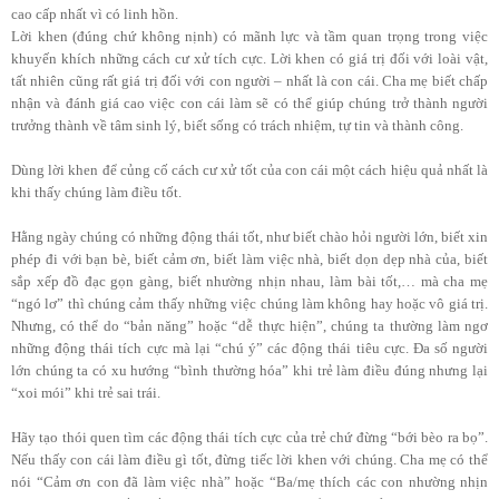
cao cấp nhất vì có linh hồn.
Lời khen (đúng chứ không nịnh) có mãnh lực và tầm quan trọng trong việc
khuyến khích những cách cư xử tích cực. Lời khen có giá trị đối với loài vật,
tất nhiên cũng rất giá trị đối với con người – nhất là con cái. Cha mẹ biết chấp
nhận và đánh giá cao việc con cái làm sẽ có thể giúp chúng trở thành người
trưởng thành về tâm sinh lý, biết sống có trách nhiệm, tự tin và thành công.
Dùng lời khen để củng cố cách cư xử tốt của con cái một cách hiệu quả nhất là
khi thấy chúng làm điều tốt.
Hằng ngày chúng có những động thái tốt, như biết chào hỏi người lớn, biết xin
phép đi với bạn bè, biết cảm ơn, biết làm việc nhà, biết dọn dẹp nhà của, biết
sắp xếp đồ đạc gọn gàng, biết nhường nhịn nhau, làm bài tốt,… mà cha mẹ
“ngó lơ” thì chúng cảm thấy những việc chúng làm không hay hoặc vô giá trị.
Nhưng, có thể do “bản năng” hoặc “dễ thực hiện”, chúng ta thường làm ngơ
những động thái tích cực mà lại “chú ý” các động thái tiêu cực. Đa số người
lớn chúng ta có xu hướng “bình thường hóa” khi trẻ làm điều đúng nhưng lại
“xoi mói” khi trẻ sai trái.
Hãy tạo thói quen tìm các động thái tích cực của trẻ chứ đừng “bới bèo ra bọ”.
Nếu thấy con cái làm điều gì tốt, đừng tiếc lời khen với chúng. Cha mẹ có thể
nói “Cảm ơn con đã làm việc nhà” hoặc “Ba/mẹ thích các con nhường nhịn