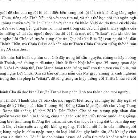
ười để cho con người bị câm điếc bên trong bởi tội lỗi, có khả năng lắng nghe
n Chúa, tiếng của Tình Yêu nói với con tim nó, và như thế học nói thứ ngôn ngữ
à thông truyền với Thiên Chúa và với các người khác. Vì lý do đó từ và cử chỉ của
c đưa vào trong Lễ nghi Rửa Tội, như một trong các dấu chỉ giải thích ý nghĩa của
o miệng và tai của người được rửa tội vị linh mục nói: “Effatà”, cầu xin cho họ
g nghe Lời Chúa và tuyên xưng đức tin. Qua bí tích Rửa Tội con người bắt đầu
 Thánh Thần, mà Chúa Giêsu đã khẩn nài từ Thiên Chúa Cha với tiếng thở dài sâu
h người câm điếc.
kết thúc bài huấn dụ như sau: Giờ đây trong lời cầu nguyện, chúng ta hãy hướng
ất Thánh, mà chúng ta đã mừng kính lễ Sinh Nhật hôm qua. Vì tương quan đặc
ới Ngôi Lời nhập thể, Đức Maria hoàn toàn ”rộng mở” cho tình yêu của Chúa, trái
 lắng nghe Lời Chúa. Xin sự bầu cử hiền mẫu của Mẹ giúp chúng ta kinh nghiệm
rong đức tin phép lạ ”effatà”, để sống trong sự hiệp thông với Thiên Chúa và với
hánh Cha đã đọc kinh Truyền Tin và ban phép lành tòa thánh cho mọi người.
n Tin Đức Thánh Cha đã báo cho mọi người biết trong các ngày tới đây ngài sẽ
băng để ký Tông huấn hậu Thượng Hội Đồng Giám Mục đặc biệt cho vùng Trung
i Roma hồi tháng 10 năm 2010. Đức Thánh Cha sẽ vui sướng gặp nhân dân
quyền và các kitô hữu Libăng, cũng như các kitô hữu đến từ các nước láng giềng.
ũng biết tình trạng thường thê thảm, mà các dân tộc của vùng đất bị bầm dập này
 từ lâu, vì các cuộc xung đột không ngừng. Tôi hiểu nỗi âu lo của nhiều người
 hàng ngày bị chìm ngập trong đủ loại khổ đau gây buồn sầu, đôi khi gây chết
 cho gia đình họ. Tôi âu lo cho những người, để kiếm tìm một khoảng trống hòa