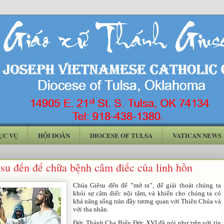
ỤC VỤ
HỘI ĐOÀN
DIOCESE OF TULSA
VATICAN NEWS
su đến để chữa bệnh câm điếc của linh hồn
Chúa Giêsu đến để ”mở ra”, để giải thoát chúng ta
khỏi sự câm điếc nội tâm, và khiến cho chúng ta có
khả năng sống tràn đầy tương quan với Thiên Chúa và
với tha nhân.
Đức Thánh Cha Biển Đức XVI đã nói như trên với tín