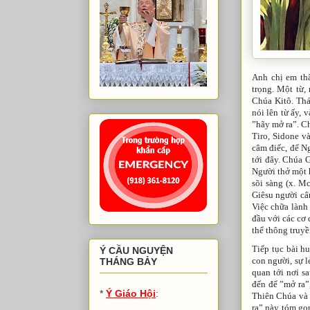
Anh chị em th
trọng. Một từ,
Chúa Kitô. Thá
nói lên từ ấy, 
”hãy mở ra”. C
Tiro, Sidone v
câm điếc, để N
tới đây. Chúa G
Người thở một h
sõi sàng (x. Mc
Giêsu người câm
Việc chữa lành 
đầu với các cơ 
thể thông truyền
Tiếp tục bài h
Ý CẦU NGUYỆN
con người, sự l
THÁNG BẢY
quan tới nơi s
đến để ”mở ra”
*
Ý Giáo Hội
:
Thiên Chúa và v
ra” này tóm gọ