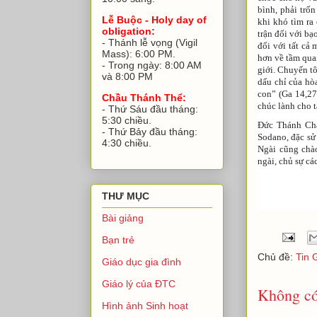
bình, phải trố
Lễ Buộc - Holy day of
khi khó tìm ra
obligation:
trận đối với bạ
- Thánh lễ vọng (Vigil
đối với tất cả 
Mass): 6:00 PM.
hơn về tầm quan
- Trong ngày: 8:00 AM
giới. Chuyến tô
và 8:00 PM
dấu chỉ của hò
con” (Ga 14,2
Chầu Thánh Thể:
chúc lành cho t
- Thứ Sáu đầu tháng:
5:30 chiều.
Đức Thánh Cha
- Thứ Bảy đầu tháng:
Sodano, đặc sử
4:30 chiều.
Ngài cũng chà
ngài, chủ sự cá
THƯ MỤC
Bài giảng
Bạn trẻ
Chủ đề:
Tin 
Giáo dục gia đình
Giáo lý của ĐTC
Không có
Hình ảnh Sinh hoạt