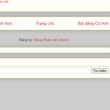
n xét
ới hơn
Trang chủ
Bài đăng Cũ hơn
Đăng ký:
Đăng Nhận xét (Atom)