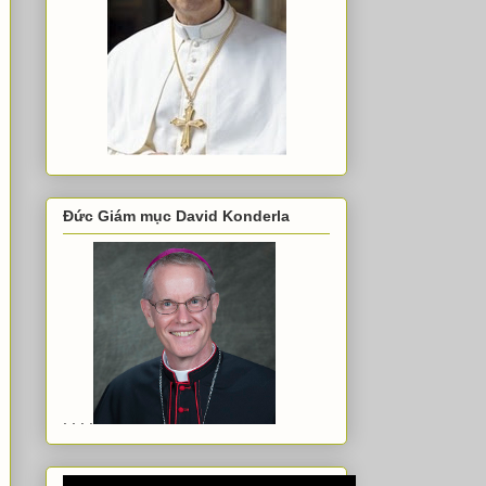
Đức Giám mục David Konderla
. . . .