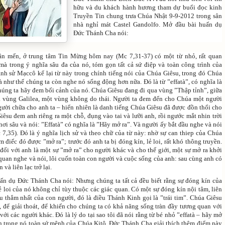
hữu và du khách hành hương tham dự buổi đọc kinh
Truyền Tin chung trưa Chúa Nhật 9-9-2012 trong sân
nhà nghỉ mát Castel Gandolfo. Mở đầu bài huấn dụ
Đức Thánh Cha nói:
ân mến, ở trung tâm Tin Mừng hôm nay (Mc 7,31-37) có một từ nhỏ, rất quan
 mà trong ý nghĩa sâu đa của nó, tóm gọn tất cả sứ điệp và toàn công trình của
nh sử Mạccô kể lại từ này trong chính tiếng nói của Chúa Giêsu, trong đó Chúa
và như thế chúng ta còn nghe nó sống động hơn nữa. Đó là từ ”effatà”, có nghĩa là
húng ta hãy đem bối cảnh của nó. Chúa Giêsu đang đi qua vùng ”Thập tỉnh”, giữa
à vùng Galilea, một vùng không do thái. Người ta đem đến cho Chúa một người
gười chữa cho anh ta – hiển nhiên là danh tiếng Chúa Giêsu đã được đồn thổi cho
iêsu đem anh riêng ra một chỗ, đụng vào tai và lưỡi anh, rồi ngước mắt nhin trời
ơi sâu và nói: ”Effatà” có nghĩa là ”Hãy mở ra”. Và người ấy bắt đầu nghe và nói
 7,35). Đó là ý nghĩa lịch sử và theo chữ của từ này: nhờ sự can thiep của Chúa
 điếc đó được ”mở ra”; trước đó anh ta bị đóng kín, lẻ loi, rất khó thông truyền.
đối với anh là một sự ”mở ra” cho người khác và cho thế giới, một sự mở ra khởi
quan nghe và nói, lôi cuốn toàn con người và cuộc sống của anh: sau cùng anh có
 và liên lạc trở lại.
uấn dụ Đức Thánh Cha nói: Nhưng chúng ta tất cả đều biết rằng sự đóng kín của
ẻ loi của nó không chỉ tùy thuộc các giác quan. Có một sự đóng kín nội tâm, liên
au thẳm nhất của con người, đó là điều Thánh Kinh gọi là ”trái tim”. Chúa Giêsu
, để giải thoát, để khiến cho chúng ta có khả năng sống tràn đầy tương quan với
ới các người khác. Đó là lý do tại sao tôi đã nói rằng từ bé nhỏ ”effatà – hãy mở
n trong nó toàn sứ mệnh của Chúa Kitô. Đức Thánh Cha giải thích thêm điểm này