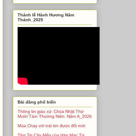
Thánh lễ Hành Hương Năm
Thánh_2025
Bài đăng phổ biến
Thông tin giáo xứ: Chúa Nhật Thứ
Mười Tám Thường Niên. Năm A_2026
Mùa Chay với trái tim được đổi mới
Thơ Tin Cậy Mến của Hàn Mạc Tử