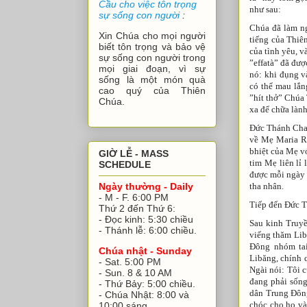
Cầu cho việc tôn trọng
như sau:
sự sống con người
:
Chúa đã làm ng
Xin Chúa cho mọi người
tiếng của Thiê
biết tôn trọng và bảo vệ
của tình yêu, v
sự sống con người trong
”effatà” đã đượ
mọi giai đoạn, vì sự
nó: khi đụng và
sống là một món quà
có thể mau lắn
cao quý của Thiên
”hít thở” Chúa
Chúa.
xa để chữa làn
Đức Thánh Cha 
về Mẹ Maria R
bhiệt của Mẹ v
GIỜ LỄ - MASS
tim Mẹ liên lỉ
SCHEDULE
được mỗi ngày t
tha nhân.
Ngày thường - Daily
- M - F. 6:00 PM
Tiếp đến Đức T
Thứ 2 đến Thứ 6:
- Đọc kinh: 5:30 chiều
Sau kinh Truyề
- Thánh lễ: 6:00 chiều.
viếng thăm Li
Đông nhóm ta
Chúa nhật - Sunday
Libăng, chính 
- Sat. 5:00 PM
Ngài nói: Tôi c
- Sun. 8 & 10 AM
đang phải sống
- Thứ Bảy: 5:00 chiều.
dân Trung Đông
- Chúa Nhật: 8:00 và
chóc cho họ và
10:00 sáng.