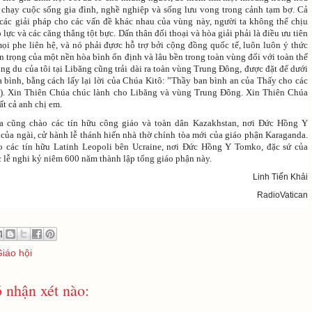
n chạy cuộc sống gia đình, nghề nghiệp và sống lưu vong trong cảnh tạm bợ. Cả
 các giải pháp cho các vấn đề khác nhau của vùng này, người ta không thể chịu
o lực và các căng thẳng tột bực. Dấn thân đối thoại và hòa giải phải là điều ưu tiên
mọi phe liên hệ, và nó phải đựơc hỗ trợ bởi cộng đồng quốc tế, luôn luôn ý thức
 trọng của một nền hòa bình ổn định và lâu bền trong toàn vùng đối với toàn thế
ng du của tôi tại Libăng cũng trải dài ra toàn vùng Trung Đông, được đặt để dưới
a bình, bằng cách lấy lại lời của Chúa Kitô: ”Thầy ban bình an của Thấy cho các
7). Xin Thiên Chúa chúc lành cho Libăng và vùng Trung Đông. Xin Thiên Chúa
ất cả anh chị em.
 cũng chào các tín hữu công giáo và toàn dân Kazakhstan, nơi Đức Hồng Y
 của ngài, cử hành lễ thánh hiến nhà thờ chính tòa mới của giáo phận Karaganda.
o các tín hữu Latinh Leopoli bên Ucraine, nơi Đức Hồng Y Tomko, đặc sứ của
c lễ nghi kỷ niêm 600 năm thành lập tổng giáo phận này.
Linh Tiến Khải
RadioVatican
Giáo hội
 nhận xét nào: