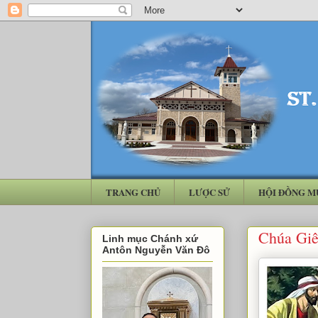
TRANG CHỦ
LƯỢC SỬ
HỘI ĐỒNG M
Chúa Giê
Linh mục Chánh xứ
Antôn Nguyễn Văn Đô