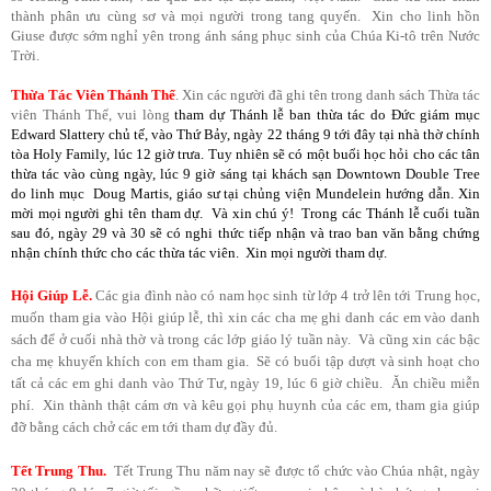
thành phân ưu cùng sơ và mọi người trong tang quyến. Xin cho linh hồn
Giuse được sớm nghỉ yên trong ánh sáng phục sinh của Chúa Ki-tô trên Nước
Trời.
Thừa Tác Viên Thánh Thể
. Xin các người đã ghi tên trong danh sách Thừa tác
viên Thánh Thể, vui lòng
tham dự Thánh lễ ban thừa tác do Đức giám mục
Edward Slattery chủ tế, vào Thứ Bảy, ngày 22 tháng 9 tới đây tại nhà thờ chính
tòa Holy Family, lúc 12 giờ trưa. Tuy nhiên sẽ có một buổi học hỏi cho các tân
thừa tác vào cùng ngày, lúc 9 giờ sáng tại khách sạn Downtown Double Tree
do linh mục Doug Martis, giáo sư tại chủng viện Mundelein hướng dẫn. Xin
mời mọi người ghi tên tham dự. Và xin chú ý! Trong các Thánh lễ cuối tuần
sau đó, ngày 29 và 30 sẽ có nghi thức tiếp nhận và trao ban văn bằng chứng
nhận chính thức cho các thừa tác viên. Xin mọi người tham dự.
Hội Giúp Lễ
.
Các gia đình nào có nam học sinh từ lớp 4 trở lên tới Trung học,
muốn tham gia vào Hội giúp lễ, thì xin các cha mẹ ghi danh các em vào danh
sách để ở cuối nhà thờ và trong các lớp giáo lý tuần này. Và cũng xin các bậc
cha mẹ khuyến khích con em tham gia. Sẽ có buổi tập dượt và sinh hoạt cho
tất cả các em ghi danh vào Thứ Tư, ngày 19, lúc 6 giờ chiều. Ăn chiều miễn
phí. Xin thành thật cám ơn và kêu gọi phụ huynh của các em, tham gia giúp
đỡ bằng cách chở các em tới tham dự đầy đủ.
Tết Trung Thu
.
Tết Trung Thu năm nay sẽ được tổ chức vào Chúa nhật, ngày