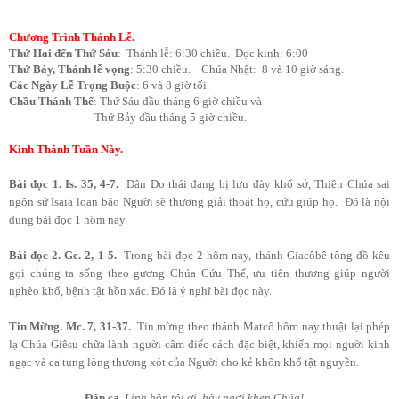
Chương Trình Thánh Lễ.
Thứ Hai đến Thứ Sáu
: Thánh lễ: 6:30 chiều. Đọc kinh: 6:00
Thứ Bảy, Thánh lễ vọng
: 5:30 chiều. Chúa Nhật: 8 và 10 giờ sáng.
Các Ngày Lễ Trọng Buộc
: 6 và 8 giờ tối.
Chầu Thánh Thể
: Thứ Sáu đầu tháng 6 giờ chiều và
Thứ Bảy đầu tháng 5 giờ chiều.
Kinh Thánh Tuần Này.
Bài đọc 1. Is. 35, 4-7
.
Dân Do thái đang bị lưu đày khổ sở, Thiên Chúa sai
ngôn sứ Isaia loan báo Người sẽ thương giải thoát họ, cứu giúp họ. Đó là nội
dung bài đọc 1 hôm nay.
Bài đọc 2. Gc. 2, 1-5
.
Trong bài đọc 2 hôm nay, thánh Giacôbê tông đồ kêu
gọi chúng ta sống theo gương Chúa Cứu Thế, ưu tiên thương giúp người
nghèo khổ, bệnh tật hồn xác. Đó là ý nghĩ bài đọc này.
Tin Mừng. Mc. 7, 31-37
.
Tin mừng theo thánh Matcô hôm nay thuật lại phép
lạ Chúa Giêsu chữa lành người câm điếc cách đặc biệt, khiến mọi người kinh
ngạc và ca tụng lòng thương xót của Người cho kẻ khốn khổ tật nguyền.
Đáp ca
.
Linh hồn tôi ơi, hãy ngợi khen Chúa!