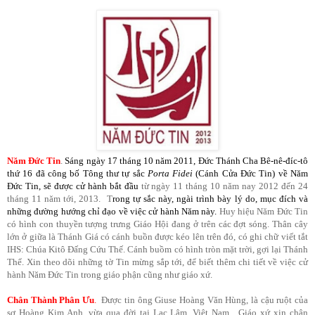
Năm Đức Tin
.
Sáng ngày 17 tháng 10 năm 2011, Đức Thánh Cha Bê-nê-đíc-tô
thứ 16 đã công bố Tông thư tự sắc
Porta Fidei
(Cánh Cửa Đức Tin) về Năm
Đức Tin, sẽ được cử hành bắt đầu
từ ngày 11 tháng 10 năm nay 2012 đến 24
tháng 11 năm tới, 2013. T
rong tự sắc này, ngài trình bày lý do, mục đích và
những đường hướng chỉ đạo về việc cử hành Năm này.
Huy hiệu Năm Đức Tin
có hình con thuyền tượng trưng Giáo Hội đang ở trên các đợt sóng. Thân cây
lớn ở giữa là Thánh Giá có cánh buồn được kéo lên trên đó, có ghi chữ viết tắt
IHS: Chúa Kitô Đấng Cứu Thế. Cánh buồm có hình tròn mặt trời, gợi lại Thánh
Thể. Xin theo dõi những tờ Tin mừng sắp tới, để biết thêm chi tiết về việc cử
hành Năm Đức Tin trong giáo phận cũng như giáo xứ.
Chân Thành Phân Ưu
.
Được tin ông Giuse Hoàng Văn Hùng, là cậu ruột của
sơ Hoàng Kim Anh, vừa qua đời tại Lạc Lâm, Việt Nam. Giáo xứ xin chân