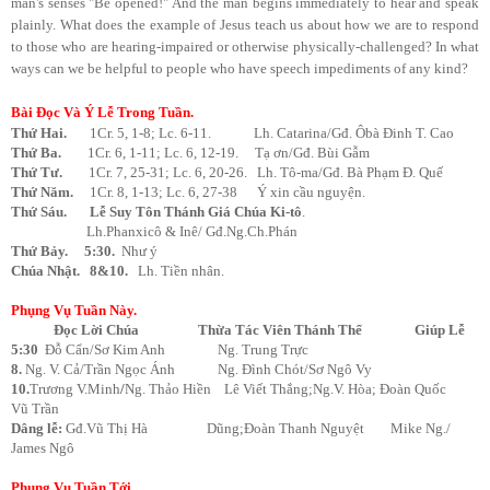
man's senses "Be opened!" And the man begins immediately to hear and speak
plainly. What does the example of Jesus teach us about how we are to respond
to those who are hearing-impaired or otherwise physically-challenged? In what
ways can we be helpful to people who have speech impediments of any kind?
Bài Đọc Và Ý Lễ Trong Tuần.
Thứ Hai.
1Cr. 5, 1-8; Lc. 6-11.
Lh. Catarina/Gđ. Ôbà Đinh T. Cao
Thứ Ba.
1Cr. 6, 1-11; Lc. 6, 12-19.
Tạ ơn/Gđ. Bùi Gẫm
Thứ Tư.
1Cr. 7, 25-31; Lc. 6, 20-26.
Lh. Tô-ma/Gđ. Bà Phạm Đ. Quế
Thứ Năm.
1Cr. 8, 1-13; Lc. 6, 27-38 Ý xin cầu nguyện.
Thứ Sáu. Lễ Suy Tôn Thánh Giá Chúa Ki-tô
.
Lh.Phanxicô & Inê/ Gđ.Ng.Ch.Phán
Thứ Bảy. 5:30.
Như ý
Chúa Nhật. 8&10.
Lh. Tiền nhân.
Phụng Vụ Tuần Này.
Đọc Lời Chúa
Thừa Tác Viên Thánh Thể
Giúp Lễ
5:30
Đỗ Cẩn/Sơ Kim Anh Ng. Trung Trực
8.
Ng. V. Cả/Trần Ngọc Ánh Ng. Đình Chót/Sơ Ngô Vy
10.
Trương V.Minh
/
Ng. Thảo Hiền Lê Viết Thắng;Ng.V. Hòa; Đoàn Quốc
Vũ Trần
Dâng lễ:
Gđ.Vũ Thị Hà Dũng;Đoàn Thanh Nguyệt Mike Ng./
James Ngô
Phụng Vụ Tuần Tới