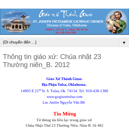
▼
Thông tin giáo xứ: Chúa nhật 23
Thường niên_B. 2012
Giáo Xứ Thánh Giuse.
Địa Phận Tulsa, Oklahoma.
st
14905 E 21
St. S. Tulsa, Ok. 74134. Tel: 918-438-1380
www.gxgiusetulsa.com
Lm. Antôn Nguyễn Văn Đô
Tin Mừng
Tờ thông tin liên lạc trong giáo xứ
.
Chúa Nhật Thứ 23 Thường Niên. Năm B. Số 402