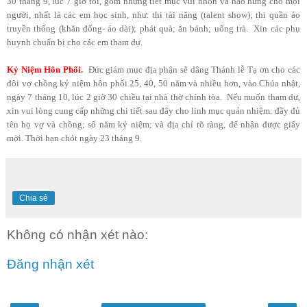
30 tháng 9, lúc 7 giờ tối, gồm những tiết mục vui nhộn và hào hứng cho mọi
người, nhất là các em học sinh, như: thi tài năng (talent show); thi quần áo
truyền thống (khăn đống- áo dài); phát quà; ăn bánh; uống trà. Xin các phụ
huynh chuẩn bị cho các em tham dự.
Kỷ Niệm Hôn Phối
.
Đức giám mục địa phận sẽ dâng Thánh lễ Tạ ơn cho các
đôi vợ chồng kỷ niệm hôn phối 25, 40, 50 năm và nhiều hơn, vào Chúa nhật,
ngày 7 tháng 10, lúc 2 giờ 30 chiều tại nhà thờ chính tòa. Nếu muốn tham dự,
xin vui lòng cung cấp những chi tiết sau đây cho linh mục quản nhiệm: đầy đủ
tên họ vợ và chồng; số năm kỷ niệm; và địa chỉ rõ ràng, để nhận được giấy
mời. Thời hạn chót ngày 23 tháng 9.
Chia sẻ
Không có nhận xét nào:
Đăng nhận xét