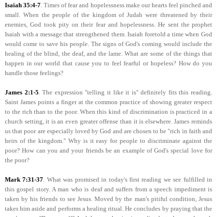
Isaiah 35:4-7
.
Times of fear and hopelessness make our hearts feel pinched and
small. When the people of the kingdom of Judah were threatened by their
enemies, God took pity on their fear and hopelessness. He sent the prophet
Isaiah with a message that strengthened them. Isaiah foretold a time when God
would come to save his people. The signs of God's coming would include the
healing of the blind, the deaf, and the lame. What are some of the things that
happen in our world that cause you to feel fearful or hopeless? How do you
handle those feelings?
James 2:1-5
.
The expression "telling it like it is" definitely fits this reading.
Saint James points a finger at the common practice of showing greater respect
to the rich than to the poor. When this kind of discrimination is practiced in a
church setting, it is an even greater offense than it is elsewhere. James reminds
us that poor are especially loved by God and are chosen to be "rich in faith and
heirs of the kingdom." Why is it easy for people to discriminate against the
poor? How can you and your friends be an example of God's special love for
the poor?
Mark 7:31-37
. What was promised in today's first reading we see fulfilled in
this gospel story. A man who is deaf and suffers from a speech impediment is
taken by his friends to see Jesus. Moved by the man's pitiful condition, Jesus
takes him aside and performs a healing ritual. He concludes by praying that the