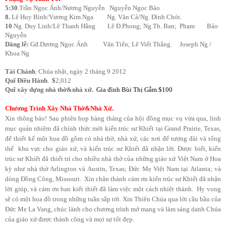
5:30
.Trần Ngọc Ánh/Nương Nguyễn Nguyễn Ngọc Bào
8.
Lê Huy Bình/Vương Kim Nga Ng. Văn Cả/Ng. Đình Chót.
10
.Ng. Duy Linh/Lê Thanh Hằng Lê Đ.Phong; Ng.Th. Ban; Phạm Bảo
Nguyễn
Dâng lễ:
Gđ.Dương Ngọc Ánh Văn Tiến; Lê Viết Thắng. Joseph Ng /
Khoa Ng
Tài Chánh
. Chúa nhật, ngày 2 tháng 9 2012
Quĩ Điều Hành
.
$
2,012
Quĩ xây dựng nhà thờ&nhà xứ.
Gia đình Bùi Thị Gẫm $100
Chương Trình Xây Nhà Thờ&Nhà Xứ.
Xin thông báo! Sau phiên họp hàng tháng của hội đồng mục vụ vừa qua, linh
mục quản nhiệm đã chính thức mời kiến trúc sư Khiết tại Grand Prairie, Texas,
để thiết kế một họa đồ gồm có nhà thờ, nhà xứ, các nơi để tượng đài và tổng
thể khu vực cho giáo xứ, và kiến trúc sư Khiết đã nhận lời. Được biết, kiến
trúc sư Khiết đã thiết trí cho nhiều nhà thờ của những giáo xứ Việt Nam ở Hoa
kỳ như nhà thờ Arlington và Austin, Texas; Đức Mẹ Việt Nam tại Atlanta; và
dòng Đồng Công, Missouri. Xin chân thành cám ơn kiến trúc sư Khiết đã nhận
lời giúp, và cám ơn ban kiết thiết đã làm việc một cách nhiệt thành. Hy vọng
sẽ có một họa đồ trong những tuần sắp tới. Xin Thiên Chúa qua lời cầu bầu của
Đức Mẹ La Vang, chúc lành cho chương trình mở mang và làm sáng danh Chúa
của giáo xứ được thành công và mọi sự tốt đẹp.