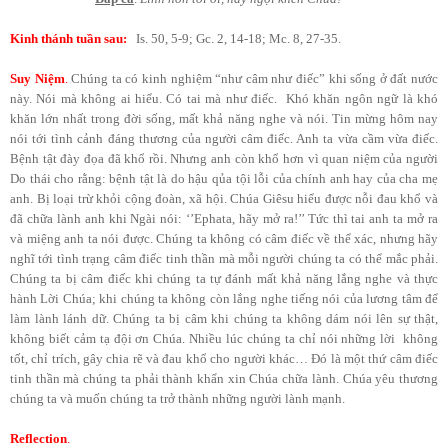
Kinh thánh tuần sau
:
Is. 50, 5-9; Gc. 2, 14-18; Mc. 8, 27-35.
Suy Niệm
.
Chúng ta có kinh nghiệm “như câm như điếc” khi sống ở đất nước
này. Nói mà không ai hiểu. Có tai mà như điếc. Khó khăn ngôn ngữ là khó
khăn lớn nhất trong đời sống, mất khả năng nghe và nói. Tin mừng hôm nay
nói tới tình cảnh đáng thương của người câm điếc. Anh ta vừa cầm vừa điếc.
Bệnh tật đày đọa đã khổ rồi. Nhưng anh còn khổ hơn vì quan niệm của người
Do thái cho rằng: bệnh tật là do hậu qủa tội lỗi của chính anh hay của cha mẹ
anh. Bị loại trừ khỏi cộng đoàn, xã hội. Chúa Giêsu hiểu được nỗi đau khổ và
đã chữa lành anh khi Ngài nói: ‘’Ephata, hãy mở ra!’’ Tức thì tai anh ta mở ra
và miệng anh ta nói được. Chúng ta không có câm điếc về thể xác, nhưng hãy
nghĩ tới tình trạng câm điếc tinh thần mà mỗi người chúng ta có thể mắc phải.
Chúng ta bị câm điếc khi chúng ta tự đánh mất khả năng lắng nghe và thực
hành Lời Chúa; khi chúng ta không còn lắng nghe tiếng nói của lương tâm để
làm lành lánh dữ. Chúng ta bị câm khi chúng ta không dám nói lên sự thật,
không biết cảm tạ đội ơn Chúa. Nhiều lúc chúng ta chỉ nói những lời không
tốt, chỉ trích, gây chia rẽ và đau khổ cho người khác… Đó là một thứ câm điếc
tinh thần mà chúng ta phải thành khẩn xin Chúa chữa lành.
Chúa yêu thương
chúng ta và muốn chúng ta trở thành những người lành mạnh.
Reflection
.