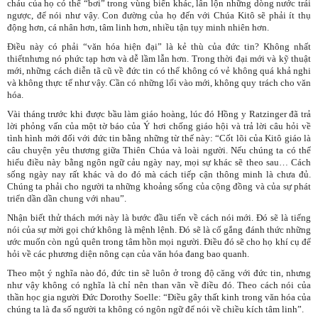
cháu của họ có thể “bơi” trong vùng biển khác, lẫn lộn những dòng nước trái
ngược, để nói như vậy. Con đường của họ đến với Chúa Kitô sẽ phải ít thụ
động hơn, cá nhân hơn, tâm linh hơn, nhiều tận tụy minh nhiên hơn.
Điều này có phải “văn hóa hiện đại” là kẻ thù của đức tin? Không nhất
thiếtnhưng nó phức tạp hơn và dễ lầm lẫn hơn. Trong thời đại mới và kỹ thuật
mới, những cách diễn tã cũ về đức tin có thể không có vẻ không quá khả nghi
và không thực tế như vậy. Cần có những lối vào mới, không quy trách cho văn
hóa.
Vài tháng trước khi được bầu làm giáo hoàng, lúc đó Hồng y Ratzinger đã trả
lời phỏng vấn của một tờ báo của Ý hơi chống giáo hội và trả lời câu hỏi về
tình hình mới đối với đức tin bằng những từ thế này: “Cốt lõi của Kitô giáo là
câu chuyện yêu thương giữa Thiên Chúa và loài người. Nếu chúng ta có thể
hiểu điều này bằng ngôn ngữ cảu ngày nay, mọi sự khác sẽ theo sau… Cách
sống ngày nay rất khác và do đó mà cách tiếp cận thông minh là chưa đủ.
Chúng ta phải cho người ta những khoảng sống của cộng đồng và của sự phát
triển dần dần chung với nhau”.
Nhận biết thử thách mới này là bước đầu tiến về cách nói mới. Đó sẽ là tiếng
nói của sự mời gọi chứ không là mệnh lệnh. Đó sẽ là cố gắng đánh thức những
ước muốn còn ngủ quên trong tâm hồn mọi người. Điều đó sẽ cho họ khí cụ để
hỏi về các phương diện nông cạn của văn hóa đang bao quanh.
Theo một ý nghĩa nào đó, đức tin sẽ luôn ở trong độ căng với đức tin, nhưng
như vậy không có nghĩa là chỉ nên than vãn về điều đó. Theo cách nói của
thần học gia người Đức Dorothy Soelle: “Điều gây thất kinh trong văn hóa của
chúng ta là đa số người ta không có ngôn ngữ để nói về chiều kích tâm linh”.