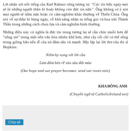
Lời nhận xét nổi tiếng của Karl Rahner cũng tương tự:
“Các tín hữu ngày mai
sẽ là những người thần bí hoặc không còn đức tin nữa”
. Ông không có ý nói
mọi người sẽ trầm mặc hoặc có cảm nghiệm khác thường về Thiên Chúa. Ông
nói về sự thần bí hàng ngày, về khả năng nhận ra tiếng gọi và hoa trái Thánh
Thần trong những cách chọn lựa và cảm nghiệm bình thường.
Những điều này có nghĩa là đức tin trong tương lai sẽ cần chín muồi hơn để
“sống sót” trong một nền văn hóa nhiêu khê hơn, như cây cối chỉ có thể sống
trong giông bão nếu rễ của nó đâm sâu và mạnh. Hãy lặp lại lời thơ của thi sĩ
Hopkins:
Niềm hy vọng với lời cầu
Làm đâm bén rễ vào sâu đất màu
(Our hope and our prayer becomes: send our roots rain)
.
KHA
Đ
ÔNG ANH
(Chuyển ngữ từ CatholicIreland.net)
Chia sẻ