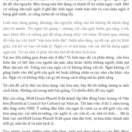
đó để cầu nguyện. Bên trong nhà thờ đang có thánh lễ kỷ niệm ngày cưới. Đôi
vợ chồng lớn tuổi ngồi ở ghế đặc biệt ngay trước bàn thờ và con cháu ngồi ở
hàng ghế trước, ai cũng tươm tất và lộng lẫy.
Linh mục đang giảng, khoảng cầu nguyện riêng của tôi không đủ thinh lặng
như tôi muốn. Tôi nghe lời giảng – nhưng với cảm giác buồn gia tăng. Linh
mục khen đôi vợ chồng già đã sống chung thủy với nhau 50 năm qua, nhưng
rồi tiếp tục chỉ trích “văn hóa hiện đại” thiếu nền tảng, xa rời các giá trị Kitô
giáo, ích kỷ và vụn vỡ luân lý. Ngài có vẻ hơi khác với các thế hệ đang nghe
ngài nói. Tôi an tâm vì phải rời nhà thờ để đi theo lịch hẹn.
Tại sao hồi tưởng giai đoạn này ở đây? Vì linh mục đó có phần đúng: văn hóa
hiện đại có thể làm con người tản mác như đoàn chiên không người chăn mà
Phúc âm nói tới. Tiếng nói của ngài có vẻ không đúng với tôi. Ngài không cố
gắng bước vào thế giới của giới trẻ hoặc không nhận ra các nhu cầu khác của
họ. Ngài có vẻ không thấy cái gì tốt trong cách sống mà họ phải sống.
Từ chủ đề xử lý đức tin theo dạng văn hóa này, hãy để tôi tưởng tượng ra một
cách khác. Không chỉ trong một bài giảng. Có nhiều điều để suy nghĩ.
Khi còn sống, ĐGH Gioan-Phaolô II đã thành lập Hội đồng Giáo hoàng về Văn
hóa (Pontifical Council for Culture) tại Vatican. Tôi làm việc ở đó 5 năm trong
đầu thập niên 1990. Ý tưởng đầu tiên của ngài là vươn xa ra thế giới của văn
hóa sáng tạo: các nhà tư tưởng, các nghệ sĩ, các văn sĩ, các nhà trí thức,… Đó là
lĩnh vực mà ĐGH Gioan-Phaolô II đã quan tâm đặc biệt, tự hóa thân thành một
triết gì, một thi sĩ và một kịch sĩ.
Tuy nhiên, trong những năm tiếp theo, ngài mở rộng phạm vi của Hội đồng