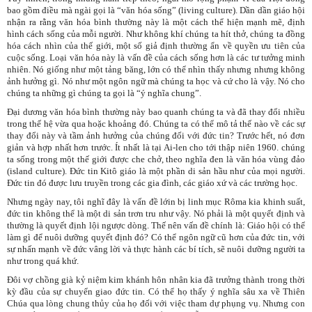
bao gồm điều mà ngài gọi là “văn hóa sống” (living culture). Dần dần giáo hội
nhận ra rằng văn hóa bình thường này là một cách thể hiện mạnh mẽ, định
hình cách sống của mỗi người. Như không khí chúng ta hít thở, chúng ta đồng
hóa cách nhìn của thế giới, một số giả định thường ẩn về quyền ưu tiên của
cuộc sống. Loại văn hóa này là vấn đề của cách sống hơn là các tư tưởng minh
nhiên. Nó giống như một tảng băng, lớn có thể nhìn thấy nhưng nhưng không
ảnh hưởng gì. Nó như một ngôn ngữ mà chúng ta học và cứ cho là vậy. Nó cho
chúng ta những gì chúng ta gọi là “ý nghĩa chung”.
Đại dương văn hóa bình thường này bao quanh chúng ta và đã thay đổi nhiều
trong thế hệ vừa qua hoặc khoảng đó. Chúng ta có thể mô tả thế nào về các sự
thay đổi này và tầm ảnh hưởng của chúng đối với đức tin? Trước hết, nó đơn
giản và hợp nhất hơn trước. Ít nhất là tại Ai-len cho tới thập niên 1960. chúng
ta sống trong một thế giới được che chở, theo nghĩa đen là văn hóa vùng đảo
(island culture). Đức tin Kitô giáo là một phần di sản hầu như của mọi người.
Đức tin đó được lưu truyền trong các gia đình, các giáo xứ và các trường học.
Nhưng ngày nay, tôi nghĩ đây là vấn đề lớin bị linh mục Rôma kia khinh suất,
đức tin không thể là một di sản trơn tru như vậy. Nó phải là một quyết định và
thường là quyết định lội ngược dòng. Thế nên vấn đề chính là: Giáo hội có thể
làm gì để nuôi dưỡng quyết định đó? Có thể ngôn ngữ cũ hơn của đức tin, với
sự nhấn mạnh về đức vâng lời và thực hành các bí tích, sẽ nuôi dưỡng người ta
như trong quá khứ.
Đôi vợ chồng già kỷ niệm kim khánh hôn nhân kia đã trưởng thành trong thời
kỳ đầu của sự chuyển giao đức tin. Có thể họ thấy ý nghĩa sâu xa về Thiên
Chúa qua lòng chung thủy của họ đối với việc tham dự phụng vụ. Nhưng con