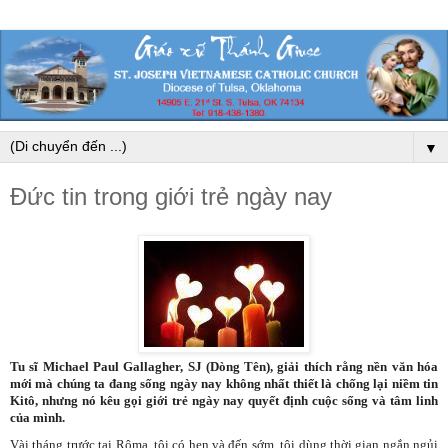
▼
Đức tin trong giới trẻ ngày nay
Tu sĩ Michael Paul Gallagher, SJ (Dòng Tên), giải thích rằng nền văn hóa
mới mà chúng ta đang sống ngày nay không nhất thiết là chống lại niềm tin
Kitô, nhưng nó kêu gọi giới trẻ ngày nay quyết định cuộc sống và tâm linh
của mình.
Vài tháng trước tại Rôma, tôi có hẹn và đến sớm, tôi dùng thời gian ngắn ngủi