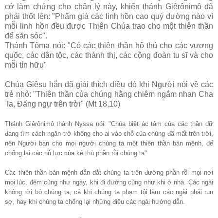
cớ làm chứng cho chân lý này, khiến thánh Giêrônimô đã
phải thốt lên: "Phẩm giá các linh hồn cao quý dường nào vì
mỗi linh hồn đều được Thiên Chúa trao cho một thiên thần
để săn sóc".
Thánh Tôma nói: "Có các thiên thần hộ thủ cho các vương
quốc, các dân tộc, các thành thị, các cộng đoàn tu sĩ và cho
mỗi tín hữu"
Chúa Giêsu hẳn đã giải thích điều đó khi Người nói về các
trẻ nhỏ: "Thiên thần của chúng hằng chiêm ngắm nhan Cha
Ta, Đấng ngự trên trời" (Mt 18,10)
Thánh Giêrônimô thành Nyssa nói: "Chúa biết ác tâm của các thần dữ
đang tìm cách ngăn trở không cho ai vào chỗ của chúng đã mất trên trời,
nên Người ban cho mọi người chúng ta một thiên thần bản mệnh, để
chống lại các nỗ lực của kẻ thù phần rỗi chúng ta"
Các thiên thần bản mệnh dẫn dắt chúng ta trên đường phần rỗi mọi nơi
mọi lúc, đêm cũng như ngày, khi đi đường cũng như khi ở nhà. Các ngài
không rời bỏ chúng ta, cả khi chúng ta phạm tội làm các ngài phải run
sợ, hay khi chúng ta chống lại những điều các ngài hướng dẫn.