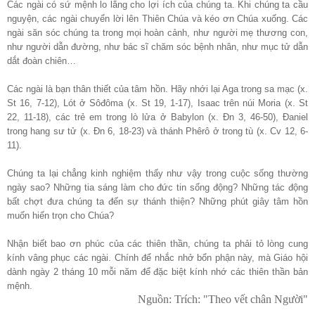
Các ngài có sứ mệnh lo lắng cho lợi ích của chúng ta. Khi chúng ta cầu
nguyện, các ngài chuyển lời lên Thiên Chúa và kéo ơn Chúa xuống. Các
ngài săn sóc chúng ta trong mọi hoàn cảnh, như người mẹ thương con,
như người dẫn đường, như bác sĩ chăm sóc bệnh nhân, như mục tử dẫn
dắt đoàn chiên…
Các ngài là bạn thân thiết của tâm hồn. Hãy nhới lại Aga trong sa mạc (x.
St 16, 7-12), Lót ở Sôđôma (x. St 19, 1-17), Isaac trên núi Moria (x. St
22, 11-18), các trẻ em trong lò lửa ở Babylon (x. Đn 3, 46-50), Đaniel
trong hang sư tử (x. Đn 6, 18-23) và thánh Phêrô ở trong tù (x. Cv 12, 6-
11).
Chúng ta lại chẳng kinh nghiệm thấy như vậy trong cuộc sống thường
ngày sao? Những tia sáng làm cho đức tin sống động? Những tác động
bất chợt đưa chúng ta đến sự thánh thiện? Những phút giây tâm hồn
muốn hiến trọn cho Chúa?
Nhận biết bao ơn phúc của các thiên thần, chúng ta phải tỏ lòng cung
kính vâng phục các ngài. Chính để nhắc nhở bổn phận này, mà Giáo hội
dành ngày 2 tháng 10 mỗi năm để đặc biệt kính nhớ các thiên thần bản
mệnh.
Nguồn: Trích: "Theo vết chân Người"