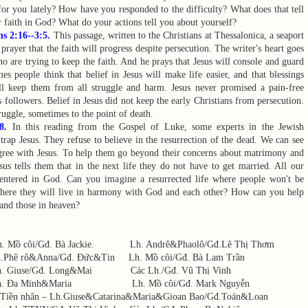
 for you lately? How have you responded to the difficulty? What does that tell
 faith in God? What do your actions tell you about yourself?
ns 2:16--3:5
.
This passage, written to the Christians at Thessalonica, a seaport
 prayer that the faith will progress despite persecution. The writer's heart goes
ho are trying to keep the faith. And he prays that Jesus will console and guard
s people think that belief in Jesus will make life easier, and that blessings
ll keep them from all struggle and harm. Jesus never promised a pain-free
s followers. Belief in Jesus did not keep the early Christians from persecution.
ruggle, sometimes to the point of death.
8
.
In this reading from the Gospel of Luke, some experts in the Jewish
 trap Jesus. They refuse to believe in the resurrection of the dead. We can see
gree with Jesus. To help them go beyond their concerns about matrimony and
esus tells them that in the next life they do not have to get married. All our
 centered in God. Can you imagine a resurrected life where people won't be
where they will live in harmony with God and each other? How can you help
 and those in heaven?
. Mồ côi/Gđ. Bà Jackie. Lh. Andrê&Phaolô/Gđ.Lê Thị Thơm
Phê rô&Anna/Gđ. Đức&Tin Lh. Mồ côi/Gđ. Bà Lam Trần
. Giuse/Gđ. Long&Mai Các Lh./Gđ. Vũ Thị Vinh
h. Đa Minh&Maria Lh. Mồ côi/Gđ. Mark Nguyễn
.Tiền nhân – Lh.Giuse&Catarina&Maria&Gioan Bao/Gđ.Toán&Loan