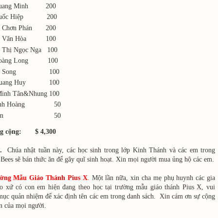
Quang Minh 200
 Quốc Hiệp 200
n Chơn Phán 200
ễn Văn Hòa 100
 Thị Ngọc Nga 100
Hoàng Long 100
Văn Song 100
 Quang Huy 100
inh Tân&Nhung 100
Minh Hoàng 50
i Gẫm 50
g cộng: $ 4,300
.
Chúa nhật tuần này, các học sinh trong lớp Kinh Thánh và các em trong
ees sẽ bán thức ăn để gây quĩ sinh hoạt. Xin mọi người mua ủng hộ các em.
ường Mẫu Giáo Thánh Pius X
.
Một lần nữa, xin cha mẹ phụ huynh các gia
áo xứ có con em hiện đang theo học tại trường mẫu giáo thánh Pius X, vui
 mục quản nhiệm để xác định tên các em trong danh sách. Xin cám ơn sự cộng
n của mọi người.