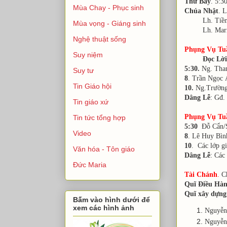
Thứ Bảy
. 5:
Mùa Chay - Phục sinh
Chúa Nhật
. 
Lh. Tiền nh
Mùa vọng - Giáng sinh
Lh. Maria&G
Nghệ thuật sống
Phụng Vụ Tu
Suy niệm
Đọc Lờ
5:30.
Ng. Th
Suy tư
8
. Trần Ngọ
Tin Giáo hội
10.
Ng.Trường
Dâng Lễ
: G
Tin giáo xứ
Phụng Vụ Tu
Tin tức tổng hợp
5:30
Đỗ Cẩn
Video
8
. Lê Huy Bì
10
. Các lớ
Văn hóa - Tôn giáo
Dâng Lễ
: C
Đức Maria
Tài Chánh
.
Ch
Quĩ Điều Hà
Quĩ xây dựng
Bấm vào hình dưới để
xem các hình ảnh
Nguyễ
Nguyễ