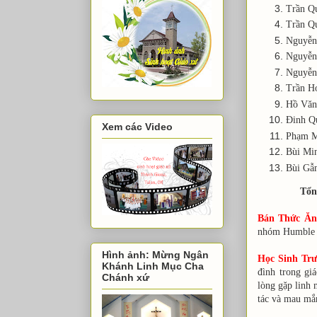
Trần 
Trần
Nguyễ
Nguy
Nguyễn
Trần 
Hồ 
Đinh
Xem các Video
Phạm M
Bùi 
Bù
Tổn
Bán Thức Ăn
nhóm Humble B
Hình ảnh: Mừng Ngân
Học Sinh Tr
Khánh Linh Mục Cha
đình trong gi
Chánh xứ
lòng gặp linh
tác và mau mắ