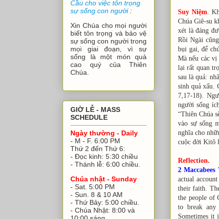
Cầu cho việc tôn trọng
sự sống con người
:
Suy Niệm
. K
Chúa Giê-su kh
Xin Chúa cho mọi người
xét là đáng đư
biết tôn trọng và bảo vệ
Rồi Ngài cũng
sự sống con người trong
mọi giai đoạn, vì sự
bụi gai, để c
sống là một món quà
Mà nếu các vị 
cao quý của Thiên
lại rất quan t
Chúa.
sau là quả: nhâ
sinh quả xấu. 
7,17-18). Ngư
người sống ích
GIỜ LỄ - MASS
“Thiên Chúa s
SCHEDULE
vào sự sống m
nghĩa cho nhữn
Ngày thường - Daily
- M - F. 6:00 PM
cuộc đời Kitô
Thứ 2 đến Thứ 6:
- Đọc kinh: 5:30 chiều
Reflection.
- Thánh lễ: 6:00 chiều.
2 Maccabees 7
Chúa nhật - Sunday
actual account
- Sat. 5:00 PM
their faith. T
- Sun. 8 & 10 AM
the people of 
- Thứ Bảy: 5:00 chiều.
to break any 
- Chúa Nhật: 8:00 và
Sometimes it i
10:00 sáng.