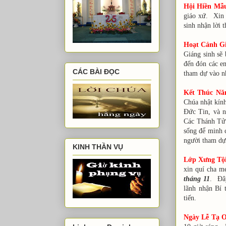
Hội Hiền Mẫ
giáo xứ. Xin 
sinh nhận lời 
Hoạt Cảnh G
Giáng sinh sẽ 
đến đón các e
CÁC BÀI ĐỌC
tham dự vào n
Kết Thúc Nă
Chúa nhật kín
Đức Tin, và nế
Các Thánh Tử 
sống để minh 
người tham dự
KINH THẦN VỤ
Lớp Xưng Tội
xin quí cha m
tháng 11
. Đây
lãnh nhận Bí 
tiến.
Ngày Lễ Tạ Ơ