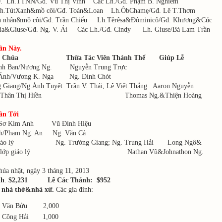
30. Lh.TTNN/Gđ. Vũ Thị Vinh Các Lh./Gđ. Phạm B. Nghiêm
Lh.TútXanh&mồ côi/Gđ. Toán&Loan Lh.ÔbChamẹ/Gđ. Lê T.Thơm
ân&mồ côi/Gđ. Trần Chiểu Lh.Têrêsa&Đôminicô/Gđ. Khương&Cúc
iuse/Gđ. Ng. V. Ái Các Lh./Gđ. Cindy Lh. Giuse/Bà Lam Trần
ần Này.
i Chúa
Thừa Tác Viên Thánh Thể
Giúp Lễ
anh Ban/Nương Ng. Nguyễn Trung Trực
c Ánh/Vương K. Nga Ng. Đình Chót
 Giang/Ng.Ánh Tuyết Trần V. Thái; Lê Viết Thắng Aaron Nguyễn
đ. Thân Thị Hiền Thomas Ng.&Thiện Hoàng
ần Tới
/Sơ Kim Anh Vũ Đình Hiệu
nh/Phạm Ng. An Ng. Văn Cả
p giáo lý Ng. Trường Giang; Ng. Trung Hải Long Ngô&
ác lớp giáo lý Nathan Vũ&Johnathon Ng.
úa nhật, ngày 3 tháng 11, 2013
nh
.
$2,231 Lễ Các Thánh: $952
 nhà thờ&nhà xứ.
Các gia đình:
n Văn Bửu 2,000
n Công Hải 1,000