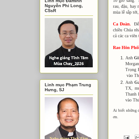
Linh mục Đaminh
10 giờ sáng. 
Nguyễn Phi Long,
rau, đậu, hay
CSsR
mùa lễ sắp tới
Ca Đoàn.
Để
chiều Chúa nhậ
cả các ca viên
Rao Hôn Phố
Anh
Gi
Morgan,
Trọng H
vào Thứ
Anh
Ga
Linh mục Phạm Trung
TX, mu
Hưng, SJ
Thanh B
vào Thứ
Ai biết những 
ơn.