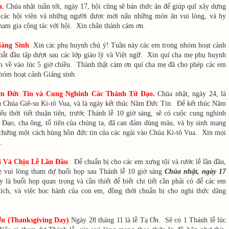
u.
Chúa nhật tuần tới, ngày 17, hội cũng sẽ bán thức ăn để giúp quĩ xây dựng
các hội viên và những người được mời nấu những món ăn vui lòng, và hy
tham gia cộng tác với hội. Xin chân thành cám ơn.
iáng Sinh
.
Xin các phụ huynh chú ý! Tuần này các em trong nhóm hoạt cảnh
bắt đầu tập dượt sau các lớp giáo lý và Việt ngữ. Xin quí cha mẹ phụ huynh
m về vào lúc 5 giờ chiều. Thành thật cám ơn quí cha mẹ đã cho phép các em
hóm hoạt cảnh Giáng sinh.
m Đức Tin và Cung Nghinh Các Thánh Tử Đạo
.
Chúa nhật, ngày 24, là
h Chúa Giê-su Ki-tô Vua, và là ngày kết thúc Năm Đức Tin. Để kết thúc Năm
u thời tiết thuận tiện, trước Thánh lễ 10 giờ sáng, sẽ có cuộc cung nghinh
Đạo, cha ông, tổ tiên của chúng ta, đã can đảm dùng máu, và hy sinh mạng
chứng một cách hùng hồn đức tin của các ngài vào Chúa Ki-tô Vua. Xin mọi
.
 Và Chịu Lễ Lần Đầu
.
Để chuẩn bị cho các em xưng tội và rước lễ lần đầu,
ẹ vui lòng tham dự buổi họp sau Thánh lễ 10 giờ sáng
Chúa nhật, ngày 17
 là buổi họp quan trọng và cần thiết để biết chi tiết cần phải có để các em
tích, và việc học hành của con em, đồng thời chuẩn bị cho nghi thức dâng
n (Thanksgiving Day)
Ngày 28 tháng 11 là lễ Tạ Ơn. Sẽ có 1 Thánh lễ lúc