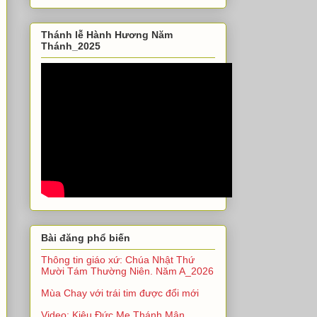
Thánh lễ Hành Hương Năm
Thánh_2025
Bài đăng phổ biến
Thông tin giáo xứ: Chúa Nhật Thứ
Mười Tám Thường Niên. Năm A_2026
Mùa Chay với trái tim được đổi mới
Video: Kiệu Đức Mẹ Thánh Mân