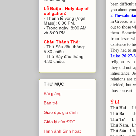
been difficult
Lễ Buộc - Holy day of
you about your
obligation:
2 Thessalonia
- Thánh lễ vọng (Vigil
in Greece, is a
Mass): 6:00 PM.
out to those w
- Trong ngày: 8:00 AM
và 8:00 PM
them. Sometime
from Jesus wi
Chầu Thánh Thể:
existence to hi
- Thứ Sáu đầu tháng:
They had to st
5:30 chiều.
Luke 20:27-3
- Thứ Bảy đầu tháng:
4:30 chiều.
religion try to
they did not a
inheritance, J
relations are
THƯ MỤC
divided, but 
those on earth
Bài giảng
Ý Lễ
.
Bạn trẻ
Thứ Hai
. Lh
Giáo dục gia đình
Thứ Ba
. Lh.
Thứ Tư
. Lh
Giáo lý của ĐTC
Thứ Năm
. L
Thứ Sáu
. Lh
Hình ảnh Sinh hoạt