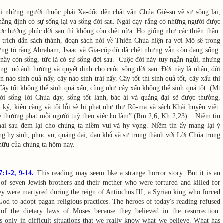
hi những người thuộc phái Xa-đốc đến chất vấn Chúa Giê-su về sự sống lại,
ẳng định có sự sống lại và sống đời sau. Ngài dạy rằng có những người được
ợc hưởng phúc đời sau thì không còn chết nữa. Họ giống như các thiên thần.
 trích dẫn sách thánh, đoạn sách nói về Thiên Chúa hiện ra với Mô-sê trong
hứng tỏ rằng Abraham, Isaac và Gia-cóp dù đã chết nhưng vẫn còn đang sống.
nầy còn sống, tức là có sự sống đời sau. Cuộc đời này tuy ngắn ngủi, nhưng
rọng: nó ảnh hưởng và quyết định cho cuộc sống đời sau. Đời này là nhân, đời
n nào sinh quả nấy, cây nào sinh trái nấy. Cây tốt thì sinh quả tốt, cây xấu thì
Cây tốt không thể sinh quả xấu, cũng như cây xấu không thể sinh quả tốt. (Mt
ời sống lời Chúa dạy, sống tốt lành, bác ái và quảng đại sẽ được thưởng,
 kỷ, kiêu căng và tội lỗi sẽ bị phạt như thư Rô-ma và sách Khải huyền viết:
ẽ thưởng phạt mỗi người tuỳ theo việc họ làm” (Rm 2,6; Kh 2,23). Niềm tin
ai sau đem lại cho chúng ta niềm vui và hy vọng. Niềm tin ấy mang lại ý
g hy sinh, phục vụ, quảng đại, đau khổ và sự trung thành với Lời Chúa trong
 hữu của chúng ta hôm nay.
:1-2, 9-14
.
This reading may seem like a strange horror story. But it is an
 of seven Jewish brothers and their mother who were tortured and killed for
hey were martyred during the reign of Antiochus III, a Syrian king who forced
God to adopt pagan religious practices. The heroes of today's reading refused
of the dietary laws of Moses because they believed in the resurrection.
s only in difficult situations that we really know what we believe. What has