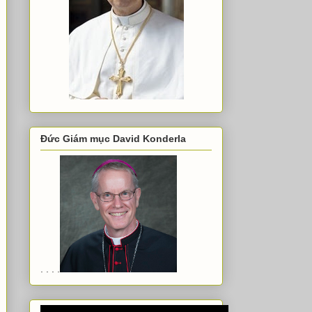
Đức Giám mục David Konderla
. . . .