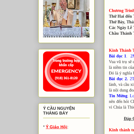
Chương Trình
Thứ Hai đến 
Thứ Bảy, Thá
Các Ngày Lễ 
Chầu Thánh 
Thứ Bảy 
Kinh Thánh 
Bài đọc 1
. 2
Vua vũ trụ sẽ 
là niềm tin củ
Đó là ý nghĩa 
Bài đọc 2.
2T
lành, và cầu x
là nội dung đo
Tin Mừng
. L
nên đến hỏi Ch
vì Chúa là Th
Ý CẦU NGUYỆN
THÁNG BẢY
Đáp 
*
Ý Giáo Hội
:
Kinh thánh t