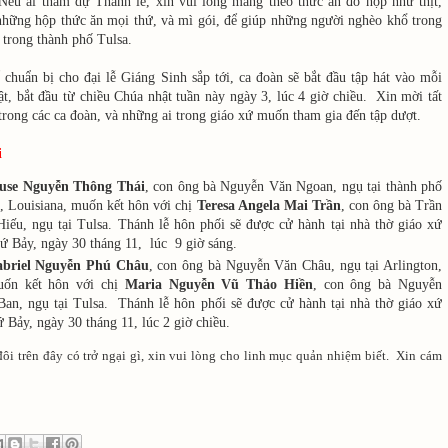
Nếu ai tham dự Thánh lễ, xin vui lòng mang theo thức ăn đồ hộp như thịt,
 những hộp thức ăn mọi thứ, và mì gói, để giúp những người nghèo khổ trong
, trong thành phố Tulsa.
 chuẩn bị
cho đại lễ Giáng Sinh sắp tới, ca đoàn sẽ bắt đầu tập hát vào mỗi
t, bắt đầu từ chiều Chúa nhật tuần này ngày 3, lúc 4 giờ chiều. Xin mời tất
 trong các ca đoàn, và những ai trong giáo xứ muốn tham gia đến tập dượt.
i
use Nguyễn Thông Thái
, con ông bà Nguyễn Văn Ngoan, ngụ tại thành phố
 Louisiana, muốn kết hôn với chị
Teresa Angela Mai Trần
, con ông bà Trần
iếu, ngụ tại Tulsa. Thánh lễ hôn phối sẽ được cử hành tại nhà thờ giáo xứ
 Bảy, ngày 30 tháng 11, lúc 9 giờ sáng.
briel Nguyễn Phú Châu
, con ông bà Nguyễn Văn Châu, ngụ tại Arlington,
ốn kết hôn với chị
Maria Nguyễn Vũ Thảo Hiền
, con ông bà Nguyễn
an, ngụ tại Tulsa. Thánh lễ hôn phối sẽ được cử hành tại nhà thờ giáo xứ
 Bảy, ngày 30 tháng 11, lúc 2 giờ chiều.
đôi trên đây có trở ngại gì, xin vui lòng cho linh mục quản nhiệm biết. Xin cám