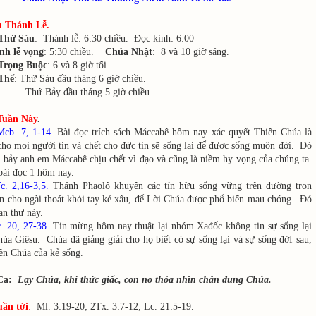
 Thánh Lễ.
Thứ Sáu
: Thánh lễ: 6:30 chiều. Đọc kinh: 6:00
nh lễ vọng
: 5:30 chiều.
Chúa Nhật
: 8 và 10 giờ sáng.
Trọng Buộc
: 6 và 8 giờ tối.
Thể
: Thứ Sáu đầu tháng 6 giờ chiều.
đầu tháng 5 giờ chiều.
Tuần Này
.
Mcb. 7, 1-14
. Bài đọc trích sách Máccabê hôm nay xác quyết Thiên Chúa là
cho mọi người tin và chết cho đức tin sẽ sống lại để được sống muôn đời. Đó
a bảy anh em Máccabê chịu chết vì đạo và cũng là niềm hy vọng của chúng ta.
bài đọc 1 hôm nay.
c. 2,16-3,5.
Thánh Phaolô khuyên các tín hữu sống vững trên đường trọn
in cho ngài thoát khỏi tay kẻ xấu, để Lời Chúa được phổ biến mau chóng. Đó
ạn thư này.
c. 20, 27-38.
Tin mừng hôm nay thuật lại nhóm Xađốc không tin sự sống lại
úa Giêsu. Chúa đã giảng giải cho họ biết có sự sống lại và sự sống đờI sau,
iên Chúa của kẻ sống.
Ca
:
Lạy Chúa, khi thức giấc, con no thỏa nhìn chân dung Chúa.
uần tới
:
Ml. 3:19-20; 2Tx. 3:7-12; Lc. 21:5-19.