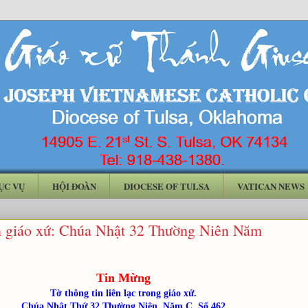
ỤC VỤ
HỘI ĐOÀN
DIOCESE OF TULSA
VATICAN NEWS
n giáo xứ: Chúa Nhật 32 Thường Niên Năm
Tin Mừng
Tờ thông tin liên lạc trong giáo xứ.
Chúa Nhật Thứ 32 Thường Niên. Năm C. Số 462