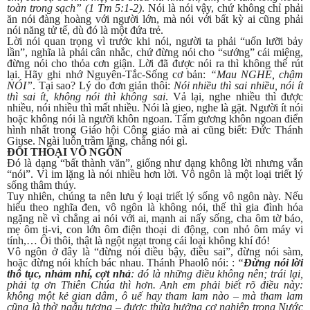
toàn trong sạch” (1 Tm 5:1-2)
. Nói là nói vậy, chứ không chỉ phải
ăn nói đàng hoàng với người lớn, mà nói với bất kỳ ai cũng phải
nói năng tử tế, dù đó là một đứa trẻ.
Lời nói quan trọng vì trước khi nói, người ta phải “uốn lưỡi bảy
lần”, nghĩa là phải cân nhắc, chứ đừng nói cho “sướng” cái miệng,
đừng nói cho thỏa cơn giận. Lời đã được nói ra thì không thể rút
lại. Hãy ghi nhớ Nguyên-Tắc-Sống cơ bản:
“Mau NGHE, chậm
NÓI”
. Tại sao? Lý do đơn giản thôi:
Nói nhiều thì sai nhiều, nói ít
thì sai ít, không nói thì không sai
. Vả lại, nghe nhiều thì được
nhiều, nói nhiều thì mất nhiều. Nói là gieo, nghe là gặt. Người ít nói
hoặc không nói là người khôn ngoan. Tấm gương khôn ngoan điển
hình nhất trong Giáo hội Công giáo mà ai cũng biết: Đức Thánh
Giuse. Ngài luôn trầm lặng, chẳng nói gì.
ĐỐI THOẠI VÔ NGÔN
Đó là dạng “bất thành văn”, giống như dạng không lời nhưng vẫn
“nói”. Vì im lặng là nói nhiều hơn lời. Vô ngôn là một loại triết lý
sống thâm thúy.
Tuy nhiên, chúng ta nên lưu ý loại triết lý sống vô ngôn này. Nếu
hiểu theo nghĩa đen, vô ngôn là không nói, thế thì gia đình hóa
ngặng nề vì chẳng ai nói với ai, mạnh ai nấy sống, cha ôm tờ báo,
mẹ ôm ti-vi, con lớn ôm điện thoại di động, con nhỏ ôm máy vi
tính,… Ôi thôi, thật là ngột ngạt trong cái loại không khí đó!
Vô ngôn ở đây là “đừng nói điều bậy, điều sai”, đừng nói sàm,
hoặc đừng nói khích bác nhau. Thánh Phaolô nói: :
“
Đừng nói lời
thô tục, nhảm nhí, cợt nhả
: đó là những điều không nên; trái lại,
phải tạ ơn Thiên Chúa thì hơn. Anh em phải biết rõ điều này:
không một kẻ gian dâm, ô uế hay tham lam nào – mà tham lam
cũng là thờ ngẫu tượng – được thừa hưởng cơ nghiệp trong Nước