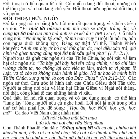
Đối thoại có liên quan lời nói. Có nhiều dạng đối thoại, nhưng có
thể tóm gọn vào hai dạng chủ yếu: Đối thoại hữu ngôn và đối thoại
vô ngôn.
ĐỐI THOẠI HỮU NGÔN
Đó là dạng nói ra bằng lời. Lời nói rất quan trọng, vì Chúa Giêsu
đã nói:
“Vì
nhờ lời nói
của anh mà anh sẽ được trắng án; và
cũng
tại lời nói
của anh mà anh sẽ bị kết án” (Mt 12:37)
. Cổ nhân
cũng nói:
“Nhất ngôn ký xuất, tứ mã nan truy”
(một lời nói ra, bốn
con ngựa đuổi không kịp). Đáng sợ thật! Vì thế, Thánh Phêrô
khuyên:
“Anh em hãy từ bỏ mọi thứ gian ác, mọi điều xảo trá, giả
hình và ghen tương cùng mọi
lời nói xấu
gièm pha” (1 Pr 2:1)
.
Người xưa đã ghét các ngôn sứ của Thiên Chúa, họ nói xấu và làm
hại các ngôn sứ:
“Ta hãy gài bẫy hại tên công chính, vì nó chỉ làm
vướng chân ta, nó chống lại các việc ta làm, trách ta vi phạm lề
luật, và tố cáo ta không tuân hành lễ giáo. Nó tự hào là mình biết
Thiên Chúa, xưng mình là con của Đức Chúa” (Kn 2:12-13)
. Các
ngôn sứ thời Cựu ước là hình ảnh của Chúa Giêsu thời Tân ước.
Người ta cũng nói xấu và làm hại Chúa Giêsu vì Ngài nói thẳng,
nói thật, công khai tố cáo những hành vi xấu.
Quả thật, lời nói rất quan trọng và có tác dụng mạnh, có thể làm
“lung lay” lòng người nếu cứ nghe hoài. Lời nói là một trong bốn
thứ cơ bản phải học để sống:
“Học ăn, học NÓI, học gói, học
mở”
. Ca dao Việt Nam cũng nhắn nhủ:
Lời nói chẳng mất tiền mua
Lựa lời mà nói cho vừa lòng nhau
Còn Thánh Phaolô căn dặn:
“
Đừng nặng lời
với cụ già, nhưng khi
khuyên nhủ, hãy coi cụ như cha; hãy coi các thanh niên như anh
em, các cụ bà như mẹ, các thiếu nữ như chị em, với tấm lòng hoàn