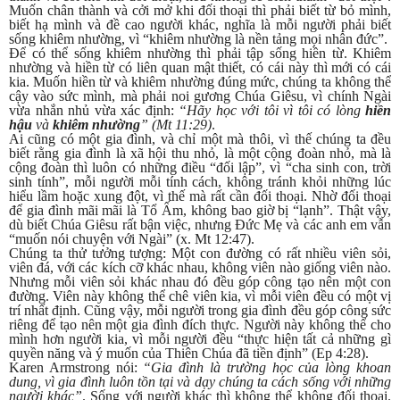
Muốn chân thành và cởi mở khi đối thoại thì phải biết từ bỏ mình,
biết hạ mình và đề cao người khác, nghĩa là mỗi người phải biết
sống khiêm nhường, vì “khiêm nhường là nền tảng mọi nhân đức”.
Để có thể sống khiêm nhường thì phải tập sống hiền từ. Khiêm
nhường và hiền từ có liên quan mật thiết, có cái này thì mới có cái
kia. Muốn hiền từ và khiêm nhường đúng mức, chúng ta không thể
cậy vào sức mình, mà phải noi gương Chúa Giêsu, vì chính Ngài
vừa nhắn nhủ vừa xác định:
“Hãy học với tôi vì tôi có lòng
hiền
hậu
và
khiêm nhường
” (Mt 11:29)
.
Ai cũng có một gia đình, và chỉ một mà thôi, vì thế chúng ta đều
biết rằng gia đình là xã hội thu nhỏ, là một cộng đoàn nhỏ, mà là
cộng đoàn thì luôn có những điều “đối lập”, vì “cha sinh con, trời
sinh tính”, mỗi người mỗi tính cách, không tránh khỏi những lúc
hiểu lầm hoặc xung đột, vì thế mà rất cần đối thoại. Nhờ đối thoại
để gia đình mãi mãi là Tổ Ấm, không bao giờ bị “lạnh”. Thật vậy,
dù biết Chúa Giêsu rất bận việc, nhưng Đức Mẹ và các anh em vẫn
“muốn nói chuyện với Ngài” (x. Mt 12:47).
Chúng ta thử tưởng tượng: Một con đường có rất nhiều viên sỏi,
viên đá, với các kích cỡ khác nhau, không viên nào giống viên nào.
Nhưng mỗi viên sỏi khác nhau đó đều góp công tạo nên một con
đường. Viên này không thể chê viên kia, vì mỗi viên đều có một vị
trí nhất định. Cũng vậy, mỗi người trong gia đình đều góp công sức
riêng để tạo nên một gia đình đích thực. Người này không thể cho
mình hơn người kia, vì mỗi người đều “thực hiện tất cả những gì
quyền năng và ý muốn của Thiên Chúa đã tiền định” (Ep 4:28).
Karen Armstrong nói:
“Gia đình là trường học của lòng khoan
dung, vì gia đình luôn tồn tại và dạy chúng ta cách sống với những
người khác”
. Sống với người khác thì không thể không đối thoại.