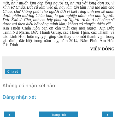
mặt, như muốn làm đẹp lòng người ta, nhưng với lòng đơn sơ, vì
kính sợ Chúa. Bất cứ làm việc gì, hãy làm tận tâm như thể làm cho
Chúa, chứ không phải cho người đời vì biết rằng anh em sẽ nhận
được phần thưởng Chúa ban, là gia nghiệp dành cho dân Người.
Đức Kitô là Chủ, anh em hãy phục vụ Người. Ai ăn ở bất công sẽ
được trả theo điều bất công mình làm; không có chuyện thiên vị”
.
Xin Thiên Chúa luôn ban ơn cần thiết cho mọi người. Xin Đức
Trinh Nữ Maria, Đức Thánh Giuse, các Thiên Thần, các Thánh, và
các Linh Hồn luôn nguyện giúp cầu thay cho mỗi thanh viên trong
gia đình, đặc biệt trong năm nay, năm 2014, Năm Phúc Âm Hóa
Gia Đình.
VIỄN ĐÔNG
Chia sẻ
Không có nhận xét nào:
Đăng nhận xét
‹
›
Trang chủ