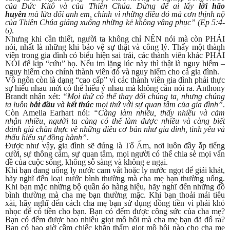
của Đức Kitô và của Thiên Chúa. Đừng để ai lấy
lời hão
huyền
mà lừa dối anh em, chính vì những điều đó mà cơn thịnh nộ
của Thiên Chúa giáng xuống những kẻ không vâng phục” (Ep 5:4-
6)
.
Nhưng khi cần thiết, người ta không chỉ NÊN nói mà còn PHẢI
nói, nhất là những khi bảo vệ sự thật và công lý. Thấy một thành
viên trong gia đình có biểu hiện sai trái, các thành viên khác PHẢI
NÓI để kịp “cứu” họ. Nếu im lặng lúc này thì thật là nguy hiểm –
nguy hiểm cho chính thành viên đó và nguy hiểm cho cả gia đình.
Vô ngôn còn là dạng “cao cấp” vì các thành viên gia đình phải thực
sự hiểu nhau mới có thể hiểu ý nhau mà không cần nói ra. Anthony
Brandt nhận xét:
“Mọi thứ có thể thay đổi chúng ta, nhưng chúng
ta luôn
bắt đầu
và
kết thúc
mọi thứ với sự quan tâm của gia đình”
.
Còn Amelia Earhart nói:
“Càng làm nhiều, thấy nhiều và cảm
nhận nhiều, người ta càng có thể làm được nhiều và càng biết
đánh giá chân thực về những điều cơ bản như gia đình, tình yêu và
thấu hiểu sự đồng hành”
.
Được như vậy, gia đình sẽ đúng là Tổ Ấm, nơi luôn đầy ắp tiếng
cười, sự thông cảm, sự quan tâm, mọi người có thể chia sẻ mọi vấn
đề của cuộc sống, không sỗ sàng và không e ngại.
Khi bạn đang uống ly nước cam vắt hoặc ly nước ngọt để giải khát,
hãy nghĩ đến loại nước bình thường mà cha mẹ bạn thường uống.
Khi bạn mặc những bộ quần áo hàng hiệu, hãy nghĩ đến những đồ
bình thường mà cha mẹ bạn thường mặc. Khi bạn thoải mái tiêu
xài, hãy nghĩ đến cách cha mẹ bạn sử dụng đồng tiền vì phải khó
nhọc để có tiền cho bạn. Bạn có đếm được công sức của cha mẹ?
Bạn có đếm được bao nhiêu giọt mồ hôi mà cha mẹ bạn đã đổ ra?
Bạn có bao giờ cầm chiếc khăn thấm giọt mồ hôi nào cho cha mẹ