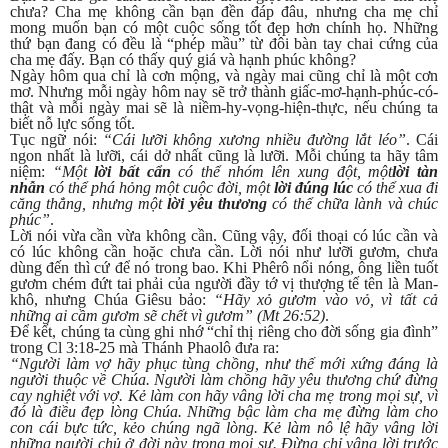
chưa? Cha mẹ không cần bạn đền đáp đâu, nhưng cha mẹ chỉ
mong muốn bạn có một cuộc sống tốt đẹp hơn chính họ. Những
thứ bạn đang có đều là “phép mầu” từ đôi bàn tay chai cứng của
cha mẹ đấy. Bạn có thấy quý giá và hạnh phúc không?
Ngày hôm qua chỉ là cơn mộng, và ngày mai cũng chỉ là một cơn
mơ. Nhưng mỗi ngày hôm nay sẽ trở thành giấc-mơ-hạnh-phúc-có-
thật và mỗi ngày mai sẽ là niềm-hy-vọng-hiện-thực, nếu chúng ta
biết nỗ lực sống tốt.
Tục ngữ nói:
“Cái lưỡi không xương nhiều đường lắt léo”
. Cái
ngon nhất là lưỡi, cái dở nhất cũng là lưỡi. Mỗi chúng ta hãy tâm
niệm:
“Một
lời bất cẩn
có thể nhóm lên xung đột, một
lời tàn
nhẫn
có thể phá hỏng một cuộc đời, một
lời đúng lúc
có thể xua đi
căng thẳng, nhưng một
lời yêu thương
có thể chữa lành và chúc
phúc”
.
Lời nói vừa cần vừa không cần. Cũng vậy, đối thoại có lúc cần và
có lúc không cần hoặc chưa cần. Lời nói như lưỡi gươm, chưa
dùng đến thì cứ để nó trong bao. Khi Phêrô nổi nóng, ông liền tuốt
gươm chém đứt tai phải của người đầy tớ vị thượng tế tên là Man-
khô, nhưng Chúa Giêsu bảo:
“Hãy xỏ gươm vào vỏ, vì tất cả
những ai cầm gươm sẽ chết vì gươm” (Mt 26:52)
.
Để kết, chúng ta cùng ghi nhớ “chỉ thị riêng cho đời sống gia đình”
trong Cl 3:18-25 mà Thánh Phaolô đưa ra:
“Người làm vợ hãy phục tùng chồng, như thế mới xứng đáng là
người thuộc về Chúa. Người làm chồng hãy yêu thương chứ đừng
cay nghiệt với vợ. Kẻ làm con hãy vâng lời cha mẹ trong mọi sự, vì
đó là điều đẹp lòng Chúa. Những bậc làm cha mẹ đừng làm cho
con cái bực tức, kẻo chúng ngã lòng. Kẻ làm nô lệ hãy vâng lời
những người chủ ở đời này trong mọi sự. Đừng chỉ vâng lời trước