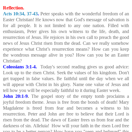
Reflection.
Acts 10:34, 37-43
.
Peter speaks with the wonderful freedom of an
Easter Christian! He knows now that God's message of salvation is
for all people. It is not limited to any one nation. Filled with
enthusiasm, Peter gives his own witness to the life, death, and
resurrection of Jesus. He rejoices in his own call to preach the good
news of Jesus Christ risen from the dead. Can we really somehow
experience what Christ’s resurrection means? How can you keep
the wondrous message alive in you? How can you be an Easter
Christian?
Colossians 3:1-4.
Today's second reading gives us good advice:
Look up to the risen Christ. Seek the values of his kingdom. Don't
get trapped in false values. Be faithful until the day when we all
will appear with Christ in his glory. Name one value of Jesus and
tell how you will be especially faithful to it during Easter week.
John 20:1-9
.
The gospel story of the empty tomb proclaims a
joyful freedom theme. Jesus is free from the bonds of death! Mary
Magdalene is freed from fear and becomes a witness to his
resurrection. Peter and John are free to believe that their Lord is
risen from the dead. The dawn of Easter frees us from fear and the
darkness of sin. Alleluia! How will your faith in the risen Lord free
you to be a better person? How have you "seen and believed" this