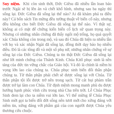
Suy niệm
.
Khi còn sinh thời, Đức Giêsu đã nhiều lần loan báo
trước Ngài sẽ bị lên án và chết khổ hình, nhưng sau ba ngày thì
sống lại. Đức Giêsu đã sống lại thế nào? Ai đã khám phá ra điều
này? Cả bốn sách Tin mừng đều tường thuật về biến cố này, nhưng
đều không cho biết Đức Giêsu đã sống lại thế nào. Vì thật sự,
không ai có mặt để chứng kiến biến cố lịch sử quan trọng này.
Nhưng có những nhân chứng đã thấy ngôi mộ trống, họ quả quyết
xác Chúa không còn trong mộ, và sau đó Chúa đã hiện ra nhiều lần
với họ và xác nhận Ngài đã sống lại, đồng thời dạy bảo họ nhiều
điều. Đó là các tông đồ và một số phụ nữ, những nhân chứng về sự
sống lại của Đức Giêsu. Chúng ta tin thật Đức Giêsu đã sống lại
như lời minh chứng của Thánh Kinh. Chúa Kitô phục sinh là nền
tảng của đức tin vững chắc của Giáo hội. Và đó là chính là niềm hi
vọng lớn lao của chúng ta. Chúa phục sinh biến đổi thân phận
chúng ta. Từ thân phận phải chết sẽ được sống lại với Chúa. Từ
thân phận tội lỗi được trở nên trong sạch. Từ cát bụi phàm trần
được trở lại làm con Chúa. Từ định mệnh mong manh phù du được
hưởng hạnh phúc vĩnh cửu trong nhà Cha trên trời. Lễ Chúa Phục
Sinh đem lại cho ta niềm vui lớn lao. Vì thế mừng lễ Chúa Phục
Sinh mời gọi ta biến đổi đời sống nên tươi mới cho xứng đáng với
niềm tin, xứng đáng với phẩm giá của con người được Chúa yêu
thương cứu chuộc.