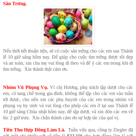
Săn Trứng.
Nếu thời tiết thuận tiện, sẽ có cuộc săn trứng cho các em sau Thánh
lễ 10 giờ sáng hôm nay. Để giúp cho cuộc tìm trứng được tốt đẹp
và an toàn, xin cha mẹ vui lòng đi theo và để ý các em trong khi đi
tìm trứng. Xin thành thật cám ơn.
Nhóm Vũ Phụng Vụ.
Vì chị
Hương, phụ trách tập dượt cho các
em, có tang chế trong gia đình, không thể tập cho các em vào tuần
tới được, cho nên xin các phụ huynh của các em trong nhóm vũ
phụng vụ hy sinh và vui lòng cho phép các em ở lại sau Thánh lễ
10 giờ sáng Chúa nhật hôm nay, để tập dượt, và xin đón các em về
lúc 2 giờ trưa. Xin chân thành cám ơn sự hợp tác của quí vị.
Tiền Thu Hợp Đồng
Làm Lá.
Tuần vừa qua, công ty Ziegler đã
gời một chi phiếu với số tiền là
$32,116
cho hợp đồng làm lá với