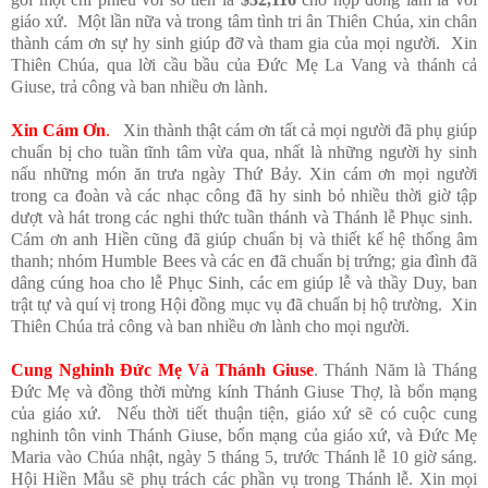
giáo xứ. Một lần nữa và trong tâm tình tri ân Thiên Chúa, xin chân
thành cám ơn sự hy sinh giúp đỡ và tham gia của mọi người. Xin
Thiên Chúa, qua lời cầu bầu của Đức Mẹ La Vang và thánh cả
Giuse, trả công và ban nhiều ơn lành.
Xin Cám Ơn
.
Xin thành thật cám ơn tất cả mọi người đã phụ giúp
chuẩn bị cho tuần tĩnh tâm vừa qua, nhất là những người hy sinh
nấu những món ăn trưa ngày Thứ Bảy. Xin cám ơn mọi người
trong ca đoàn và các nhạc công đã hy sinh bỏ nhiều thời giờ tập
dượt và hát trong các nghi thức tuần thánh và Thánh lễ Phục sinh.
Cám ơn anh Hiền cũng đã giúp chuẩn bị và thiết kế hệ thống âm
thanh; nhóm Humble Bees và các en đã chuẩn bị trứng; gia đình đã
dâng cúng hoa cho lễ Phục Sinh, các em giúp lễ và thầy Duy, ban
trật tự và quí vị trong Hội đồng mục vụ đã chuẩn bị hộ trường. Xin
Thiên Chúa trả công và ban nhiều ơn lành cho mọi người.
Cung Nghinh Đức Mẹ Và Thánh Giuse
. Thánh Năm là Tháng
Đức Mẹ và đồng thời mừng kính Thánh Giuse Thợ, là bổn mạng
của giáo xứ. Nếu thời tiết thuận tiện, giáo xứ sẽ có cuộc cung
nghinh tôn vinh Thánh Giuse, bổn mạng của giáo xứ, và Đức Mẹ
Maria vào Chúa nhật, ngày 5 tháng 5, trước Thánh lễ 10 giờ sáng.
Hội Hiền Mẫu sẽ phụ trách các phần vụ trong Thánh lễ. Xin mọi