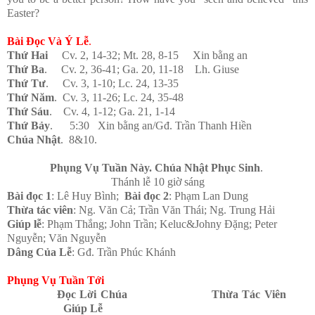
Easter?
Bài Đọc Và Ý Lễ
.
Thứ Hai
Cv. 2, 14-32; Mt. 28, 8-15
Xin bằng an
Thứ Ba
. Cv. 2, 36-41; Ga. 20, 11-18 Lh. Giuse
Thứ Tư
. Cv. 3, 1-10; Lc. 24, 13-35
Thứ Năm
. Cv. 3, 11-26; Lc. 24, 35-48
Thứ Sáu
. Cv. 4, 1-12; Ga. 21, 1-14
Thứ Bảy
. 5:30 Xin bằng an/Gđ. Trần Thanh Hiền
Chúa Nhật
. 8&10.
Phụng Vụ Tuần Này.
Chúa Nhật Phục Sinh
.
Thánh lễ 10 giờ sáng
Bài đọc 1
: Lê Huy Bình;
Bài đọc 2
: Phạm Lan Dung
Thừa tác viên
: Ng. Văn Cả; Trần Văn Thái; Ng. Trung Hải
Giúp lễ
: Phạm Thắng; John Trần; Keluc&Johny Đặng; Peter
Nguyễn; Văn Nguyễn
Dâng Của Lễ
: Gđ. Trần Phúc Khánh
Phụng Vụ Tuần Tới
Đọc Lời Chúa
Thừa Tác Viên
Giúp Lễ