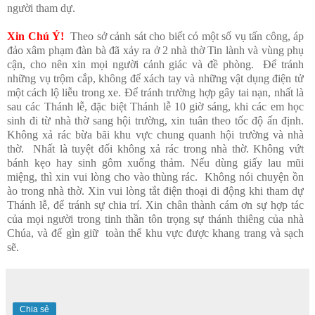
người tham dự.
Xin Chú Ý!
Theo sở cảnh sát cho biết có một số vụ tấn công, áp
đảo xâm phạm đàn bà đã xảy ra ở 2 nhà thờ Tin lành và vùng phụ
cận, cho nên xin mọi người cảnh giác và đề phòng. Để tránh
những vụ trộm cắp, không để xách tay và những vật dụng điện tử
một cách lộ liễu trong xe. Để tránh trường hợp gây tai nạn, nhất là
sau các Thánh lễ, đặc biệt Thánh lễ 10 giờ sáng, khi các em học
sinh đi từ nhà thờ sang hội trường, xin tuân theo tốc độ ấn định.
Không xả rác bừa bãi khu vực chung quanh hội trường và nhà
thờ. Nhất là tuyệt đối không xả rác trong nhà thờ. Không vứt
bánh kẹo hay sinh gôm xuống thảm. Nếu dùng giấy lau mũi
miệng, thì xin vui lòng cho vào thùng rác. Không nói chuyện ồn
ào trong nhà thờ. Xin vui lòng tắt điện thoại di động khi tham dự
Thánh lễ, để tránh sự chia trí. Xin chân thành cám ơn sự hợp tác
của mọi người trong tinh thần tôn trọng sự thánh thiêng của nhà
Chúa, và để gìn giữ toàn thể khu vực được khang trang và sạch
sẽ.
Chia sẻ