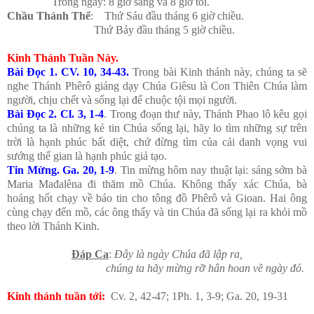
Trong ngày: 8 giờ sáng và 8 giờ tối.
Chầu Thánh Thể
: Thứ Sáu đầu tháng 6 giờ chiều.
Thứ Bảy đầu tháng 5 giờ chiều.
Kinh Thánh Tuần Này.
Bài Đọc 1. CV. 10, 34-43
.
Trong bài Kinh thánh này, chúng ta sẽ
nghe Thánh Phêrô giảng dạy Chúa Giêsu là Con Thiên Chúa làm
người, chịu chết và sống lại để chuộc tội mọi người.
Bài Đọc 2. Cl. 3, 1-4
. Trong đoạn thư này, Thánh Phao lô kêu gọi
chúng ta là những kẻ tin Chúa sống lại, hãy lo tìm những sự trên
trời là hạnh phúc bất diệt, chứ đừng tìm của cải danh vọng vui
sướng thế gian là hạnh phúc giả tạo.
Tin Mừng. Ga. 20, 1-9
. Tin mừng hôm nay thuật lại: sáng sớm bà
Maria Mađalêna đi thăm mồ Chúa. Không thấy xác Chúa, bà
hoảng hốt chạy về báo tin cho tông đồ Phêrô và Gioan. Hai ông
cùng chạy đến mồ, các ông thấy và tin Chúa đã sống lại ra khỏi mồ
theo lời Thánh Kinh.
Đáp Ca
:
Đây là ngày Chúa đã lập ra,
chúng ta hãy mừng rỡ hân hoan về ngày đó.
Kinh thánh tuần tới:
Cv. 2, 42-47; 1Ph. 1, 3-9; Ga. 20, 19-31