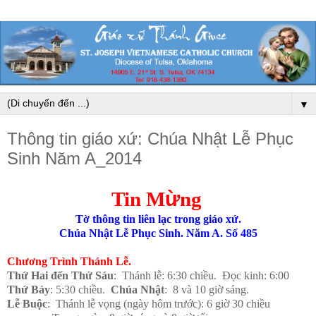
▼
Thông tin giáo xứ: Chúa Nhật Lễ Phục
Sinh Năm A_2014
ừ
Tin M
ng
Tờ thông tin liên lạc trong giáo xứ.
Chúa Nhật Lễ Phục Sinh. Năm A. Số 485
Chương Trình Thánh Lễ.
Thứ Hai đến Thứ Sáu
: Thánh lễ: 6:30 chiều. Đọc kinh: 6:00
Thứ Bảy
: 5:30 chiều.
Chúa Nhật
: 8 và 10 giờ sáng.
Lễ Buộc
: Thánh lễ vọng (ngày hôm trước): 6 giờ 30 chiều