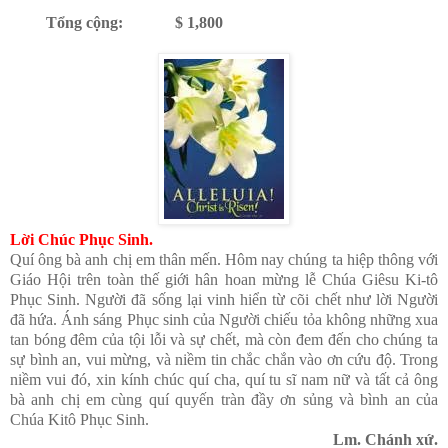
Tổng cộng: $ 1,800
Lời Chúc Phục Sinh.
Quí ông bà anh chị em thân mến.
Hôm nay chúng ta hiệp thông với
Giáo Hội trên toàn thế giới hân hoan mừng lễ Chúa Giêsu Ki-tô
Phục Sinh. Người đã sống lại vinh hiển từ cõi chết như lời Người
đã hứa. Ánh sáng Phục sinh của Người chiếu tỏa không những xua
tan bóng đêm của tội lỗi và sự chết, mà còn đem đến cho chúng ta
sự bình an, vui mừng, và niềm tin chắc chắn vào ơn cứu độ. Trong
niềm vui đó, xin kính chúc quí cha, quí tu sĩ nam nữ và tất cả ông
bà anh chị em cùng quí quyến tràn đầy ơn sủng và bình an của
Chúa Kitô Phục Sinh.
Lm. Chánh xứ.