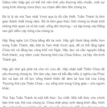
Giêsu trên thập giá có thể trở nên tình yêu thương tiêu chuẩn, một sự
sùng kính nhưng chưa thực sự chạm đến tâm hồn chúng ta.
Đó là lý do mà Tam nhật Vượt qua là tối cần thiết. Tuần Thánh là thời
gian thánh nhất trong năm. Đó là thời gian thức tỉnh chúng ta thoát khỏi
những thói quen và rũ bỏ cuộc sống đời thường – và tập trung vào Đấng
neo giữ niềm cậy trông của chúng ta.
Hãy lắng nghe Lời Chúa bằng đôi tai mới. Hãy giữ thinh lặng nhiều hơn
trong Tuần Thánh, đặc biệt là Tam nhật Vượt qua, để có thể lắng nghe
Chúa nói và đồng lao cộng khổ với Ngài. Hãy đọc và cầu nguyện bằng
Kinh thánh, suy niệm cuộc thương khó của Chúa Giêsu, và hãy tôn kính
Thánh giá.
Hãy ghi nhớ giá phải trả cho ơn cứu độ. Hãy nhận biết Thiên Chúa rất
yêu thương chúng ta. Khi làm vậy, bạn sẽ bắt đầu hiểu ý nghĩa của Phúc
âm và bạn sẽ nỗ lực sống thánh thiện để đem lại hoa trái của Lòng
Thương Xót của Thiên Chúa – sự sống mới trong Công giáo – cho người
khác.
Thứ Sáu Tuần Thánh là một kết thúc: Sự chết. Một kết thúc cho chính
bản tính xác thịt của chúng ta. Chúa nhật phục sinh đang khởi đầu, khởi