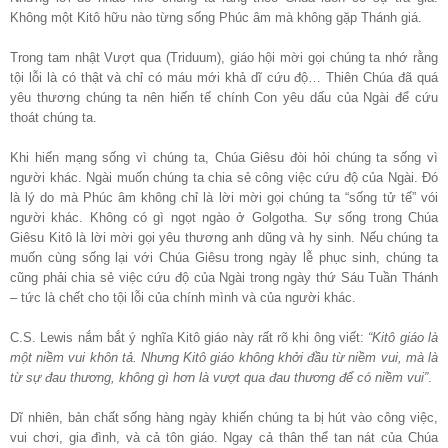
Không một Kitô hữu nào từng sống Phúc âm mà không gặp Thánh giá.
Trong tam nhật Vượt qua (Triduum), giáo hội mời gọi chúng ta nhớ rằng
tội lỗi là có thật và chỉ có máu mới khả dĩ cứu độ… Thiên Chúa đã quá
yêu thương chúng ta nên hiến tế chính Con yêu dấu của Ngài để cứu
thoát chúng ta.
Khi hiến mạng sống vì chúng ta, Chúa Giêsu đòi hỏi chúng ta sống vì
người khác. Ngài muốn chúng ta chia sẻ công việc cứu độ của Ngài. Đó
là lý do mà Phúc âm không chỉ là lời mời gọi chúng ta “sống tử tế” vói
người khác. Không có gì ngọt ngào ở Golgotha. Sự sống trong Chúa
Giêsu Kitô là lời mời gọi yêu thương anh dũng và hy sinh. Nếu chúng ta
muốn cùng sống lại với Chúa Giêsu trong ngày lễ phục sinh, chúng ta
cũng phải chia sẻ việc cứu độ của Ngài trong ngày thứ Sáu Tuần Thánh
– tức là chết cho tội lỗi của chính mình và của người khác.
C.S. Lewis nắm bắt ý nghĩa Kitô giáo này rất rõ khi ông viết:
“Kitô giáo là
một niềm vui khôn tả. Nhưng Kitô giáo không khởi đầu từ niềm vui, mà là
từ sự đau thương, không gì hơn là vượt qua đau thương để có niềm vui”
.
Dĩ nhiên, bản chất sống hàng ngày khiến chúng ta bị hút vào công việc,
vui chơi, gia đình, và cả tôn giáo. Ngay cả thân thể tan nát của Chúa