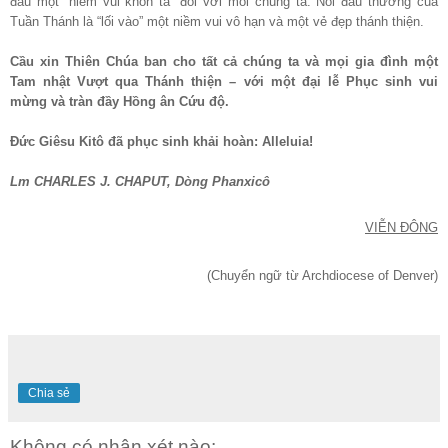
đầu một “niềm vui khôn tả” đối với mỗi chúng ta. Nỗi đau thương của
Tuần Thánh là “lối vào” một niềm vui vô hạn và một vẻ đẹp thánh thiện.
Cầu xin Thiên Chúa ban cho tất cả chúng ta và mọi gia đình một
Tam nhật Vượt qua Thánh thiện – với một đại lễ Phục sinh vui
mừng và tràn đầy Hồng ân Cứu độ.
Đức Giêsu Kitô đã phục sinh khải hoàn: Alleluia!
Lm CHARLES J. CHAPUT, Dòng Phanxicô
VIỄN ĐÔNG
(Chuyển ngữ từ Archdiocese of Denver)
Chia sẻ
Không có nhận xét nào: