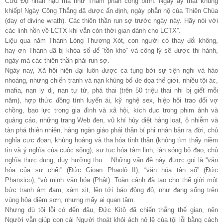
Cứu Độ nhân hậu mà như Thẩm phán công bình. Ngày ấy thật khủng
khiếp! Ngày Công Thẳng đã được ấn định, ngày phẫn nộ của Thiên Chúa
(day of divine wrath). Các thiên thần run sợ trước ngày này. Hãy nói với
các linh hồn về LCTX khi vẫn còn thời gian dành cho LCTX”.
Liệu qua năm Thánh Lòng Thương Xót, con người có thay đổi không,
hay ơn Thánh đã bị khóa sổ để “tồn kho” và công lý sẽ được thi hành,
ngày mà các thiên thần phải run sợ.
Ngày nay, Xã hội hiện đại luôn được ca tụng bởi sự tiện nghi và hào
nhoáng, nhưng chiến tranh và nạn khủng bố đe dọa thế giới, nhiều tội ác,
mafia, nạn ly dị, nạn tự tử, phá thai (trên 50 triệu thai nhi bị giết mỗi
năm), hợp thức đồng tính luyến ái, kỹ nghệ sex, hiệp hội trao đổi vợ
chồng, bạo lực trong gia đình và xã hội, kích dục trong phim ảnh và
quảng cáo, những trang Web đen, vũ khí hủy diệt hàng loạt, ô nhiễm và
tàn phá thiên nhiên, hàng ngàn giáo phái thần bí phi nhân bản ra đời, chủ
nghỉa cực đoan, khủng hoảng và tha hóa tinh thần (không tìm thấy niềm
tin và ý nghĩa của cuộc sống), sự tục hóa tâm linh, làn sóng bỏ đạo, chủ
nghĩa thực dụng, duy hưởng thụ… Những vấn đề này được gọi là “văn
hóa của sự chết” (Đức Gioan Phaolô II), “văn hóa tận số” (Đức
Phanxico), “vô minh văn hóa (Phật). Toàn cảnh đã tạo cho thế giới một
bức tranh ảm đạm, xám xịt, lên tới báo động đỏ, như đang sống trên
vùng hỏa diêm sơn, nhưng mấy ai quan tâm.
Nhưng dù tội lỗi có đến đâu, Đức Kitô đã chiến thắng thế gian, nên
Người vẫn giúp con cái Người thoát khỏi ách nô lệ của tội lỗi bằng cách