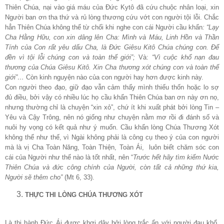
Thiên Chúa, nại vào giá máu của Đức Kytô đã cứu chuộc nhân loại, xin
Người ban ơn tha thứ và rủ lòng thương cứu vớt con người tội lỗi. Chắc
hẳn Thiên Chúa không thể từ chối khi nghe con cái Người cầu khẩn
:
“Lạy
Cha Hằng Hữu, con xin dâng lên Cha: Mình và Máu, Linh Hồn và Thần
Tính của Con rất yêu dấu Cha, là Đức Giêsu Kitô Chúa chúng con. Để
đền vì tội lỗi chúng con và toàn thế giới”;
Và:
“Vì cuộc khổ nạn đau
thương của Chúa Giêsu Kitô. Xin Cha thương xót chúng con và toàn thế
giới”…
Còn kinh nguyện nào của con người hay hơn được kinh này.
Con người theo đạo, giữ đạo vẫn cảm thấy mình thiếu thốn hoặc lo sợ
đủ điều, bởi vậy có nhiều lúc họ cầu khẩn Thiên Chúa ban ơn này ơn nọ,
nhưng thường chỉ là chuyện “xin xỏ”, chứ ít khi xuất phát bởi lòng Tin –
Yêu và Cậy Trông, nên nó giống như chuyện nằm mơ rồi đi đánh số và
nuôi hy vọng có kết quả như ý muốn. Cầu khẩn lòng Chúa Thương Xót
không thể như thế, vì Ngài không phải là công cụ theo ý của con người
mà là vị Cha Toàn Năng, Toàn Thiện, Toàn Ái, luôn biết chăm sóc con
cái của Người như thế nào là tốt nhất, nên “
Trước hết hãy tìm kiếm Nước
Thiên Chúa và đức công chính của Người, còn tất cả những thứ kia,
Người sẽ thêm cho”
(Mt 6, 33).
THỰC THI LÒNG CHÚA THƯƠNG XÓT
Là thi hành Đức Ái được khơi dậy bởi lòng trắc ẩn với người đau khổ,