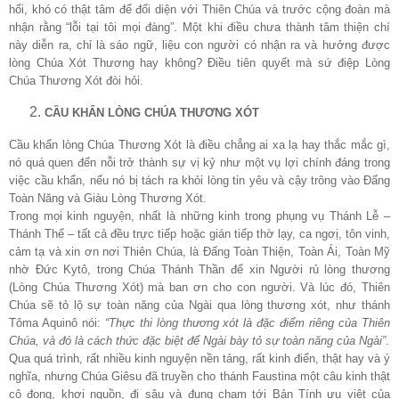
hối, khó có thật tâm để đối diện với Thiên Chúa và trước cộng đoàn mà
nhận rằng “lỗi tại tôi mọi đàng”. Một khi điều chưa thành tâm thiện chí
này diễn ra, chỉ là sáo ngữ, liệu con người có nhận ra và hưởng được
lòng Chúa Xót Thương hay không? Điều tiên quyết mà sứ điệp Lòng
Chúa Thương Xót đòi hỏi.
CẦU KHẨN LÒNG CHÚA THƯƠNG XÓT
Cầu khẩn lòng Chúa Thương Xót là điều chẳng ai xa lạ hay thắc mắc gì,
nó quá quen đến nỗi trở thành sự vị kỷ như một vụ lợi chính đáng trong
việc cầu khẩn, nếu nó bị tách ra khỏi lòng tin yêu và cậy trông vào Đấng
Toàn Năng và Giàu Lòng Thương Xót.
Trong mọi kinh nguyện, nhất là những kinh trong phụng vụ Thánh Lễ –
Thánh Thể – tất cả đều trực tiếp hoặc gián tiếp thờ lạy, ca ngơị, tôn vinh,
cảm tạ và xin ơn nơi Thiên Chúa, là Đấng Toàn Thiện, Toàn Ái, Toàn Mỹ
nhờ Đức Kytô, trong Chúa Thánh Thần để xin Người rủ lòng thương
(Lòng Chúa Thương Xót) mà ban ơn cho con người. Và lúc đó, Thiên
Chúa sẽ tỏ lộ sự toàn năng của Ngài qua lòng thương xót, như thánh
Tôma Aquinô nói:
“Thực thi lòng thương xót là đặc điểm riêng của Thiên
Chúa, và đó là cách thức đặc biệt để Ngài bày tỏ sự toàn năng của Ngài”
.
Qua quá trình, rất nhiều kinh nguyện nền tảng, rất kinh điển, thật hay và ý
nghĩa, nhưng Chúa Giêsu đã truyền cho thánh Faustina một câu kinh thật
cô đọng, khơi nguồn, đi sâu và đụng chạm tới Bản Tính ưu việt của