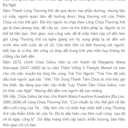
Ba Ngôi.
Năm Thánh Lòng Thương Xót đã qua được hai phần đường, nhưng liệu
có mấy người quan tâm để hưởng được lòng thương xót của Thiên
Chúa và cho thế giới. Đôi khi người ta chạy theo Lòng Chúa Thương Xót
gọi là theo phong trào, để cầu lợi, xem và tìm kiếm phép lạ. Người ta có
thể bỏ tiền bạc, thời gian, mọi công việc để đi mấy trăm cây số đến làm
giờ Lòng Thương Xót và nghe giảng với hy vọng phép lạ sẽ đến với
mình như một cuộc đọ xổ số. Còn tâm hồn có biết thương xót người,
biết bác ái vị tha, đời sống có thay đổi trong tình yêu mến hay không thì
chẳng cần biết đến.
Năm 1673, chính Chúa Giêsu hiện ra với thánh nữ Margarita Maria
Alacoque (1647–1690) tại tu viện Thăm Viếng ở Parayle Monial và trao
cho chị việc truyền bá lòng tôn sùng Trái Tim Người: “Trái Tim đã yêu
dấu loài người quá bội.” Việc Tôn Sùng Thánh Tâm Chúa là mời kêu gọi
tha thiết, dịu dàng qua việc cầu khẩn
“Lạy Thánh Tâm Chúa Giêsu, con
tín thác vào Ngài”.
Nhưng dần dần con người đã sao nhãng.
Nối tiếp, Chúa Giêsu lại trao cho thánh Maria Faustina Kowalska (Ba Lan,
1905-1938) về Lòng Chúa Thương Xót:
“Con chuẩn bị cho thế giới về lần
đến cuối cùng của Ta… Hãy làm cho cả nhân loại nhận biết Lòng Thương
Xót sâu thẳm khôn dò của Ta. Đó là dấu hiệu của thời cuối cùng, sau đó
sẽ là ngày công lý”
. Sứ điệp mang tính cấp bách, khẩn trương, báo hiệu
thời gian chỉ có hạn.