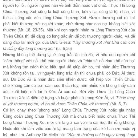
người tội lỗi, người nghèo nàn về tinh thần hoặc vật chất. Thực Thi Lòng
Chúa Thương Xót cũng là luật công bình, bởi vì ai cũng là tội nhân, vì
thế ai cũng cần đến Lòng Chúa Thương Xót. Được thương xót rồi thì
phải biết thương xót người khác, chứ đừng như con nợ không biết xót
thương (Mt. 18. 23-35). Một khi con người nhận ra Lòng Thương Xót của
Thiên Chúa thì dễ dàng có lòng trắc ẩn để xót thương người khác, và dễ
dàng đáp lại mời gọi của Đức Giêsu
: “Hãy thương xót như Cha các con
là Đấng đầy lòng thương xót”
(Lc 6,36)
Nhưng không thể dừng lại ở lòng trắc ẩn mà đủ, vì nếu con người chỉ
“cảm thông” với nỗi khổ của người khác và “chia sẻ nỗi đau khổ của họ”
mà không tìm cách thức hiệu quả để giúp đỡ họ, thì nhân đức Thương
Xót không tồn tại, vì nguyên lòng trắc ẩn thì chưa phải có Đức Ái thực
sự. Do Đức Ái là nhân đức siêu nhiên được kết hiệp với Thiên Chúa,
chứ không căn cứ bởi cảm xúc thuần túy, nên nhiều khi không thấy cảm
xúc xuất hiện mà lại là Đức Ái cao cả. Bởi vậy Thực Thi Lòng Chúa
Thương Xót là điều hệ trọng và buộc phải có trong Đức Ái, vì
“Phúc thay
ai xót thương người, vì họ sẽ được Thiên Chúa xót thương”
(Mt. 5, 7).
Có khi chạy theo “phong trào” Lòng Chúa Thương Xót hoặc gia nhập
Cộng đoàn Lòng Chúa Thương Xót mà chưa biết hoặc chưa Thực Thi
Lòng Chúa Thương Xót mới chỉ là giữ cái vỏ mà cái ruột thì rỗng không.
Hoặc đôi khi làm việc bác ái lại mang tâm trạng của kẻ ban ơn hoặc vị
kỷ, như Lm. Anthony De Mello nói:
“Bác ái thường chỉ là ngụy trang: Loại