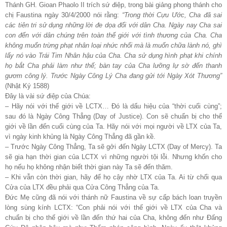
Thánh GH. Gioan Phaolo II trích sứ điệp, trong bài giảng phong thánh cho
chị Faustina ngày 30/4/2000 nói rằng:
“Trong thời Cựu Ước, Cha đã sai
các tiên tri sử dụng những lời đe dọa đối với dân Cha. Ngày nay Cha sai
con đến với dân chúng trên toàn thế giới với tình thương của Cha. Cha
không muốn trừng phạt nhân loại nhức nhối mà là muốn chữa lành nó, ghì
lấy nó vào Trái Tim Nhân hậu của Cha. Cha sử dụng hình phạt khi chính
họ bắt Cha phải làm như thế; bàn tay của Cha lưỡng lự sờ đến thanh
gươm công lý. Trước Ngày Công Lý Cha đang gửi tới Ngày Xót Thương”
(Nhật Ký 1588)
Đây là vài sứ điệp của Chúa:
– Hãy nói với thế giới về LCTX… Đó là dấu hiệu của “thời cuối cùng”;
sau đó là Ngày Công Thẳng (Day of Justice). Con sẽ chuẩn bị cho thế
giới về lần đến cuối cùng của Ta. Hãy nói với mọi người về LTX của Ta,
vì ngày kinh khủng là Ngày Công Thẳng đã gần kề.
– Trước Ngày Công Thẳng, Ta sẽ gởi đến Ngày LCTX (Day of Mercy). Ta
sẽ gia hạn thời gian của LCTX vì những người tội lỗi. Nhưng khốn cho
họ nếu họ không nhận biết thời gian này Ta sẽ đến thăm.
– Khi vẫn còn thời gian, hãy để họ cậy nhờ LTX của Ta. Ai từ chối qua
Cửa của LTX đều phải qua Cửa Công Thẳng của Ta.
Đức Mẹ cũng đã nói với thánh nữ Faustina về sự cấp bách loan truyền
lòng sùng kính LCTX: “Con phải nói với thế giới về LTX của Cha và
chuẩn bị cho thế giới về lần đến thứ hai của Cha, không đến như Đấng