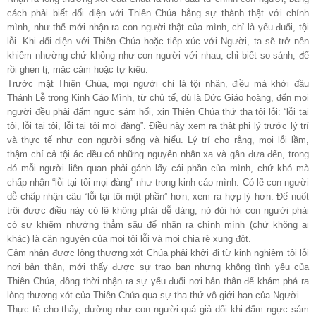
cách phải biết đối diện với Thiên Chúa bằng sự thành thật với chính
mình, như thế mới nhận ra con người thật của mình, chỉ là yếu đuối, tội
lỗi. Khi đối diện với Thiên Chúa hoặc tiếp xúc với Người, ta sẽ trở nên
khiêm nhường chứ không như con người với nhau, chỉ biết so sánh, để
rồi ghen tị, mặc cảm hoặc tự kiêu.
Trước mặt Thiên Chúa, mọi người chỉ là tội nhân, điều mà khởi đầu
Thánh Lễ trong Kinh Cáo Mình, từ chủ tế, dù là Đức Giáo hoàng, đến mọi
người đều phải đấm ngực sám hối, xin Thiên Chúa thứ tha tội lỗi: “lỗi tại
tôi, lỗi tại tôi, lỗi tại tôi mọi đàng”. Điều này xem ra thật phi lý trước lý trí
và thực tế như con người sống và hiểu. Lý trí cho rằng, mọi lỗi lầm,
thậm chí cả tội ác đều có những nguyên nhân xa và gần đưa đến, trong
đó mỗi người liên quan phải gánh lấy cái phần của mình, chứ khó mà
chấp nhận “lỗi tại tôi mọi đàng” như trong kinh cáo mình. Có lẽ con người
dễ chấp nhận câu “lỗi tại tôi một phần” hơn, xem ra hợp lý hơn. Để nuốt
trôi được điều này có lẽ không phải dễ dàng, nó đòi hỏi con người phải
có sự khiêm nhường thẳm sâu để nhận ra chính mình (chứ không ai
khác) là căn nguyên của mọi tội lỗi và mọi chia rẽ xung đột.
Cảm nhận được lòng thương xót Chúa phải khởi đi từ kinh nghiệm tội lỗi
nơi bản thân, mới thấy được sự trao ban nhưng không tình yêu của
Thiên Chúa, đồng thời nhận ra sự yếu đuối nơi bản thân để khám phá ra
lòng thương xót của Thiên Chúa qua sự tha thứ vô giới hạn của Người.
Thực tế cho thấy, dường như con người quá giả dối khi đấm ngực sám