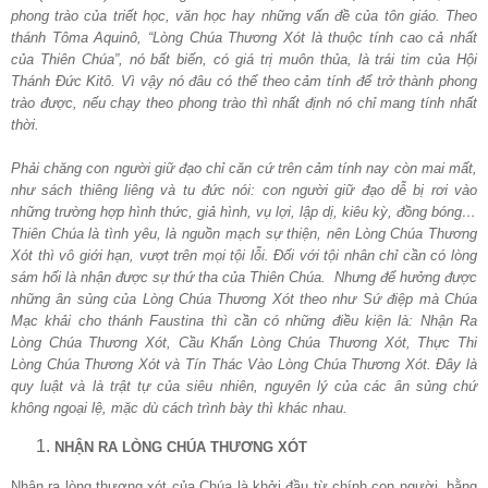
phong trào của triết học, văn học hay những vấn đề của tôn giáo. Theo
thánh Tôma Aquinô,
“
Lòng Chúa Thương Xót là thuộc tính cao cả nhất
của Thiên Chúa”, nó bất biến, có giá trị muôn thủa, là trái tim của Hội
Thánh Đức Kitô. Vì vậy nó đâu có thể theo cảm tính để trở thành phong
trào được, nếu chạy theo phong trào thì nhất định nó chỉ mang tính nhất
thời.
Phải chăng con người giữ đạo chỉ căn cứ trên cảm tính nay còn mai mất,
như sách thiêng liêng và tu đức nói: con người giữ đạo dễ bị rơi vào
những trường hợp hình thức, giả hình, vụ lợi, lập dị, kiêu kỳ, đồng bóng…
Thiên Chúa là tình yêu, là nguồn mạch sự thiện, nên Lòng Chúa Thương
Xót thì vô giới hạn, vượt trên mọi tội lỗi. Đối với tội nhân chỉ cần có lòng
sám hối là nhận được sự thứ tha của Thiên Chúa. Nhưng để hưởng được
những ân sủng của Lòng Chúa Thương Xót theo như Sứ điệp mà Chúa
Mạc khải cho thánh Faustina thì cần có những điều kiện là: Nhận Ra
Lòng Chúa Thương Xót, Cầu Khẩn Lòng Chúa Thương Xót, Thực Thi
Lòng Chúa Thương Xót và Tín Thác Vào Lòng Chúa Thương Xót. Đây là
quy luật và là trật tự của siêu nhiên, nguyên lý của các ân sủng chứ
không ngoại lệ, mặc dù cách trình bày thì khác nhau.
NHẬN RA LÒNG CHÚA THƯƠNG XÓT
Nhận ra lòng thương xót của Chúa là khởi đầu từ chính con người, bằng