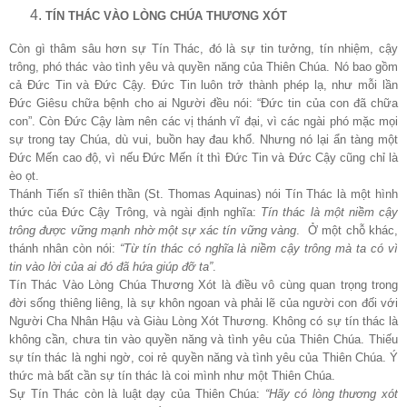
TÍN THÁC VÀO LÒNG CHÚA THƯƠNG XÓT
Còn gì thâm sâu hơn sự Tín Thác, đó là sự tin tưởng, tín nhiệm, cậy
trông, phó thác vào tình yêu và quyền năng của Thiên Chúa. Nó bao gồm
cả Đức Tin và Đức Cậy. Đức Tin luôn trở thành phép lạ, như mỗi lần
Đức Giêsu chữa bệnh cho ai Người đều nói: “Đức tin của con đã chữa
con”. Còn Đức Cậy làm nên các vị thánh vĩ đại, vì các ngài phó mặc mọi
sự trong tay Chúa, dù vui, buồn hay đau khổ. Nhưng nó lại ẩn tàng một
Đức Mến cao độ, vì nếu Đức Mến ít thì Đức Tin và Đức Cậy cũng chỉ là
èo ọt.
Thánh Tiến sĩ thiên thần (St. Thomas Aquinas) nói Tín Thác là một hình
thức của Đức Cậy Trông, và ngài định nghĩa:
Tín thác là một niềm cậy
trông được vững mạnh nhờ một sự xác tín vững vàng
. Ở một chỗ khác,
thánh nhân còn nói:
“Từ tín thác có nghĩa là niềm cậy trông mà ta có vì
tin vào lời của ai đó đã hứa giúp đỡ ta”
.
Tín Thác Vào Lòng Chúa Thương Xót là điều vô cùng quan trọng trong
đời sống thiêng liêng, là sự khôn ngoan và phải lẽ của người con đối với
Người Cha Nhân Hậu và Giàu Lòng Xót Thương. Không có sự tín thác là
không cần, chưa tin vào quyền năng và tình yêu của Thiên Chúa. Thiếu
sự tín thác là nghi ngờ, coi rẻ quyền năng và tình yêu của Thiên Chúa. Ý
thức mà bất cần sự tín thác là coi mình như một Thiên Chúa.
Sự Tín Thác còn là luật dạy của Thiên Chúa:
“Hãy có lòng thương xót