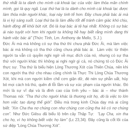
thứ nhất là ta dành cho mình cái khoái lạc của việc làm thỏa mãn chính
mình, gọi là quy ngã. Loại thứ hai là ta dành cho mình cái khoái lạc được
làm thỏa mãn người khác, loại này tinh tế hơn. Đây chưa phải bác ái mà
là vị kỷ sáng suốt. Loại thứ ba là làm điều tốt để tránh cảm giác khó chịu,
hành động để khỏi bứt rứt. Đó là loại bác ái tệ hại nhất. Không có sự bác
ái nào tuyệt vời hơn khi người ta không hề hay biết rằng mình đang thi
hành việc bác ái”
(Thức Tỉnh, Lm. Anthony de Mello, S.J.).
Đức Ái mà mà không có sự tha thứ thì chưa phải Đức Ái, mà làm việc
bác ái mà không có tha thứ cũng chưa phải bác ái. Làm việc từ thiện
người ta vẫn có quyền nghi ngờ về mục đích của nó, nhưng có sự tha
thứ với người khác thì không ai nghi ngờ gì cả, nó chứng tỏ có Đức Ái
thực sự. Tha thứ là biểu hiện Lòng Thương Xót của Thiên Chúa, nên khi
con người tha thứ cho nhau cũng chính là Thực Thi Lòng Chúa Thương
Xót, khi mà con người kiềm chế cơn giận dữ, đè nén sự phẫn uất, hủy
bỏ mọi cách trả thù, quên đi lỗi lầm và sự xúc phạm của người khác. Đó
mới là sự vĩ đại và là đỉnh cao của tình yêu – bác ái – như thánh
Thomas nói:
“Tha thứ cho người khác là thương xót họ, đó là việc to lớn
hơn việc tạo dựng thế giới”.
Điều mà trong kinh Chúa dạy mà ai cũng
biết:
“Xin Cha tha nợ chúng con như chúng con cũng tha kẻ có nợ chúng
con”.
Như Đức Giêsu đã biểu lộ trên cây Thập Tự
:
“Lạy Cha, xin tha
cho họ, vì họ không biết việc họ làm”
(Lc 23,34). Đây cũng là cốt lõi của
sứ điệp “Lòng Chúa Thương Xót”.