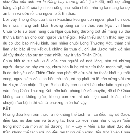
như Cha của anh em là Đấng hay thương xót”
(Lc 6,36), một sự công
bằng và phải lẽ của tự nhiên cũng như siêu nhiên, nhưng lại mang lại sự
an bình và cứu rỗi cho người biết tín thác.
Bởi vậy Thông điệp của thánh Faustina kêu gọi con người phải tích cực
hơn nữa, mang tính khẩn trương bằng sự tín thác vào Ngài, vì Thiên
Chúa tỏ lộ sự toàn năng của Ngài qua lòng thương xót để mang sự tha
thứ và bình an cho con người và thế giới. Nếu thiếu sự tín thác này thì
dù có đọc bao nhiêu kinh, bao nhiêu chuỗi Lòng Thương Xót, thậm chí
làm việc bác ái thì kết quả chẳng ăn thua gì, chỉ đạt được mức độ nào
đó tùy thuộc vào sự tín thác nhiều hay ít vào Thiên Chúa.
Chúa biết rõ sự yếu đuối của con người dễ ngã lòng, nên có những
người được ơn này ơn nọ, chưa hẳn là họ có sự tín thác mạnh mẽ, mà
là do tình yêu của Thiên Chúa ban phát để cứu vớt họ thoát khỏi sự thất
vọng, nguy hiểm đến linh hồn mà thôi, và họ phải trả lẽ cân xứng với ơn
họ được lãnh nhận. Thực tế cho thấy con người hầu như luôn nghi ngờ
vào Lòng Chúa Thương Xót, nên luôn phòng hờ đủ chuyện, để nhỡ Chúa
không cứu, không giúp, không ban ơn thì còn liệu cách khác, như
chuyện “có bệnh thì vái tứ phương thiên hạ” vậy.
KẾT
Những điều kiện trên thực ra nó không thể tách rời, có điều này sẽ được
điều kia, nó đan xen và tương tác hữu cơ với nhau như chuyện “bốn
trong một” của món ăn bổ dưỡng. Tin – Cậy – Mến là ba nhân đức đối
thần không thể tách rời, nó đều tập trung để hướng đến Một Thiên Chúa