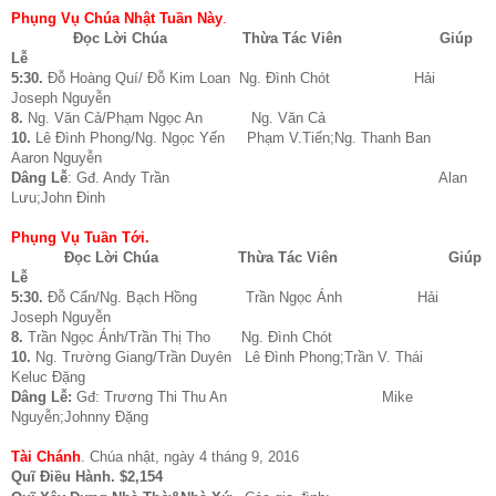
Phụng Vụ Chúa Nhật Tuần Này
.
Đọc Lời Chúa
Thừa Tác Viên
Giúp
Lễ
5:30.
Đỗ Hoàng Quí/ Đỗ Kim Loan Ng. Đình Chót Hải
Joseph Nguyễn
8.
Ng. Văn Cả/Phạm Ngọc An
Ng. Văn Cả
10.
Lê Đình Phong/Ng. Ngọc Yến Phạm V.Tiến;Ng. Thanh Ban
Aaron Nguyễn
Dâng Lễ
: Gđ. Andy Trần
Alan
Lưu;John Đinh
Phụng Vụ Tuần Tới.
Đọc Lời Chúa
Thừa Tác Viên
Giúp
Lễ
5:30.
Đỗ Cẩn/Ng. Bạch Hồng Trần Ngọc Ánh Hải
Joseph Nguyễn
8.
Trần Ngọc Ánh/Trần Thị Tho Ng. Đình Chót
10.
Ng. Trường Giang/Trần Duyên Lê Đình Phong;Trần V. Thái
Keluc Đặng
Dâng Lễ:
Gđ:
Trương Thi Thu An
Mike
Nguyễn;Johnny Đặng
Tài Chánh
. Chúa nhật, ngày 4 tháng 9, 2016
Quĩ Điều Hành. $2,154