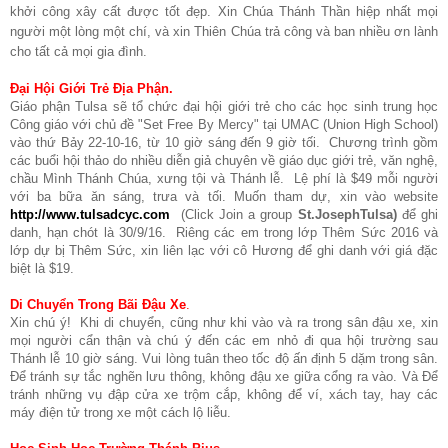
khởi công xây cất được tốt đẹp. Xin Chúa Thánh Thần hiệp nhất mọi
người một lòng một chí, và xin Thiên Chúa trả công và ban nhiều ơn lành
cho tất cả mọi gia đình.
Đại Hội Giới Trẻ Địa Phận.
Giáo phận Tulsa sẽ tổ chức đại hội giới trẻ cho các học sinh trung học
C
ông giáo với chủ đề "Set Free By Mercy" tại UMAC (Union High School)
vào thứ Bảy 22-10-16
,
từ 10 giờ sáng đến 9 giờ tối. Chương trình gồm
các buổi hội thảo do nhiều diễn giả chuyên về giáo dục giới trẻ, văn nghệ,
chầu Mình Thánh Chúa, xưng tội và
T
hánh lễ. Lệ phí là $49 mỗi người
với ba bữa ăn sáng, trưa và tối.
M
uốn tham dự, xin vào website
http://www.tulsadcyc.com
(
Click Join a group
St.JosephTulsa
)
để ghi
danh, hạn chót là 30/9/16. Riêng các em trong lớp Thêm Sức 2016 và
lớp dự bị Thêm Sức, xin liên lạc với cô Hương để ghi danh với giá đặc
biệt là $19.
Di Chuyển Trong Bãi Đậu Xe
.
Xin chú ý! Khi di chuyển, cũng như khi vào và ra trong sân đậu xe, xin
mọi người cẩn thận và chú ý đến các em nhỏ đi qua hội trường sau
Thánh lễ 10 giờ sáng. Vui lòng tuân theo tốc độ ấn định 5 dặm trong sân.
Để tránh sự tắc nghẽn lưu thông, không đậu xe giữa cổng ra vào. Và Để
tránh những vụ đập cửa xe trộm cắp, không để ví, xách tay, hay các
máy điện tử trong xe một cách lộ liễu.