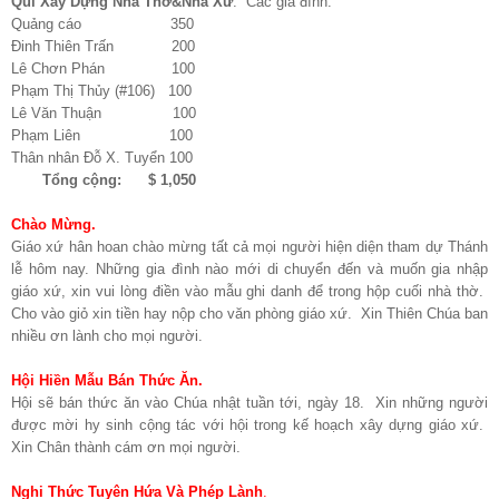
Quĩ Xây Dựng Nhà Thờ&Nhà Xứ
. Các gia đình:
Quảng cáo 350
Đinh Thiên Trấn 200
Lê Chơn Phán 100
Phạm Thị Thủy (#106) 100
Lê Văn Thuận 100
Phạm Liên 100
Thân nhân Đỗ X. Tuyển 100
Tổng cộng: $ 1,050
Chào Mừng.
Giáo xứ hân hoan chào mừng tất cả mọi người hiện diện tham dự Thánh
lễ hôm nay. Những gia đình nào mới
di chuyển đến và muốn gia nhập
giáo xứ, xin vui lòng điền vào mẫu ghi danh để trong hộp cuối nhà thờ.
Cho vào giỏ xin tiền hay nộp cho văn phòng giáo xứ. Xin Thiên Chúa ban
nhiều ơn lành cho mọi người.
Hội Hiền Mẫu Bán Thức Ăn.
Hội sẽ bán thức ăn vào Chúa nhật tuần tới, ngày 18. Xin những người
được mời hy sinh cộng tác với hội trong kế hoạch xây dựng giáo xứ.
Xin Chân thành cám ơn mọi người.
Nghi Thức Tuyên Hứa Và Phép Lành
.