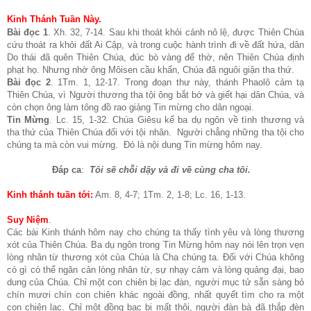
Kinh Thánh Tuần Này.
Bài đọc 1
. Xh. 32, 7-14. Sau khi thoát khỏi cảnh nô lệ, được Thiên Chúa
cứu thoát ra khỏi đất Ai Cập, và trong cuộc hành trình đi về đất hứa, dân
Do thái đã quên Thiên Chúa, đúc bò vàng để thờ, nên Thiên Chúa định
phạt họ. Nhưng nhờ ông Môisen cầu khẩn, Chúa đã nguôi giận tha thứ.
Bài đọc 2
. 1Tm. 1, 12-17. Trong đoạn thư này, thánh Phaolô cảm tạ
Thiên Chúa, vì Người thương tha tội ông bắt bớ và giết hại dân Chúa, và
còn chọn ông làm tông đồ rao giảng Tin mừng cho dân ngoại.
Tin Mừng
. Lc. 15, 1-32. Chúa Giêsu kể ba dụ ngôn về tình thương và
tha thứ của Thiên Chúa đối với tội nhân. Người chẳng những tha tội cho
chúng ta mà còn vui mừng. Đó là nội dung Tin mừng hôm nay.
Đáp ca
:
Tôi sẽ chỗi dậy và đi về cùng cha tôi.
Kinh thánh tuần tới:
Am. 8, 4-7; 1Tm. 2, 1-8; Lc. 16, 1-13.
Suy Niệm
.
Các bài Kinh thánh hôm nay cho chúng ta thấy tình yêu và lòng thương
xót của Thiên Chúa. Ba dụ ngôn trong Tin Mừng hôm nay nói lên trọn vẹn
lòng nhân từ thương xót của Chúa là Cha chúng ta. Đối với Chúa không
có gì có thể ngăn cản lòng nhân từ, sự nhạy cảm và lòng quảng đại, bao
dung của Chúa. Chỉ một con chiên bị lạc đàn, người mục tử sẵn sàng bỏ
chín mươi chín con chiên khác ngoài đồng, nhất quyết tìm cho ra một
con chiên lạc. Chỉ một đồng bạc bị mất thôi, người đàn bà đã thắp đèn