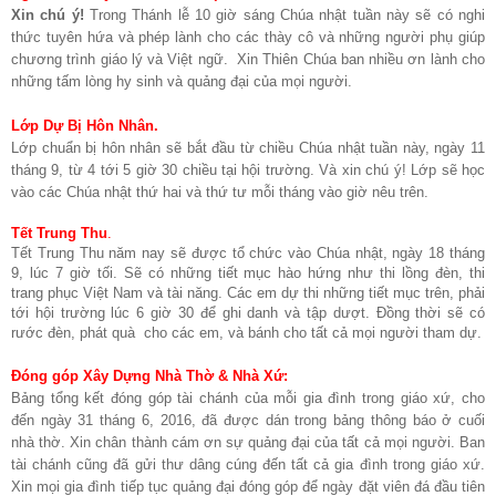
Xin chú ý!
Trong Thánh lễ 10 giờ sáng Chúa nhật tuần này sẽ có nghi
thức tuyên hứa và phép lành cho các thày cô và những người phụ giúp
chương trình giáo lý và Việt ngữ. Xin Thiên Chúa ban nhiều ơn lành cho
những tấm lòng hy sinh và quảng đại của mọi người.
Lớp Dự Bị Hôn Nhân.
Lớp chuẩn bị hôn nhân sẽ bắt đầu từ chiều Chúa nhật tuần này, ngày 11
tháng 9, từ 4 tới 5 giờ 30 chiều tại hội trường. Và xin chú ý! Lớp sẽ học
vào các Chúa nhật thứ hai và thứ tư mỗi tháng vào giờ nêu trên.
Tết Trung Thu
.
Tết Trung Thu năm nay sẽ được tổ chức vào Chúa nhật, ngày 18 tháng
9, lúc 7 giờ tối. Sẽ có những tiết mục hào hứng như thi lồng đèn, thi
trang phục Việt Nam và tài năng. Các em dự thi những tiết mục trên, phải
tới hội trường lúc 6 giờ 30 để ghi danh và tập dượt. Đồng thời sẽ có
rước đèn, phát quà cho các em, và bánh cho tất cả mọi người tham dự.
Đóng góp Xây Dựng Nhà Thờ & Nhà Xứ:
Bảng tổng kết đóng góp tài chánh của mỗi gia đình trong giáo xứ, cho
đến ngày 31 tháng 6, 2016, đã được dán trong bảng thông báo ở cuối
nhà thờ.
Xin chân thành cám ơn sự quảng đại của tất cả mọi người. Ban
tài chánh cũng đã gửi thư dâng cúng đến tất cả gia đình trong giáo xứ.
Xin mọi gia đình tiếp tục quảng đại đóng góp để ngày đặt viên đá đầu tiên