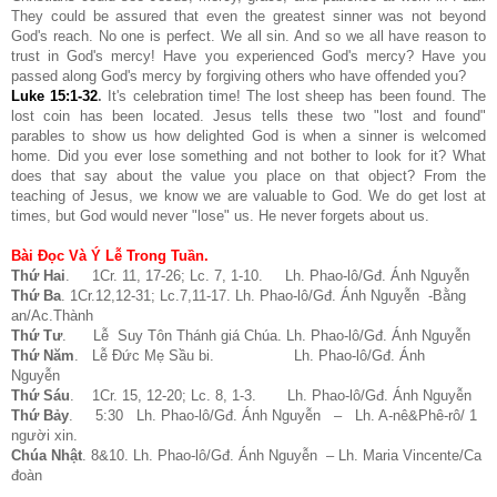
They could be assured that even the greatest sinner was not beyond
God's reach. No one is perfect. We all sin. And so we all have reason to
trust in God's mercy! Have you experienced God's mercy? Have you
passed along God's mercy by forgiving others who have offended you?
Luke 15:1-32
.
It's celebration time! The lost sheep has been found. The
lost coin has been located. Jesus tells these two "lost and found"
parables to show us how delighted God is when a sinner is welcomed
home. Did you ever lose something and not bother to look for it? What
does that say about the value you place on that object? From the
teaching of Jesus, we know we are valuable to God. We do get lost at
times, but God would never "lose" us. He never forgets about us.
Bài Đọc Và Ý Lễ Trong Tuần.
Thứ Hai
. 1Cr. 11, 17-26; Lc. 7, 1-10. Lh. Phao-lô/Gđ. Ánh Nguyễn
Thứ Ba
. 1Cr.12,12-31; Lc.7,11-17. Lh. Phao-lô/Gđ. Ánh Nguyễn -Bằng
an/Ac.Thành
Thứ Tư
. Lễ Suy Tôn Thánh giá Chúa. Lh. Phao-lô/Gđ. Ánh Nguyễn
Thứ Năm
. Lễ Đức Mẹ Sầu bi. Lh. Phao-lô/Gđ. Ánh
Nguyễn
Thứ Sáu
. 1Cr. 15, 12-20; Lc. 8, 1-3. Lh. Phao-lô/Gđ. Ánh Nguyễn
Thứ Bảy
. 5:30 Lh.
Phao-lô/Gđ. Ánh Nguyễn – Lh. A-nê&Phê-rô/ 1
người xin.
Chúa Nhật
. 8&10. Lh. Phao-lô/Gđ. Ánh Nguyễn – Lh. Maria Vincente/Ca
đoàn