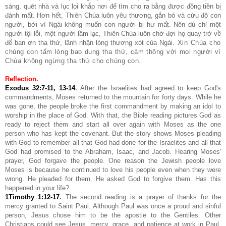
sáng, quét nhà và lục lọi khắp nơi để tìm cho ra bằng được đồng tiền bị
đánh mất. Hơn hết, Thiên Chúa luôn yêu thương, gắn bó và cứu độ con
người, bởi vì Ngài không muốn con người bị hư mất. Nên dù chỉ một
người tội lỗi, một người lầm lạc, Thiên Chúa luôn chờ đợi họ quay trở về
để ban ơn tha thứ, lãnh nhận lòng thương xót của Ngài.
Xin Chúa cho
chúng con tấm lòng bao dung tha thứ, cảm thông với mọi người vì
Chúa không ngừng tha thứ cho chúng con.
Reflection.
Exodus 32:7-11, 13-14
.
After the Israelites had agreed to keep God's
commandments, Moses returned to the mountain for forty days. While he
was gone, the people broke the first commandment by making an idol to
worship in the place of God. With that, the Bible reading pictures God as
ready to reject them and start all over again with Moses as the one
person who has kept the covenant. But the story shows Moses pleading
with God to remember all that God had done for the Israelites and all that
God had promised to the Abraham, Isaac, and Jacob. Hearing Moses'
prayer, God forgave the people. One reason the Jewish people love
Moses is because he continued to love his people even when they were
wrong. He pleaded for them. He asked God to forgive them. Has this
happened in your life?
1Timothy 1:12-17
.
The second reading is a prayer of thanks for the
mercy granted to Saint Paul. Although Paul was once a proud and sinful
person, Jesus chose him to be the apostle to the Gentiles. Other
Christians could see Jesus, mercy, grace, and patience at work in Paul.