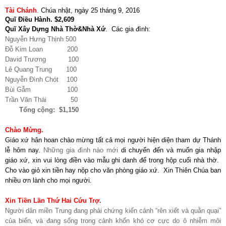
Tài Chánh
.
Chúa nhật, ngày 25 tháng 9, 2016
Quĩ Điều Hành. $2,609
Quĩ Xây Dựng Nhà Thờ&Nhà Xứ
.
Các gia đình:
Nguyễn Hưng Thịnh 500
Đỗ Kim Loan 200
David Trương 100
Lê Quang Trung 100
Nguyễn Đình Chót 100
Bùi Gẫm 100
Trần Văn Thái 50
Tổng cộng: $1,150
Chào Mừng.
Giáo xứ hân hoan chào mừng tất cả mọi người hiện diện tham dự Thánh
lễ hôm nay.
Những gia đình nào mới
di chuyển đến và muốn gia nhập
giáo xứ, xin vui lòng điền vào mẫu ghi danh để trong hộp cuối nhà thờ.
Cho vào giỏ xin tiền hay nộp cho văn phòng giáo xứ. Xin Thiên Chúa ban
nhiều ơn lành cho mọi người.
Xin Tiền Lần Thứ Hai Cứu Trợ.
Người dân miền Trung đang phải chứng kiến cảnh “rên xiết và quằn quại”
của biển, và đang sống trong cảnh khốn khó cơ cực do ô nhiễm môi