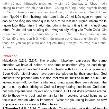
mến, và qua nhữngviệc phục vụ, hy sinh và lòng bác ái. Chúa muốn
chúng ta khiêm tốn phục vụ Chúa. Chúng ta cũng không huyênh hoang
tự đắc vì những gì mình có hay làm được, vì tất cả mọi sự đều do Chúa
ban
. Người khiêm nhường hoàn toàn khác với kẻ kiêu ngạo vì người tự
cao sẽ cho rằng mọi thành quả là do sức họ làm nên. Người khiêm tốn là
người luôn thấy mình là yếu hèn, luôn nhận ra những khiếm khuyết của
mình. Do đó, khi nào họ cũng tin tưởng và cậy trông vào Thiên Chúa.
Xin
Chúa biến chúng con thành những khí cụ đắc lực trong bàn tay của
Chúa, để chúng con biết khiêm tốn phụng sự Chúa trong tâm tình hiếu
thảo, tin yêu và phục vụ anh chị em trong tình yêu thương của Chúa.
Amen.
Reflection.
Habakkuk 1:2-3; 2:2-4
.
The prophet Habakkuk expresses the same
question we have all asked at one time or another: Why do bad things
happen to good people? Habakkuk pleads with God for an explanation.
Even God's faithful ones have been trampled on by their enemies. God
answers the prophet with a vision that will be fulfilled in the future. The
violent ones will, by their sinfulness, bring about their own defeat. The
just ones, by their fidelity to God, will enjoy lasting happiness. God does
not give explanations for evil and suffering. But God does promise eternal
life to those who trust and remain faithful. Looking ahead helps us to
focus our lives on what is important. What are you doing in your life now
to prepare for your vision of the future?
2 Timothy 1:6-8, 13-14
.
To preach the Christian faith at a time of terrible