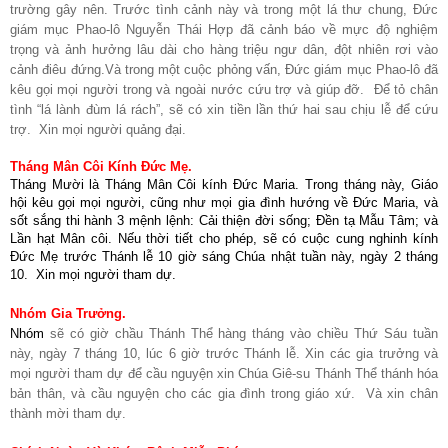
trường gây nên. Trước tình cảnh này và trong một lá thư chung, Đức
giám mục Phao-lô Nguyễn Thái Hợp đã cảnh báo về mực độ nghiệm
trọng và ảnh hưởng lâu dài cho hàng triệu ngư dân, đột nhiên rơi vào
cảnh điêu đứng.Và trong một cuộc phỏng vấn, Đức giám mục Phao-lô đã
kêu gọi mọi người trong và ngoài nước cứu trợ và giúp đỡ. Để tỏ chân
tình “lá lành đùm lá rách”, sẽ có xin tiền lần thứ hai sau chịu lễ để cứu
trợ. Xin mọi người quảng đại.
Tháng Mân Côi Kính Đức Mẹ.
Tháng Mười là Tháng Mân Côi kính Đức Maria. Trong tháng này, Giáo
hội kêu gọi mọi người, cũng như mọi gia đình hướng về Đức Maria, và
sốt sắng thi hành 3 mệnh lệnh: Cải thiện đời sống; Đền tạ Mẫu Tâm; và
Lần hạt Mân côi. Nếu thời tiết cho phép, sẽ có cuộc cung nghinh kính
Đức Mẹ trước Thánh lễ 10 giờ sáng Chúa nhật tuần này, ngày 2 tháng
10. Xin mọi người tham dự.
Nhóm Gia Trưởng.
Nhóm
sẽ có giờ chầu Thánh Thể hàng tháng vào chiều Thứ Sáu tuần
này, ngày 7 tháng 10, lúc 6 giờ trước Thánh lễ. Xin các gia trưởng và
mọi người tham dự để cầu nguyện xin Chúa Giê-su Thánh Thể thánh hóa
bản thân, và cầu nguyện cho các gia đình trong giáo xứ. Và xin chân
thành mời tham dự.