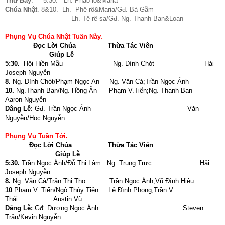
Thứ Bảy
. 5:30. Lh. Phao-lô&Maria
Chúa Nhật
. 8&10. Lh. Phê-rô&Maria/Gđ. Bà Gẫm
Lh. Tê-rê-sa/Gđ. Ng. Thanh Ban&Loan
Phụng Vụ Chúa Nhật Tuần Này
.
Đọc Lời Chúa
Thừa Tác Viên
Giúp Lễ
5:30.
Hội Hiền Mẫu Ng. Đình Chót Hải
Joseph Nguyễn
8.
Ng. Đình Chót/Phạm Ngọc An Ng. Văn Cả;Trần Ngọc Ánh
10.
Ng.Thanh Ban/Ng. Hồng Ân Phạm V.Tiến;Ng. Thanh Ban
Aaron Nguyễn
Dâng Lễ
: Gđ. Trần Ngọc Ánh
Văn
Nguyễn/Học Nguyễn
Phụng Vụ Tuần Tới.
Đọc Lời Chúa
Thừa Tác Viên
Giúp Lễ
5:30.
Trần Ngọc Ánh/Đỗ Thị Lâm Ng. Trung Trực Hải
Joseph Nguyễn
8.
Ng. Văn Cả/Trần Thị Tho Trần Ngọc Ánh;Vũ Đình Hiệu
10
.Phạm V. Tiến/Ngô Thủy Tiên Lê Đình Phong;Trần V.
Thái Austin Vũ
Dâng Lễ:
Gđ:
Dương Ngọc Ánh Steven
Trần/Kevin Nguyễn