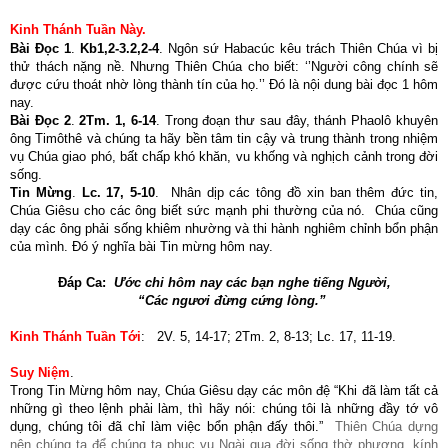
Kinh Thánh Tuần Này.
Bài Đọc 1
.
Kb1,2-3.2,2-4
. Ngôn sứ Habacúc kêu trách Thiên Chúa vì bị
thử thách nặng nề. Nhưng Thiên Chúa cho biết: ‘’Người công chính sẽ
được cứu thoát nhờ lòng thành tín của họ.’’ Đó là nội dung bài đọc 1 hôm
nay.
Bài Đọc 2
.
2Tm. 1, 6-14
. Trong đoạn thư sau đây, thánh Phaolô khuyên
ông Timôthê và chúng ta hãy bền tâm tin cậy và trung thành trong nhiệm
vụ Chúa giao phó, bất chấp khó khăn, vu khống và nghịch cảnh trong đời
sống.
Tin Mừng
.
Lc. 17, 5-10
. Nhân dịp các tông đồ xin ban thêm đức tin,
Chúa Giêsu cho các ông biết sức mạnh phi thường của nó. Chúa cũng
dạy các ông phải sống khiêm nhường và thi hành nghiêm chỉnh bổn phận
của mình. Đó ý nghĩa bài Tin mừng hôm nay.
Đáp Ca:
Ước chi hôm nay các bạn nghe tiếng Người,
“Các ngươi đừng cứng lòng.”
Kinh Thánh Tuần Tới
: 2V. 5, 14-17; 2Tm. 2, 8-13; Lc. 17, 11-19.
Suy Niệm
.
Trong Tin Mừng hôm nay, Chúa Giêsu dạy các môn đệ “Khi đã làm tất cả
những gì theo lệnh phải làm, thì hãy nói: chúng tôi là những đầy tớ vô
dụng, chúng tôi đã chỉ làm việc bổn phận đấy thôi.”
Thiên Chúa dựng
nên chúng ta để chúng ta phục vụ Ngài qua đời sống thờ phượng, kính