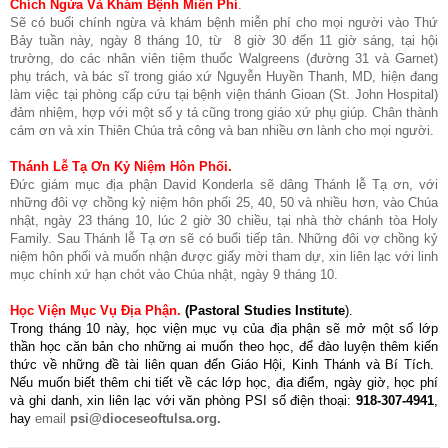
Chích Ngừa Và Khám Bệnh Miễn Phí
.
Sẽ có buổi chính ngừa và khám bệnh miễn phí cho mọi người vào Thứ
Bảy tuần này, ngày 8 tháng 10, từ 8 giờ 30 đến 11 giờ sáng, tại hội
trường, do các nhân viên tiệm thuốc Walgreens (đường 31 và Garnet)
phụ trách, và bác sĩ trong giáo xứ Nguyễn Huyền Thanh, MD, hiện đang
làm việc tại phòng cấp cứu tại bệnh viện thánh Gioan (St. John Hospital)
đảm nhiệm, hợp với một số y tá cũng trong giáo xứ phụ giúp. Chân thành
cám ơn và xin Thiên Chúa trả công và ban nhiều ơn lành cho mọi người.
Thánh Lễ Tạ Ơn Kỷ Niệm Hôn Phối.
Đức giám mục địa phận David Konderla sẽ dâng Thánh lễ Tạ ơn, với
những đôi vợ chồng kỷ niệm hôn phối 25, 40, 50 và nhiều hơn, vào Chúa
nhật, ngày 23 tháng 10, lúc 2 giờ 30 chiều, tại nhà thờ chánh tòa Holy
Family. Sau Thánh lễ Tạ ơn sẽ có buổi tiếp tân. Những đôi vợ chồng kỷ
niệm hôn phối và muốn nhận được giấy mời tham dự, xin liên lạc với linh
mục chính xứ hạn chót vào Chúa nhật, ngày 9 tháng 10.
Học Viện Mục Vụ Địa Phận.
(Pastoral Studies Institute
).
Trong tháng 10 này, học viện mục vụ của địa phận sẽ mở một số lớp
thần học căn bản cho những ai muốn theo học, để đào luyện thêm kiến
thức về những đề tài liên quan đến Giáo Hội, Kinh Thánh và Bí Tích.
Nếu muốn biết thêm chi tiết về các lớp học, địa điểm, ngày giờ, học phí
và ghi danh, xin liên lạc với văn phòng PSI số điện thoại:
918-307-4941
,
hay
email
psi@dioceseoftulsa.org.