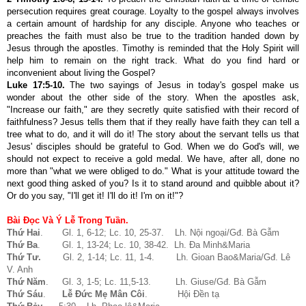
persecution requires great courage. Loyalty to the gospel always involves
a certain amount of hardship for any disciple. Anyone who teaches or
preaches the faith must also be true to the tradition handed down by
Jesus through the apostles. Timothy is reminded that the Holy Spirit will
help him to remain on the right track. What do you find hard or
inconvenient about living the Gospel?
Luke 17:5-10
.
The two sayings of Jesus in today's gospel make us
wonder about the other side of the story. When the apostles ask,
"Increase our faith," are they secretly quite satisfied with their record of
faithfulness? Jesus tells them that if they really have faith they can tell a
tree what to do, and it will do it! The story about the servant tells us that
Jesus' disciples should be grateful to God. When we do God's will, we
should not expect to receive a gold medal. We have, after all, done no
more than "what we were obliged to do." What is your attitude toward the
next good thing asked of you? Is it to stand around and quibble about it?
Or do you say, "I'll get it! I'll do it! I'm on it!"?
Bài Đọc Và Ý Lễ Trong Tuần.
Thứ Hai
. Gl. 1, 6-12; Lc. 10, 25-37. Lh. Nội ngoại/Gđ. Bà Gẫm
Thứ Ba
. Gl. 1, 13-24; Lc. 10, 38-42. Lh. Đa Minh&Maria
Thứ Tư.
Gl. 2, 1-14; Lc. 11, 1-4. Lh. Gioan Bao&Maria/Gđ. Lê
V. Anh
Thứ Năm
. Gl. 3, 1-5; Lc. 11,5-13. Lh. Giuse/Gđ. Bà Gẫm
Thứ Sáu
.
Lễ Đức Mẹ Mân Côi
. Hội Đền tạ