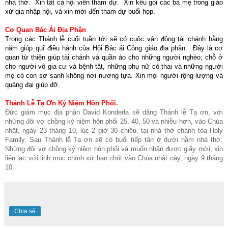
nhà thờ. Xin tất cả hội viên tham dự. Xin kêu gọi các bà mẹ trong giáo
xứ gia nhập hội, và xin mời đến tham dự buổi họp.
Cơ Quan Bác Ái Địa Phận
Trong các Thánh lễ cuối tuần tới sẽ có cuộc vận động tài chánh hằng
năm giúp quĩ điều hành của Hội Bác ái Công giáo địa phận. Đây là cơ
quan từ thiện giúp tài chánh và quần áo cho những người nghèo; chỗ ở
cho người vô gia cư và bệnh tật, những phụ nữ có thai và những người
mẹ có con sơ sanh không nơi nương tựa. Xin mọi người rộng lượng và
quảng đại giúp đỡ.
Thánh Lễ Tạ Ơn Kỷ Niệm Hôn Phối.
Đức giám mục địa phận David Konderla sẽ dâng Thánh lễ Tạ ơn, với
những đôi vợ chồng kỷ niệm hôn phối 25, 40, 50 và nhiều hơn, vào Chúa
nhật, ngày 23 tháng 10, lúc 2 giờ 30 chiều, tại nhà thờ chánh tòa Holy
Family. Sau Thánh lễ Tạ ơn sẽ có buổi tiếp tân ở dưới hầm nhà thờ.
Những đôi vợ chồng kỷ niệm hôn phối và muốn nhận được giấy mời, xin
liên lạc với linh mục chính xứ hạn chót vào Chúa nhật này, ngày 9 tháng
10.
Chia sẻ