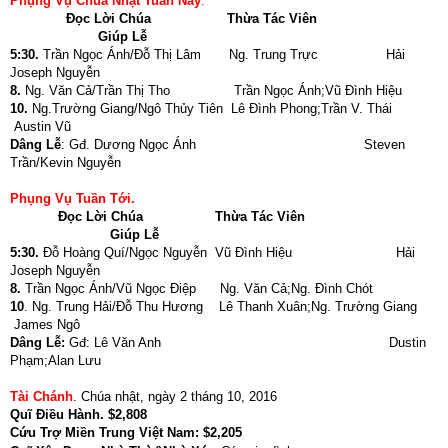
Phụng Vụ Chúa Nhật Tuần Này
.
Đọc Lời Chúa
Thừa Tác Viên
Giúp Lễ
5:30.
Trần Ngọc Ánh/Đỗ Thị Lâm Ng. Trung Trực Hải
Joseph Nguyễn
8.
Ng. Văn Cả/Trần Thị Tho Trần Ngọc Ánh;Vũ Đình Hiệu
10.
Ng.Trường Giang/Ngô Thủy Tiên Lê Đình Phong;Trần V. Thái
Austin Vũ
Dâng Lễ
: Gđ.
Dương Ngọc Ánh Steven
Trần/Kevin Nguyễn
Phụng Vụ Tuần Tới.
Đọc Lời Chúa
Thừa Tác Viên
Giúp Lễ
5:30.
Đỗ Hoàng Quí/Ngọc Nguyễn Vũ Đình Hiệu Hải
Joseph Nguyễn
8.
Trần Ngọc Ánh/Vũ Ngọc Điệp Ng. Văn Cả;Ng. Đình Chót
10
. Ng. Trung Hải/Đỗ Thu Hương Lê Thanh Xuân;Ng. Trường Giang
James Ngô
Dâng Lễ:
Gđ:
Lê Văn Anh Dustin
Phạm;Alan Lưu
Tài Chánh
. Chúa nhật, ngày 2 tháng 10, 2016
Quĩ Điều Hành. $2,808
Cứu Trợ Miền Trung Việt Nam: $2,205