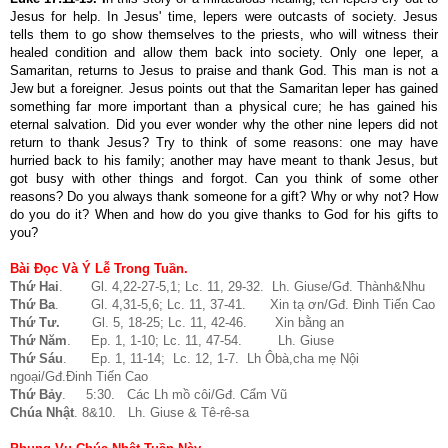
Jesus for help. In Jesus' time, lepers were outcasts of society. Jesus
tells them to go show themselves to the priests, who will witness their
healed condition and allow them back into society. Only one leper, a
Samaritan, returns to Jesus to praise and thank God. This man is not a
Jew but a foreigner. Jesus points out that the Samaritan leper has gained
something far more important than a physical cure; he has gained his
eternal salvation. Did you ever wonder why the other nine lepers did not
return to thank Jesus? Try to think of some reasons: one may have
hurried back to his family; another may have meant to thank Jesus, but
got busy with other things and forgot. Can you think of some other
reasons? Do you always thank someone for a gift? Why or why not? How
do you do it? When and how do you give thanks to God for his gifts to
you?
Bài Đọc Và Ý Lễ Trong Tuần.
Thứ Hai
. Gl. 4,22-27-5,1; Lc. 11, 29-32. Lh. Giuse/Gđ. Thành&Nhu
Thứ Ba
. Gl. 4,31-5,6; Lc. 11, 37-41. Xin tạ ơn/Gđ. Đinh Tiến Cao
Thứ Tư.
Gl. 5, 18-25; Lc. 11, 42-46. Xin bằng an
Thứ Năm
. Ep. 1, 1-10; Lc. 11, 47-54. Lh. Giuse
Thứ Sáu
. Ep. 1, 11-14; Lc. 12, 1-7. Lh Ôbà,cha mẹ Nội
ngoại/Gđ.Đinh Tiến Cao
Thứ Bảy
. 5:30. Các Lh mồ côi/Gđ. Cẩm Vũ
Chúa Nhật
. 8&10. Lh. Giuse &
Tê-rê-sa