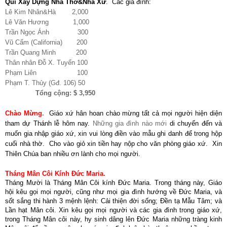
Quĩ Xây Dựng Nhà Thờ&Nhà Xứ
.
Các gia đình:
Lê Kim Nhân&Hà 2,000
Lê Văn Hương 1,000
Trần Ngọc Ánh 300
Vũ Cẩm (California) 200
Trần Quang Minh 200
Thân nhân Đỗ X. Tuyển 100
Phạm Liên 100
Phạm T
.
Thủy (Gđ. 106) 50
Tổng cộng: $ 3,950
Chào Mừng
.
Giáo xứ hân hoan chào mừng tất cả mọi người hiện diện
tham dự Thánh lễ hôm nay.
Những gia đình nào mới
di chuyển đến và
muốn gia nhập giáo xứ, xin vui lòng điền vào mẫu ghi danh để trong hộp
cuối nhà thờ. Cho vào giỏ xin tiền hay nộp cho văn phòng giáo xứ. Xin
Thiên Chúa ban nhiều ơn lành cho mọi người.
Tháng Mân Côi Kính Đức Maria.
Tháng Mười là Tháng Mân Côi kính Đức Maria. Trong tháng này, Giáo
hội kêu gọi mọi người, cũng như mọi gia đình hướng về Đức Maria, và
sốt sắng thi hành 3 mệnh lệnh: Cải thiện đời sống; Đền tạ Mẫu Tâm; và
Lần hạt Mân côi. Xin kêu gọi mọi người và các gia đình trong giáo xứ,
trong Tháng Mân côi này, hy sinh dâng lên Đức Maria những tràng kinh