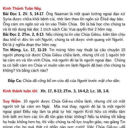
Kinh Thánh Tuần Này.
Bài Đọc 1. 2V. 5, 14-17
. Ông Naaman là một quan tướng ngoại đạo xứ
Syria được chữa khỏi bệnh cùi, nhờ làm theo lời ngôn sứ Êlisê dạy bảo.
Ông cám ơn ngôn sứ và tin vào Thiên Chúa. Đó là bài học cho chúng ta
và là nội dung bài đọc 1 trích sách Các Vua quyển thứ 2 hôm nay.
Bài Đọc 2. 2Tm. 2, 8-13
. Nếu chúng ta tin vào Chúa Giêsu, kiên tâm chịu
đau khổ vì đức tin với Người, chúng ta sẽ được vinh quang với Người.
Đó là ý nghĩa đoạn thư hôm nay.
Tin Mừng. Lc. 17, 11-19
. Tin mừng hôm nay thuật lại câu chuyện 10
người phong cùi được Chúa Giêsu chữa lành, nhưng chỉ có 1 người trở
lại cám ơn và tôn vinh Chúa, mà người đó lại là người ngoại đạo. Chúng
ta có biết cám ơn Chúa vì muôn vàn ơn lành Người đã ban cho chúng ta
không? Và bằng cách nào?
Đáp Ca:
Chúa đã công bố ơn cứu độ của Người trước mặt chư dân.
Kinh thánh tuần tới
:
Xh. 17, 8-13; 2Tm. 3, 14-4,2; Lc. 18, 1-8.
Suy Niệm
. 10 người được Chúa Giê-su chữa lành, nhưng chỉ có một
người trở lại cám ơn Ngài. Mỉa mai thay, người đó lại là một người
ngoại giáo! Điều này làm ta phải tự hỏi: người Ki-tô hữu có nhiều tâm
tình biết ơn hơn các tín đồ tôn giáo khác không? Nếu ta không tốt bằng
họ hoặc không hơn họ, thì việc chúng ta nỗ lực truyền giáo, rao giảng Tin
mừng cho họ quả thật có phần nào nực cười! Việc Chúa Giê-su –đã