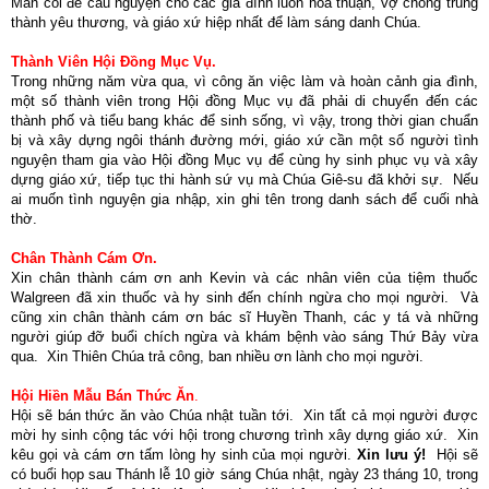
Mân côi để cầu nguyện cho các gia đình luôn hòa thuận, vợ chồng trung
thành yêu thương, và giáo xứ hiệp nhất để làm sáng danh Chúa.
Thành Viên Hội Đồng Mục Vụ.
Trong những năm vừa qua, vì công ăn việc làm và hoàn cảnh gia đình,
một số thành viên trong Hội đồng Mục vụ đã phải di chuyển đến các
thành phố và tiểu bang khác để sinh sống, vì vậy, trong thời gian chuẩn
bị và xây dựng ngôi thánh đường mới, giáo xứ cần một số người tình
nguyện tham gia vào Hội đồng Mục vụ để cùng hy sinh phục vụ và xây
dựng giáo xứ, tiếp tục thi hành sứ vụ mà Chúa Giê-su đã khởi sự. Nếu
ai muốn tình nguyện gia nhập, xin ghi tên trong danh sách để cuối nhà
thờ.
Chân Thành Cám Ơn.
Xin chân thành cám ơn anh Kevin và các nhân viên của tiệm thuốc
Walgreen đã xin thuốc và hy sinh đến chính ngừa cho mọi người. Và
cũng xin chân thành cám ơn bác sĩ Huyền Thanh, các y tá và những
người giúp đỡ buổi chích ngừa và khám bệnh vào sáng Thứ Bảy vừa
qua. Xin Thiên Chúa trả công, ban nhiều ơn lành cho mọi người.
Hội Hiền Mẫu Bán Thức Ăn
.
Hội sẽ bán thức ăn vào Chúa nhật tuần tới. Xin tất cả mọi người được
mời hy sinh cộng tác với hội trong chương trình xây dựng giáo xứ. Xin
kêu gọi và cám ơn tấm lòng hy sinh của mọi người.
Xin lưu ý!
Hội sẽ
có buổi họp sau Thánh lễ 10 giờ sáng Chúa nhật, ngày 23 tháng 10, trong