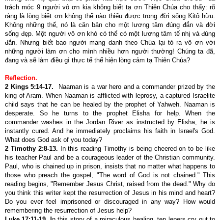
trách móc 9 người vô ơn kia không biết tạ ơn Thiên Chúa cho thấy: rõ
ràng là lòng biết ơn không thể nào thiếu được trong đời sống Kitô hữu.
Không những thế, nó là căn bản cho một lương tâm đúng đắn và đời
sống đẹp. Một người vô ơn khó có thể có một lương tâm tế nhị và đúng
đắn. Nhưng biết bao người mang danh theo Chúa lại tỏ ra vô ơn với
những người làm ơn cho mình nhiều hơn người thường!
Chúng ta đã,
đang và sẽ làm điều gì thực tế thể hiện lòng cảm tạ Thiên Chúa?
Reflection.
2 Kings 5:14-17
.
Naaman is a war hero and a commander prized by the
king of Aram. When Naaman is afflicted with leprosy, a captured Israelite
child says that he can be healed by the prophet of Yahweh. Naaman is
desperate. So he turns to the prophet Elisha for help. When the
commander washes in the Jordan River as instructed by Elisha, he is
instantly cured. And he immediately proclaims his faith in Israel's God.
What does God ask of you today?
2 Timothy 2:8-13
.
In this reading Timothy is being cheered on to be like
his teacher Paul and be a courageous leader of the Christian community.
Paul, who is chained up in prison, insists that no matter what happens to
those who preach the gospel, "The word of God is not chained." This
reading begins, "Remember Jesus Christ, raised from the dead." Why do
you think this writer kept the resurrection of Jesus in his mind and heart?
Do you ever feel imprisoned or discouraged in any way? How would
remembering the resurrection of Jesus help?
Luke 17:11-19
. I
n this story of a miraculous healing, ten lepers cry out to