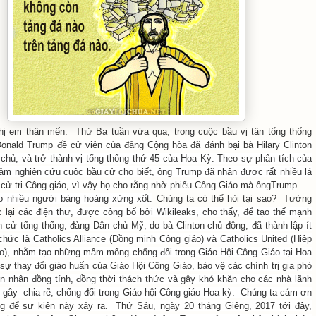
ị em thân mến. Thứ Ba tuần vừa qua, trong cuộc bầu vị tân tổng thống
onald Trump đề cử viên của đảng Cộng hòa đã đánh bại bà Hilary Clinton
hủ, và trở thành vị tổng thống thứ 45 của Hoa Kỳ. Theo sự phân tích của
tâm nghiên cứu cuộc bầu cử cho biết, ông Trump đã nhận được rất nhiều lá
c cử tri Công giáo, vì vậy họ cho rằng nhờ phiếu Công Giáo mà ôngTrump
o nhiều người bàng hoàng xửng xốt.
Chúng ta có thể hỏi tại sao? Tưởng
 lại
các điện thư, được công bố bởi Wikileaks, cho thấy, để tạo thế mạnh
 cử tổng thống, đảng Dân chủ Mỹ, do bà Clinton chủ động, đã thành lập ít
 chức là Catholics Alliance (Đồng minh Công giáo) và Catholics United (Hiệp
áo), nhằm tạo những mầm mống chống đối trong Giáo Hội Công Giáo tại Hoa
o sự thay đổi giáo huấn của Giáo Hội Công Giáo, bảo vệ các chính trị gia phò
ôn nhân đồng tính, đồng thời thách thức và gây khó khăn cho các nhà lãnh
gây chia rẽ, chống đối trong Giáo hội Công giáo Hoa kỳ. Chúng ta cám ơn
g để sự kiện này xảy ra. Thứ Sáu, ngày 20 tháng Giêng, 2017 tới đây,