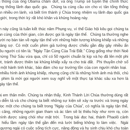
ng thống của ông Obama chấm dứt, và ông Trump sẽ tuyên thệ chính thức
 thống lãnh đạo quốc gia. Chúng ta cùng cầu xin cho vị tân tổng thống
nhiều ơn lành, và biết tìm thánh ý Chúa trong nhiệm vụ lãnh đạo quốc gia
 giới, trong thời kỳ rất khó khăn và khủng hoảng này.
̀n này cũng là tuần kết thúc năm Phụng vụ, vì thế Giáo hội kêu gọi chúng ta
tận cùng của thời gian, còn được gọi là ngày tận thế. Chúng ta thường nghe
ười nọ bàn tán về ngày tận thế với những hiện tượng khủng khiếp và những
áng sợ. Có một cuốn phim giả tưởng được chiếu gần đây gây nhiều ấn
ều người có tên là: “Ngày Tận Cùng Của Trái Ðất.” Cũng giống như thời Noê
 mừng Thứ Sáu vừa qua, chỉ có 50 người chuẩn bị kịp và họ đã lên một phi
t, tránh được thiên tai khủng khiếp xẩy ra cho trái đất. Phi thuyền chở số
́i một hành tinh khác, bảo đảm cho sự trường tồn của con người nhân loại.
 nhiều hình ảnh khủng khiếp, nhưng cũng chỉ là những hình ảnh mà thôi, chủ
ốn phim là mời gọi người xem suy nghĩ về một thực tại khác sâu xa hơn là
ày tận thế.
ị em thân mến. Chúng ta nhận thấy, Kinh Thánh Lời Chúa thường dùng rất
diễn tả và cho chúng ta biết những sự kiện sẽ xảy ra trước và trong ngày
 đọc một cho chúng ta biết trong “Ngày của Chúa”, có nghĩa là ngày tận thế,
 căng, những người gian tham và ác tâm sẽ bị thiêu hủy như rơm rạ, còn
ính được sáng chói như mặt trời. Trong bài đọc hai, thánh Phaolô cảnh
 hiểu lầm ngày tận thế gần đến mà lười biếng không lo làm việc. Ngài
gương ngài có cuộc sống tích cực, năng động và hy sinh chịu khó chu toàn