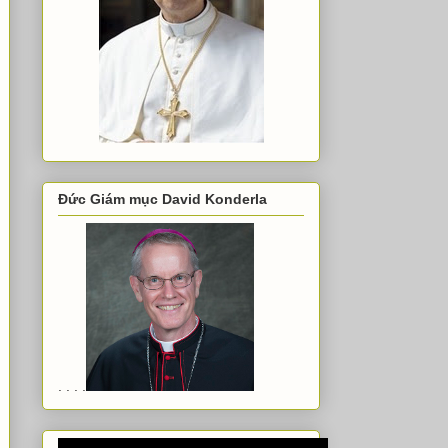
Đức Giám mục David Konderla
. . . .