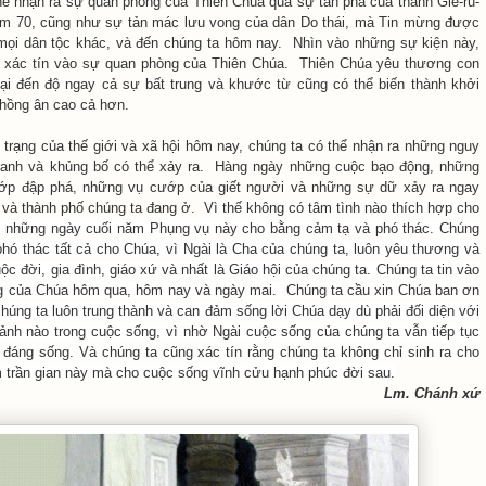
hể nhận ra sự quan phòng của Thiên Chúa qua sự tàn phá của thành Giê-ru-
m 70, cũng như sự tản mác lưu vong của dân Do thái, mà Tin mừng được
ọi dân tộc khác, và đến chúng ta hôm nay. Nhìn vào những sự kiện này,
g xác tín vào sự quan phòng của Thiên Chúa. Thiên Chúa yêu thương con
̣i đến độ ngay cả sự bất trung và khước từ cũng có thể biến thành khởi
 hồng ân cao cả hơn.
 trạng của thế giới và xã hội hôm nay, chúng ta có thể nhận ra những nguy
ranh và khủng bố có thể xảy ra. Hàng ngày những cuộc bạo động, những
́p đập phá, những vụ cướp của giết người và những sự dữ xảy ra ngay
 và thành phố chúng ta đang ở.
Vì thế không có tâm tình nào thích hợp cho
g những ngày cuối năm Phụng vụ này cho bằng cảm tạ và phó thác. Chúng
phó thác tất cả cho Chúa, vì Ngài là Cha của chúng ta, luôn yêu thương và
 đời, gia đình, giáo xứ và nhất là Giáo hội của chúng ta. Chúng ta tin vào
g của Chúa hôm qua, hôm nay và ngày mai. Chúng ta cầu xin Chúa ban ơn
úng ta luôn trung thành và can đảm sống lời Chúa dạy dù phải đối diện với
cảnh nào trong cuộc sống, vì nhờ Ngài cuộc sống của chúng ta vẫn tiếp tục
đáng sống. Và chúng ta cũng xác tín rằng chúng ta không chỉ sinh ra cho
trần gian này mà cho cuộc sống vĩnh cửu hạnh phúc đời sau.
Lm. Chánh xứ