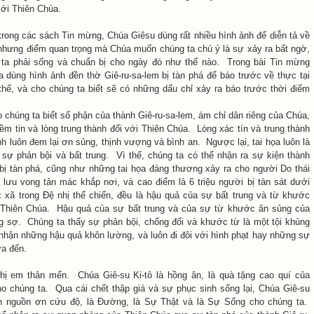
 với Thiên Chúa.
 trong các sách Tin mừng, Chúa Giêsu dùng rất nhiều hình ảnh để diễn tả về
, nhưng điểm quan trọng mà Chúa muốn chúng ta chú ý là sự xảy ra bất ngờ,
 ta phải sống và chuẩn bị cho ngày đó như thế nào. Trong bài Tin mừng
dùng hình ảnh đền thờ Giê-ru-sa-lem bị tàn phá để báo trước về thực tại
thế, và cho chúng ta biết sẽ có những dấu chỉ xảy ra báo trước thời điểm
 chúng ta biết số phận của thành Giê-ru-sa-lem, ám chỉ dân riêng của Chúa,
niềm tin và lòng trung thành đối với Thiên Chúa. Lòng xác tín và trung thành
nh luôn đem lại ơn sủng, thịnh vượng và bình an. Ngược lại, tai họa luôn là
sự phản bội và bất trung. Vì thế, chúng ta có thể nhận ra sự kiện thành
ị tàn phá, cũng như những tai họa đáng thương xảy ra cho người Do thái
 lưu vong tản mác khắp nơi, và cao điểm là 6 triệu người bị tàn sát dưới
 xã trong Đệ nhị thế chiến, đều là hậu quả của sự bất trung và từ khước
hiên Chúa. Hậu quả của sự bất trung và của sự từ khước ân sủng của
g sợ. Chúng ta thấy sự phản bội, chống đối và khước từ là một tội khủng
h nhận những hậu quả khôn lường, và luôn đi đôi với hình phạt hay những sự
ưa đến.
ị em thân mến. Chúa Giê-su Ki-tô là hồng ân, là quà tặng cao quí của
 chúng ta. Qua cái chết thập giá và sự phục sinh sống lại, Chúa Giê-su
nh nguồn ơn cứu độ, là Đường, là Sự Thật và là Sự Sống cho chúng ta.