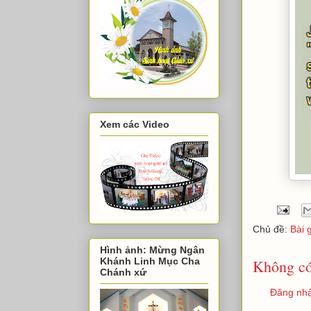
Xem các Video
Chủ đề:
Bài 
Hình ảnh: Mừng Ngân
Khánh Linh Mục Cha
Không có
Chánh xứ
Đăng nhậ