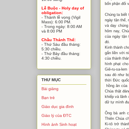
bổn phận đối
Lễ Buộc - Holy day of
obligation:
Chúng ta biết
- Thánh lễ vọng (Vigil
ngày tận thế
Mass): 6:00 PM.
và dạy chúng
- Trong ngày: 8:00 AM
hôm nay, Chúa 
và 8:00 PM
của ngày tận 
Chầu Thánh Thể:
đó.
- Thứ Sáu đầu tháng:
Kinh thánh cho
5:30 chiều.
gắn liền với 
- Thứ Bảy đầu tháng:
4:30 chiều.
của thành thá
hình phạt cho 
Giê-ru-sa-lem b
sau đó như bị
THƯ MỤC
thời Đức quốc
hồng ân của T
Bài giảng
Chúa thật đán
khiếp và lãn
Bạn trẻ
dữ tự mình đ
Giáo dục gia đình
Ông bà anh ch
Giáo lý của ĐTC
Thiên Chúa cho
Ki-tô trở thà
Hình ảnh Sinh hoạt