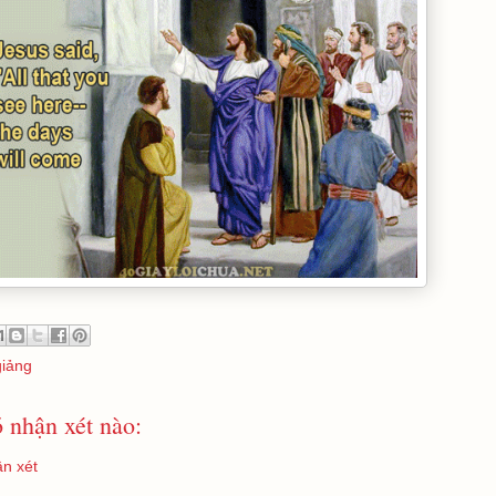
giảng
 nhận xét nào:
n xét