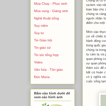
Chúng ta có t
Mùa Chay - Phục sinh
sa-lem vào nă
loan báo cho m
Mùa vọng - Giáng sinh
chúng ta càn
Nghệ thuật sống
người nhân loa
điểm cho một
Suy niệm
Nhìn vào thực
Suy tư
cơ về chiến t
Tin Giáo hội
hành động cươ
trong quốc gia
Tin giáo xứ
chúng ta tron
ta cảm tạ và 
Tin tức tổng hợp
quan phòng cuộc
Video
sự quan phòn
thêm sức để ch
Văn hóa - Tôn giáo
bất cứ hoàn 
có ý nghĩa và 
Đức Maria
cuộc sống tạm 
Bấm vào hình dưới để
xem các hình ảnh