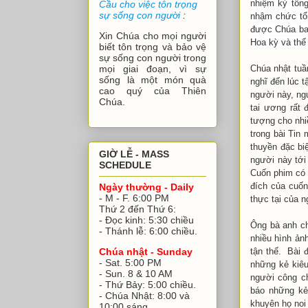
nhiệm kỳ tổ
Cầu cho việc tôn trọng
sự sống con người
:
nhậm chức tổng
được Chúa ban 
Xin Chúa cho mọi người
Hoa kỳ và thế
biết tôn trọng và bảo vệ
sự sống con người trong
Chúa nhật tuâ
mọi giai đoạn, vì sự
sống là một món quà
nghĩ đến lúc 
cao quý của Thiên
người này, ng
Chúa.
tai ương rất đ
tượng cho nhi
trong bài Tin
thuyền đặc biệ
GIỜ LỄ - MASS
người này tơ
SCHEDULE
Cuốn phim có
đích của cu
Ngày thường - Daily
- M - F. 6:00 PM
thực tại của ng
Thứ 2 đến Thứ 6:
- Đọc kinh: 5:30 chiều
Ông bà anh ch
- Thánh lễ: 6:00 chiều.
nhiều hình ảnh 
tận thế. Bài
Chúa nhật - Sunday
- Sat. 5:00 PM
những kẻ kiêu
- Sun. 8 & 10 AM
người công ch
- Thứ Bảy: 5:00 chiều.
báo những kẻ
- Chúa Nhật: 8:00 và
khuyên họ noi 
10:00 sáng.