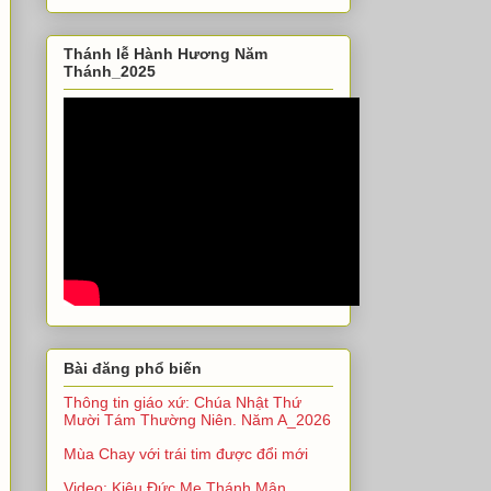
Thánh lễ Hành Hương Năm
Thánh_2025
Bài đăng phổ biến
Thông tin giáo xứ: Chúa Nhật Thứ
Mười Tám Thường Niên. Năm A_2026
Mùa Chay với trái tim được đổi mới
Video: Kiệu Đức Mẹ Thánh Mân