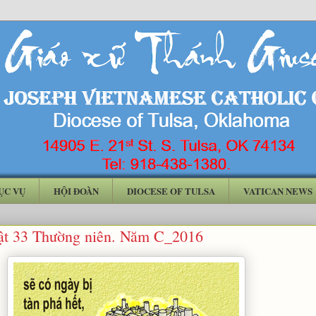
ỤC VỤ
HỘI ĐOÀN
DIOCESE OF TULSA
VATICAN NEWS
t 33 Thường niên. Năm C_2016