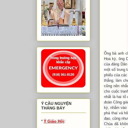
Ông bà anh ch
Hoa kỳ,
ông D
của đảng Dân c
một số trung 
phiếu của cá
thắng,
làm ch
cũng nên nhắc
cho cuộc tranh
nhất là hai tổ
đoàn Công gi
Ý CẦU NGUYỆN
kỳ, nhắm và
THÁNG BẢY
phá thai và h
đạo, cũng như 
*
Ý Giáo Hội
:
Chúa đã khôn