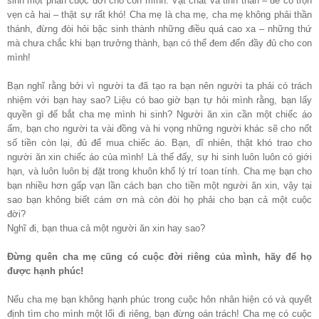
sinh một phần cuộc đời cho con mình. Vật chất và tinh thần – để có trọn
vẹn cả hai – thật sự rất khó! Cha mẹ là cha mẹ, cha mẹ không phải thần
thánh, đừng đòi hỏi bậc sinh thành những điều quá cao xa – những thứ
mà chưa chắc khi bạn trưởng thành, bạn có thể đem đến đầy đủ cho con
mình!
Bạn nghĩ rằng bởi vì người ta đã tạo ra bạn nên người ta phải có trách
nhiệm với bạn hay sao? Liệu có bao giờ bạn tự hỏi mình rằng, bạn lấy
quyền gì để bắt cha mẹ mình hi sinh? Người ăn xin cần một chiếc áo
ấm, bạn cho người ta vài đồng và hi vọng những người khác sẽ cho nốt
số tiền còn lại, đủ để mua chiếc áo. Bạn, dĩ nhiên, thật khó trao cho
người ăn xin chiếc áo của mình! Là thế đấy, sự hi sinh luôn luôn có giới
hạn, và luôn luôn bị đặt trong khuôn khổ lý trí toan tính. Cha mẹ bạn cho
bạn nhiều hơn gấp vạn lần cách bạn cho tiền một người ăn xin, vậy tại
sao bạn không biết cám ơn mà còn đòi họ phải cho bạn cả một cuộc
đời?
Nghĩ đi, bạn thua cả một người ăn xin hay sao?
Đừng quên cha mẹ cũng có cuộc đời riêng của mình, hãy để họ
được hạnh phúc!
Nếu cha mẹ bạn không hạnh phúc trong cuộc hôn nhân hiện có và quyết
định tìm cho mình một lối đi riêng, bạn đừng oán trách! Cha mẹ có cuộc