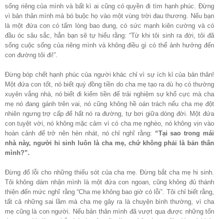
sống riêng của mình và bất kì ai cũng có quyền đi tìm hạnh phúc. Đừng
vì bản thân mình mà bó buộc họ vào một vùng trời đau thương. Nếu bạn
là một đứa con có tấm lòng bao dung, có sức mạnh kiên cường và có
đầu óc sâu sắc, hẳn bạn sẽ tự hiểu rằng: “Từ khi tôi sinh ra đời, tôi đã
sống cuộc sống của riêng mình và không điều gì có thể ảnh hưởng đến
con đường tôi đi!”.
Đừng bóp chết hạnh phúc của người khác chỉ vì sự ích kỉ của bản thân!
Một đứa con tốt, nó biết quý đồng tiền do cha mẹ tạo ra dù họ có thường
xuyên vắng nhà, nó biết đi kiếm tiền để trải nghiệm sự khổ cực mà cha
mẹ nó đang gánh trên vai, nó cũng không hề oán trách nếu cha mẹ đột
nhiên ngưng trợ cấp để hất nó ra đường, tự bơi giữa dòng đời. Một đứa
con tuyệt vời, nó không mặc cảm vì có cha mẹ nghèo, nó không vịn vào
hoàn cảnh để trở nên hèn nhát, nó chỉ nghĩ rằng:
“Tại sao trong mái
nhà này, người hi sinh luôn là cha mẹ, chứ không phải là bản thân
mình?”.
Đừng đổ lỗi cho những thiếu sót của cha mẹ. Đừng bắt cha mẹ hi sinh.
Tôi không dám nhận mình là một đứa con ngoan, cũng không đủ thánh
thiện đến mức nghĩ rằng “Cha mẹ không bao giờ có lỗi”. Tôi chỉ biết rằng,
tất cả những sai lầm mà cha mẹ gây ra là chuyện bình thường, vì cha
mẹ cũng là con người. Nếu bản thân mình đã vượt qua được những tổn