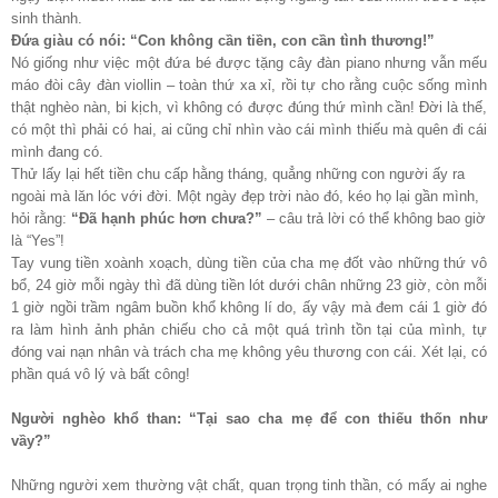
sinh thành.
Đứa giàu có nói: “Con không cần tiền, con cần tình thương!”
Nó giống như việc một đứa bé được tặng cây đàn piano nhưng vẫn mếu
máo đòi cây đàn viollin – toàn thứ xa xỉ, rồi tự cho rằng cuộc sống mình
thật nghèo nàn, bi kịch, vì không có được đúng thứ mình cần! Đời là thế,
có một thì phải có hai, ai cũng chỉ nhìn vào cái mình thiếu mà quên đi cái
mình đang có.
Thử lấy lại hết tiền chu cấp hằng tháng, quẳng những con người ấy ra
ngoài mà lăn lóc với đời. Một ngày đẹp trời nào đó, kéo họ lại gần mình,
hỏi rằng:
“Đã hạnh phúc hơn chưa?”
– câu trả lời có thể không bao giờ
là “Yes”!
Tay vung tiền xoành xoạch, dùng tiền của cha mẹ đốt vào những thứ vô
bổ, 24 giờ mỗi ngày thì đã dùng tiền lót dưới chân những 23 giờ, còn mỗi
1 giờ ngồi trầm ngâm buồn khổ không lí do, ấy vậy mà đem cái 1 giờ đó
ra làm hình ảnh phản chiếu cho cả một quá trình tồn tại của mình, tự
đóng vai nạn nhân và trách cha mẹ không yêu thương con cái. Xét lại, có
phần quá vô lý và bất công!
Người nghèo khổ than: “Tại sao cha mẹ để con thiếu thốn như
vầy?”
Những người xem thường vật chất, quan trọng tinh thần, có mấy ai nghe