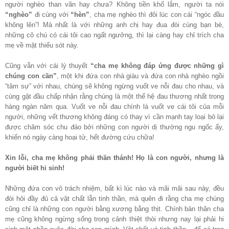
người nghèo than vãn hay chưa? Không tiền khổ lắm, người ta nói
“nghèo”
đi cùng với
“hèn”
, cha mẹ nghèo thì đôi lúc con cái “ngóc đầu
không lên”! Mà nhất là với những anh chị hay đua đòi cùng bạn bè,
những cô chú có cái tôi cao ngất ngưởng, thì lại càng hay chỉ trích cha
mẹ về mặt thiếu sót này.
Cũng vẫn với cái lý thuyết
“cha mẹ không đáp ứng được những gì
chúng con cần”
, một khi đứa con nhà giàu và đứa con nhà nghèo ngồi
“tâm sự” với nhau, chúng sẽ không ngừng vuốt ve nỗi đau cho nhau, và
cùng gật đầu chấp nhận rằng chúng là một thế hệ đau thương nhất trong
hàng ngàn năm qua. Vuốt ve nỗi đau chính là vuốt ve cái tôi của mỗi
người, những vết thương không đáng có thay vì cần mạnh tay loại bỏ lại
được chăm sóc chu đáo bởi những con người dị thường ngu ngốc ấy,
khiến nó ngày càng hoại tử, hết đường cứu chữa!
Xin lỗi, cha mẹ không phải thần thánh! Họ là con người, nhưng là
người biết hi sinh!
Những đứa con vô trách nhiệm, bất kì lúc nào và mãi mãi sau này, đều
đòi hỏi đầy đủ cả vật chất lẫn tinh thần, mà quên đi rằng cha mẹ chúng
cũng chỉ là những con người bằng xương bằng thịt. Chính bản thân cha
mẹ cũng không ngừng sống trong cảnh thiệt thòi nhưng nay lại phải hi