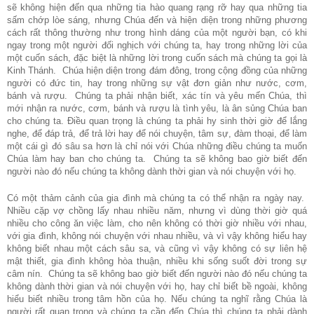
sẽ không hiện đến qua những tia hào quang rạng rỡ hay qua những tia
sấm chớp lòe sáng, nhưng Chúa đến và hiện diện trong những phương
cách rất thông thường như trong hình dáng của một người bạn, có khi
ngay trong một người đối nghịch với chúng ta, hay trong những lời của
một cuốn sách, đặc biệt là những lời trong cuốn sách mà chúng ta gọi là
Kinh Thánh. Chúa hiện diện trong đám đông, trong cộng đồng của những
người có đức tin, hay trong những sự vật đơn giản như nước, cơm,
bánh và rượu. Chúng ta phải nhận biết, xác tín và yêu mến Chúa, thì
mới nhận ra nước, cơm, bánh và rượu là tình yêu, là ân sủng Chúa ban
cho chúng ta. Điều quan trọng là chúng ta phải hy sinh thời giờ để lắng
nghe, để đáp trả, để trả lời hay để nói chuyện, tâm sự, đàm thoại, để làm
một cái gì đó sâu sa hơn là chỉ nói với Chúa những điều chúng ta muốn
Chúa làm hay ban cho chúng ta. Chúng ta sẽ không bao giờ biết đến
người nào đó nếu chúng ta không dành thời gian và nói chuyện với họ.
Có một thảm cảnh của gia đình mà chúng ta có thể nhận ra ngày nay.
Nhiều cặp vợ chồng lấy nhau nhiều năm, nhưng vì dùng thời giờ quá
nhiều cho công ăn việc làm, cho nên không có thời giờ nhiều với nhau,
với gia đình, không nói chuyện với nhau nhiều, và vì vậy không hiểu hay
không biết nhau một cách sâu sa, và cũng vì vậy không có sự liên hệ
mật thiết, gia đình không hòa thuận, nhiều khi sống suốt đời trong sự
câm nín. Chúng ta sẽ không bao giờ biết đến người nào đó nếu chúng ta
không dành thời gian và nói chuyện với họ, hay chỉ biết bề ngoài, không
hiểu biết nhiều trong tâm hồn của họ. Nếu chúng ta nghĩ rằng Chúa là
người rất quan trọng và chúng ta cần đến Chúa thì chúng ta phải dành