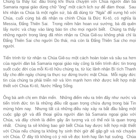
Chúng ta thấy lúc đầu trong khi thưa chuyện với Chúa người đàn bà
Samaria ngoại giáo dùng chữ “ông” một cách lịch sự để đàm thoại. Sau
khi nhận ra Chúa là một ngôn sứ, bà đã dùng từ “Ngài” để xưng hô với
Chúa, cuối cùng bà đã nhận ra chính Chúa là Đức Ki-tô, có nghĩa là
Messia, Đấng Thiên Sai. Trong niềm hân hoan vui sướng, bà đã quên
lấy nước và chạy vào làng báo tin cho mọi người biết. Chúng ta thấy
những người trong làng đã nhìn nhận ra Chúa Giê-su không phải chỉ là
Đấng Thiên Sai cho người Do thái, mà còn là Đấng Thiên Sai cho mọi
người.
Tiến trình từ từ nhận ra Chúa Giê-su một cách hoàn toàn và sâu sa hơn
của người đàn bà Samaria ngoại giáo này cũng là tiến trình đức tin trong
suốt cuộc đời của mỗi Ki-tô hữu chúng ta, từ lúc lãnh nhận Bí tích Thanh
tẩy cho đến ngày chúng ta thực sự đứng trước mặt Chúa. Mỗi ngày đức
tin của chúng ta phải triển nở và lớn mạnh hơn nhờ được kết hợp mật
thiết với Chúa Ki-tô, Nước Hằng Sống.
Ông bà anh chị em thân mến. Những điểm nêu ra trên đây như nước và
tiến trình đức tin là những điều rất quan trọng chứa đựng trong bài Tin
mừng hôm nay. Nhưng tất cả những điều này xảy ra bắt đầu bằng một
cuộc gặp gỡ và đối thoại giữa người đàn bà Samaria ngoại giáo với
Chúa, và đây chính là điểm gây ấn tượng và có thể nói là quan trọng
nhất. Chúng ta sẽ không bao giờ biết Chúa hay được kết hợp mật thiết
với Chúa nếu chúng ta không hy sinh thời giờ để gặp gỡ và nói chuyện
với Chúa. Ở đây tôi không có ý nói về đọc kinh hay lần hạt suông. Chúa