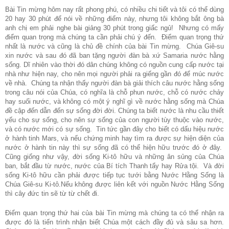
Bài Tin mừng hôm nay rất phong phú, có nhiều chi tiết và tôi có thể dùng
20 hay 30 phút để nói về những điểm này, nhưng tôi không bắt ông bà
anh chị em phải nghe bài giảng 30 phút trong giấc ngủ! Nhưng có mấy
điểm quan trọng mà chúng ta cần phải chú ý đến. Điểm quan trọng thứ
nhất là nước và cũng là chủ đề chính của bài Tin mừng. Chúa Giê-su
xin nước và sau đó đã ban tặng người đàn bà xứ Samaria nước hằng
sống. Dĩ nhiên vào thời đó dân chúng không có nguồn cung cấp nước tại
nhà như hiện nay, cho nên mọi người phải ra giếng gần đó để múc nước
về nhà. Chúng ta nhận thấy người đàn bà giải thích câu nước hằng sống
trong câu nói của Chúa, có nghĩa là chỗ phun nước, chỗ có nước chảy
hay suối nước, và không có một ý nghĩ gì về nước hằng sống mà Chúa
đề cập đến dẫn đến sự sống đời đời. Chúng ta biết nước là nhu cầu thiết
yếu cho sự sống, cho nên sự sống của con người tùy thuộc vào nước,
và có nước mới có sự sống. Tin tức gần đây cho biết có dấu hiệu nước
ở hành tinh Mars, và nếu chứng minh hay tìm ra được sự hiện diện của
nước ở hành tin này thì sự sống đã có thể hiện hữu trước đó ở đây.
Cũng giống như vậy, đời sống Ki-tô hữu và những ân sủng của Chúa
ban, bắt đầu từ nước, nước của Bí tích Thanh tẩy hay Rửa tội. Và đời
sống Ki-tô hữu cần phải được tiếp tục tưới bằng Nước Hằng Sống là
Chúa Giê-su Ki-tô.Nếu không được liên kết với nguồn Nước Hằng Sống
thì cây đức tin sẽ từ từ chết đi.
Điểm quan trọng thứ hai của bài Tin mừng mà chúng ta có thể nhận ra
được đó là tiến trình nhận biết Chúa một cách đầy đủ và sâu sa hơn.