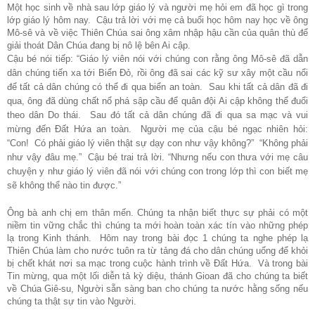
Một học sinh về nhà sau lớp giáo lý và người mẹ hỏi em đã học gì trong
lớp giáo lý hôm nay. Cậu trả lời với mẹ cả buổi học hôm nay học về ông
Mô-sê và về việc Thiên Chúa sai ông xâm nhập hậu cần của quân thù để
giải thoát Dân Chúa đang bị nô lệ bên Ai cập.
Cậu bé nói tiếp: “Giáo lý viên nói với chúng con rằng ông Mô-sê đã dẫn
dân chúng tiến xa tới Biển Đỏ, rồi ông đã sai các kỹ sư xây một cầu nổi
để tất cả dân chúng có thể đi qua biển an toàn. Sau khi tất cả dân đã đi
qua, ông đã dùng chất nổ phá sập cầu để quân đội Ai cập không thể đuổi
theo dân Do thái. Sau đó tất cả dân chúng đã đi qua sa mạc và vui
mừng đến Đất Hứa an toàn. Người mẹ của cậu bé ngạc nhiên hỏi:
“Con! Có phải giáo lý viên thật sự dạy con như vậy không?” “Không phải
như vậy đâu mẹ.” Cậu bé trai trả lời. “Nhưng nếu con thưa với mẹ câu
chuyện y như giáo lý viên đã nói với chúng con trong lớp thì con biết mẹ
sẽ không thể nào tin được.”
Ông bà anh chị em thân mến. Chúng ta nhận biết thực sự phải có một
niềm tin vững chắc thì chúng ta mới hoàn toàn xác tín vào những phép
lạ trong Kinh thánh. Hôm nay trong bài đọc 1 chúng ta nghe phép lạ
Thiên Chúa làm cho nước tuôn ra từ tảng đá cho dân chúng uống để khỏi
bị chết khát nơi sa mạc trong cuộc hành trình về Đất Hứa. Và trong bài
Tin mừng, qua một lối diễn tả kỳ diệu, thánh Gioan đã cho chúng ta biết
về Chúa Giê-su, Người sẵn sàng ban cho chúng ta nước hằng sống nếu
chúng ta thật sự tin vào Người.