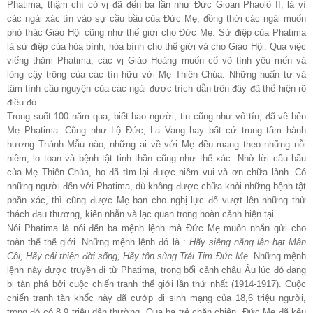
Phatima, thậm chí có vị đã đến ba lần như Đức Gioan Phaolô II, là vì
các ngài xác tín vào sự cầu bầu của Đức Mẹ, đồng thời các ngài muốn
phó thác Giáo Hội cũng như thế giới cho Đức Mẹ. Sứ điệp của Phatima
là sứ điệp của hòa bình, hòa bình cho thế giới và cho Giáo Hội. Qua việc
viếng thăm Phatima, các vị Giáo Hoàng muốn cổ võ tình yêu mến và
lòng cậy trông của các tín hữu với Mẹ Thiên Chúa. Những huấn từ và
tâm tình cầu nguyện của các ngài được trích dẫn trên đây đã thể hiện rõ
điều đó.
Trong suốt 100 năm qua, biết bao người, tin cũng như vô tín, đã về bên
Mẹ Phatima. Cũng như Lộ Đức, La Vang hay bất cứ trung tâm hành
hương Thánh Mẫu nào, những ai về với Mẹ đều mang theo những nỗi
niềm, lo toan và bệnh tật tinh thần cũng như thể xác. Nhờ lời cầu bầu
của Mẹ Thiên Chúa, họ đã tìm lại được niềm vui và ơn chữa lành. Có
những người đến với Phatima, dù không được chữa khỏi những bệnh tật
phần xác, thì cũng được Mẹ ban cho nghị lực để vượt lên những thử
thách đau thương, kiên nhẫn và lạc quan trong hoàn cảnh hiện tại.
Nói Phatima là nói đến ba mệnh lệnh mà Đức Mẹ muốn nhắn gửi cho
toàn thể thế giới. Những mệnh lệnh đó là :
Hãy siêng năng lần hạt Mân
Côi; Hãy cải thiện đời sống; Hãy tôn sùng Trái Tim Đức Mẹ.
Những mệnh
lệnh này được truyền đi từ Phatima, trong bối cảnh châu Âu lúc đó đang
bị tàn phá bởi cuộc chiến tranh thế giới lần thứ nhất (1914-1917). Cuộc
chiến tranh tàn khốc này đã cướp đi sinh mạng của 18,6 triệu người,
trong đó có 8,9 triệu dân thường. Qua ba trẻ chăn chiên, Đức Mẹ đã kêu