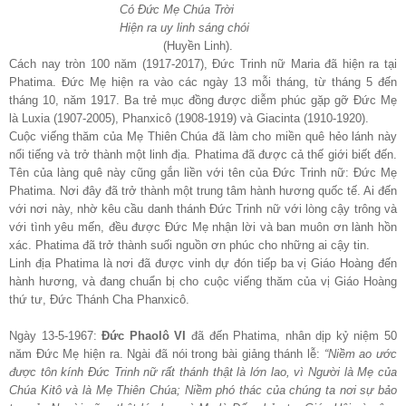
Có Đức Mẹ Chúa Trời
Hiện ra uy linh sáng chói
(Huyền Linh).
Cách nay tròn 100 năm (1917-2017), Đức Trinh nữ Maria đã hiện ra tại
Phatima. Đức Mẹ hiện ra vào các ngày 13 mỗi tháng, từ tháng 5 đến
tháng 10, năm 1917. Ba trẻ mục đồng được diễm phúc gặp gỡ Đức Mẹ
là Luxia (1907-2005), Phanxicô (1908-1919) và Giacinta (1910-1920).
Cuộc viếng thăm của Mẹ Thiên Chúa đã làm cho miền quê hẻo lánh này
nổi tiếng và trở thành một linh địa. Phatima đã được cả thế giới biết đến.
Tên của làng quê này cũng gắn liền với tên của Đức Trinh nữ: Đức Mẹ
Phatima. Nơi đây đã trở thành một trung tâm hành hương quốc tế. Ai đến
với nơi này, nhờ kêu cầu danh thánh Đức Trinh nữ với lòng cậy trông và
với tình yêu mến, đều được Đức Mẹ nhận lời và ban muôn ơn lành hồn
xác. Phatima đã trở thành suối nguồn ơn phúc cho những ai cậy tin.
Linh địa Phatima là nơi đã được vinh dự đón tiếp ba vị Giáo Hoàng đến
hành hương, và đang chuẩn bị cho cuộc viếng thăm của vị Giáo Hoàng
thứ tư, Đức Thánh Cha Phanxicô.
Ngày 13-5-1967:
Đức Phaolô VI
đã đến Phatima, nhân dịp kỷ niệm 50
năm Đức Mẹ hiện ra. Ngài đã nói trong bài giảng thánh lễ:
“Niềm ao ước
được tôn kính Đức Trinh nữ rất thánh thật là lớn lao, vì Người là Mẹ của
Chúa Kitô và là Mẹ Thiên Chúa; Niềm phó thác của chúng ta nơi sự bảo