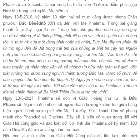
Phanxicô và Giacinta, là hai trong ba thiếu niên đã được diễm phúc gặp
Đức Mẹ trong những lần Mẹ hiện ra.
Ngày 13-5-2010, kỷ niệm 10 năm hai trẻ mục đồng được phong Chân
phước,
Đức Bênêđitô XVI
đã đến với Mẹ Phatima. Trong bài giảng
thánh lễ tại đây, ngài đã nói:
“Trong bối cảnh gia đình nhân loại có nguy
cơ từ bỏ những gì là thiêng liêng nhất để chọn sự ích kỷ, phân biệt chủng
tộc, ý thức hệ của một đảng phái hoặc cá nhân, Đức Mẹ đầy ơn phúc đã
từ trời ngự đến để đặt trong trái tim của những ai biết tin
cậy nơi Người
tình yêu Thiên Chúa đang bừng cháy trong trái tim Mẹ. Vào thời đó, chỉ
có ba trẻ em mục đồng; nhưng gương mẫu đạo đức của các em đã được
loan truyền và nhân rộng đến vô số những tín hữu trên toàn thế giới, đặc
biệt những nơi được cung nghinh thánh tượng Đức Mẹ, được tổ chức để
cầu nguyện cho tình liên đới huynh đệ. Nguyện xin cho bảy năm tới, tức
là từ nay tới ngày kỷ niệm 100 năm Đức Mẹ hiện ra tại Phatima, Trái tim
Mẹ sẽ chiến thắng để Ba Ngôi Thiên Chúa được tôn vinh”.
Ngày 13-5-2017, Phatima sẽ đón vị Giáo Hoàng thứ tư, là
Đức
Phanxicô
. Ngài sẽ đến như một người hành hương khiêm tốn giữa hàng
triệu người hành hương về bên Mẹ. Tại đây, Đức Thánh Cha sẽ phong
thánh cho Phanxicô và Giacinta. Đây sẽ là biến cố quan trọng đối với
Giáo Hội công giáo và đặc biệt đối với linh địa Phatima để kỷ niệm 100
năm Đức Mẹ đã ưu ái viếng thăm nơi này.
Nếu các vị chủ chăn của Giáo Hội Công giáo đã lần lượt đến với