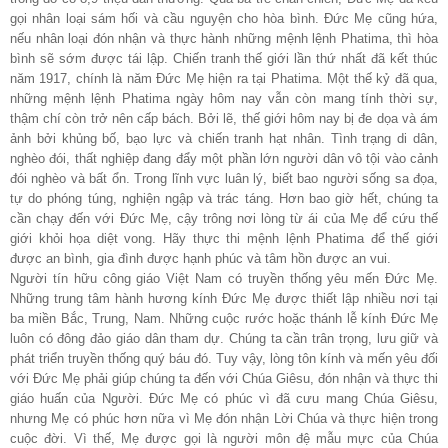
gọi nhân loại sám hối và cầu nguyện cho hòa bình. Đức Mẹ cũng hứa,
nếu nhân loại đón nhận và thực hành những mệnh lệnh Phatima, thì hòa
bình sẽ sớm được tái lập. Chiến tranh thế giới lần thứ nhất đã kết thúc
năm 1917, chính là năm Đức Mẹ hiện ra tại Phatima. Một thế kỷ đã qua,
những mệnh lệnh Phatima ngày hôm nay vẫn còn mang tính thời sự,
thậm chí còn trở nên cấp bách. Bởi lẽ, thế giới hôm nay bị đe dọa và ám
ảnh bởi khủng bố, bạo lực và chiến tranh hạt nhân. Tình trạng di dân,
nghèo đói, thất nghiệp đang đẩy một phần lớn người dân vô tội vào cảnh
đói nghèo và bất ổn. Trong lĩnh vực luân lý, biết bao người sống sa đọa,
tự do phóng túng, nghiện ngập và trác táng. Hơn bao giờ hết, chúng ta
cần chạy đến với Đức Mẹ, cậy trông nơi lòng từ ái của Mẹ để cứu thế
giới khỏi họa diệt vong. Hãy thực thi mệnh lệnh Phatima để thế giới
được an bình, gia đình được hạnh phúc và tâm hồn được an vui.
Người tín hữu công giáo Việt Nam có truyền thống yêu mến Đức Mẹ.
Những trung tâm hành hương kính Đức Mẹ được thiết lập nhiều nơi tại
ba miền Bắc, Trung, Nam. Những cuộc rước hoặc thánh lễ kính Đức Mẹ
luôn có đông đảo giáo dân tham dự. Chúng ta cần trân trọng, lưu giữ và
phát triển truyền thống quý báu đó. Tuy vậy, lòng tôn kính và mến yêu đối
với Đức Mẹ phải giúp chúng ta đến với Chúa Giêsu, đón nhận và thực thi
giáo huấn của Người. Đức Mẹ có phúc vì đã cưu mang Chúa Giêsu,
nhưng Mẹ có phúc hơn nữa vì Mẹ đón nhận Lời Chúa và thực hiện trong
cuộc đời. Vì thế, Mẹ được gọi là người môn đệ mẫu mực của Chúa