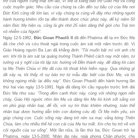
trợ của Người cũng thật lớn lao, vì Mẹ là Đấng bảo trợ Giáo Hội và công
cuộc truyền giáo; Nhu cầu của chúng ta cần đến sự bầu cử của Mẹ nơi
Đức Kitô cũng rất lớn lao, vì vậy chúng ta cùng về đây như những người
hành hương khiêm tốn tại đền thánh được chúc phúc này, để kỷ niệm 50
năm Đức Mẹ hiện ra, cũng là ghi nhớ 25 năm dâng thế giới cho Trái tim
vô nhiễm của Người”.
Ngày 12-5-1982,
Đức Gioan Phaolô II
đã đến Phatima để tạ ơn Đức Mẹ
đã che chở và cứu thoát ngài trong cuộc ám sát một năm trước đó. Vị
Giáo Hoàng người Ba Lan đã khẳng định:
“Tôi muốn bật mí với anh chị
em: khi tôi bị ám sát tại quảng trường Thánh Phêrô cách nay một năm, tư
tưởng và ý nghĩ của tôi lập tức hướng về Đền thánh này, để dâng lời cảm
tạ Mẹ Thiên Chúa vì Mẹ đã cứu tôi thoát khỏi hiểm nguy. Qua những gì
đã xảy ra, tôi thấy rõ sự bảo trợ từ mẫu đặc biệt của Đức Mẹ, và tôi
không ngừng nhắc lại điều này”
. Đức Gioan Phaolô đến hành hương lần
thứ hai vào ngày 13-5-1991. Ngài đã dâng lời cầu nguyện trước linh đài
Đức Mẹ như sau:
“Trong đêm canh thức này, cùng với những ngọn nến
cháy, Giáo Hội ngước nhìn lên Mẹ và dâng lên Mẹ lời kinh sốt sắng xin
ơn phù giúp nhân loại, để rồi, với sự tín thác khiêm nhường, toàn thể
nhân loại được hướng dẫn trên con đường cứu độ. Ôi Mẹ mến yêu, xin
giúp chúng con. Cuộc sống này đang trở nên sa mạc vắng bóng Thiên
Chúa, làm cho nhiều thế hệ con cái của Mẹ hư mất. Xin cho họ trở về với
cội nguồn của sự sống”
. Một lần nữa, là lần thứ ba, Đức Gioan trở lại
Phatima, ngày 13-5-2000. Nhân dịp này, ngài phong Chân phước cho