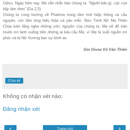
Giêsu. Ngày hôm nay, Mẹ vẫn nhắc bảo chúng ta:
“Người bảo gì, các con
hãy làm theo”
(Ga 2,5).
Chúng ta cùng hướng về Phatima trong tâm tình hiệp thông và cầu
nguyện, với tấm lòng hiếu thảo và yêu mến. Đức Trinh Nữ Mẹ Thiên
Chúa luôn lắng nghe những ước nguyện của chúng ta. Mẹ sẽ đổ tràn
muôn ơn lành xuống trên những ai kêu cầu Mẹ, vì Mẹ là suối nguồn ơn
phúc và là Nữ Vương ban sự bình an.
Gm Giuse Vũ Văn Thiên
Chia sẻ
Không có nhận xét nào:
Đăng nhận xét
‹
›
Trang chủ