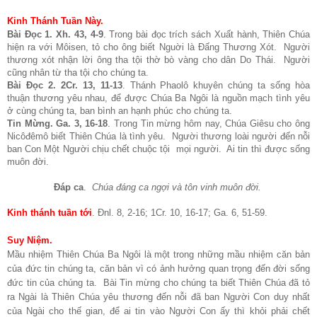
Kinh Thánh Tuần Này.
Bài Đọc 1. Xh. 43, 4-9
. Trong bài đọc trích sách Xuất hành, Thiên Chúa
hiện ra với Môisen, tỏ cho ông biết Nguời là Đấng Thương Xót. Người
thương xót nhận lời ông tha tội thờ bò vàng cho dân Do Thái. Người
cũng nhân từ tha tội cho chúng ta.
Bài Đọc 2. 2Cr. 13, 11-13
.
Thánh Phaolô khuyên chúng ta sống hòa
thuận thương yêu nhau, để được Chúa Ba Ngôi là nguồn mạch tình yêu
ở cùng chúng ta, ban bình an hạnh phúc cho chúng ta.
Tin Mừng. Ga. 3, 16-18
. Trong Tin mừng hôm nay, Chúa Giêsu cho ông
Nicôđêmô biết Thiên Chúa là tình yêu. Người thương loài người đến nỗi
ban Con Một Người chịu chết chuộc tội mọi người. Ai tin thì được sống
muôn đời.
Đáp ca
.
Chúa đáng ca ngợi và tôn vinh muôn đời.
Kinh thánh tuần tới
. Đnl. 8, 2-16; 1Cr. 10, 16-17; Ga. 6, 51-59.
Suy Niệm.
Mầu nhiệm Thiên Chúa Ba Ngôi là một trong những mầu nhiệm căn bản
của đức tin chúng ta, căn bản vì có ảnh hưởng quan trọng đến đời sống
đức tin của chúng ta. Bài Tin mừng cho chúng ta biết Thiên Chúa đã tỏ
ra Ngài là Thiên Chúa yêu thương đến nỗi đã ban Người Con duy nhất
của Ngài cho thế gian, để ai tin vào Người Con ấy thì khỏi phải chết