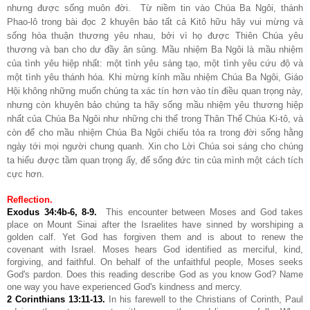
nhưng được sống muôn đời. Từ niềm tin vào Chúa Ba Ngôi, thánh
Phao-lô trong bài đọc 2 khuyên bảo tất cả Kitô hữu hãy vui mừng và
sống hòa thuận thương yêu nhau, bởi vì họ được Thiên Chúa yêu
thương và ban cho dư đầy ân sủng. Mầu nhiệm Ba Ngôi là mầu nhiệm
của tình yêu hiệp nhất: một tình yêu sáng tạo, một tình yêu cứu độ và
một tình yêu thánh hóa. Khi mừng kính mầu nhiệm Chúa Ba Ngôi, Giáo
Hội không những muốn chúng ta xác tín hơn vào tín điều quan trọng này,
nhưng còn khuyên bảo chúng ta hãy sống mầu nhiệm yêu thương hiệp
nhất của Chúa Ba Ngôi như những chi thể trong Thân Thể Chúa Ki-tô, và
còn để cho mầu nhiệm Chúa Ba Ngôi chiếu tỏa ra trong đời sống hằng
ngày tới mọi người chung quanh. Xin cho Lời Chúa soi sáng cho chúng
ta hiểu được tầm quan trọng ấy, để sống đức tin của mình một cách tích
cực hơn.
Reflection.
Exodus 34:4b-6, 8-9
.
This encounter between Moses and God takes
place on Mount Sinai after the Israelites have sinned by worshiping a
golden calf. Yet God has forgiven them and is about to renew the
covenant with Israel. Moses hears God identified as merciful, kind,
forgiving, and faithful. On behalf of the unfaithful people, Moses seeks
God's pardon. Does this reading describe God as you know God? Name
one way you have experienced God's kindness and mercy.
2 Corinthians 13:11-13
.
In his farewell to the Christians of Corinth, Paul