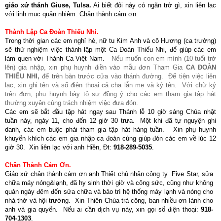
giáo xứ thánh Giuse, Tulsa.
Ai biết đôi này có ngăn trở gì, xin liên lạc
với linh mục quản nhiệm. Chân thành cám ơn.
Thành Lập Ca Đoàn Thiếu Nhi.
Trong thời gian các em nghỉ hè, nữ tu Kim Anh và cô Hương (ca trưởng)
sẽ thử nghiệm việc thành lập một Ca Đoàn Thiếu Nhi, để giúp các em
làm quen với Thánh Ca Việt Nam.
Nếu muốn con em mình (10 tuổi trở
lên) gia nhập, xin phụ huynh điền vào mẫu đơn Tham Gia
CA ĐOÀN
THIẾU NHI,
để trên bàn trước cửa vào thánh đường. Để tiện việc liên
lạc, xin ghi tên và số điện thoại cả cha lẫn mẹ và ký tên. Với chữ ký
trên đơn, phụ huynh bày tỏ sự đồng ý cho các em tham gia tập hát
thường xuyên cùng trách nhiệm việc đưa đón.
Các em sẽ bắt đầu tập hát ngay sau Thánh lễ 10 giờ sáng Chúa nhật
tuần này, ngày 11, cho đến 12 giờ 30 trưa. Một khi đã tự nguyện ghi
danh, các em buộc phải tham gia tập hát hàng tuần. Xin phụ huynh
khuyến khích các em gia nhập ca đoàn cùng giúp đón các em về lúc 12
giờ 30. Xin liên lạc với anh Hiền, Đt:
918-289-5035
.
Chân Thành Cám Ơn.
Giáo xứ chân thành cám ơn anh Thiết chủ nhân công ty Five Star, sửa
chữa máy nóng&lạnh, đã hy sinh thời giờ và công sức, cũng như không
quản ngày đêm đến sửa chữa và bảo trì hệ thống máy lạnh và nóng cho
nhà thờ và hội trường. Xin Thiên Chúa trả công, ban nhiều ơn lành cho
anh và gia quyến. Nếu ai cần dịch vụ này, xin gọi số điện thoại:
918-
704-1303
.