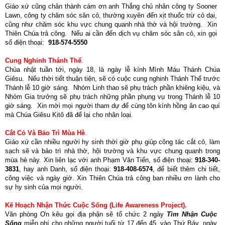
Giáo xứ cũng chân thành cám ơn anh Thắng chủ nhân công ty Sooner
Lawn, công ty chăm sóc sân cỏ, thường xuyên đến xịt thuốc trừ cỏ dại,
cũng như chăm sóc khu vực chung quanh nhà thờ và hội trường. Xin
Thiên Chúa trả công. Nếu ai cần đến dịch vụ chăm sóc sân cỏ, xin gọi
số điện thoại:
918-574-5550
Cung Nghinh Thánh Thể
.
Chúa nhật tuần tới, ngày 18, là ngày lễ kính Mình Máu Thánh Chúa
Giêsu. Nếu thời tiết thuận tiện, sẽ có cuộc cung nghinh Thánh Thể trước
Thánh lễ 10 giờ sáng. Nhóm Linh thao sẽ phụ trách phần khiêng kiệu, và
Nhóm Gia trưởng sẽ phụ trách những phần phụng vụ trong Thánh lễ 10
giờ sáng. Xin mời mọi người tham dự để cùng tôn kính hồng ân cao quí
mà Chúa Giêsu Kitô đã để lại cho nhân loại.
Cắt Cỏ Và Bảo Trì
Mùa Hè
.
Giáo xứ cần nhiều người hy sinh thời giờ phụ giúp công tác cắt cỏ, làm
sạch sẽ và bảo trì nhà thờ, hội trường và khu vực chung quanh trong
mùa hè này. Xin liên lạc với anh Phạm Văn Tiến, số điện thoại:
918-340-
3831
, hay anh Danh, số điện thoại:
918-408-6574
, để biết thêm chi tiết,
công việc và ngày giờ. Xin Thiên Chúa trả công ban nhiều ơn lành cho
sự hy sinh của mọi người.
Kế Hoạch Nhận Thức Cuộc Sống (Life Awareness Project).
Văn phòng Ơn kêu gọi địa phận sẽ tổ chức 2 ngày
Tìm Nhận Cuộc
Sống
miễn phí cho những người tuổi từ 17 đến 45, vào Thứ Bảy, ngày