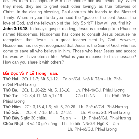
advises them to cooperate with one another and live peacefully. When
they meet, they are to greet each other lovingly as true followers of
Christ. In the closing blessing, Paul entrusts his friends to the Blessed
Trinity. Where in your life do you need the "grace of the Lord Jesus, the
love of God, and the fellowship of the Holy Spirit?" How will you find it?
John 3:16-18
.
In today's gospel reading, Jesus is speaking to a Pharisee
named Nicodemus. Nicodemus has come to consult Jesus because he
recognizes that Jesus is a great teacher sent by God. However,
Nicodemus has not yet recognized that Jesus is the Son of God, who has
come to save all who believe in him. Those who hear Jesus and accept
his word will have eternal life. What is your response to this message?
How can you share it with others?
Bài Đọc Và Ý Lễ Trong Tuần.
Thứ Hai
. 2Cr.1,1-7; Mt.5,1-12. Tạ ơn/Gđ. Ngô K.Tâm - Lh. Phê-
rô/Gđ.Phi&Hương
Thứ Ba
. 2Cr. 1, 18-22; Mt. 5, 13-16. Lh. Phê-rô/Gđ. Phi&Hương
Thứ Tư
. 2Cr.3,4-11; Mt.5,17-19. Các Lh.NN - Lh. Phê-rô/Gđ.
Phi&Hương
Thứ Năm
. 2Cr. 3,15-4,1-6; Mt. 5, 20-26. Lh. Phê-rô/Gđ. Phi&Hương
Thứ Sáu
. 2Cr. 4, 7-15; Mt. 5, 27-32. Lh. Phê-rô/Gđ. Phi&Hương
Thứ Bảy
.5 giờ 30 chiều. Tạ ơn - Lh. Phê-rô/Gđ. Phi&Hương
Chúa Nhật
. 8 và 10 giờ sáng. Lh. Tổ tiên NN/Gđ. Ngô K. Tâm
Lh. Phê-rô/Gđ. Phi&Hương