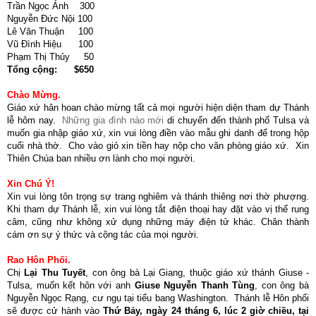
Trần Ngọc Ánh 300
Nguyễn Đức Nội 100
Lê Văn Thuận 100
Vũ Đình Hiệu 100
Phạm Thị Thủy 50
Tổng cộng: $650
Chào Mừng.
Giáo xứ hân hoan chào mừng tất cả mọi người hiện diện tham dự Thánh
lễ hôm nay.
Những gia đình nào mới
di chuyển đến thành phố Tulsa và
muốn gia nhập giáo xứ, xin vui lòng điền vào mẫu ghi danh để trong hộp
cuối nhà thờ. Cho vào giỏ xin tiền hay nộp cho văn phòng giáo xứ. Xin
Thiên Chúa ban nhiều ơn lành cho mọi người.
Xin Chú Ý!
Xin vui lòng tôn trọng sự trang nghiêm và thánh thiêng nơi thờ phượng.
Khi tham dự Thánh lễ, xin vui lòng tắt điện thoại hay đặt vào vị thế rung
câm, cũng như không xử dụng những máy điện tử khác. Chân thành
cám ơn sự ý thức và cộng tác của mọi người.
Rao Hôn Phối.
Chị
Lại Thu Tuyết
, con ông bà Lại Giang, thuộc giáo xứ thánh Giuse -
Tulsa, muốn kết hôn với anh
Giuse Nguyễn Thanh Tùng
, con ông bà
Nguyễn Ngọc Rạng, cư ngụ tại tiểu bang Washington. Thánh lễ Hôn phối
sẽ được cử hành vào
Thứ Bảy, ngày 24 tháng 6, lúc 2 giờ chiều, tại