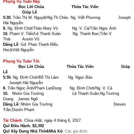
Phụng Vụ Tuần Này
Đọc Lời Chúa
Thừa Tác Viên
Giúp Lễ
5:30.
Trần Thị M. Nguyệt/Ng.Th Châu Ng. Viết Phương Joseph
Hải Nguyễn
8.
Ng. Đình Chót/Thảo Mary Vũ Ng. V. Cả/Trần Ngọc Ánh
10.
Phạm V. Tiến/Lê Thanh Xuân Ng. Thanh Ban;Trần V.
Thái Austin Vũ
Dâng Lễ
: Gđ: Phan Thanh Điều
Học&Việt Nguyễn
Phụng Vụ Tuần Tới.
Đọc Lời Chúa
Thừa Tác Viên
Giúp
Lễ
5:30.
Ng. Đình Chót/Đỗ Thị Lâm Ng. Ngọc Bảo
Joseph Hải Nguyễn
8.
Trần Ngọc Ánh/Phạm LanDung Ng. Đình Chót/Ng. V. Cả
10.
Nhóm Gia Trưởng Lê Thanh Xuân;Ng.Trường
Giang James Ngô
Dâng Lễ:
Nhóm Gia Trưởng Steven
Trần;Dustin Phạm
Tài Chánh
.
Chúa nhật, ngày 4 tháng 6, 2017
Quĩ Điều Hành
.
$2,392
Quĩ Xây Dựng Nhà Thờ&Nhà Xứ
.
Các gia đình: