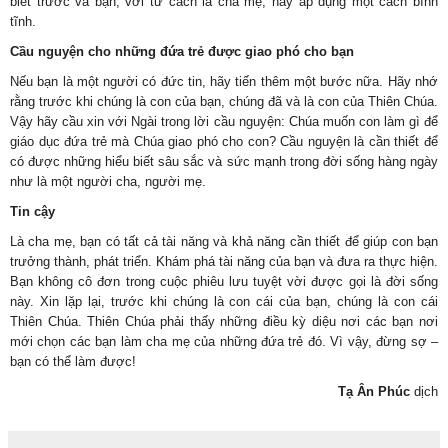
biết trước và bạn, với tư cách là cha mẹ, hãy áp dụng một cách bình
tĩnh.
Cầu nguyện cho những đứa trẻ được giao phó cho bạn
Nếu bạn là một người có đức tin, hãy tiến thêm một bước nữa. Hãy nhớ
rằng trước khi chúng là con của bạn, chúng đã và là con của Thiên Chúa.
Vậy hãy cầu xin với Ngài trong lời cầu nguyện: Chúa muốn con làm gì để
giáo dục đứa trẻ mà Chúa giao phó cho con? Cầu nguyện là cần thiết để
có được những hiểu biết sâu sắc và sức mạnh trong đời sống hàng ngày
như là một người cha, người mẹ.
Tin cậy
Là cha mẹ, bạn có tất cả tài năng và khả năng cần thiết để giúp con bạn
trưởng thành, phát triển. Khám phá tài năng của bạn và đưa ra thực hiện.
Bạn không cô đơn trong cuộc phiêu lưu tuyệt vời được gọi là đời sống
này. Xin lặp lại, trước khi chúng là con cái của bạn, chúng là con cái
Thiên Chúa. Thiên Chúa phải thấy những điều kỳ diệu nơi các bạn nơi
mới chọn các bạn làm cha mẹ của những đứa trẻ đó. Vì vậy, đừng sợ –
bạn có thể làm được!
Tạ Ân Phúc
dịch