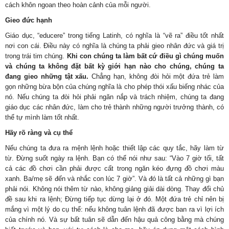
cách khôn ngoan theo hoàn cảnh của mỗi người.
Gieo đức hạnh
Giáo dục, “educere” trong tiếng Latinh, có nghĩa là “vẽ ra” điều tốt nhất
nơi con cái. Điều này có nghĩa là chúng ta phải gieo nhân đức và giá trị
trong trái tim chúng.
Khi con chúng ta làm bất cứ điều gì chúng muốn
và chúng ta không đặt bất kỳ giới hạn nào cho chúng, chúng ta
đang gieo những tật xấu.
Chẳng hạn, không đòi hỏi một đứa trẻ làm
gọn những bừa bộn của chúng nghĩa là cho phép thói xấu biếng nhác của
nó. Nếu chúng ta đòi hỏi phải ngăn nắp và trách nhiệm, chúng ta đang
giáo dục các nhân đức, làm cho trẻ thành những người trưởng thành, có
thể tự mình làm tốt nhất.
Hãy rõ ràng và cụ thể
Nếu chúng ta đưa ra mệnh lệnh hoặc thiết lập các quy tắc, hãy làm từ
từ. Đừng suốt ngày ra lệnh. Bạn có thể nói như sau: “Vào 7 giờ tối, tất
cả các đồ chơi cần phải được cất trong ngăn kéo đựng đồ chơi màu
xanh. Ba/mẹ sẽ đến và nhắc con lúc 7 giờ”. Và đó là tất cả những gì bạn
phải nói. Không nói thêm từ nào, không giảng giải dài dòng. Thay đổi chủ
đề sau khi ra lệnh; Đừng tiếp tục dừng lại ở đó. Một đứa trẻ chỉ nên bị
mắng vì một lý do cụ thể: nếu không tuân lệnh đã được ban ra vì lợi ích
của chính nó. Và sự bất tuân sẽ dẫn đến hậu quả công bằng mà chúng