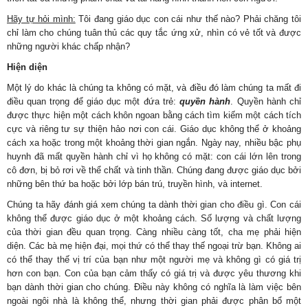
Hãy tự hỏi mình:
Tôi đang giáo dục con cái như thế nào? Phải chăng tôi
chỉ làm cho chúng tuân thủ các quy tắc ứng xử, nhìn có vẻ tốt và được
những người khác chấp nhận?
Hiện diện
Một lý do khác là chúng ta không có mặt, và điều đó làm chúng ta mất đi
điều quan trọng để giáo dục một đứa trẻ:
quyền hành
. Quyền hành chỉ
được thực hiện một cách khôn ngoan bằng cách tìm kiếm một cách tích
cực và riêng tư sự thiện hảo nơi con cái. Giáo dục không thể ở khoảng
cách xa hoặc trong một khoảng thời gian ngắn. Ngày nay, nhiều bậc phụ
huynh đã mất quyền hành chỉ vì họ không có mặt: con cái lớn lên trong
cô đơn, bị bỏ rơi về thể chất và tinh thần. Chúng đang được giáo dục bởi
những bên thứ ba hoặc bởi lớp bán trú, truyền hình, và internet.
Chúng ta hãy đánh giá xem chúng ta dành thời gian cho điều gì. Con cái
không thể được giáo dục ở một khoảng cách. Số lượng và chất lượng
của thời gian đều quan trọng. Càng nhiều càng tốt, cha mẹ phải hiện
diện. Các bà mẹ hiện đại, mọi thứ có thể thay thế ngoại trừ bạn. Không ai
có thể thay thế vị trí của bạn như một người mẹ và không gì có giá trị
hơn con bạn. Con của bạn cảm thấy có giá trị và được yêu thương khi
bạn dành thời gian cho chúng. Điều này không có nghĩa là làm việc bên
ngoài ngôi nhà là không thể, nhưng thời gian phải được phân bổ một