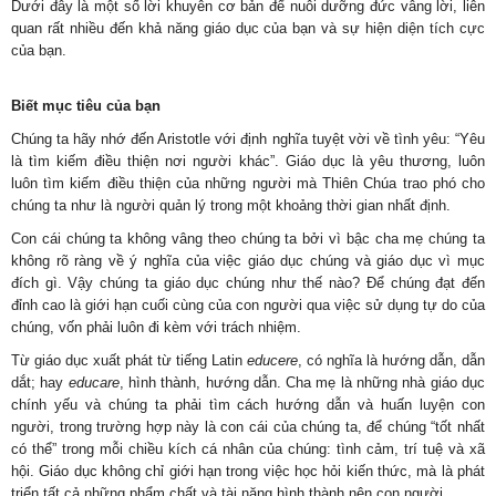
Dưới đây là một số lời khuyên cơ bản để nuôi dưỡng đức vâng lời, liên
quan rất nhiều đến khả năng giáo dục của bạn và sự hiện diện tích cực
của bạn.
Biết mục tiêu của bạn
Chúng ta hãy nhớ đến Aristotle với định nghĩa tuyệt vời về tình yêu: “Yêu
là tìm kiếm điều thiện nơi người khác”. Giáo dục là yêu thương, luôn
luôn tìm kiếm điều thiện của những người mà Thiên Chúa trao phó cho
chúng ta như là người quản lý trong một khoảng thời gian nhất định.
Con cái chúng ta không vâng theo chúng ta bởi vì bậc cha mẹ chúng ta
không rõ ràng về ý nghĩa của việc giáo dục chúng và giáo dục vì mục
đích gì. Vậy chúng ta giáo dục chúng như thế nào? Để chúng đạt đến
đỉnh cao là giới hạn cuối cùng của con người qua việc sử dụng tự do của
chúng, vốn phải luôn đi kèm với trách nhiệm.
Từ giáo dục xuất phát từ tiếng Latin
educere
, có nghĩa là hướng dẫn, dẫn
dắt; hay
educare
, hình thành, hướng dẫn. Cha mẹ là những nhà giáo dục
chính yếu và chúng ta phải tìm cách hướng dẫn và huấn luyện con
người, trong trường hợp này là con cái của chúng ta, để chúng “tốt nhất
có thể” trong mỗi chiều kích cá nhân của chúng: tình cảm, trí tuệ và xã
hội. Giáo dục không chỉ giới hạn trong việc học hỏi kiến ​​thức, mà là phát
triển tất cả những phẩm chất và tài năng hình thành nên con người.