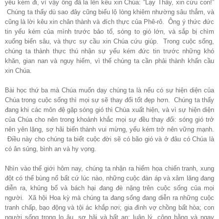
yếu kém đi, vì vậy ông đã la lên kêu xin Chúa: “
Lạy Thầy, xin cứu con!”
Chúng ta thấy dù sao đây cũng biểu lộ lòng khiêm nhường sâu thẳm, và
cũng là lời kêu xin chân thành và đích thực của Phê-rô. Ông ý thức đức
tin yếu kém của mình trước bảo tố, sóng to gió lớn, và sắp bị chìm
xuống biển sâu, và thực sự cầu xin Chúa cứu giúp. Trong cuộc sống,
chúng ta thành thực thú nhận sự yếu kém đức tin trước những khó
khăn, gian nan và nguy hiểm, vì thế chúng ta cần phải thành khẩn cầu
xin Chúa.
Bài học thứ ba mà Chúa muốn dạy chúng ta là nếu có sự hiện diện của
Chúa trong cuộc sống thì mọi sự sẽ thay đổi tốt đẹp hơn. Chúng ta thấy
đang khi các môn đệ gặp sóng gió thì Chúa xuất hiện, và vì sự hiện diện
của Chúa cho nên trong khoảnh khắc mọi sự đều thay đổi: sóng gió trở
nên yên lặng, sợ hãi biến thành vui mừng, yếu kém trở nên vững mạnh.
Điều này cho chúng ta biết cuộc đời sẽ có bão gió và ở đâu có Chúa là
có ân sủng, bình an và hy vọng.
Nhìn vào thế giới hôm nay, chúng ta nhận ra hiểm họa chiến tranh, xung
đột có thể bùng nổ bất cứ lúc nào, những cuộc đàn áp và xâm lăng đang
diễn ra, khủng bố và bách hại đang đè nặng trên cuộc sống của mọi
người. Xã hội Hoa kỳ mà chúng ta đang sống đang diễn ra những cuộc
tranh chấp, bạo động và tội ác khắp nơi; gia đình vợ chồng bất hòa; con
người sống trong lo âu, sợ hãi và bất an; luân lý, công bằng và ngay