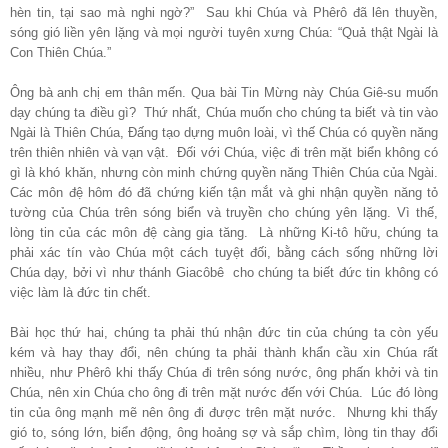
hèn tin, tại sao mà nghi ngờ?” Sau khi Chúa và Phêrô đã lên thuyền,
sóng gió liền yên lặng và mọi người tuyên xưng Chúa: “Quả thật Ngài là
Con Thiên Chúa.”
Ông bà anh chị em thân mến. Qua bài Tin Mừng này Chúa Giê-su muốn
dạy chúng ta điều gì? Thứ nhất, Chúa muốn cho chúng ta biết và tin vào
Ngài là Thiên Chúa, Đấng tạo dựng muôn loài, vì thế Chúa có quyền năng
trên thiên nhiên và vạn vật. Đối với Chúa, việc đi trên mặt biển không có
gì là khó khăn, nhưng còn minh chứng quyền năng Thiên Chúa của Ngài.
Các môn đệ hôm đó đã chứng kiến tận mắt và ghi nhận quyền năng tỏ
tường của Chúa trên sóng biển và truyền cho chúng yên lặng. Vì thế,
lòng tin của các môn đệ càng gia tăng. Là những Ki-tô hữu, chúng ta
phải xác tín vào Chúa một cách tuyệt đối, bằng cách sống những lời
Chúa dạy, bởi vì như thánh Giacôbê cho chúng ta biết đức tin không có
việc làm là đức tin chết.
Bài học thứ hai, chúng ta phải thú nhận đức tin của chúng ta còn yếu
kém và hay thay đổi, nên chúng ta phải thành khẩn cầu xin Chúa rất
nhiều, như Phêrô khi thấy Chúa đi trên sóng nước, ông phấn khởi và tin
Chúa, nên xin Chúa cho ông đi trên mặt nước đến với Chúa. Lúc đó lòng
tin của ông mạnh mẽ nên ông đi được trên mặt nước. Nhưng khi thấy
gió to, sóng lớn, biển động, ông hoảng sợ và sắp chìm, lòng tin thay đổi