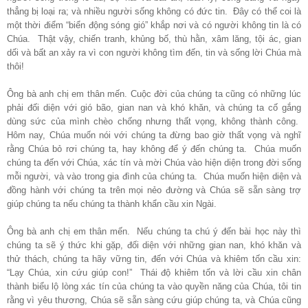
thẳng bị loại ra; và nhiều người sống không có đức tin. Đây có thể coi là
một thời điểm “biển động sóng gió” khắp nơi và có người không tin là có
Chúa. Thật vậy, chiến tranh, khủng bố, thù hằn, xâm lăng, tội ác, gian
dối và bất an xảy ra vì con người không tìm đến, tin và sống lời Chúa mà
thôi!
Ông bà anh chị em thân mến. Cuộc đời của chúng ta cũng có những lúc
phải đối diện với gió bão, gian nan và khó khăn, và chúng ta cố gắng
dùng sức của mình chèo chống nhưng thất vọng, không thành công.
Hôm nay, Chúa muốn nói với chúng ta đừng bao giờ thất vọng và nghĩ
rằng Chúa bỏ rơi chúng ta, hay không để ý đến chúng ta. Chúa muốn
chúng ta đến với Chúa, xác tín và mời Chúa vào hiện diện trong đời sống
mỗi người, và vào trong gia đình của chúng ta. Chúa muốn hiện diện và
đồng hành với chúng ta trên mọi nẻo đường và Chúa sẽ sẵn sàng trợ
giúp chúng ta nếu chúng ta thành khẩn cầu xin Ngài.
Ông bà anh chị em thân mến. Nếu chúng ta chú ý đến bài học này thì
chúng ta sẽ ý thức khi gặp, đối diện với những gian nan, khó khăn và
thử thách, chúng ta hãy vững tin, đến với Chúa và khiêm tốn cầu xin:
“Lạy Chúa, xin cứu giúp con!” Thái độ khiêm tốn và lời cầu xin chân
thành biểu lộ lòng xác tín của chúng ta
vào quyền năng của Chúa, tôi tin
rằng vì yêu thương, Chúa sẽ sẵn sàng cứu giúp chúng ta, và
Chúa cũng