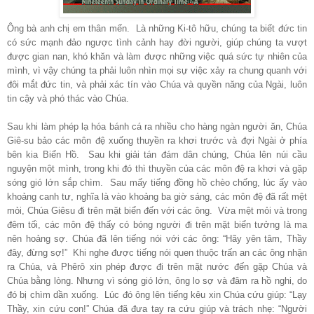
Ông bà anh chị em thân mến. Là những Ki-tô hữu, chúng ta biết đức tin
có sức mạnh đảo ngược tình cảnh hay đời người, giúp chúng ta vượt
được gian nan, khó khăn và làm được những việc quá sức tự nhiên của
mình, vì vậy chúng ta phải luôn nhìn mọi sự việc xảy ra chung quanh với
đôi mắt đức tin, và phải xác tín vào Chúa và quyền năng của Ngài, luôn
tin cậy và phó thác vào Chúa.
Sau khi làm phép lạ hóa bánh cá ra nhiều cho hàng ngàn người ăn, Chúa
Giê-su bảo các môn đệ xuống thuyền ra khơi trước và đợi Ngài ở phía
bên kia Biển Hồ. Sau khi giải tán đám dân chúng, Chúa lên núi cầu
nguyện một mình, trong khi đó thì thuyền của các môn đệ ra khơi và gặp
sóng gió lớn sắp chìm. Sau mấy tiếng đồng hồ chèo chống, lúc ấy vào
khoảng canh tư, nghĩa là vào khoảng ba giờ sáng, các môn đệ đã rất mệt
mỏi, Chúa Giêsu đi trên mặt biển đến với các ông. Vừa mệt mỏi và trong
đêm tối, các môn đệ thấy có bóng người đi trên mặt biển tưởng là ma
nên hoảng sợ. Chúa đã lên tiếng nói với các ông: “Hãy yên tâm, Thầy
đây, đừng sợ!” Khi nghe được tiếng nói quen thuộc trấn an các ông nhận
ra Chúa, và Phêrô xin phép được đi trên mặt nước đến gặp Chúa và
Chúa bằng lòng. Nhưng vì sóng gió lớn, ông lo sợ và đâm ra hồ nghi, do
đó bị chìm dần xuống. Lúc đó ông lên tiếng kêu xin Chúa cứu giúp: “
Lạy
Thầy, xin cứu con!”
Chúa đã đưa tay ra cứu giúp và trách nhẹ: “Người