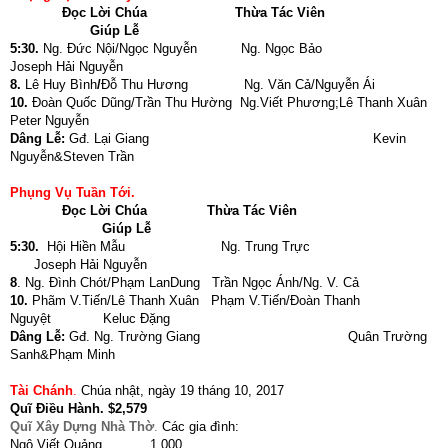
Đọc Lời Chúa
Thừa Tác Viên
Giúp Lễ
5:30.
Ng. Đức Nội/Ngọc Nguyễn Ng. Ngọc Bảo
Joseph Hải Nguyễn
8.
Lê Huy Bình
/
Đỗ Thu Hương Ng. Văn Cả/Nguyễn Ái
10.
Đoàn Quốc Dũng/Trần Thu Hường Ng.Viết Phương;Lê Thanh Xuân
Peter Nguyễn
Dâng Lễ:
Gđ. Lại Giang Kevin
Nguyễn&Steven Trần
Phụng Vụ Tuần Tới.
Đọc Lời Chúa
Thừa Tác Viên
Giúp Lễ
5:30.
Hội Hiền Mẫu Ng. Trung Trực
Joseph Hải Nguyễn
8
. Ng. Đình Chót/Phạm LanDung Trần Ngọc Ánh/Ng. V. Cả
10.
Phãm V.Tiến/Lê Thanh Xuân Phạm V.Tiến/Đoàn Thanh
Nguyệt Keluc Đặng
Dâng Lễ:
Gđ. Ng. Trường Giang Quân Trường
Sanh&Phạm Minh
Tài Chánh
.
Chúa nhật, ngày 19 tháng 10, 2017
Quĩ Điều Hành
.
$2,579
Quĩ Xây Dựng Nhà Thờ
.
Các gia đình:
Ngô Viết Quảng 1,000