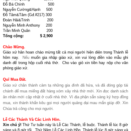
Đỗ Bá Chính 500
Nguyễn Cường&Hạnh 500
Đỗ Tâm&Tâm (Gđ.#217) 300
Đoàn Hải&Trinh 200
Nguyễn Minh Anthony 200
Trần Minh Quân 200
Tổng cộng: $ 2,900
Chào Mừng.
Giáo xứ hân hoan chào mừng tất cả mọi người hiện diện trong Thánh lễ
hôm nay.
Nếu
muốn gia nhập giáo xứ, xin vui lòng điền vào mẫu ghi
danh để trong hộp cuối nhà thờ. Cho vào giỏ xin tiền hay nộp cho văn
phòng giáo xứ.
Quĩ Mua Đất.
Giáo xứ chân thành cảm tạ
những gia đình đã hứa, và đã đóng góp tài
chánh để mua miếng đất hàng xóm xây nhà thờ mới. Xin đọc danh sách
ân nhân mới cập nhật ở cuối nhà thờ. Vì địa phận sẵn sàng ký hợp đồng
mua, xin thành khẩn kêu gọi mọi người quảng đại mau mắn giúp đỡ. Xin
Chúa trả công cho mọi người.
Lễ Các Thánh Và Các Linh Hồn.
Xin chú ý!
Thứ Tư tuần này là Lễ Các Thánh, lễ buộc. Thánh lễ lúc 8 giờ
sáng và 8 giờ tối. Thứ Năm Lễ Các Linh Hồn. Thánh lễ lúc 8 giờ sáng và