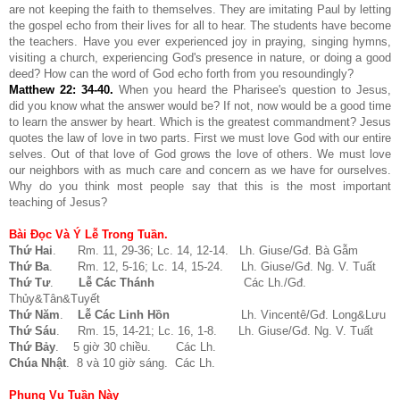
are not keeping the faith to themselves. They are imitating Paul by letting
the gospel echo from their lives for all to hear. The students have become
the teachers. Have you ever experienced joy in praying, singing hymns,
visiting a church, experiencing God's presence in nature, or doing a good
deed? How can the word of God echo forth from you resoundingly?
Matthew 22: 34-40
.
When you heard the Pharisee's question to Jesus,
did you know what the answer would be? If not, now would be a good time
to learn the answer by heart. Which is the greatest commandment? Jesus
quotes the law of love in two parts. First we must love God with our entire
selves. Out of that love of God grows the love of others. We must love
our neighbors with as much care and concern as we have for ourselves.
Why do you think most people say that this is the most important
teaching of Jesus?
Bài Đọc Và Ý Lễ Trong Tuần.
Thứ Hai
. Rm. 11, 29-36; Lc. 14, 12-14. Lh. Giuse/Gđ. Bà Gẫm
Thứ Ba
. Rm. 12, 5-16; Lc. 14, 15-24. Lh. Giuse/Gđ. Ng. V. Tuất
Thứ Tư
.
Lễ Các Thánh
Các Lh./Gđ.
Thủy&Tân&Tuyết
Thứ Năm
.
Lễ Các Linh Hồn
Lh. Vincentê/Gđ. Long&Lưu
Thứ Sáu
. Rm. 15, 14-21; Lc. 16, 1-8. Lh. Giuse/Gđ. Ng. V. Tuất
Thứ Bảy
. 5 giờ 30 chiều. Các Lh.
Chúa Nhật
. 8 và 10 giờ sáng. Các Lh.
Phụng Vụ Tuần Này