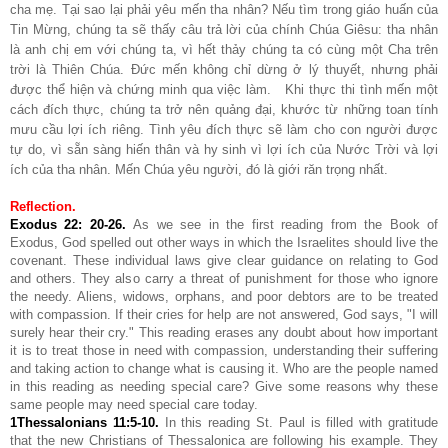
cha mẹ. Tại sao lại phải yêu mến tha nhân? Nếu tìm trong giáo huấn của
Tin Mừng, chúng ta sẽ thấy câu trả lời của chính Chúa Giêsu: tha nhân
là anh chị em với chúng ta, vì hết thảy chúng ta có cùng một Cha trên
trời là Thiên Chúa. Đức mến không chỉ dừng ở lý thuyết, nhưng phải
được thể hiện và chứng minh qua việc làm. Khi thực thi tình mến một
cách đích thực, chúng ta trở nên quảng đại, khước từ những toan tính
mưu cầu lợi ích riêng. Tình yêu đích thực sẽ làm cho con người được
tự do, vì sẵn sàng hiến thân và hy sinh vì lợi ích của Nước Trời và lợi
ích của tha nhân. Mến Chúa yêu người, đó là giới răn trọng nhất.
Reflection
.
Exodus 22: 20-26
.
As we see in the first reading from the Book of
Exodus, God spelled out other ways in which the Israelites should live the
covenant. These individual laws give clear guidance on relating to God
and others. They also carry a threat of punishment for those who ignore
the needy. Aliens, widows, orphans, and poor debtors are to be treated
with compassion. If their cries for help are not answered, God says, "I will
surely hear their cry." This reading erases any doubt about how important
it is to treat those in need with compassion, understanding their suffering
and taking action to change what is causing it. Who are the people named
in this reading as needing special care? Give some reasons why these
same people may need special care today.
1Thessalonians 11:5-10
.
In this reading St. Paul is filled with gratitude
that the new Christians of Thessalonica are following his example. They