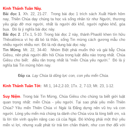
Kinh Thánh Tuần Này.
Bài đọc 1
. Xh. 22, 21-27. Trong bài đọc 1 trích sách Xuất Hành hôm
nay, Thiên Chúa dạy chúng ta học và sống nhân từ như Người, thương
yêu giúp đỡ mọi người, nhất là người đói khổ, người nghèo khổ, góa
bụa. Đó là ý nghĩa bài đọc này.
Bài đọc 2
. 1Tx.1, 5-10. Trong bài đọc 2 này, thánh Phaolô khen tín hữu
Thêxalônica vì họ đã bỏ tà thần, sống Tin mừng cách gương mẫu cho
nhiều người nhiều nơi. Đó là nội dung bài đọc này.
Tin Mừng
. Mt. 22, 34-40. Nhóm Biệt phái muốn thử và gài bẫy Chúa
Giêsu, nên phái người đến hỏi Chúa trong luật điều nào trọng nhất. Chúa
Giêsu cho biết: điều răn trọng nhất là “mến Chúa yêu người.” Đó là ý
nghĩa bài Tin mừng hôm nay.
Đáp ca
. Lạy Chúa là dũng lực con, con yêu mến Chúa.
Kinh Thánh Tuần Tới
:
Ml.1, 14-2,2-10; 1Tx. 2, 7-13; Mt. 23, 1-12.
Suy Niệm
.
Trong bài Tin Mừng, Chúa Giêsu cho chúng ta biết giới luật
quan trọng nhất: mến Chúa - yêu người. Tại sao phải yêu mến Thiên
Chúa? Yêu mến Thiên Chúa vì Ngài là Đấng dựng nên vũ trụ và con
người. Lòng yêu mến mà chúng ta dành cho Chúa vừa là lòng biết ơn, và
là lời tôn vinh quyền năng cao cả của Ngài. Đó không phải một thứ yêu
mến vị lợi, nhưng xuất phát từ trái tim chân thành, như con thơ đối với