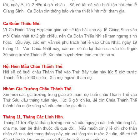
tới, ngày 5, từ 2 đến 4 giờ chiều. Sẽ có tất cả sáu buổi tập hát cho lễ
Gíang Sinh. Ca Đoàn xin thông báo và tha thiết kính mời tham gia.
Ca Đoàn Thiếu Nhi
.
Vì Ca Đoàn Tổng Hợp của giáo xứ sẽ tập hát cho đại lễ Giáng Sinh vào
mỗi Chúa nhật từ 2 giờ chiều, nên Ca Đoàn Thiếu Nhi sẽ tạm ngưng sinh
hoạt. Dầu vậy, các em vẫn sẽ phụ trách hát lễ vào Chúa Nhật, ngày 19
tháng 11. Vào Chúa Nhật này, các em sẽ ôn lại thánh ca vào lúc 9 giờ
30 sáng trước Thánh lễ. Xin phụ huynh đem các em tới sớm.
Hội Hiền Mẫu Chầu Thánh Thể
.
Hội sẽ có buổi chầu Thánh Thể vào Thứ Bảy tuần này lúc 5 giờ trước
Thánh lễ 5 giờ 30 chiều. Xin mọi người tham dự.
Nhóm Gia Trưởng Chầu Thánh Thể
.
Xin mời các gia trưởng trong giáo xứ tham dự buổi chầu Thánh Thể vào
Thứ Sáu đầu tháng tuần này, lúc 6 giờ chiều, để xin Chúa Thánh Thể
thánh hóa cuộc sống và cầu cho các gia đình.
Tháng 11, Tháng Các Linh Hồn
.
Tháng 11 tới đây là tháng tưởng nhớ và cầu nguyện các linh hồn ông bà,
cha mẹ, bạn bè thân thuộc đã qua đời. Nếu muốn xin ý lễ chỉ cho thân
nhân đã qua đời trong tháng này, xin vui lòng xin trước 2 tuần, để có thể
đăng trên tờ Tin mừng, và có thể cho biết ngày muốn xin.