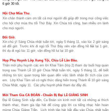
6 giờ 30 tối.
Hội Chợ Mùa Thu
.
Xin chân thành cám ơn tất cả mọi người đã giúp đỡ trong mọi công việc
cho hội chợ mùa thu tối Thứ Bảy. Xin Chúa trả công, ban nhiều ơn lành
cho mọi người.
Đổi Giờ.
Xin chú ý! Sáng Chúa nhật tuần tới, ngày 5 tháng 11, vào lúc 2 giờ sáng
sẽ đổi giờ. Trước khi đi ngủ tối Thứ Bảy nên vặn đồng hồ
lùi
lại 1 giờ,
thí dụ đi ngủ lúc 11 giờ, vặn đồng hồ lui lại 10 giờ.
Họp Phụ Huynh Lớp Xưng Tội, Chịu Lễ Lần Đầu.
Thân mời phụ huynh các em lới Khai Tâm (lớp 2) tham dự buổi họp quan
trọng sau Thánh Lễ 10 giờ Chúa Nhật tuần tới, ngày 5 tháng 11, để biết
những tin tức quan trọng liên quan đến việc lãnh nhận Bí tích của con
em. Lớp Khai Tâm sẽ có nghi thức dâng hiến trong Thánh lễ 10 giờ sáng
Chúa Nhật, ngày 11. Các phụ huynh phải tham dự đầy đủ.
Mời Tham Gia CA ĐOÀN - Chuẩn Bị Đại Lễ GIÁNG SINH
Đại lễ Giáng Sinh sắp đến, Ca Đoàn xin kính mời tất cả những ai thích
thánh nhạc, tham gia tập hát để cùng góp lời ca tiếng nhạc hân hoan
mừng Chúa Giáng Trần. Lịch trình tập hát bắt đầu vào Chúa nhật tuần