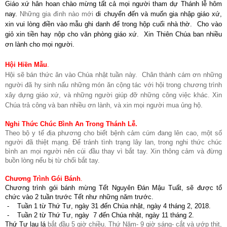
Giáo xứ hân hoan chào mừng tất cả mọi người tham dự Thánh lễ hôm
nay.
Những gia đình nào mới
di chuyển đến và muốn gia nhập giáo xứ,
xin vui lòng điền vào mẫu ghi danh để trong hộp cuối nhà thờ. Cho vào
giỏ xin tiền hay nộp cho văn phòng giáo xứ. Xin Thiên Chúa ban nhiều
ơn lành cho mọi người.
Hội Hiền Mẫu
.
Hội sẽ bán thức ăn vào Chúa nhật tuần này. Chân thành cám ơn những
người đã hy sinh nấu những món ăn cộng tác với hội trong chương trình
xây dựng giáo xứ, và những người giúp đỡ những công việc khác. Xin
Chúa trả công và ban nhiều ơn lành, và xin mọi người mua ủng hộ.
Nghi Thức Chúc Bình An Trong Thánh Lễ
.
Theo bộ y tế địa phương cho biết bệnh cảm cúm đang lên cao, một số
người đã thiệt mạng. Để tránh tình trạng lây lan, trong nghi thức chúc
bình an mọi người nên cúi đầu thay vì bắt tay. Xin thông cảm và đừng
buồn lòng nếu bị từ chối bắt tay.
Chương Trình Gói Bánh
.
Chương trình gói bánh mừng Tết Nguyên Đán Mậu Tuất, sẽ được tổ
chức vào 2 tuần trước Tết như những năm trước.
-
Tuần 1 từ Thứ Tư, ngày 31 đến Chúa nhật, ngày 4 tháng 2, 2018.
-
Tuần 2 từ Thứ Tư, ngày 7 đến Chúa nhật, ngày 11 tháng 2.
Thứ Tư
lau lá
bắt đầu 5 giờ chiều. Thứ Năm- 9 giờ sáng- cắt và ướp thịt,