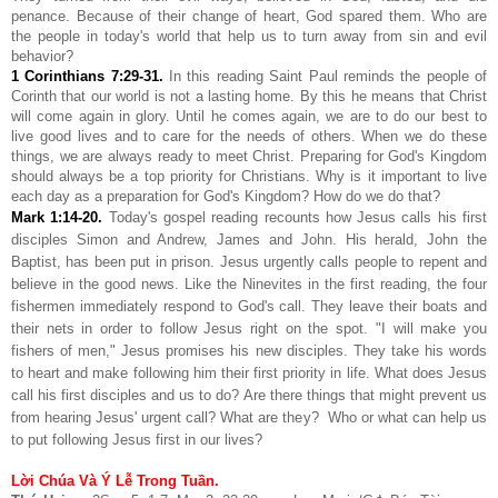
penance. Because of their change of heart, God spared them. Who are
the people in today's world that help us to turn away from sin and evil
behavior?
1 Corinthians 7:29-31
.
In this reading Saint Paul reminds the people of
Corinth that our world is not a lasting home. By this he means that Christ
will come again in glory. Until he comes again, we are to do our best to
live good lives and to care for the needs of others. When we do these
things, we are always ready to meet Christ. Preparing for God's Kingdom
should always be a top priority for Christians. Why is it important to live
each day as a preparation for God's Kingdom? How do we do that?
Mark 1:14-20
.
Today's gospel reading recounts how Jesus calls his first
disciples Simon and Andrew, James and John. His herald, John the
Baptist, has been put in prison. Jesus urgently calls people to repent and
believe in the good news. Like the Ninevites in the first reading, the four
fishermen immediately respond to God's call. They leave their boats and
their nets in order to follow Jesus right on the spot. "I will make you
fishers of men," Jesus promises his new disciples. They take his words
to heart and make following him their first priority in life. What does Jesus
call his first disciples and us to do? Are there things that might prevent us
from hearing Jesus' urgent call? What are they? Who or what can help us
to put following Jesus first in our lives?
Lời Chúa Và Ý Lễ Trong Tuần.