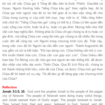
thì nói về việc Chúa gọi 4 Tông đồ đầu tiên là Anrê, Phêrô, Giacôbê và
Gioan. Người thường hiểu "tiếng Chúa kêu gọi" theo nghĩa hẹp, đó là
Chúa gọi một người nào đó từ bỏ thế gian đi tu làm việc tông đồ cho
Chúa trong cương vị của một linh mục, hay một tu sĩ. Hiểu rộng thêm
một chút thì "Tiếng Chúa kêu gọi" cũng có thể là ý Chúa có liên quan đến
cuộc sống của mình, hoặc là đi tu, hoặc có gia đình. Nhưng hiểu như thế
vẫn còn hẹp nghĩa lắm. Không phải là Chúa chỉ gọi chúng ta đi tu hoặc có
gia đình, mà tiếng Chúa còn vang lên kêu gọi chúng ta rất nhiều lần trong
cuộc đời để cộng tác với Người trong chương trình cứu độ. Thật vậy,
trong việc cứu độ thì Người lại cần đến con người. Thánh Augustinô đã
suy gẫm và rút ra kết luận: "Khi tạo dựng con, Chúa không cần hỏi ý con.
Khi muốn thánh hóa con, Chúa cần con góp sức con". Chúa Giêsu đến
loan báo Tin Mừng cứu độ, kêu gọi mọi người ăn năn thống hối, để được
đón nhận vào triều đại nước Thiên Chúa. Qua Bí tích Rửa tội, chúng ta
trở thành những Kitô hữu, môn đệ của Chúa, và được Chúa mời gọi theo
Chúa để thi hành sứ vụ này. Tôi đã làm gì để đóng góp vào chương trình
của Chúa?
Reflection
.
Jonah 3:1-5, 10
.
God sent the prophet Jonah to the people of the pagan
city of Nineveh. The people of Nineveh were doing many sinful things,
and Jonah warned them of God's anger. The people listened to Jonah.
They turned from their evil ways, believed in God, fasted, and did