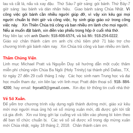
lau và cắt lá, nấu và xay đậu. Thứ Sáu-7 giờ sáng: gói bánh. Thứ Bảy-7
giờ sáng: lau bánh và dán nhãn hiệu. Giao bánh sáng Chúa Nhật.
Vì
công việc gói bánh cần nhiều người giúp đỡ, vì vậy xin kêu gọi mọi
người chuẩn bị thời giờ và công việc, hy sinh giúp giáo xứ trong công
việc này.
Xin Thiên Chúa trả công và ban nhiều ơn lành cho mọi người.
Nếu ai muốn đặt bánh, xin điền vào phiếu trong hộp ở cuối nhà thờ.
Hay liên lạc với
anh Danh: 918-408-6574, và bà Mi: 918-254-0222
.
Giáo xứ chân thành cám ơn anh chị chủ tiệm phở 71 bảo trợ cho
chương trình gói bánh năm nay. Xin Chúa trả công và ban nhiều ơn lành.
Thăm Chủng Viện
.
Linh mục Michael Pratt và Nguyễn Duy sẽ hướng dẫn một cuộc thăm
miễn phí chủng viện Chúa Ba Ngôi (Holy Trinity) tại thành phố Dallas, TX,
từ ngày 27 đến 29 cuối tháng 1 này. Các học sinh nam Trung học và đại
học muốn tham dự, xin liên lạc với linh mục Pratt điện thoại số:
918- 884-
4200
, hay email:
frpratt3@gmail.com.
Xin đọc tờ
thông tin cuối nhà thờ
Vé Số Xuân.
Để yểm trợ chương trình xây dựng ngôi thánh đường mới, giáo xứ kêu
mời mọi người mua ủng hộ vé số mừng xuân mới, đã được gởi tới tất
cả gia đình. Xin vui lòng gởi lại cuống vé và tiền vào phong bì kèm theo
để ban tổ chức chuẩn bị. Các vé số sẽ được xổ trong dịp mừng xuân
mới Chúa nhật, ngày 18 tháng 2, 2018. Chân thành cám ơn.