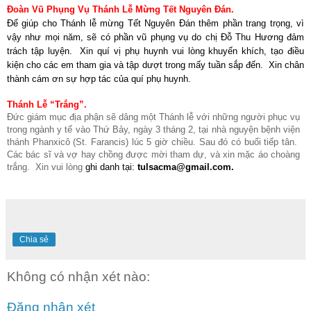
Đoàn Vũ Phụng Vụ Thánh Lễ Mừng Tết Nguyên Đán
.
Để giúp cho Thánh lễ mừng Tết Nguyên Đán thêm phần trang trọng, vì
vậy như mọi năm, sẽ có phần vũ phụng vụ do chị Đỗ Thu Hương đảm
trách tập luyện. Xin quí vị phụ huynh vui lòng khuyến khích, tạo điều
kiện cho các em tham gia và tập dượt trong mấy tuần sắp đến. Xin chân
thành cám ơn sự hợp tác của quí phụ huynh.
Thánh Lễ “Trắng”.
Đức giám mục địa phận sẽ dâng một Thánh lễ với những người phục vụ
trong ngành y tế vào Thứ Bảy, ngày 3 tháng 2, tại nhà nguyện bệnh viện
thánh Phanxicô (St. Farancis) lúc 5 giờ chiều. Sau đó có buổi tiếp tân.
Các bác sĩ và vợ hay chồng được mời tham dự, và xin mặc áo choàng
trắng. Xin vui lòng
ghi danh tại:
tulsacma@gmail.com
.
Chia sẻ
Không có nhận xét nào:
Đăng nhận xét