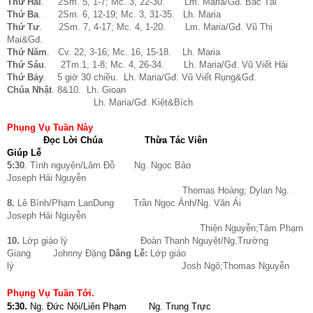
Thứ Hai
. 2Sm. 5, 1-7; Mc. 3, 22-30. Lm. Maria/Gđ. Bác Tài
Thứ Ba
. 2Sm. 6, 12-19; Mc. 3, 31-35. Lh. Maria
Thứ Tư
. 2Sm. 7, 4-17; Mc. 4, 1-20. Lm. Maria/Gđ. Vũ Thị
Mai&Gđ.
Thứ Năm
. Cv. 22, 3-16; Mc. 16, 15-18. Lh. Maria
Thứ Sáu
. 2Tm.1, 1-8; Mc. 4, 26-34. Lh. Maria/Gđ. Vũ Viết Hải
Thứ Bảy
. 5 giờ 30 chiều. Lh. Maria/Gđ. Vũ Viết Rụng&Gđ.
Chúa Nhật
. 8&10. Lh. Gioan
Lh. Maria/Gđ. Kiệt&Bích
Phụng Vụ Tuần Này
Đọc Lời Chúa
Thừa Tác Viên
Giúp Lễ
5:30
. Tình nguyện/Lâm Đỗ Ng. Ngọc Bảo
Joseph Hải Nguyễn
Thomas Hoàng; Dylan Ng.
8.
Lê Bình/Phạm LanDung Trần Ngọc Ánh/Ng. Văn Ái
Joseph Hải Nguyễn
Thiện Nguyễn;Tâm Phạm
10.
Lớp giáo lý Đoàn Thanh Nguyệt/Ng.Trường
Giang Johnny Đặng
Dâng Lễ:
Lớp giáo
lý Josh Ngô;Thomas Nguyễn
Phụng Vụ Tuần Tới.
5:30.
Ng. Đức Nội/Liên Phạm Ng. Trung Trực