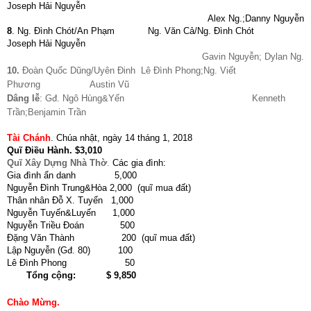
Joseph Hải Nguyễn
Alex Ng.;Danny Nguyễn
8
. Ng. Đình Chót/An Phạm Ng. Văn Cả/Ng. Đình Chót
Joseph Hải Nguyễn
Gavin Nguyễn; Dylan Ng.
10.
Đoàn Quốc Dũng/Uyên Đinh Lê Đình Phong;Ng. Viết
Phương Austin Vũ
Dâng lễ
: Gđ. Ngô Hùng&Yến Kenneth
Trần;Benjamin Trần
Tài Chánh
.
Chúa nhật, ngày 14 tháng 1, 2018
Quĩ Điều Hành
.
$3,010
Quĩ Xây Dựng Nhà Thờ
.
Các gia đình:
Gia đình ẩn danh 5,000
Nguyễn Đình Trung&Hòa 2,000 (quĩ mua đất)
Thân nhân Đỗ X. Tuyển 1,000
Nguyễn Tuyến&Luyến 1,000
Nguyễn Triều Đoán 500
Đặng Văn Thành 200 (quĩ mua đất)
Lập Nguyễn (Gđ. 80) 100
Lê Đình Phong 50
Tổng cộng: $ 9,850
Chào Mừng.